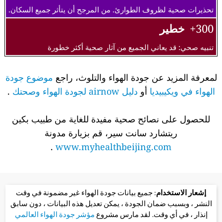
تحذيرات صحية لظروف الطوارئ. من المرجح أن يتأثر جميع السكان.
300+
خطير
تنبيه صحي: قد يعاني الجميع من آثار صحية أكثر خطورة
لمعرفة المزيد عن جودة الهواء والتلوث، راجع
موضوع جودة
الهواء في ويكيبيديا
أو
دليل airnow لجودة الهواء وصحتك
.
للحصول على نصائح صحية مفيدة للغاية من طبيب بكين
ريتشارد سانت سير، قم بزيارة مدونة
.
www.myhealthbeijing.com
إشعار الاستخدام
: جميع بيانات جودة الهواء غير مضمونة في وقت
النشر ، وبسبب ضمان الجودة ، يمكن تعديل هذه البيانات ، دون سابق
إنذار ، في أي وقت. لقد مارس مشروع
مؤشر جودة الهواء العالمي