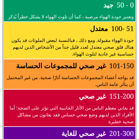
0 - 50
جيد
وتعتبر جودة الهواء مرضية ، كما أن تلوث الهواء لا يشكل خطراً يُذكر
51 -100
معتدل
جودة الهواء مقبولة. ومع ذلك ، فبالنسبة لبعض الملوثات قد يكون
هناك قلق صحي معتدل لعدد قليل جداً من الأشخاص الذين لديهم
حساسية غير عادية لتلوث الهواء.
101-150
غير صحي للمجموعات الحساسة
قد يواجه أعضاء المجموعات الحساسة آثارًا صحية. من غير المحتمل
أن يتأثر عامة الناس.
151-200
غير صحي
قد يعاني معظم الناس من الآثار الجانبية التي تؤثر على الصحة؛ أما
الأفراد الذين لديهم وضع صحي حساس فقد يعانون من مشاكل
صحية خطيرة
201-300
غير صحي للغاية