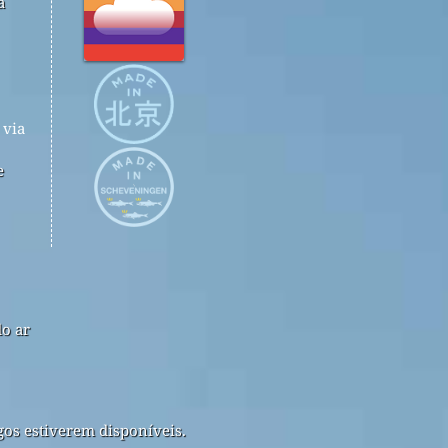
a
via
e
do ar
gos estiverem disponíveis.