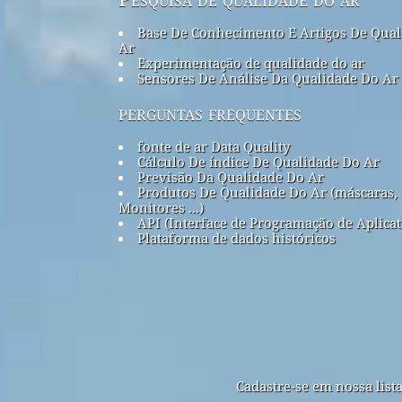
Base De Conhecimento E Artigos De Qual
Ar
Experimentação de qualidade do ar
Sensores De Análise Da Qualidade Do Ar
perguntas frequentes
fonte de ar Data Quality
Cálculo De índice De Qualidade Do Ar
Previsão Da Qualidade Do Ar
Produtos De Qualidade Do Ar (máscaras,
Monitores ...)
API (Interface de Programação de Aplicat
Plataforma de dados históricos
Cadastre-se em nossa list