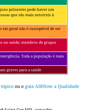
alguns poluentes pode haver um
soas que são mais sensíveis à
 em geral não é susceptível de ser
itos na saúde; membros de grupos
 emergência. Toda a população é mais
mais graves para a saúde
 tópico
ou o
guia AIRNow a Qualidade
d Saint Cyr MD, consulte