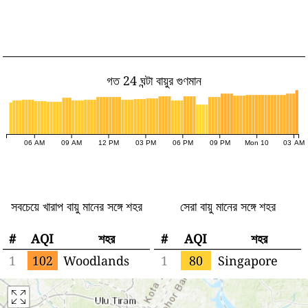
গত 24 ঘন্টা বায়ুর গুণমান
06 AM
09 AM
12 PM
03 PM
06 PM
09 PM
Mon 10
03 AM
সবচেয়ে খারাপ বায়ু মানের সঙ্গে শহর
সেরা বায়ু মানের সঙ্গে শহর
#
AQI
শহর
#
AQI
শহর
1
102
Woodlands
1
80
Singapore