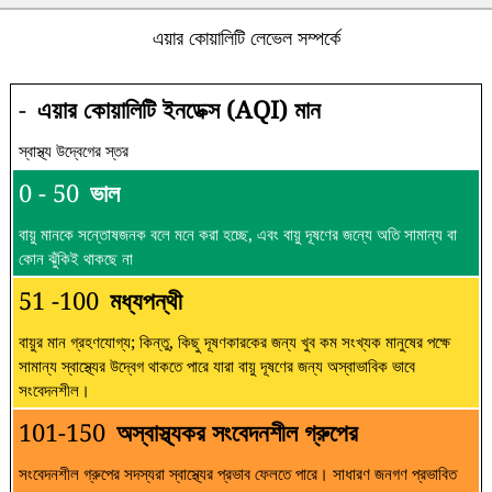
এয়ার কোয়ালিটি লেভেল সম্পর্কে
-
এয়ার কোয়ালিটি ইনডেক্স (AQI) মান
স্বাস্থ্য উদ্বেগের স্তর
0 - 50
ভাল
বায়ু মানকে সন্তোষজনক বলে মনে করা হচ্ছে, এবং বায়ু দূষণের জন্যে অতি সামান্য বা
কোন ঝুঁকিই থাকছে না
51 -100
মধ্যপন্থী
বায়ুর মান গ্রহণযোগ্য; কিন্তু, কিছু দূষণকারকের জন্য খুব কম সংখ্যক মানুষের পক্ষে
সামান্য স্বাস্থ্যের উদ্বেগ থাকতে পারে যারা বায়ু দূষণের জন্য অস্বাভাবিক ভাবে
সংবেদনশীল।
101-150
অস্বাস্থ্যকর সংবেদনশীল গ্রুপের
সংবেদনশীল গ্রুপের সদস্যরা স্বাস্থ্যের প্রভাব ফেলতে পারে। সাধারণ জনগণ প্রভাবিত