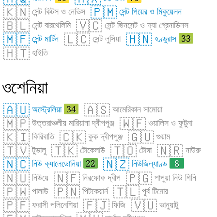
🇰🇳
🇵🇲
সেন্ট কিটস ও নেভিস
সেন্ট পিয়ের ও মিকুয়েলন
🇧🇱
🇻🇨
সেন্ট বারথেলিমি
সেন্ট ভিনসেন্ট ও দ্যা গ্রেনাডিনস
🇲🇫
🇱🇨
🇭🇳
সেন্ট মার্টিন
সেন্ট লুসিয়া
হণ্ডুরাস
33
🇭🇹
হাইতি
ওশেনিয়া
🇦🇺
🇦🇸
অস্ট্রেলিয়া
34
আমেরিকান সামোয়া
🇲🇵
🇼🇫
উত্তরাঞ্চলীয় মারিয়ানা দ্বীপপুঞ্জ
ওয়ালিস ও ফুটুনা
🇰🇮
🇨🇰
🇬🇺
কিরিবাতি
কুক দ্বীপপুঞ্জ
গুয়াম
🇹🇻
🇹🇰
🇹🇴
🇳🇷
টুভালু
টোকেলাউ
টোঙ্গা
নাউরু
🇳🇨
🇳🇿
নিউ ক্যালেডোনিয়া
22
নিউজিল্যাণ্ড
8
🇳🇺
🇳🇫
🇵🇬
নিউয়ে
নিরফোক দ্বীপ
পাপুয়া নিউ গিনি
🇵🇼
🇵🇳
🇹🇱
পালাউ
পিটকেয়ার্ন
পূর্ব টিমোর
🇵🇫
🇫🇯
🇻🇺
ফরাসী পলিনেশিয়া
ফিজি
ভানুয়াটু