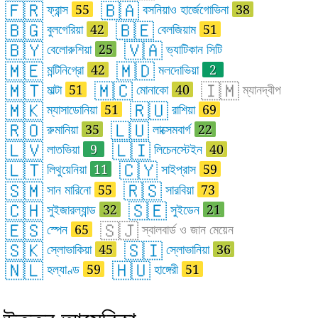
🇫🇷
🇧🇦
ফ্রান্স
55
বসনিয়াও হার্জেগোভিনা
38
🇧🇬
🇧🇪
বুলগেরিয়া
42
বেলজিয়াম
51
🇧🇾
🇻🇦
বেলোরুশিয়া
25
ভ্যাটিকান সিটি
🇲🇪
🇲🇩
মন্টিনিগ্রো
42
মলদোভিয়া
2
🇲🇹
🇲🇨
🇮🇲
মাল্টা
51
মোনাকো
40
ম্যানদ্বীপ
🇲🇰
🇷🇺
ম্যাসাডোনিয়া
51
রাশিয়া
69
🇷🇴
🇱🇺
রুমানিয়া
35
লাক্সেমবার্গ
22
🇱🇻
🇱🇮
লাতভিয়া
9
লিচেনস্টেইন
40
🇱🇹
🇨🇾
লিথুয়েনিয়া
11
সাইপ্রাস
59
🇸🇲
🇷🇸
সান মারিনো
55
সারবিয়া
73
🇨🇭
🇸🇪
সুইজারল্যান্ড
32
সুইডেন
21
🇪🇸
🇸🇯
স্পেন
65
স্বালবার্ড ও জান মেয়েন
🇸🇰
🇸🇮
স্লোভাকিয়া
45
স্লোভানিয়া
36
🇳🇱
🇭🇺
হল্যাণ্ড
59
হাঙ্গেরী
51