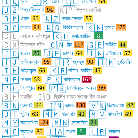
🇮🇶
🇮🇷
🇮🇱
ইরাক
ইরান
ইসরায়েল
64
🇺🇿
🇰🇵
উজবেকিস্তান
94
উত্তর কোরিয়া
🇴🇲
🇰🇿
ওমান
60
কাজাখাস্তান
57
🇶🇦
🇰🇬
🇰🇼
কাতার
91
কির্ঘিজস্তান
কুয়েত
125
🇨🇨
🇰🇭
কোকোস দ্বীপপুঞ্জ
ক্যাম্বোডিয়া
8
🇨🇽
🇨🇳
🇬🇪
ক্রিসমাস দ্বীপ
চীন
117
জর্জিয়া
44
🇯🇴
🇯🇵
🇹🇼
জর্ডান
20
জাপান
64
তাইওয়ান
57
🇹🇯
🇹🇷
🇹🇲
তাজিকস্থান
95
তুরস্ক
90
তুর্কমেনিয়া
🇹🇭
🇰🇷
থাইল্যান্ড
66
দক্ষিণ কোরিয়া
47
🇳🇵
🇵🇰
নেপাল
52
পাকিস্তান
162
🇵🇭
🇵🇸
ফিলিপিন্স
60
ফিলিস্তিন অঞ্চল
99
🇧🇭
🇮🇴
বাহারিন
ব্রিটিশ ভারত মহাসাগরীয় অঞ্চল
🇧🇳
🇮🇳
🇻🇳
ব্রুনেই
44
ভারত
130
ভিয়েতনাম
42
🇧🇹
🇲🇲
🇲🇻
ভুটান
63
মায়নমার
40
মালদ্বীপ
49
🇲🇾
🇲🇳
মালয়েশিয়া
124
মোঙ্গোলিয়া
21
🇲🇴
🇱🇦
🇱🇧
ম্যাকাও
80
লাওস
5
লেবানন