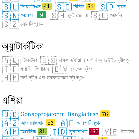
🇸🇱
🇸🇨
🇸🇩
সিয়েরালিওন
41
সিসিলি
51
সুদান
🇸🇳
🇸🇭
🇸🇴
সেনেগাল
9
সেন্ট হেলেনা
সোমালি
🇸🇿
সোয়াজিল্যান্ড
অ্যান্টার্কটিকা
🇦🇶
🇬🇸
এন্টার্কটিকা
দক্ষিণ জর্জিয়া ও দক্ষিণ স্যান্ডউইচ দ্বীপপুঞ
🇹🇫
🇧🇻
ফরাসী দক্ষিণাঞ্চল
বোভেট দ্বীপ
🇭🇲
হার্ড দ্বীপ এবং ম্যাকডোনাল্ড দ্বীপপুঞ্জ
এশিয়া
🇧🇩
Gonaoprojatontri Bangladesh
76
🇦🇿
🇦🇫
আজারবাইজান
53
আফগানিস্তান
🇦🇲
🇮🇩
🇾🇪
আর্মেনিয়া
31
ইন্দোনেশিয়া
150
ইয়েমেন