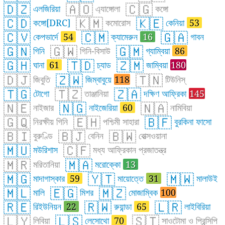
🇩🇿
🇦🇴
🇨🇬
এলজিরিয়া
এ্যাঙ্গোলা
কঙ্গো
🇨🇩
🇰🇲
🇰🇪
কঙ্গো[DRC]
কমোরোস
কেনিয়া
53
🇨🇻
🇨🇲
🇬🇦
কেপভার্দে
54
ক্যামেরুন
16
গাবন
🇬🇳
🇬🇼
🇬🇲
গিনি
গিনি-বিসাউ
গ্যাম্বিয়া
86
🇬🇭
🇹🇩
🇿🇲
ঘানা
61
চ্যাড
জাম্বিয়া
180
🇩🇯
🇿🇼
🇹🇳
জিবুতি
জিম্বাবুয়ে
118
টিউনিস্
🇹🇬
🇹🇿
🇿🇦
টোগো
তাঞ্জানিয়া
দক্ষিণ আফ্রিকা
145
🇳🇪
🇳🇬
🇳🇦
নাইজার
নাইজেরিয়া
60
নামিবিয়া
🇬🇶
🇪🇭
🇧🇫
নিরক্ষীয় গিনি
পশ্চিমী সাহারা
বুরকিনা ফাসো
🇧🇮
🇧🇯
🇧🇼
বুরুণ্ডি
বেনিন
বোত্‍সওয়ানা
🇲🇺
🇨🇫
মউরিশাস
মধ্য আফ্রিকান প্রজাতন্ত্র
🇲🇷
🇲🇦
মরিতানিয়া
মরোক্কো
13
🇲🇬
🇾🇹
🇲🇼
মাদাগাস্কার
59
মায়োত্তে
31
মালাউই
🇲🇱
🇪🇬
🇲🇿
মালি
মিশর
মোজাম্বিক
100
🇷🇪
🇷🇼
🇱🇷
রিইউনিয়ন
22
রুয়ান্ডা
65
লাইবিরিয়া
🇱🇾
🇱🇸
🇸🇹
লিবিয়া
লেসোথো
70
সাওটোমা ও প্রিন্সিপি