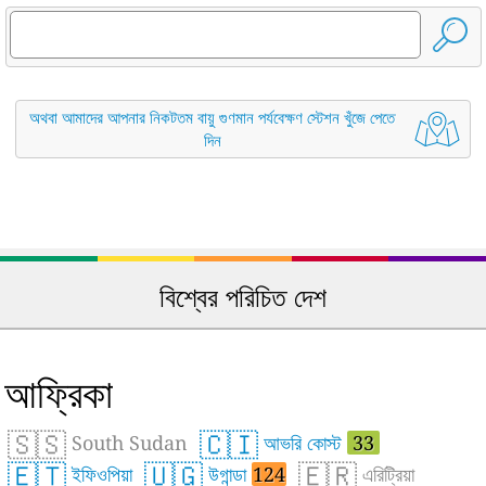
অথবা আমাদের আপনার নিকটতম বায়ু গুণমান পর্যবেক্ষণ স্টেশন খুঁজে পেতে
দিন
বিশ্বের পরিচিত দেশ
আফ্রিকা
🇸🇸
🇨🇮
South Sudan
আভরি কোস্ট
33
🇪🇹
🇺🇬
🇪🇷
ইফিওপিয়া
উগান্ডা
124
এরিট্রিয়া