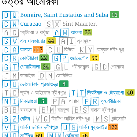
উত্তর আমেরিকা
🇧🇶
Bonaire, Saint Eustatius and Saba
16
🇨🇼
🇸🇽
Curacao
Sint Maarten
🇦🇬
🇦🇼
আন্টিগুয়া ও বার্বুডা
আরুবা
33
🇸🇻
🇦🇮
এল সালভাদোর
44
এ্যাঙ্গুইলা
🇨🇦
🇨🇺
🇰🇾
কানাডা
117
কিউবা
কেম্যান দ্বীপপুঞ্জ
🇨🇷
🇬🇵
কোস্টারিকা
22
গুয়াদেলৌপ
59
🇬🇹
🇬🇱
🇬🇩
গোয়াতিমালা
24
গ্রীনল্যান্ড
গ্রেনাডা
🇯🇲
🇩🇲
জামাইকা
ডোমিনিকা
🇩🇴
ডোমেনিকান প্রজাতন্ত্র
8
🇹🇨
🇹🇹
তুর্কস ও কাইকোস দ্বীপপুঞ্জ
ত্রিনিনাদ ও টোব্যাগো
40
🇳🇮
🇵🇦
🇵🇷
নিকারাগুয়া
5
পানামা
পুয়ের্টোরিকো
🇧🇧
🇧🇲
🇧🇸
বারবাদোস
বারমুডা
বাহামা দ্বীপপুঞ্জ
🇧🇿
🇻🇬
🇲🇸
বেলিয
ব্রিটিশ ভার্জিন দ্বীপপুঞ্জ
মন্টসেরাট
🇻🇮
🇺🇸
মার্কিন ভার্জিন দ্বীপপুঞ্জ
মার্কিন যুক্তরাষ্ট্র
122
🇲🇶
🇲🇽
মার্টিনিক
69
মেক্সিকো
76