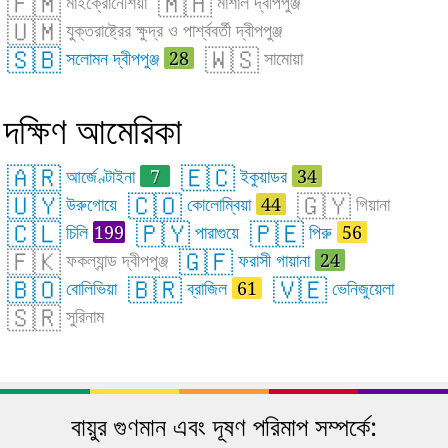
🇫🇲
🇲🇭
মাইক্রোনেশিয়া
মার্শাল দ্বীপপুঞ্জ
🇺🇲
যুক্তরাষ্ট্রের ক্ষুদ্র ও পার্শ্ববর্তী দ্বীপপুঞ্জ
🇸🇧
🇼🇸
সলোমন দ্বীপপুঞ্জ
28
সামোয়া
দক্ষিণ আমেরিকা
🇦🇷
🇪🇨
আর্জেণ্টাইনা
7
ইকুয়াডর
34
🇺🇾
🇨🇴
🇬🇾
উরুগোয়ে
কোলোম্বিয়া
44
গিয়ানা
🇨🇱
🇵🇾
🇵🇪
চিলি
199
পারাগুয়ে
পিরু
56
🇫🇰
🇬🇫
ফকল্যান্ড দ্বীপপুঞ্জ
ফরাসী গায়ানা
24
🇧🇴
🇧🇷
🇻🇪
বোলিভিয়া
ব্রাজিল
61
ভেনিজুয়েলা
🇸🇷
সুরিনাম
বায়ুর গুণমান এবং দূষণ পরিমাপ সম্পর্কে: