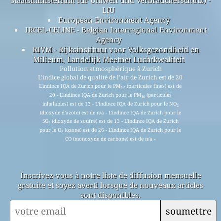
LfU
European Environment Agency
IRCEL-CELINE - Belgian Interregional Environment
Agency
RIVM - Rijksinstituut voor Volksgezondheid en
Milieum, Landelijk Meetnet Luchtkwaliteit
Pollution atmosphérique à Zurich
L'indice global de qualité de l'air de Zurich est de 20
L'indince IQA de Zurich pour le PM
(particules fines) est de
2.5
20 - L'indince IQA de Zurich pour le PM
(particules
10
inhalables) est de 13 - L'indince IQA de Zurich pour le NO
2
(dioxyde d'azote) est de n/a - L'indince IQA de Zurich pour le
SO
(dioxyde de soufre) est de 13 - L'indince IQA de Zurich
2
pour le O
(ozone) est de 26 - L'indince IQA de Zurich pour le
3
CO (monoxyde de carbone) est de n/a -
Inscrivez-vous à notre liste de diffusion mensuelle
gratuite et soyez averti lorsque de nouveaux articles
sont disponibles.
soumettre