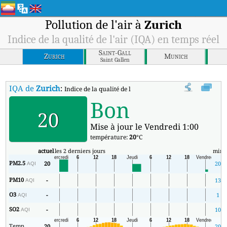
Pollution de l'air à
Zurich
Indice de la qualité de l'air (IQA) en temps réel
Saint-Gall
Zurich
Munich
Saint Gallen
IQA de
Zurich
:
Indice de la qualité de l'air (IQA) à Zurich en temps réel.
Bon
20
Mise à jour le Vendredi 1:00
température:
20
°C
actuel
les 2 derniers jours
min
PM2.5
20
20
AQI
PM10
-
13
AQI
O3
-
1
AQI
SO2
-
10
AQI
Temp.
20
20