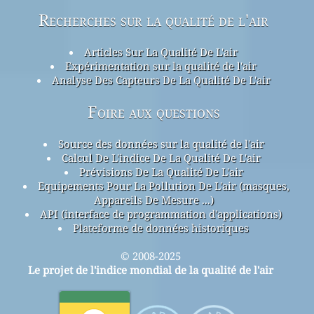
Recherches sur la qualité de l'air
Articles Sur La Qualité De L'air
Expérimentation sur la qualité de l'air
Analyse Des Capteurs De La Qualité De L'air
Foire aux questions
Source des données sur la qualité de l'air
Calcul De L'indice De La Qualité De L'air
Prévisions De La Qualité De L'air
Equipements Pour La Pollution De L'air (masques,
Appareils De Mesure ...)
API (interface de programmation d'applications)
Plateforme de données historiques
© 2008-2025
Le projet de l'indice mondial de la qualité de l'air