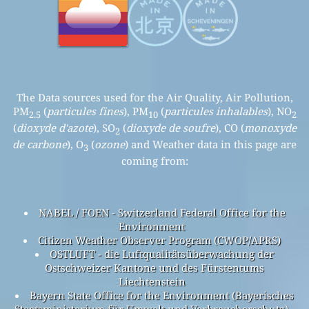
The Data sources used for the Air Quality, Air Pollution,
PM
(
particules fines
), PM
(
particules inhalables
), NO
2.5
10
2
(
dioxyde d'azote
), SO
(
dioxyde de soufre
), CO (
monoxyde
2
de carbone
), O
(
ozone
) and Weather data in this page are
3
coming from:
NABEL / FOEN - Switzerland Federal Office for the
Environment
Citizen Weather Observer Program (CWOP/APRS)
OSTLUFT - die Luftqualitätsüberwachung der
Ostschweizer Kantone und des Fürstentums
Liechtenstein
Bayern State Office for the Environment (Bayerisches
Staatsministerium für Umwelt und Verbraucherschutz) -