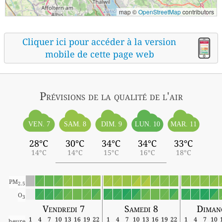
map ©
OpenStreetMap
contributors
Cliquer ici pour accéder à la version
mobile de cette page web
Prévisions
de la qualité de l'air
VEN. 7
SAM. 8
DIM. 9
LUN. 10
MAR. 11
28°C
30°C
34°C
34°C
33°C
14°C
14°C
15°C
16°C
18°C
PM
2.5
O
3
Vendredi 7
Samedi 8
Diman
1
4
7
10
13
16
19
22
1
4
7
10
13
16
19
22
1
4
7
10
heure