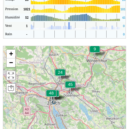
Pression
1021
1016
Humidité
52
41
Vent
1
0
Rain
-
0
+
−