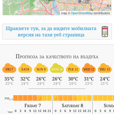
map ©
OpenStreetMap
contributors
Щракнете тук, за да видите мобилната
версия на тази уеб страница
Прогноза за качеството на въздуха
FRI 7
SAT 8
SUN 9
MON 10
TUE 11
WED 12
THU 13
35°C
32°C
26°C
26°C
30°C
31°C
24°C
25°C
24°C
24°C
24°C
24°C
23°C
21°C
PM
2.5
Friday 7
Saturday 8
Sund
0
3
6
9
12
15
18
21
0
3
6
9
12
15
18
21
0
3
6
9
час