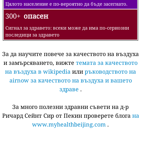
Цялото население е по-вероятно да бъде засегнато.
300+
опасен
Сигнал за здравето: всеки може да има по-сериозни
последици за здравето
За да научите повече за качеството на въздуха
и замърсяването, вижте
темата за качеството
на въздуха в wikipedia
или
ръководството на
airnow за качеството на въздуха и вашето
здраве
.
За много полезни здравни съвети на д-р
Ричард Сейнт Сир от Пекин проверете блога
на
www.myhealthbeijing.com
.