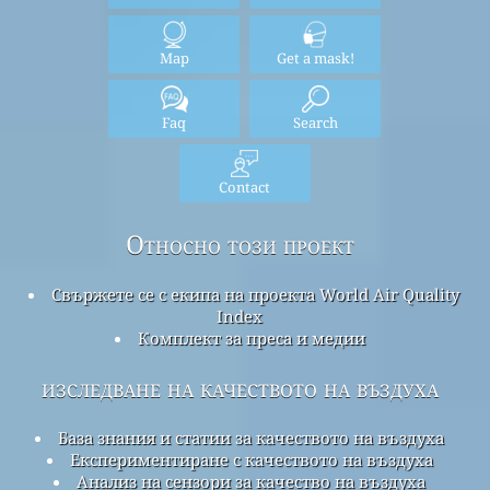
Map
Get a mask!
Faq
Search
Contact
Относно този проект
Свържете се с екипа на проекта World Air Quality
Index
Комплект за преса и медии
изследване на качеството на въздуха
База знания и статии за качеството на въздуха
Експериментиране с качеството на въздуха
Анализ на сензори за качество на въздуха