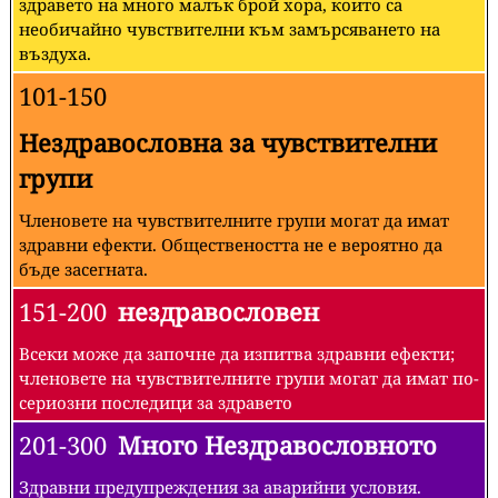
здравето на много малък брой хора, които са
необичайно чувствителни към замърсяването на
въздуха.
101-150
Нездравословна за чувствителни
групи
Членовете на чувствителните групи могат да имат
здравни ефекти. Обществеността не е вероятно да
бъде засегната.
151-200
нездравословен
Всеки може да започне да изпитва здравни ефекти;
членовете на чувствителните групи могат да имат по-
сериозни последици за здравето
201-300
Много Нездравословното
Здравни предупреждения за аварийни условия.