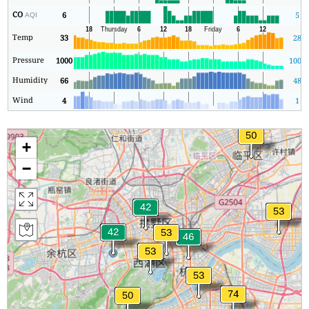
CO
6
5
AQI
Temp
33
28
Pressure
1000
1000
Humidity
66
48
Wind
4
1
+
−