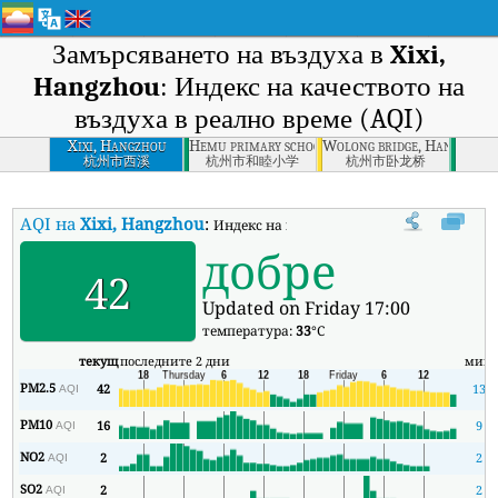
Замърсяването на въздуха в
Xixi,
Hangzhou
: Индекс на качеството на
въздуха в реално време (AQI)
Xixi, Hangzhou
Hemu primary school, Hangzhou
Wolong bridge, Hangzhou
杭州市西溪
杭州市和睦小学
杭州市卧龙桥
AQI на
Xixi, Hangzhou
:
Индекс на качеството на въздуха в реално
добре
42
Updated on Friday 17:00
температура:
33
°C
текущ
последните 2 дни
мин
PM2.5
42
13
AQI
PM10
16
9
AQI
NO2
2
2
AQI
SO2
2
2
AQI