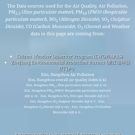
The Data sources used for the Air Quality, Air Pollution,
PM
(
fine particulate matter
), PM
(
PM10 (Respirable
2.5
10
particulate matter)
), NO
(
Nitrogen Dioxide
), SO
(
Sulphur
2
2
Dioxide
), CO (
Carbon Monoxide
), O
(
Ozone
) and Weather
3
data in this page are coming from:
Citizen Weather Observer Program (CWOP/APRS)
Zhejiang Environmental Protection Bureau (浙江省环保
厅门户)
Xixi, Hangzhou Air Pollution
Xixi, Hangzhou overall air quality index is 42
Xixi, Hangzhou PM
(fine particulate matter) AQI is 42 -
2.5
Xixi, Hangzhou PM
(PM10 (Respirable particulate matter))
10
AQI is 16 - Xixi, Hangzhou NO
(Nitrogen Dioxide) AQI is 2 -
2
Xixi, Hangzhou SO
(Sulphur Dioxide) AQI is 2 - Xixi,
2
Hangzhou O
(Ozone) AQI is n/a - Xixi, Hangzhou CO (Carbon
3
Monoxide) AQI is 6 -
Регистрирайте се за нашия безплатен месечен