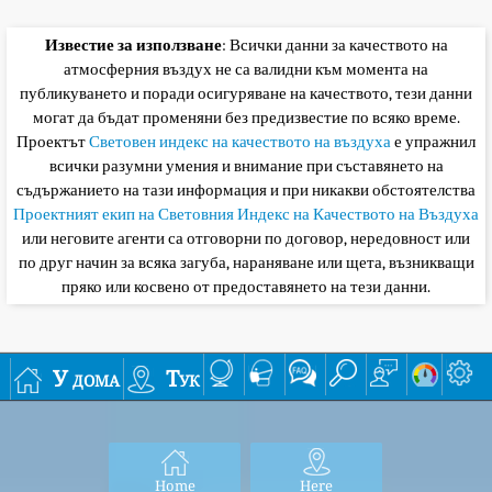
Известие за използване
: Всички данни за качеството на
атмосферния въздух не са валидни към момента на
публикуването и поради осигуряване на качеството, тези данни
могат да бъдат променяни без предизвестие по всяко време.
Проектът
Световен индекс на качеството на въздуха
е упражнил
всички разумни умения и внимание при съставянето на
съдържанието на тази информация и при никакви обстоятелства
Проектният екип на Световния Индекс на Качеството на Въздуха
или неговите агенти са отговорни по договор, нередовност или
по друг начин за всяка загуба, нараняване или щета, възникващи
пряко или косвено от предоставянето на тези данни.
У дома
Тук
Home
Here