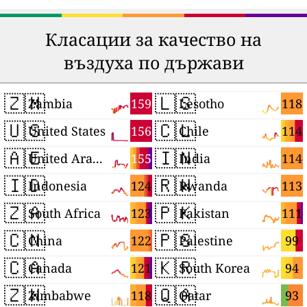
Класации за качество на
въздуха по държави
🇿🇲
🇱🇸
159
118
Zambia
Lesotho
🇺🇸
🇨🇱
156
114
United States
Chile
🇦🇪
🇮🇳
155
114
United Arab Emirates
India
🇮🇩
🇷🇼
124
113
Indonesia
Rwanda
🇿🇦
🇵🇰
123
111
South Africa
Pakistan
🇨🇳
🇵🇸
122
99
China
Palestine
🇨🇦
🇰🇷
121
94
Canada
South Korea
🇿🇼
🇶🇦
118
93
Zimbabwe
Qatar