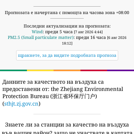
Прогнозата е начертана с помощта на часова зона +08:00
Последни актуализации на прогнозата:
Wind
: преди 5 часа
[7 авг 2026 4:44]
PM2.5 (Small particulate matter)
: преди 16 часа
[6 авг 2026
18:12]
щракнете, за да видите подробната прогноза
Данните за качеството на въздуха са
предоставени от:
the Zhejiang Environmental
Protection Bureau (浙江省环保厅门户)
(
sthjt.zj.gov.cn
)
Знаете ли за станции за качество на въздуха
във вашия район?
защо не участвате в картата