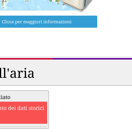
Clicca per maggiori informazioni
ll'aria
liato
o dei dati storici