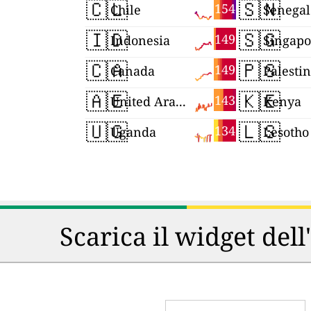
🇨🇱
🇸🇳
154
Chile
Senegal
🇮🇩
🇸🇬
149
Indonesia
Singapo
🇨🇦
🇵🇸
149
Canada
Palesti
🇦🇪
🇰🇪
143
United Arab Emirates
Kenya
🇺🇬
🇱🇸
134
Uganda
Lesotho
Scarica il widget dell