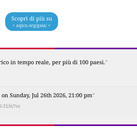
Scopri di più su
> aqicn.org/gaia/ <
co in tempo reale, per più di 100 paesi.
”
 on Sunday, Jul 26th 2026, 21:00 pm
”
-21/it/?cs