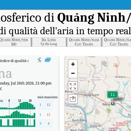
sferico di
Quảng Ninh/
di qualità dell'aria in tempo rea
Quang Ninh/yen
Ha Long
Quang Ninh/nam
Quang Ninh/n
My
Cau Trang
Cau Trang
Tp Hạ Long
Indice di qualità dell'aria in tempo reale (AQI) di Quảng Ninh/Gần KCN Cái Lân
+
na
−
nday, Jul 26th 2026, 21:00 pm
°C
min
massimo
1
12
1
11
3
4