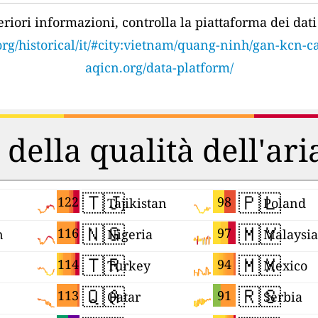
eriori informazioni, controlla la piattaforma dei dati 
rg/historical/it/#city:vietnam/quang-ninh/gan-kcn-ca
aqicn.org/data-platform/
 della qualità dell'ar
🇹🇯
🇵🇱
122
98
Tajikistan
Poland
🇳🇬
🇲🇾
116
97
n
Nigeria
Malaysia
🇹🇷
🇲🇽
114
94
Turkey
Mexico
🇶🇦
🇷🇸
113
91
Qatar
Serbia