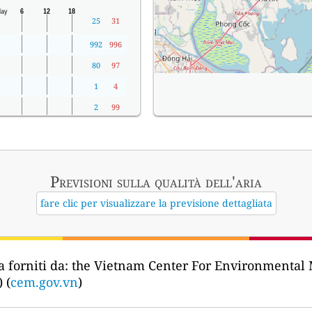
25
31
992
996
80
97
1
4
2
99
Previsioni sulla qualità dell'aria
fare clic per visualizzare la previsione dettagliata
a forniti da:
the Vietnam Center For Environmental M
 (
cem.gov.vn
)