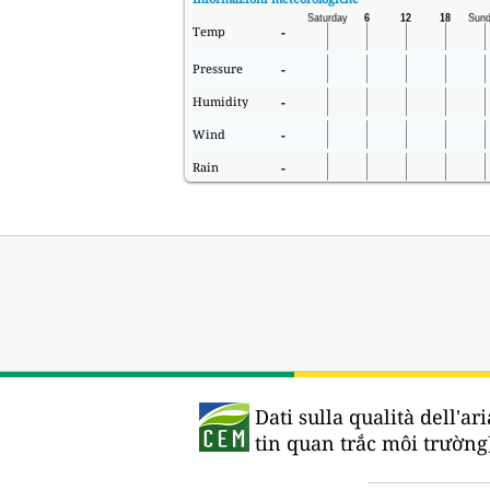
Temp
-
Pressure
-
Humidity
-
Wind
-
Rain
-
Dati sulla qualità dell'ari
tin quan trắc môi trường)