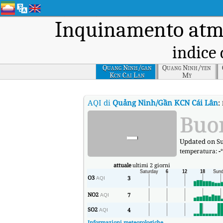
Inquinamento atmo
indice 
Quang Ninh/gan
Quang Ninh/yen
Kcn Cai Lan
My
AQI di
Quảng Ninh/Gần KCN Cái Lân
:
-
Buo
Updated on Su
temperatura:
-
attuale
ultimi 2 giorni
O3
3
AQI
NO2
7
AQI
SO2
4
AQI
Informazioni meteorologiche