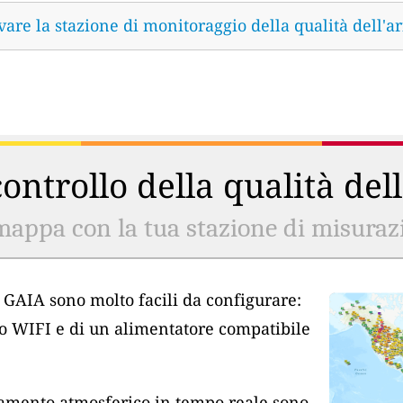
vare la stazione di monitoraggio della qualità dell'ar
ontrollo della qualità del
mappa con la tua stazione di misurazio
ia GAIA sono molto facili da configurare:
so WIFI e di un alimentatore compatibile
inamento atmosferico in tempo reale sono