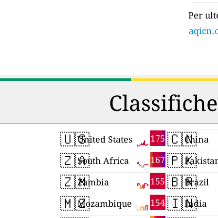
Per ult
aqicn.o
Classifiche
🇺🇸
🇨🇳
175
United States
China
🇿🇦
🇵🇰
167
South Africa
Pakista
🇿🇲
🇧🇷
155
Zambia
Brazil
🇲🇿
🇮🇳
154
Mozambique
India