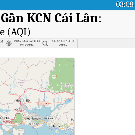
03:08
Gần KCN Cái Lân
:
le (AQI)
am
INDIVIDUA LA CITTà
CERCA UN'ALTRA
PIù VICINA
CITTà
.