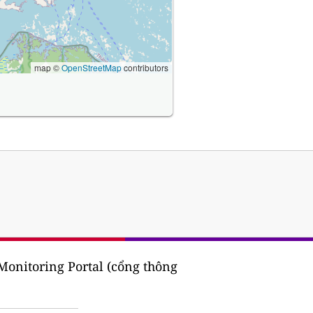
map ©
OpenStreetMap
contributors
onitoring Portal (cổng thông