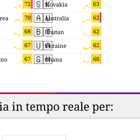
🇸🇰
🇲🇲
72
63
Slovakia
Myanmar
🇦🇺
🇪🇸
70
62
rea
Australia
Spain
🇧🇹
🇸🇱
68
62
Bhutan
Sierra Le
🇺🇦
🇲🇨
67
62
Ukraine
Monaco
🇬🇭
🇲🇰
67
60
ino
Ghana
Macedoni
ria in tempo reale per: