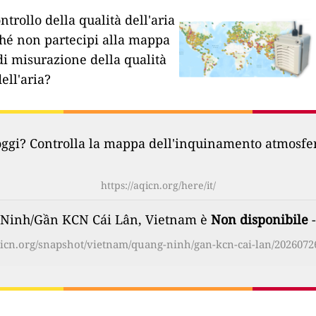
ntrollo della qualità dell'aria
hé non partecipi alla mappa
di misurazione della qualità
dell'aria?
oggi? Controlla la mappa dell'inquinamento atmosferi
https://aqicn.org/here/it/
ng Ninh/Gần KCN Cái Lân, Vietnam è
Non disponibile
-
qicn.org/snapshot/vietnam/quang-ninh/gan-kcn-cai-lan/20260726