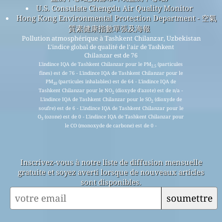
U.S. Consulate Chengdu Air Quality Monitor
Hong Kong Environmental Protection Department - 空氣
質素健康指數單張及海報
Pollution atmosphérique à Tashkent Chilanzar, Uzbekistan
L'indice global de qualité de l'air de Tashkent
Chilanzar est de 76
L'indince IQA de Tashkent Chilanzar pour le PM
(particules
2.5
fines) est de 76 - L'indince IQA de Tashkent Chilanzar pour le
PM
(particules inhalables) est de 64 - L'indince IQA de
10
Tashkent Chilanzar pour le NO
(dioxyde d'azote) est de n/a -
2
L'indince IQA de Tashkent Chilanzar pour le SO
(dioxyde de
2
soufre) est de 6 - L'indince IQA de Tashkent Chilanzar pour le
O
(ozone) est de 0 - L'indince IQA de Tashkent Chilanzar pour
3
le CO (monoxyde de carbone) est de 0 -
Inscrivez-vous à notre liste de diffusion mensuelle
gratuite et soyez averti lorsque de nouveaux articles
sont disponibles.
soumettre