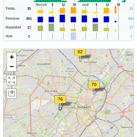
Temp.
35
21
Pression
951
951
Humidité
17
17
Vent
1
1
+
−