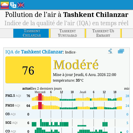
Pollution de l'air à
Tashkent Chilanzar
Indice de la qualité de l'air (IQA) en temps réel
Tashkent
Tashkent
Tashkent Us
Chilanzar
Yunusabad
Embassy
IQA de
Tashkent Chilanzar
:
Indice de la qualité de l'air (IQA) à Tas
Modéré
76
Mise à jour Jeudi, 6 Aou. 2026 22:00
température:
35
°C
actuel
les 2 derniers jours
min
PM2.5
76
28
AQI
PM10
64
24
AQI
O3
0
0
AQI
SO2
6
5
AQI
CO
0
0
AQI