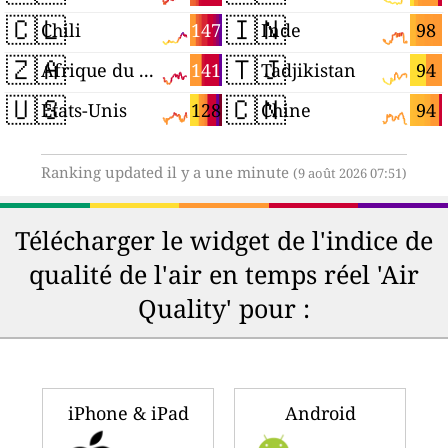
🇨🇱
🇮🇳
147
98
Chili
Inde
🇿🇦
🇹🇯
141
94
Afrique du Sud
Tadjikistan
🇺🇸
🇨🇳
128
94
États-Unis
Chine
Ranking updated il y a une minute
(9 août 2026 07:51)
Télécharger le widget de l'indice de
qualité de l'air en temps réel 'Air
Quality' pour :
iPhone & iPad
Android