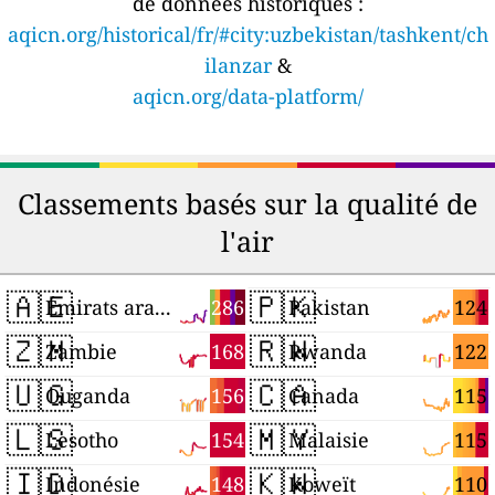
de données historiques :
aqicn.org/historical/fr/#city:uzbekistan/tashkent/ch
ilanzar
&
aqicn.org/data-platform/
Classements basés sur la qualité de
l'air
🇦🇪
🇵🇰
286
124
Émirats arabes unis
Pakistan
🇿🇲
🇷🇼
168
122
Zambie
Rwanda
🇺🇬
🇨🇦
156
115
Ouganda
Canada
🇱🇸
🇲🇾
154
115
Lesotho
Malaisie
🇮🇩
🇰🇼
148
110
Indonésie
Koweït