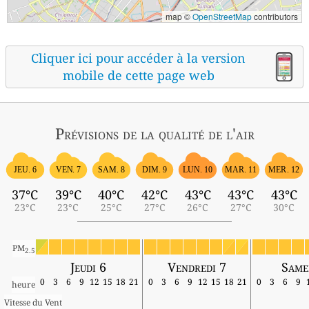
map ©
OpenStreetMap
contributors
Cliquer ici pour accéder à la version
mobile de cette page web
Prévisions
de la qualité de l'air
JEU. 6
VEN. 7
SAM. 8
DIM. 9
LUN. 10
MAR. 11
MER. 12
37°C
39°C
40°C
42°C
43°C
43°C
43°C
23°C
23°C
25°C
27°C
26°C
27°C
30°C
PM
2.5
Jeudi 6
Vendredi 7
Same
0
3
6
9
12
15
18
21
0
3
6
9
12
15
18
21
0
3
6
9
heure
Vitesse du Vent