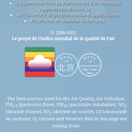
Equipements Pour La Pollution De L'air (masques,
Appareils De Mesure ...)
API (interface de programmation d'applications)
Plateforme de données historiques
© 2008-2025
Le projet de l'indice mondial de la qualité de l'air
The Data sources used for the Air Quality, Air Pollution,
PM
(
particules fines
), PM
(
particules inhalables
), NO
2.5
10
2
(
dioxyde d'azote
), SO
(
dioxyde de soufre
), CO (
monoxyde
2
de carbone
), O
(
ozone
) and Weather data in this page are
3
coming from: