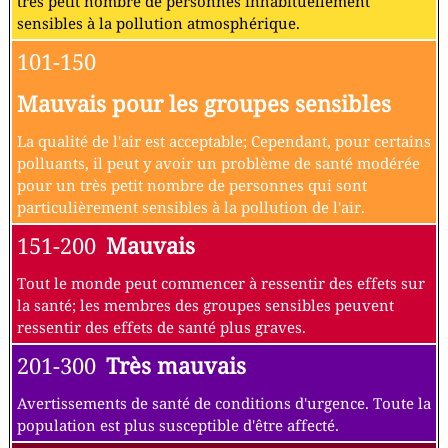
très petit nombre de personnes inhabituellement
sensibles à la pollution atmosphérique.
101-150
Mauvais pour les groupes sensibles
La qualité de l'air est acceptable; Cependant, pour certains
polluants, il peut y avoir un problème de santé modérée
pour un très petit nombre de personnes qui sont
particulièrement sensibles à la pollution de l'air.
151-200
Mauvais
Tout le monde peut commencer à ressentir des effets sur
la santé; les membres des groupes sensibles peuvent
ressentir des effets de santé plus graves.
201-300
Très mauvais
Avertissements de santé de conditions d'urgence. Toute la
population est plus susceptible d'être affecté.