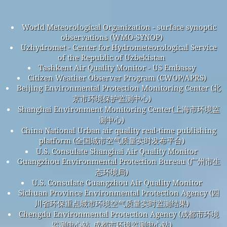
World Meteorological Organization - surface synoptic
observations (WMO-SYNOP)
Uzhydromet - Center for Hydrometeorological Service
of the Republic of Uzbekistan
Tashkent Air Quality Monitor - US Embassy
Citizen Weather Observer Program (CWOP/APRS)
Beijing Environmental Protection Monitoring Center (北
京市环境保护监测中心)
Shanghai Environment Monitoring Center(上海市环境监
测中心)
China National Urban air quality real-time publishing
platform (全国城市空气质量实时发布平台)
U.S. Consulate Shanghai Air Quality Monitor
Guangzhou Environmental Protection Bureau (广州市生
态环境局)
U.S. Consulate Guangzhou Air Quality Monitor
Sichuan Province Environmental Protection Agency (四
川省环保重点城市环境空气质量实时监测结果)
Chengdu Environmental Protection Agency (成都市环境
监测中心站_成都市环境监测中心站)