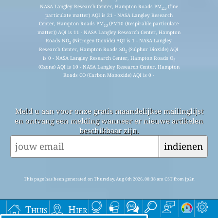
NASA Langley Research Center, Hampton Roads PM
(fine
2.5
particulate matter) AQI is 21 - NASA Langley Research
Center, Hampton Roads PM
(PM10 (Respirable particulate
10
matter)) AQI is 11 - NASA Langley Research Center, Hampton
Roads NO
(Nitrogen Dioxide) AQI is 1 - NASA Langley
2
Research Center, Hampton Roads SO
(Sulphur Dioxide) AQI
2
is 0 - NASA Langley Research Center, Hampton Roads O
3
(Ozone) AQI is 10 - NASA Langley Research Center, Hampton
Roads CO (Carbon Monoxide) AQI is 0 -
Meld u aan voor onze gratis maandelijkse mailinglijst
en ontvang een melding wanneer er nieuwe artikelen
beschikbaar zijn.
indienen
This page has been generated on Thursday, Aug 6th 2026, 08:38 am CST from jp2n
Thuis
Hier