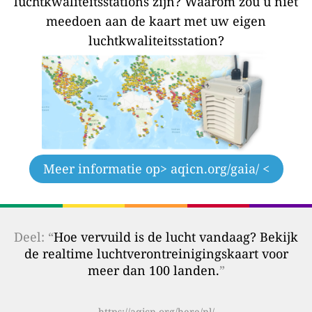
luchtkwaliteitsstations zijn?
Waarom zou u niet
meedoen aan de kaart met uw eigen
luchtkwaliteitsstation?
Meer informatie op
> aqicn.org/gaia/ <
Deel: “
Hoe vervuild is de lucht vandaag? Bekijk
de realtime luchtverontreinigingskaart voor
meer dan 100 landen.
”
https://aqicn.org/here/nl/