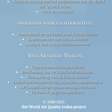
Neem contact op met het projectteam van de World
Air Quality Index
Pers- en mediakit
onderzoek naar luchtkwaliteit
Kennisbank en artikelen over luchtkwaliteit
Experimenten met luchtkwaliteit
Analyse van luchtkwaliteitsensoren
Veel Gestelde Vragen
Gegevensbron luchtkwaliteit
Berekening van de luchtkwaliteitsindex
Voorspelling van de luchtkwaliteit
Luchtkwaliteitsproducten (maskers, monitoren…)
API (Applicatieprogrammeringsinterface)
Historisch gegevensplatform
© 2008-2025
Het World Air Quality Index-project