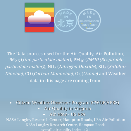
The Data sources used for the Air Quality, Air Pollution,
PM
(
fine particulate matter
), PM
(
PM10 (Respirable
2.5
10
particulate matter)
), NO
(
Nitrogen Dioxide
), SO
(
Sulphur
2
2
Dioxide
), CO (
Carbon Monoxide
), O
(
Ozone
) and Weather
3
data in this page are coming from:
Citizen Weather Observer Program (CWOP/APRS)
Air Quality in Virginia
Air Now - US EPA
NASA Langley Research Center, Hampton Roads, USA Air Pollution
NASA Langley Research Center, Hampton Roads
overall air quality index is 21