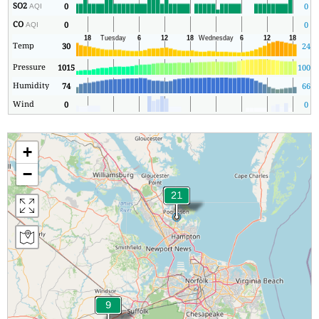
SO2
0
0
AQI
CO
0
0
AQI
Temp
30
24
Pressure
1015
1006
Humidity
74
66
Wind
0
0
+
−