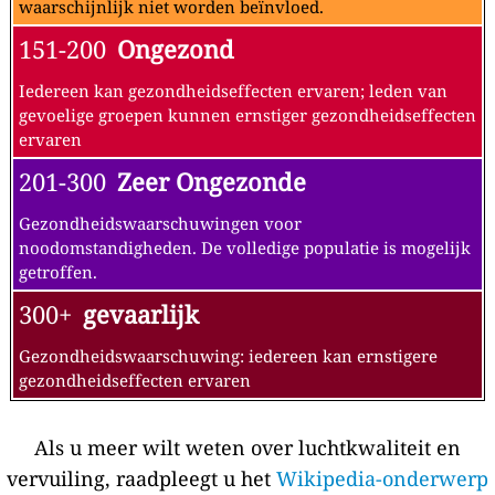
waarschijnlijk niet worden beïnvloed.
151-200
Ongezond
Iedereen kan gezondheidseffecten ervaren; leden van
gevoelige groepen kunnen ernstiger gezondheidseffecten
ervaren
201-300
Zeer Ongezonde
Gezondheidswaarschuwingen voor
noodomstandigheden. De volledige populatie is mogelijk
getroffen.
300+
gevaarlijk
Gezondheidswaarschuwing: iedereen kan ernstigere
gezondheidseffecten ervaren
Als u meer wilt weten over luchtkwaliteit en
vervuiling, raadpleegt u het
Wikipedia-onderwerp