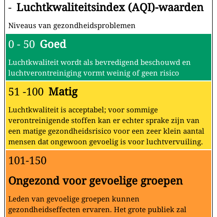
-
Luchtkwaliteitsindex (AQI)-waarden
Niveaus van gezondheidsproblemen
0 - 50
Goed
Luchtkwaliteit wordt als bevredigend beschouwd en
luchtverontreiniging vormt weinig of geen risico
51 -100
Matig
Luchtkwaliteit is acceptabel; voor sommige
verontreinigende stoffen kan er echter sprake zijn van
een matige gezondheidsrisico voor een zeer klein aantal
mensen dat ongewoon gevoelig is voor luchtvervuiling.
101-150
Ongezond voor gevoelige groepen
Leden van gevoelige groepen kunnen
gezondheidseffecten ervaren. Het grote publiek zal