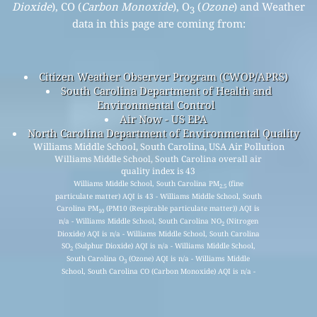
Dioxide
), CO (
Carbon Monoxide
), O
(
Ozone
) and Weather
3
data in this page are coming from:
Citizen Weather Observer Program (CWOP/APRS)
South Carolina Department of Health and
Environmental Control
Air Now - US EPA
North Carolina Department of Environmental Quality
Williams Middle School, South Carolina, USA Air Pollution
Williams Middle School, South Carolina overall air
quality index is 43
Williams Middle School, South Carolina PM
(fine
2.5
particulate matter) AQI is 43 - Williams Middle School, South
Carolina PM
(PM10 (Respirable particulate matter)) AQI is
10
n/a - Williams Middle School, South Carolina NO
(Nitrogen
2
Dioxide) AQI is n/a - Williams Middle School, South Carolina
SO
(Sulphur Dioxide) AQI is n/a - Williams Middle School,
2
South Carolina O
(Ozone) AQI is n/a - Williams Middle
3
School, South Carolina CO (Carbon Monoxide) AQI is n/a -