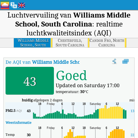
Luchtvervuiling van
Williams Middle
School, South Carolina
: realtime
luchtkwaliteitsindex (AQI)
Williams Middle
Chesterfield,
Candor Fro, North
School, South
South Carolina
Carolina
Carolina
De AQI van
Williams Middle School, South Carolina
:
De realt
Goed
43
Updated on Saturday 17:00
temperatuur:
30
°C
huidig
afgelopen 2 dagen
min
PM2.5
43
13
AQI
Weerinformatie
Temp
30
22