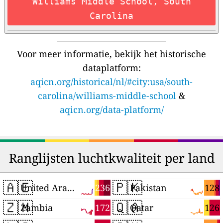
Williams Middle School, South
Carolina
Voor meer informatie, bekijk het historische
dataplatform:
aqicn.org/historical/nl/#city:usa/south-
carolina/williams-middle-school
&
aqicn.org/data-platform/
Ranglijsten luchtkwaliteit per land
🇦🇪
🇵🇰
236
128
United Arab Emirates
Pakistan
🇿🇲
🇶🇦
172
126
Zambia
Qatar