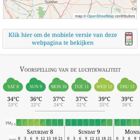
map ©
OpenStreetMap
contributors
Klik hier om de mobiele versie van deze
webpagina te bekijken
Voorspelling van de luchtkwaliteit
SAT 8
SUN 9
MON 10
TUE 11
WED 12
THU 13
34°C
36°C
37°C
37°C
39°C
39°C
23°C
22°C
24°C
22°C
25°C
26°C
PM
2.5
Saturday 8
Sunday 9
Monda
0
3
6
9
12
15
18
21
0
3
6
9
12
15
18
21
0
3
6
9
uur