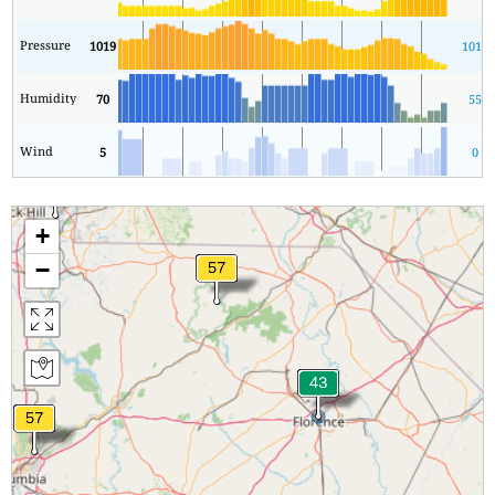
Pressure
1019
1019
Humidity
70
55
Wind
5
0
+
−