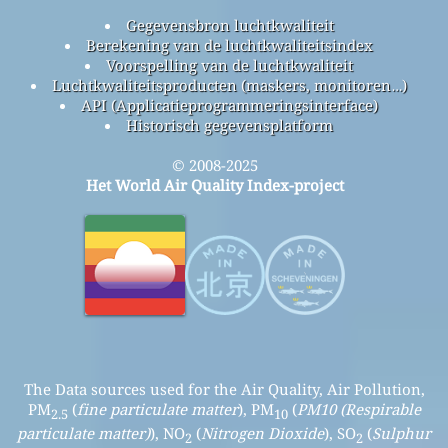
Gegevensbron luchtkwaliteit
Berekening van de luchtkwaliteitsindex
Voorspelling van de luchtkwaliteit
Luchtkwaliteitsproducten (maskers, monitoren…)
API (Applicatieprogrammeringsinterface)
Historisch gegevensplatform
© 2008-2025
Het World Air Quality Index-project
The Data sources used for the Air Quality, Air Pollution,
PM
(
fine particulate matter
), PM
(
PM10 (Respirable
2.5
10
particulate matter)
), NO
(
Nitrogen Dioxide
), SO
(
Sulphur
2
2