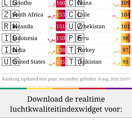
🇱🇸
🇨🇳
160
109
Lesotho
China
🇿🇦
🇨🇱
153
104
South Africa
Chile
🇷🇼
🇺🇿
151
101
Rwanda
Uzbekistan
🇮🇩
🇵🇪
150
98
Indonesia
Peru
🇮🇳
🇹🇷
138
97
India
Turkey
🇺🇸
🇹🇯
135
93
United States
Tajikistan
Ranking updated een paar seconden geleden
(8 aug. 2026 23:07)
Download de realtime
luchtkwaliteitindexwidget voor: