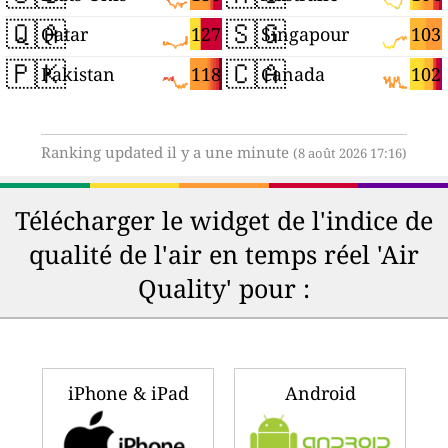
🇶🇦
🇸🇬
127
103
Qatar
Singapour
🇵🇰
🇨🇦
118
102
Pakistan
Canada
Ranking updated il y a une minute
(8 août 2026 17:16)
Télécharger le widget de l'indice de
qualité de l'air en temps réel 'Air
Quality' pour :
iPhone & iPad
Android