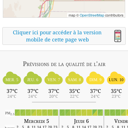
map ©
OpenStreetMap
contributors
Cliquer ici pour accéder à la version
mobile de cette page web
Prévisions
de la qualité de l'air
MER. 5
JEU. 6
VEN. 7
SAM. 8
DIM. 9
LUN. 10
37°C
37°C
37°C
35°C
37°C
35°C
24°C
24°C
20°C
22°C
24°C
23°C
PM
2.5
Mercredi 5
Jeudi 6
Vendr
2
5
8
11
14
17
20
23
2
5
8
11
14
17
20
23
2
5
8
11