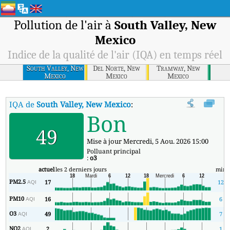
Pollution de l'air à
South Valley, New
Mexico
Indice de la qualité de l'air (IQA) en temps réel
South Valley, New
Del Norte, New
Tramway, New
Mexico
Mexico
Mexico
IQA de
South Valley, New Mexico
:
Indice de la qualité de l'air (IQ
Bon
49
Mise à jour Mercredi, 5 Aou. 2026 15:00
Polluant principal
:
o3
actuel
les 2 derniers jours
min
PM2.5
17
12
AQI
PM10
16
6
AQI
O3
49
7
AQI
NO2
2
1
AQI