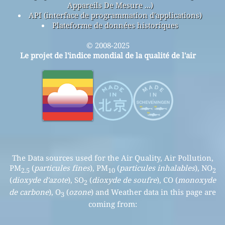
Appareils De Mesure ...)
API (interface de programmation d'applications)
Plateforme de données historiques
© 2008-2025
Le projet de l'indice mondial de la qualité de l'air
The Data sources used for the Air Quality, Air Pollution,
PM
(
particules fines
), PM
(
particules inhalables
), NO
2.5
10
2
(
dioxyde d'azote
), SO
(
dioxyde de soufre
), CO (
monoxyde
2
de carbone
), O
(
ozone
) and Weather data in this page are
3
coming from: