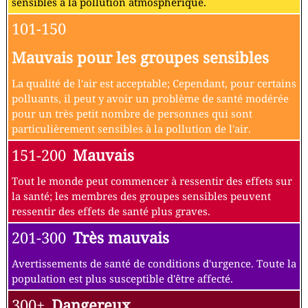
sensibles à la pollution atmosphérique.
101-150
Mauvais pour les groupes sensibles
La qualité de l'air est acceptable; Cependant, pour certains
polluants, il peut y avoir un problème de santé modérée
pour un très petit nombre de personnes qui sont
particulièrement sensibles à la pollution de l'air.
151-200
Mauvais
Tout le monde peut commencer à ressentir des effets sur
la santé; les membres des groupes sensibles peuvent
ressentir des effets de santé plus graves.
201-300
Très mauvais
Avertissements de santé de conditions d'urgence. Toute la
population est plus susceptible d'être affecté.
300+
Dangereux