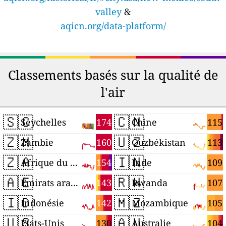
valley
&
aqicn.org/data-platform/
Classements basés sur la qualité de
l'air
🇸🇨
🇨🇳
174
115
Seychelles
Chine
🇿🇲
🇺🇿
160
113
Zambie
Ouzbékistan
🇿🇦
🇮🇳
154
109
Afrique du Sud
Inde
🇦🇪
🇷🇼
143
107
Émirats arabes unis
Rwanda
🇮🇩
🇲🇿
142
105
Indonésie
Mozambique
🇺🇸
🇦🇺
130
104
États-Unis
Australie