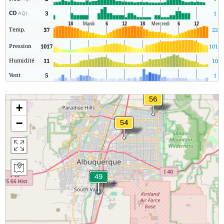
CO
3
1
AQI
Temp.
37
22
Pression
1017
1014
Humidité
11
10
Vent
5
1
+
−