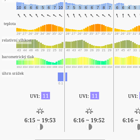
10
6
6
6
5
6
7
10
7
5
5
6
6
7
8
7
6
6
4
5
teplota
29°
27°
26°
29°
34°
36°
35°
32°
28°
27°
26°
30°
35°
37°
35°
31°
28°
26°
25°
31°
relativní vlhkost
43
44
48
46
29
22
25
32
40
43
47
39
26
20
21
29
37
45
47
33
barometrický tlak
1013
1014
1014
1015
1013
1010
1008
1012
1014
1014
1015
1015
1013
1011
1010
1014
1016
1014
1016
1016
1
úhrn srážek
0.1
11
11
UVI:
UVI:
UVI:
6:15 ~ 19:53
6:16 ~ 19:52
6:16 ~