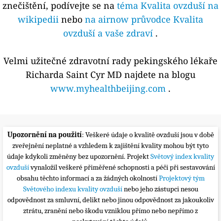
znečištění, podívejte se na
téma Kvalita ovzduší na
wikipedii
nebo
na airnow průvodce Kvalita
ovzduší a vaše zdraví
.
Velmi užitečné zdravotní rady pekingského lékaře
Richarda Saint Cyr MD najdete na blogu
www.myhealthbeijing.com
.
Upozornění na použití
: Veškeré údaje o kvalitě ovzduší jsou v době
zveřejnění neplatné a vzhledem k zajištění kvality mohou být tyto
údaje kdykoli změněny bez upozornění. Projekt
Světový index kvality
ovzduší
vynaložil veškeré přiměřené schopnosti a péči při sestavování
obsahu těchto informací a za žádných okolností
Projektový tým
Světového indexu kvality ovzduší
nebo jeho zástupci nesou
odpovědnost za smluvní, delikt nebo jinou odpovědnost za jakoukoliv
ztrátu, zranění nebo škodu vzniklou přímo nebo nepřímo z