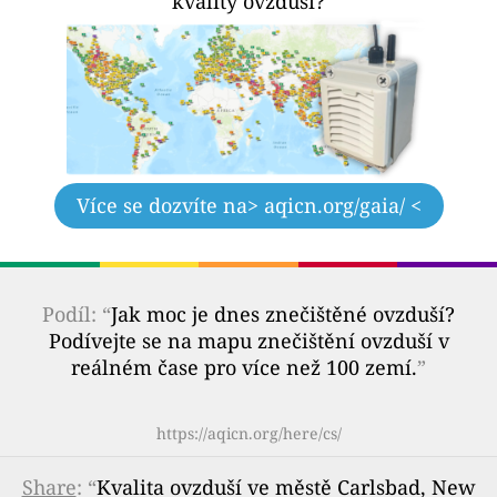
kvality ovzduší?
Více se dozvíte na
> aqicn.org/gaia/ <
Podíl: “
Jak moc je dnes znečištěné ovzduší?
Podívejte se na mapu znečištění ovzduší v
reálném čase pro více než 100 zemí.
”
https://aqicn.org/here/cs/
Share
: “
Kvalita ovzduší ve městě Carlsbad, New