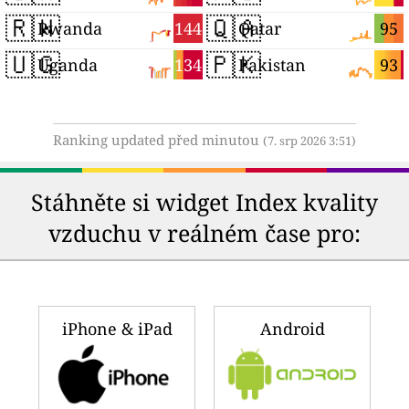
🇷🇼
🇶🇦
144
95
Rwanda
Qatar
🇺🇬
🇵🇰
134
93
Uganda
Pakistan
Ranking updated před minutou
(7. srp 2026 3:51)
Stáhněte si widget Index kvality
vzduchu v reálném čase pro:
iPhone & iPad
Android