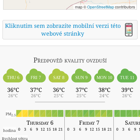
map ©
OpenStreetMap
contributors
Kliknutím sem zobrazíte mobilní verzi této
webové stránky
Předpověď kvality ovzduší
THU 6
FRI 7
SAT 8
SUN 9
MON 10
TUE 11
36°C
37°C
36°C
37°C
38°C
39°C
26°C
26°C
25°C
25°C
24°C
26°C
PM
2.5
Thursday 6
Friday 7
Satur
0
3
6
9
12
15
18
21
0
3
6
9
12
15
18
21
0
3
6
9
hodina
Rychlost větru