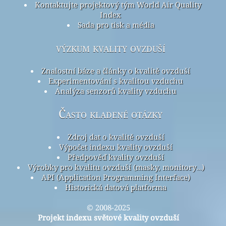
Kontaktujte projektový tým World Air Quality
Index
Sada pro tisk a média
výzkum kvality ovzduší
Znalostní báze a články o kvalitě ovzduší
Experimentování s kvalitou vzduchu
Analýza senzorů kvality vzduchu
Často kladené otázky
Zdroj dat o kvalitě ovzduší
Výpočet indexu kvality ovzduší
Předpověď kvality ovzduší
Výrobky pro kvalitu ovzduší (masky, monitory…)
API (Application Programming Interface)
Historická datová platforma
© 2008-2025
Projekt indexu světové kvality ovzduší