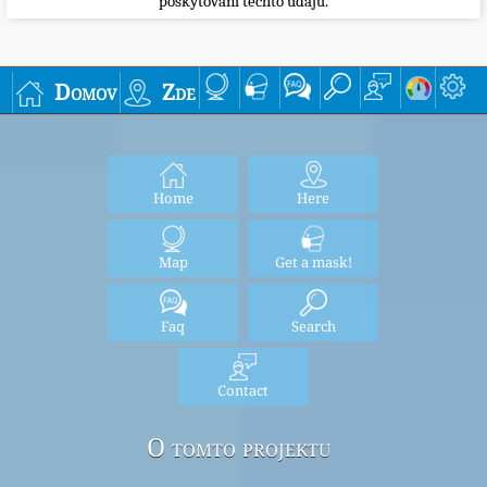
poskytování těchto údajů.
Domov
Zde
Home
Here
Map
Get a mask!
Faq
Search
Contact
O tomto projektu