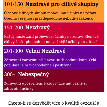
101-150
Nezdravé pro citlivé skupiny
Členové citlivých skupin mohou mít účinky na zdraví.
Obecná veřejnost pravděpodobně nebude zasažena.
151-200
Nezdravý
Každý může začít projevovat účinky na zdraví. členové
citlivých skupin mohou mít vážnější účinky na zdraví
201-300
Velmi Nezdravé
Zdravotní varování při havarijních podmínkách. Celá
populace je pravděpodobněji postižena.
300+
Nebezpečný
Zdravotní upozornění: každý může mít vážnější
zdravotní účinky
Chcete-li se dozvědět více o kvalitě ovzduší a