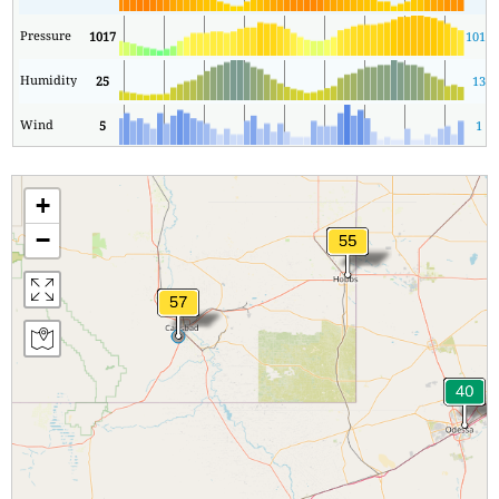
Pressure
1017
1012
Humidity
25
13
Wind
5
1
+
−