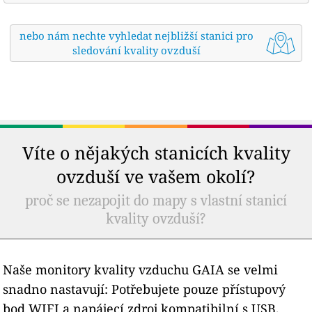
nebo nám nechte vyhledat nejbližší stanici pro
sledování kvality ovzduší
Víte o nějakých stanicích kvality
ovzduší ve vašem okolí?
proč se nezapojit do mapy s vlastní stanicí
kvality ovzduší?
Naše monitory kvality vzduchu GAIA se velmi
snadno nastavují: Potřebujete pouze přístupový
bod WIFI a napájecí zdroj kompatibilní s USB.