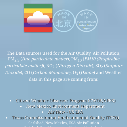
The Data sources used for the Air Quality, Air Pollution,
PM
(
fine particulate matter
), PM
(
PM10 (Respirable
2.5
10
particulate matter)
), NO
(
Nitrogen Dioxide
), SO
(
Sulphur
2
2
Dioxide
), CO (
Carbon Monoxide
), O
(
Ozone
) and Weather
3
data in this page are coming from:
Citizen Weather Observer Program (CWOP/APRS)
New Mexico Environment Department
Air Now - US EPA
Texas Commission on Environmental Quality (TCEQ)
Carlsbad, New Mexico, USA Air Pollution