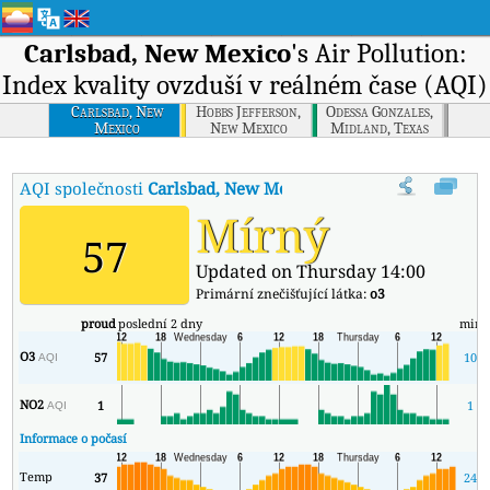
Carlsbad, New Mexico
's Air Pollution:
Index kvality ovzduší v reálném čase (AQI)
Carlsbad, New
Hobbs Jefferson,
Odessa Gonzales,
Mexico
New Mexico
Midland, Texas
AQI společnosti
Carlsbad, New Mexico
:
Index kvality vzduchu v r
Mírný
57
Updated on Thursday 14:00
Primární znečišťující látka:
o3
proud
poslední 2 dny
min
O3
57
10
AQI
NO2
1
1
AQI
Informace o počasí
Temp
37
24