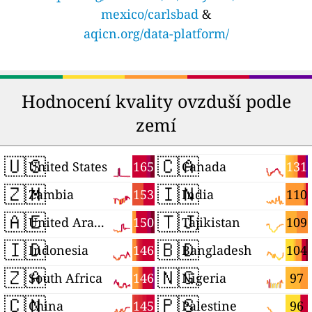
mexico/carlsbad
&
aqicn.org/data-platform/
Hodnocení kvality ovzduší podle
zemí
🇺🇸
🇨🇦
165
131
United States
Canada
🇿🇲
🇮🇳
153
110
Zambia
India
🇦🇪
🇹🇯
150
109
United Arab Emirates
Tajikistan
🇮🇩
🇧🇩
146
104
Indonesia
Bangladesh
🇿🇦
🇳🇬
146
97
South Africa
Nigeria
🇨🇳
🇵🇸
145
96
China
Palestine