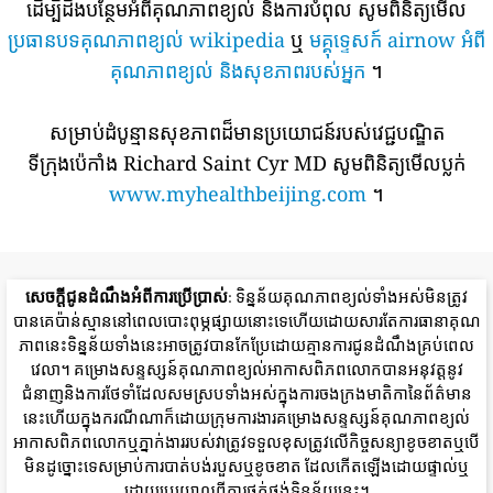
ដើម្បីដឹងបន្ថែមអំពីគុណភាពខ្យល់ និងការបំពុល សូមពិនិត្យមើល
ប្រធានបទគុណភាពខ្យល់ wikipedia
ឬ
មគ្គុទ្ទេសក៍ airnow អំពី
គុណភាពខ្យល់ និងសុខភាពរបស់អ្នក
។
សម្រាប់ដំបូន្មានសុខភាពដ៏មានប្រយោជន៍របស់វេជ្ជបណ្ឌិត
ទីក្រុងប៉េកាំង Richard Saint Cyr MD សូមពិនិត្យមើលប្លក់
www.myhealthbeijing.com
។
សេចក្តីជូនដំណឹងអំពីការប្រើប្រាស់
: ទិន្នន័យគុណភាពខ្យល់ទាំងអស់មិនត្រូវ
បានគេប៉ាន់ស្មាននៅពេលបោះពុម្ភផ្សាយនោះទេហើយដោយសារតែការធានាគុណ
ភាពនេះទិន្នន័យទាំងនេះអាចត្រូវបានកែប្រែដោយគ្មានការជូនដំណឹងគ្រប់ពេល
វេលា។ គម្រោងសន្ទស្សន៍គុណភាពខ្យល់អាកាសពិភពលោកបានអនុវត្តនូវ
ជំនាញនិងការថែទាំដែលសមស្របទាំងអស់ក្នុងការចងក្រងមាតិកានៃព័ត៌មាន
នេះហើយក្នុងករណីណាក៏ដោយក្រុមការងារគម្រោងសន្ទស្សន៍គុណភាពខ្យល់
អាកាសពិភពលោកឬភ្នាក់ងាររបស់វាត្រូវទទួលខុសត្រូវលើកិច្ចសន្យាខូចខាតឬបើ
មិនដូច្នោះទេសម្រាប់ការបាត់បង់របួសឬខូចខាត ដែលកើតឡើងដោយផ្ទាល់ឬ
ដោយប្រយោលពីការផ្គត់ផ្គង់ទិន្នន័យនេះ។