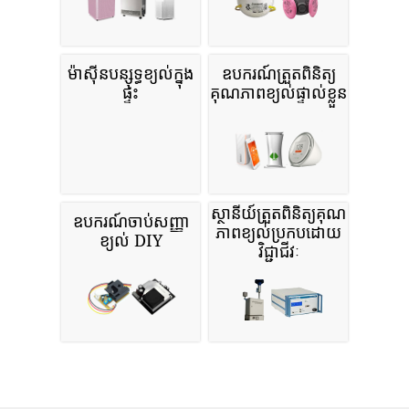
ម៉ាស៊ីនបន្សុទ្ធខ្យល់ក្នុង
ឧបករណ៍ត្រួតពិនិត្យ
ផ្ទះ
គុណភាពខ្យល់ផ្ទាល់ខ្លួន
ស្ថានីយ៍ត្រួតពិនិត្យគុណ
ឧបករណ៍ចាប់សញ្ញា
ភាពខ្យល់ប្រកបដោយ
ខ្យល់ DIY
វិជ្ជាជីវៈ