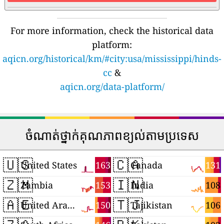
For more information, check the historical data
platform:
aqicn.org/historical/km/#city:usa/mississippi/hinds-
cc
&
aqicn.org/data-platform/
ចំណាត់ថ្នាក់គុណភាពខ្យល់តាមប្រទេស
🇺🇸
🇨🇦
163
131
United States
Canada
🇿🇲
🇮🇳
153
108
Zambia
India
🇦🇪
🇹🇯
150
106
United Arab Emirates
Tajikistan