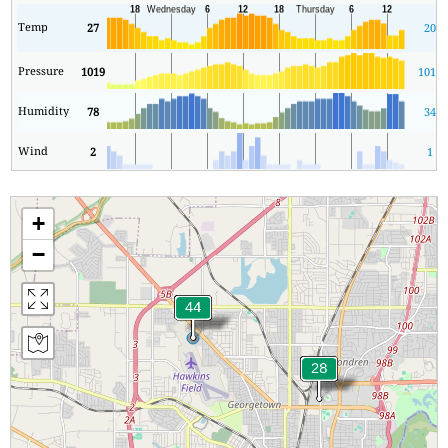
Temp
27
20
Pressure
1019
1015
Humidity
78
34
Wind
2
1
+
−