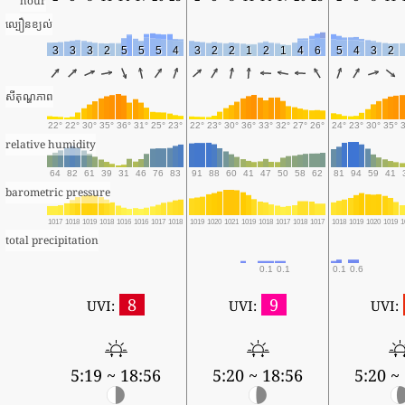
hour
ល្បឿនខ្យល់
3
3
3
2
5
5
5
4
3
2
2
1
2
1
4
6
5
4
3
2
សីតុណ្ហភាព
22°
22°
30°
35°
36°
31°
25°
23°
22°
23°
30°
36°
33°
32°
27°
26°
24°
23°
30°
35°
relative humidity
64
82
61
39
31
46
76
83
91
88
60
41
47
50
58
62
81
94
59
41
barometric pressure
1017
1018
1019
1018
1016
1016
1017
1018
1019
1020
1021
1019
1018
1017
1018
1017
1018
1019
1020
1019
1
total precipitation
0.1
0.1
0.1
0.6
8
9
UVI:
UVI:
UVI:
5:19 ~ 18:56
5:20 ~ 18:56
5:20 ~