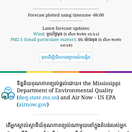
Forecast plotted using timezone -06:00
Latest forecast updates:
Wind
: មួយថ្ងៃមុន
[៦ សីហា ២០២៦ ០៤:៤១]
PM2.5 (Small particulate matter)
: ១៤ ម៉ោងមុន
[៦ សីហា ២០២៦
១៣:០៥]
ចុចដើម្បីមើលការព្យាករណ៍លម្អិត
ទិន្នន័យគុណភាពខ្យល់ផ្តល់ដោយ៖
the Mississippi
Department of Environmental Quality
(
deq.state.ms.us
) and Air Now - US EPA
(
airnow.gov
)
តើអ្នកស្គាល់ស្ថានីយ៍គុណភាពខ្យល់ណាមួយនៅក្នុងតំបន់របស់អ្នក