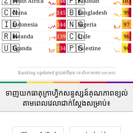
🇿🇦
🇵🇰
146
103
South Africa
Pakistan
🇨🇳
🇧🇩
145
99
China
Bangladesh
🇮🇩
🇳🇬
144
97
Indonesia
Nigeria
🇷🇼
🇨🇱
139
96
Rwanda
Chile
🇺🇬
🇵🇸
134
96
Uganda
Palestine
Ranking updated មួយនាទីមុន
(៧ សីហា ២០២៦ ០៣:៣០)
ទាញយកធាតុក្រាហ្វិកសន្ទស្សន៍គុណភាពខ្យល់
តាមពេលវេលាជាក់ស្តែងសម្រាប់៖