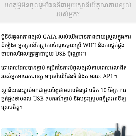
ហេតុអ្វីមិនចូលរួមផែនទីជាមួយស្ថានីយ៍គុណភាពខ្យល់
របស់អ្នក?
ម៉ូនីទ័រគុណភាពខ្យល់ GAIA របស់យើងមានភាពងាយស្រួលក្នុងការ
ដំឡើង៖ អ្នកគ្រាន់តែត្រូវការចំណុចចូលប្រើ WIFI និងការផ្គត់ផ្គង់
ថាមពលដែលត្រូវគ្នាជាមួយ USB ប៉ុណ្ណោះ។
នៅពេលដែលបានភ្ជាប់ កម្រិតនៃការបំពុលខ្យល់តាមពេលវេលាពិត
របស់អ្នកអាចរកបានភ្លាមៗនៅលើផែនទី និងតាមរយៈ API ។
ស្ថានីយនេះភ្ជាប់មកជាមួយខ្សែថាមពលមិនជ្រាបទឹក 10 ម៉ែត្រ ការ
ផ្គត់ផ្គង់ថាមពល USB ឧបករណ៍ភ្ជាប់ និងបន្ទះស្រូបពន្លឺព្រះអាទិត្យ
ស្រេចចិត្ត។