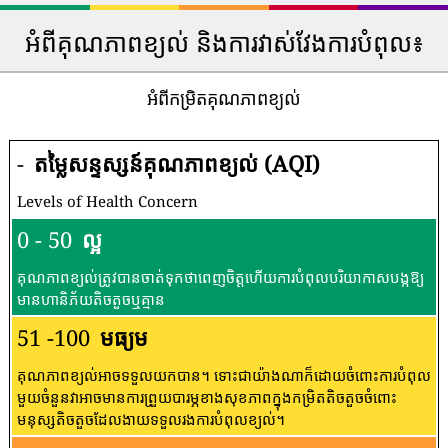
អំពីគុណភាពខ្យល់ និងការវាស់វែងការបំពុល៖
អំពីកម្រិតគុណភាពខ្យល់
-
តម្លៃសន្ទស្សន៍គុណភាពខ្យល់ (AQI)
Levels of Health Concern
0 - 50
ល្អ
គុណភាពខ្យល់ត្រូវបានចាត់ទុកថាពេញចិត្តហើយការបំពុលបរិយាកាសបង្កឱ្យ
មានហានិភ័យតិចតួចឬគ្មាន
51 -100
មធ្យម
គុណភាពខ្យល់អាចទទួលយកបាន។ ទោះជាយ៉ាងណាក៏ដោយចំពោះការបំពុល
មួយចំនួនវាអាចមានការព្រួយបារម្ភខាងសុខភាពក្នុងកម្រិតតិចតួចចំពោះ
មនុស្សតិចតួចដែលងាយទទួលរងការបំពុលខ្យល់។