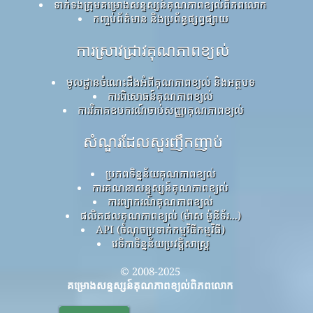
ទាក់ទងក្រុមគម្រោងសន្ទស្សន៍គុណភាពខ្យល់ពិភពលោក
កញ្ចប់ព័ត៌មាន និងប្រព័ន្ធផ្សព្វផ្សាយ
ការស្រាវជ្រាវគុណភាពខ្យល់
មូលដ្ឋានចំណេះដឹងអំពីគុណភាពខ្យល់ និងអត្ថបទ
ការពិសោធន៍គុណភាពខ្យល់
ការវិភាគឧបករណ៍ចាប់សញ្ញាគុណភាពខ្យល់
សំណួរដែលសួរញឹកញាប់
ប្រភពទិន្នន័យគុណភាពខ្យល់
ការគណនាសន្ទស្សន៍គុណភាពខ្យល់
ការព្យាករណ៍គុណភាពខ្យល់
ផលិតផលគុណភាពខ្យល់ (ម៉ាស ម៉ូនីទ័រ...)
API (ចំណុចប្រទាក់កម្មវិធីកម្មវិធី)
វេទិកាទិន្នន័យប្រវត្តិសាស្ត្រ
© 2008-2025
គម្រោងសន្ទស្សន៍គុណភាពខ្យល់ពិភពលោក