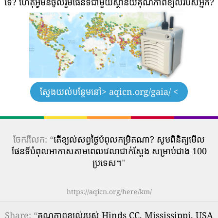
ទេ?
ហេតុអ្វីមិនចូលរួមផែនទីជាមួយស្ថានីយ៍គុណភាពខ្យល់របស់អ្នក?
ស្វែងយល់បន្ថែមនៅ
> aqicn.org/gaia/ <
ចែករំលែក: “
តើ​ខ្យល់​សព្វថ្ងៃ​បំពុល​កម្រិត​ណា? សូមពិនិត្យមើល
ផែនទីបំពុលអាកាសតាមពេលវេលាជាក់ស្តែង សម្រាប់ជាង 100
ប្រទេស។
”
https://aqicn.org/here/km/
Share
: “
គុណភាពខ្យល់របស់ Hinds CC, Mississippi, USA