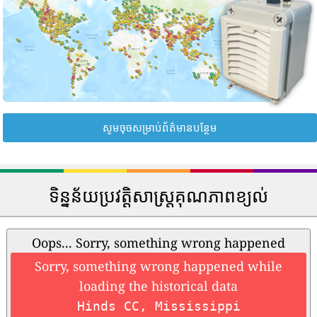
សូមចុចសម្រាប់ព័ត៌មានបន្ថែម
ទិន្នន័យប្រវត្តិសាស្រ្តគុណភាពខ្យល់
Oops... Sorry, something wrong happened
Sorry, something wrong happened while
loading the historical data
Hinds CC, Mississippi