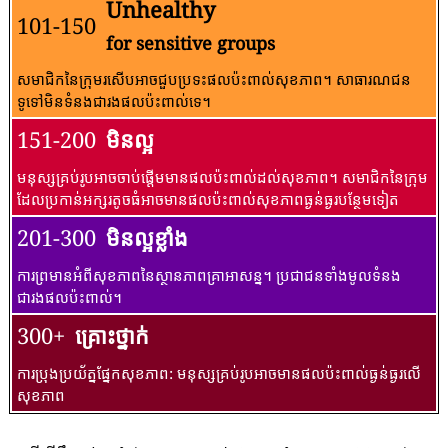
Unhealthy
101-150
for sensitive groups
សមាជិកនៃក្រុមរសើបអាចជួបប្រទះផលប៉ះពាល់សុខភាព។ សាធារណជន​
ទូទៅ​មិន​ទំនង​ជា​រង​ផល​ប៉ះពាល់​ទេ។
151-200
មិនល្អ
មនុស្សគ្រប់រូបអាចចាប់ផ្តើមមានផលប៉ះពាល់ដល់សុខភាព។ សមាជិកនៃក្រុម
ដែលប្រកាន់អក្សរតូចធំអាចមានផលប៉ះពាល់សុខភាពធ្ងន់ធ្ងរបន្ថែមទៀត
201-300
មិនល្អខ្លាំង
ការព្រមានអំពីសុខភាពនៃស្ថានភាពគ្រាអាសន្ន។ ប្រជាជនទាំងមូលទំនង
ជារងផលប៉ះពាល់។
300+
គ្រោះថ្នាក់
ការប្រុងប្រយ័ត្នផ្នែកសុខភាព: មនុស្សគ្រប់រូបអាចមានផលប៉ះពាល់ធ្ងន់ធ្ងរលើ
សុខភាព