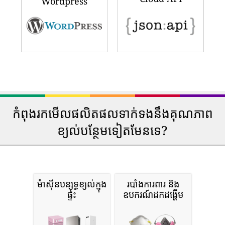
Wordpress
កំពុងរកមើលផលិតផលទាក់ទងនឹងគុណភាព
ខ្យល់បន្ថែមទៀតមែនទេ?
ម៉ាស៊ីនបន្សុទ្ធខ្យល់ក្នុង
របាំងការពារ និង
ផ្ទះ
ឧបករណ៍ដកដង្ហើម