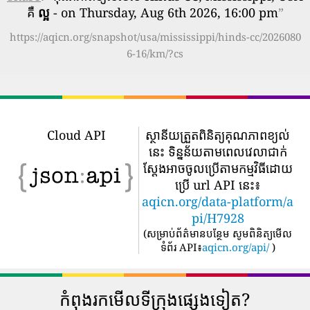
គឺ
ល្អ
- on Thursday, Aug 6th 2026, 16:00 pm
”
https://aqicn.org/snapshot/usa/mississippi/hinds-cc/2026080
6-16/km/?cs
Cloud API
ស្ថានីយត្រួតពិនិត្យគុណភាពខ្យល់
នេះ ទិន្នន័យតាមពេលវេលាជាក់
ស្តែងអាចចូលប្រើតាមកម្មវិធីដោយ
ប្រើ url API នេះ៖
aqicn.org/data-platform/a
pi/H7928
(
សម្រាប់ព័ត៌មានបន្ថែម សូមពិនិត្យមើល
ទំព័រ API៖
aqicn.org/api/
)
កំពុងរកមើលទីក្រុងផ្សេងទៀត?