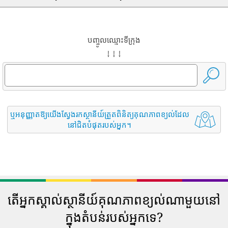
បញ្ចូលឈ្មោះទីក្រុង
↓ ↓ ↓
ឬអនុញ្ញាតឱ្យយើងស្វែងរកស្ថានីយ៍ត្រួតពិនិត្យគុណភាពខ្យល់ដែល
នៅជិតបំផុតរបស់អ្នក។
តើអ្នកស្គាល់ស្ថានីយ៍គុណភាពខ្យល់ណាមួយនៅ
ក្នុងតំបន់របស់អ្នកទេ?