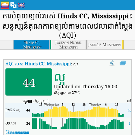
ការបំពុលខ្យល់របស់
Hinds CC, Mississippi
៖
សន្ទស្សន៍គុណភាពខ្យល់តាមពេលវេលាជាក់ស្តែង
(AQI)
Hinds Cc,
Jackson Ncore,
Jaxfs19, Mississippi
Mississippi
Mississippi
AQI របស់
Hinds CC, Mississippi
:
សន្ទស្សន៍គុណភាពខ្យល់តាមពេលវេលាពិតរបស
ល្អ
44
Updated on Thursday 16:00
សីតុណ្ហភាព:
27
°C
បច្ចុប្បន្ន
2 ថ្ងៃកន្លងទៅ
នាទី
PM2.5
44
40
AQI
O3
24
1
AQI
ព័ត៌មានអាកាសធាតុ