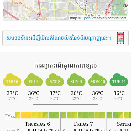
map ©
OpenStreetMap
contributors
សូមចុចទីនេះដើម្បីមើលកំណែចល័តនៃទំព័របណ្តាញនេះ។
ការព្យាករណ៍គុណភាពខ្យល់
THU 6
FRI 7
SAT 8
SUN 9
MON 10
TUE 11
37°C
36°C
37°C
36°C
36°C
36°C
21°C
22°C
22°C
22°C
23°C
24°C
PM
2.5
Thursday 6
Friday 7
Satur
2
5
8
11
14
17
20
23
2
5
8
11
14
17
20
23
2
5
8
11