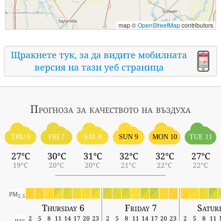
map ©
OpenStreetMap
contributors
Щракнете тук, за да видите мобилната
версия на тази уеб страница
Прогноза за качеството на въздуха
THU 6
FRI 7
SAT 8
SUN 9
MON 10
TUE 11
27°C
30°C
31°C
32°C
32°C
27°C
19°C
20°C
20°C
21°C
22°C
22°C
PM
2.5
Thursday 6
Friday 7
Satur
2
5
8
11
14
17
20
23
2
5
8
11
14
17
20
23
2
5
8
11
час