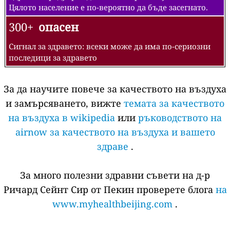
Цялото население е по-вероятно да бъде засегнато.
300+
опасен
Сигнал за здравето: всеки може да има по-сериозни
последици за здравето
За да научите повече за качеството на въздуха
и замърсяването, вижте
темата за качеството
на въздуха в wikipedia
или
ръководството на
airnow за качеството на въздуха и вашето
здраве
.
За много полезни здравни съвети на д-р
Ричард Сейнт Сир от Пекин проверете блога
на
www.myhealthbeijing.com
.