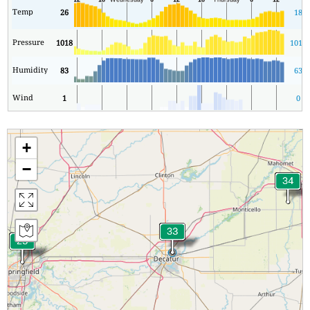
Temp
26
18
Pressure
1018
1015
Humidity
83
63
Wind
1
0
+
−