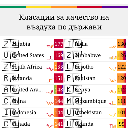
Класации за качество на
въздуха по държави
🇿🇲
🇮🇳
177
130
Zambia
India
🇺🇸
🇿🇼
169
126
United States
Zimbabwe
🇿🇦
🇱🇸
155
122
South Africa
Lesotho
🇷🇼
🇵🇰
151
120
Rwanda
Pakistan
🇦🇪
🇰🇪
148
112
United Arab Emirates
Kenya
🇨🇳
🇲🇿
144
111
China
Mozambique
🇮🇩
🇺🇿
144
101
Indonesia
Uzbekistan
🇨🇦
🇺🇬
141
99
Canada
Uganda