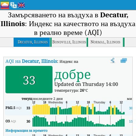
Замърсяването на въздуха в
Decatur,
Illinois
: Индекс на качеството на въздуха
в реално време (AQI)
Decatur, Illinois
Bondville, Illinois
Normal, Illinois
AQI на
Decatur, Illinois
:
Индекс на качеството на въздуха в реално 
добре
33
Updated on Thursday 14:00
температура:
26
°C
текущ
последните 2 дни
мин
PM2.5
33
30
AQI
O3
30
15
AQI
Информация за времето