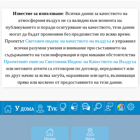
Известие за използване
: Всички данни за качеството на
атмосферния въздух не са валидни към момента на
публикуването и поради осигуряване на качеството, тези данни
могат да бъдат променяни без предизвестие по всяко време.
Проектът
Световен индекс на качеството на въздуха
е упражнил
всички разумни умения и внимание при съставянето на
съдържанието на тази информация и при никакви обстоятелства
Проектният екип на Световния Индекс на Качеството на Въздуха
или неговите агенти са отговорни по договор, нередовност или
по друг начин за всяка загуба, нараняване или щета, възникващи
пряко или косвено от предоставянето на тези данни.
У дома
Тук
Home
Here