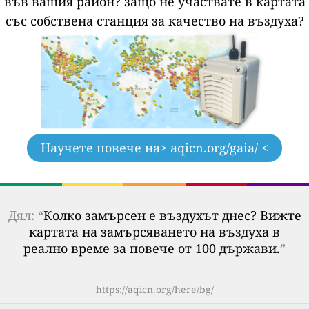
във вашия район?
защо не участвате в картата
със собствена станция за качество на въздуха?
Научете повече на
> aqicn.org/gaia/ <
Дял: “
Колко замърсен е въздухът днес? Вижте
картата на замърсяването на въздуха в
реално време за повече от 100 държави.
”
https://aqicn.org/here/bg/