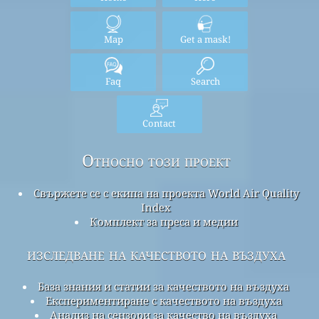
Map
Get a mask!
Faq
Search
Contact
Относно този проект
Свържете се с екипа на проекта World Air Quality
Index
Комплект за преса и медии
изследване на качеството на въздуха
База знания и статии за качеството на въздуха
Експериментиране с качеството на въздуха
Анализ на сензори за качество на въздуха