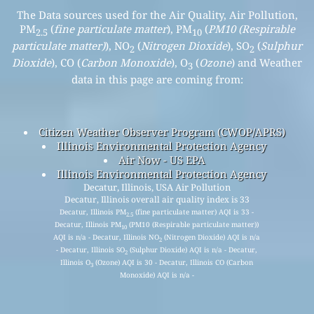
The Data sources used for the Air Quality, Air Pollution,
PM
(
fine particulate matter
), PM
(
PM10 (Respirable
2.5
10
particulate matter)
), NO
(
Nitrogen Dioxide
), SO
(
Sulphur
2
2
Dioxide
), CO (
Carbon Monoxide
), O
(
Ozone
) and Weather
3
data in this page are coming from:
Citizen Weather Observer Program (CWOP/APRS)
Illinois Environmental Protection Agency
Air Now - US EPA
Illinois Environmental Protection Agency
Decatur, Illinois, USA Air Pollution
Decatur, Illinois overall air quality index is 33
Decatur, Illinois PM
(fine particulate matter) AQI is 33 -
2.5
Decatur, Illinois PM
(PM10 (Respirable particulate matter))
10
AQI is n/a - Decatur, Illinois NO
(Nitrogen Dioxide) AQI is n/a
2
- Decatur, Illinois SO
(Sulphur Dioxide) AQI is n/a - Decatur,
2
Illinois O
(Ozone) AQI is 30 - Decatur, Illinois CO (Carbon
3
Monoxide) AQI is n/a -