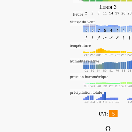
Lundi 3
2
5
8
11
14
17
20
23
heure
Vitesse du Vent
5
5
7
5
4
4
4
4
température
24°
25°
30°
27°
26°
26°
25°
24°
humidité relative
91
86
64
80
81
76
83
93
pression barométrique
1011
1012
1013
1013
1012
1012
1014
101
précipitation totale
1.9
3.3
0.8
5.8
1.3
1.3
1.2
5
UVI: