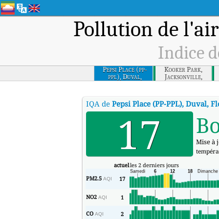
Pollution de l'ai
Indice d
Pepsi Place (pp-
Kooker Park,
ppl), Duval,
Jacksonville,
Florida
Duval, Florida
IQA de
Pepsi Place (PP-PPL), Duval, Fl
17
B
Mise à 
tempéra
actuel
les 2 derniers jours
PM2.5
17
AQI
NO2
1
AQI
CO
2
AQI