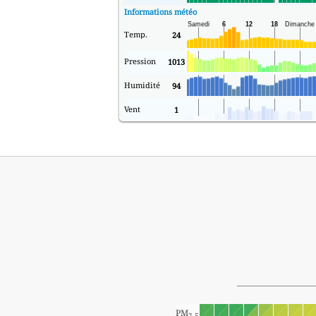
Informations météo
Temp.
24
Pression
1013
Humidité
94
Vent
1
PM
2.5