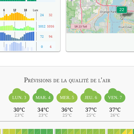
24
32
1012
1016
72
94
0
4
Prévisions
de la qualité de l'air
LUN. 3
MAR. 4
MER. 5
JEU. 6
VEN. 7
30°C
34°C
36°C
37°C
37°C
23°C
23°C
25°C
25°C
26°C