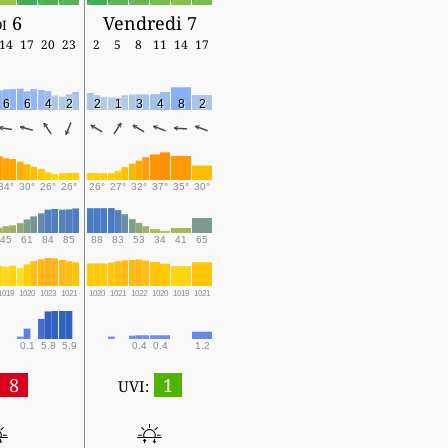
i 6
Vendredi 7
14
17
20
23
2
5
8
11
14
17
6
6
4
2
2
1
3
4
8
2
34°
30°
26°
26°
26°
27°
32°
37°
35°
30°
45
61
84
85
88
83
53
34
41
65
1019
1020
1023
1021
1020
1021
1022
1020
1019
1021
0.1
5.8
5.9
0.4
0.4
1.2
8
1
UVI: