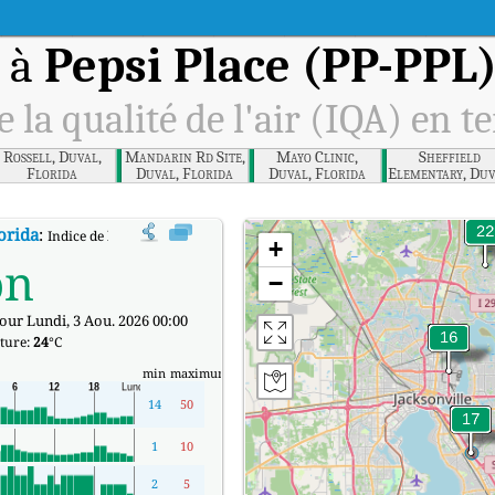
r à
Pepsi Place (PP-PPL)
e la qualité de l'air (IQA) en t
Rossell, Duval,
Mandarin Rd Site,
Mayo Clinic,
Sheffield
Florida
Duval, Florida
Duval, Florida
Elementary, Duv
Florida
orida
:
Indice de la qualité de l'air (IQA) à Pepsi Place (PP-PPL), Duval, Florida 
+
on
−
jour Lundi, 3 Aou. 2026 00:00
ture:
24
°C
min
maximum
14
50
1
10
2
5