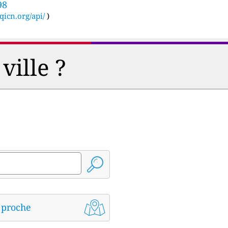
98
qicn.org/api/
)
ville ?
s proche