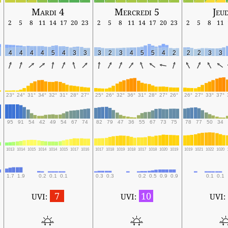
Mardi 4
Mercredi 5
Jeud
2
5
8
11
14
17
20
23
2
5
8
11
14
17
20
23
2
5
8
11
4
4
4
4
5
4
3
3
3
2
3
4
5
5
4
2
2
2
3
3
23°
24°
31°
34°
32°
31°
28°
27°
25°
26°
32°
36°
31°
28°
27°
26°
26°
27°
33°
37°
95
91
54
42
49
54
67
74
82
79
47
36
55
67
73
75
78
77
50
34
3
1013
1014
1015
1014
1014
1015
1017
1016
1017
1018
1019
1018
1017
1018
1020
1019
1019
1021
1022
1020
1.7
1.9
0.2
0.1
0.1
0.3
0.3
0.2
0.5
0.9
0.9
0.1
0.1
7
10
UVI:
UVI:
UVI: