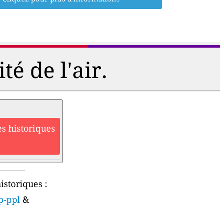
é de l'air.
s historiques
istoriques :
p-ppl
&