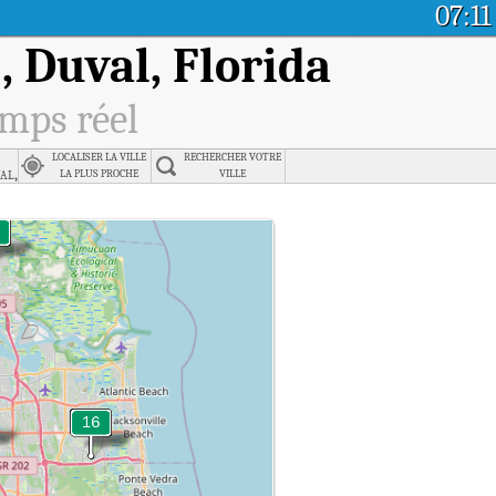
07:11
, Duval, Florida
emps réel
LOCALISER LA VILLE
RECHERCHER VOTRE
al,
LA PLUS PROCHE
VILLE
en temps réel.