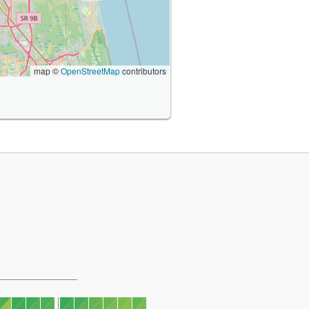
map ©
OpenStreetMap
contributors