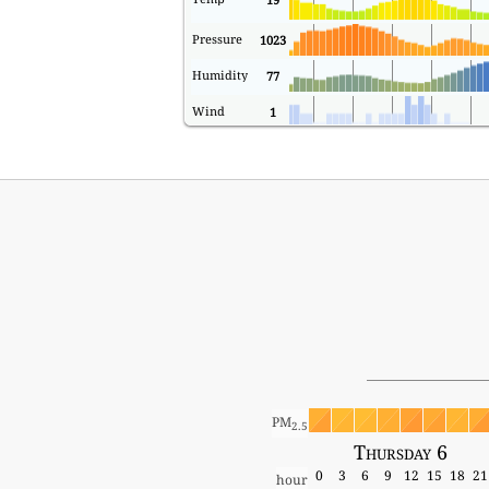
Pressure
1023
Humidity
77
Wind
1
PM
2.5
Thursday 6
0
3
6
9
12
15
18
21
hour