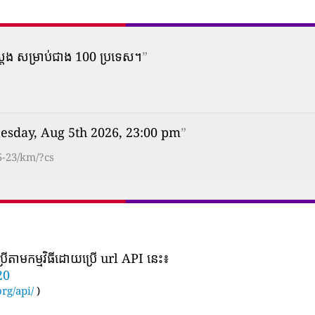
ស្តែង សម្រាប់ជាង 100 ប្រទេស។
”
sday, Aug 5th 2026, 23:00 pm
”
5-23/km/?cs
រើតាមកម្មវិធីដោយប្រើ url API នេះ៖
20
rg/api/
)