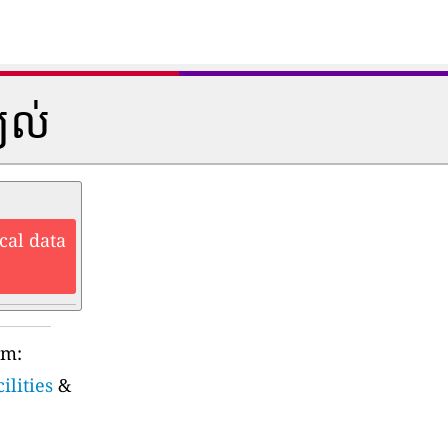
្យល់
cal data
rm:
ilities
&