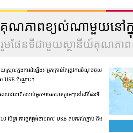
ីយ៍គុណភាពខ្យល់ណាមួយនៅក្ន
ូលរួមផែនទីជាមួយស្ថានីយ៍គុណភាពខ
រួលក្នុងការដំឡើង៖ អ្នកគ្រាន់តែត្រូវការចំណុចចូល
មួយ USB ប៉ុណ្ណោះ។
ាមពេលវេលាពិតរបស់អ្នកអាចរកបានភ្លាមៗនៅលើផែនទី
0 ម៉ែត្រ ការផ្គត់ផ្គង់ថាមពល USB ឧបករណ៍ភ្ជាប់ និង