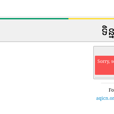
ទិន
Sorry, 
Fo
aqicn.or