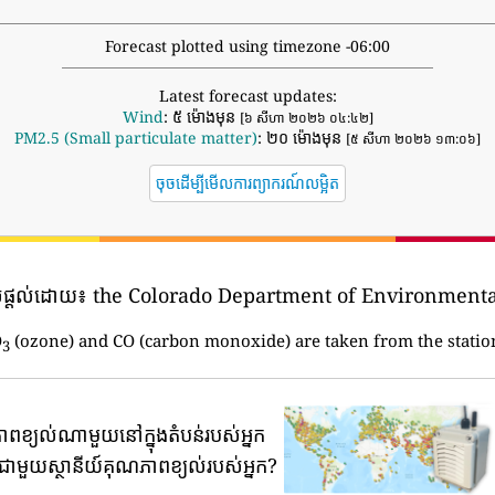
Forecast plotted using timezone -06:00
Latest forecast updates:
Wind
: ៥ ម៉ោងមុន
[៦ សីហា ២០២៦ ០៤:៤២]
PM2.5 (Small particulate matter)
: ២០ ម៉ោងមុន
[៥ សីហា ២០២៦ ១៣:០៦]
ចុចដើម្បីមើលការព្យាករណ៍លម្អិត
់ផ្តល់ដោយ៖
the Colorado Department of Environmental
O
(ozone) and CO (carbon monoxide) are taken from the statio
3
ភាពខ្យល់ណាមួយនៅក្នុងតំបន់របស់អ្នក
ទីជាមួយស្ថានីយ៍គុណភាពខ្យល់របស់អ្នក?