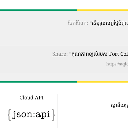
ចែករំលែក: “
តើ​ខ្យល់​សព្វថ្ងៃ
Share
: “
គុណភាពខ្យល់របស់ Fort Col
https://aq
Cloud API
ស្ថានីយត