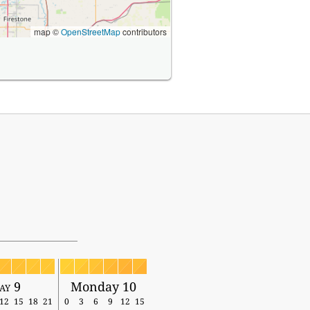
map ©
OpenStreetMap
contributors
ay 9
Monday 10
12
15
18
21
0
3
6
9
12
15