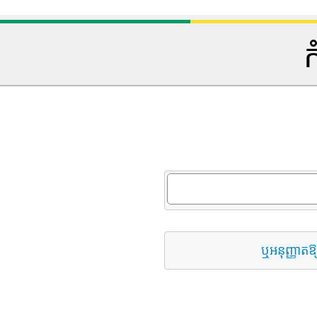
ក
ឬអនុញ្ញាតឱ