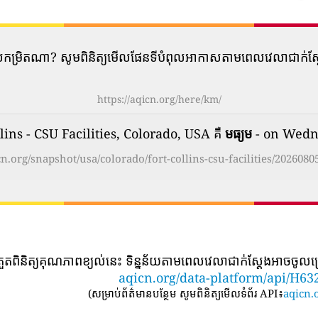
​បំពុល​កម្រិត​ណា? សូមពិនិត្យមើលផែនទីបំពុលអាកាសតាមពេលវេលាជាក់
https://aqicn.org/here/km/
lins - CSU Facilities, Colorado, USA គឺ
មធ្យម
- on Wedne
icn.org/snapshot/usa/colorado/fort-collins-csu-facilities/2026080
្រួតពិនិត្យគុណភាពខ្យល់នេះ ទិន្នន័យតាមពេលវេលាជាក់ស្តែងអាចចូលប្
aqicn.org/data-platform/api/H63
(
សម្រាប់ព័ត៌មានបន្ថែម សូមពិនិត្យមើលទំព័រ API៖
aqicn.o