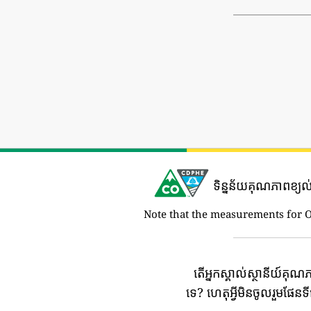
ទិន្នន័យគុណភាពខ្យល
Note that the measurements for 
តើអ្នកស្គាល់ស្ថានីយ៍គុណ
ទេ?
ហេតុអ្វីមិនចូលរួមផែន