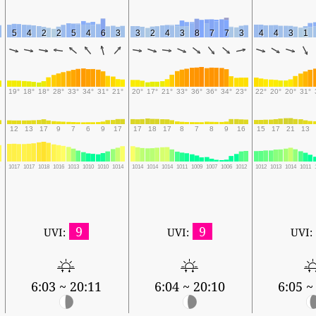
5
4
2
2
5
4
6
3
3
2
4
3
8
7
7
3
4
4
3
1
19°
18°
18°
28°
33°
34°
31°
21°
20°
17°
21°
33°
36°
36°
34°
23°
22°
20°
20°
31°
12
13
17
9
7
6
9
17
17
18
17
8
7
8
9
16
15
17
21
13
5
1017
1017
1018
1016
1013
1010
1010
1014
1014
1014
1014
1011
1009
1007
1006
1012
1012
1013
1014
1011
9
9
UVI:
UVI:
UVI:
6:03 ~ 20:11
6:04 ~ 20:10
6:05 ~