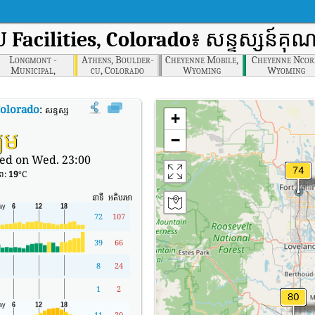
U Facilities, Colorado
៖ សន្ទស្សន៍គុ
Longmont -
Athens, Boulder-
Cheyenne Mobile,
Cheyenne Ncor
Municipal,
cu, Colorado
Wyoming
Wyoming
Colorado
 Colorado
:
សន្ទស្សន៍គុណភាពខ្យល់តាមពេលវេលាពិតរបស់ Fort Collins - CSU Facilities, C
+
យម
−
ed on Wed. 23:00
ាព:
19
°C
នាទី
អតិបរមា
72
107
39
66
8
24
1
2
11
30