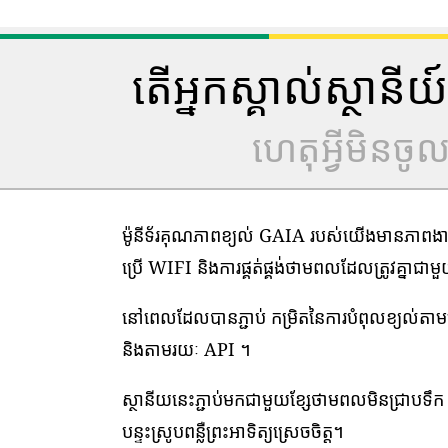
តើអ្នកស្គាល់ស្ថាន
ហេតុអ្វីមិនច
ម៉ូនីទ័រគុណភាពខ្យល់ GAIA របស់យើងមានភាពងាយស្
ប្រើ WIFI និងការផ្គត់ផ្គង់ថាមពលដែលត្រូវគ្នាជា
នៅពេលដែលបានភ្ជាប់ កម្រិតនៃការបំពុលខ្យល់ត
និងតាមរយៈ API ។
ស្ថានីយនេះភ្ជាប់មកជាមួយខ្សែថាមពលមិនជ្រាបទឹក 1
បន្ទះស្រូបពន្លឺព្រះអាទិត្យស្រេចចិត្ត។