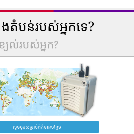
ុងតំបន់របស់អ្នកទេ?
្យល់របស់អ្នក?
សូមចុចសម្រាប់ព័ត៌មានបន្ថែម