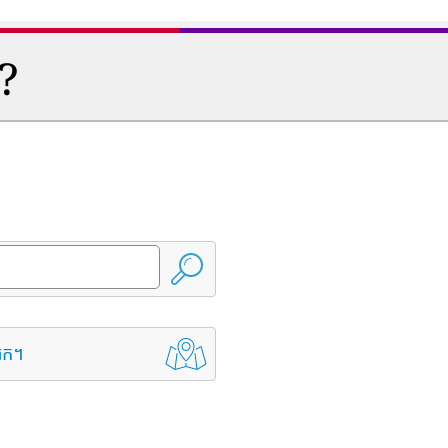
ត?
្នក។