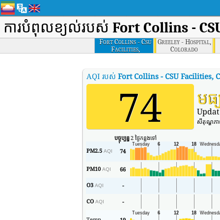
ការបំពុលខ្យល់របស់
Fort Collins - CS
Fort Collins - Csu
Greeley - Hospital,
Facilities,
Colorado
Colorado
AQI របស់
Fort Collins - CSU Facilities,
74
មធ្
Updat
សីតុណ្ហភ
បច្ចុប្បន្ន
2 ថ្ងៃកន្លងទៅ
PM2.5
74
AQI
PM10
66
AQI
O3
-
AQI
CO
-
AQI
Temp
19