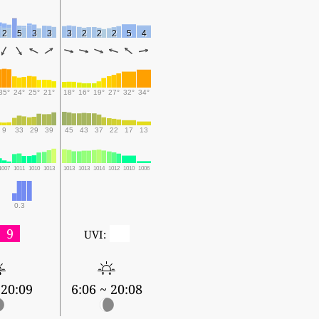
2
5
3
3
3
2
2
2
5
4
35°
24°
25°
21°
18°
16°
19°
27°
32°
34°
9
33
29
39
45
43
37
22
17
13
1007
1011
1010
1013
1013
1013
1014
1012
1010
1006
0.3
9
0
UVI:
 20:09
6:06 ~ 20:08