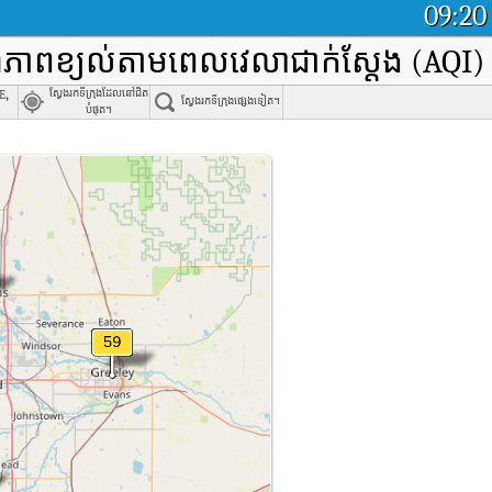
09:20
ណភាពខ្យល់តាមពេលវេលាជាក់ស្តែង (AQI)
e,
ស្វែងរកទីក្រុងដែលនៅជិត
ស្វែងរកទីក្រុងផ្សេងទៀត។
បំផុត។
olorado (AQI)។