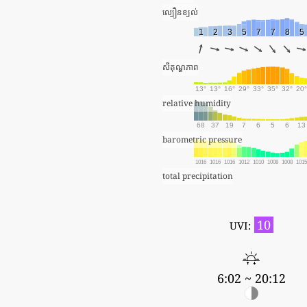
ល្បឿនខ្យល់
1
2
3
5
7
7
8
5
សីតុណ្ហភាព
13°
13°
16°
29°
33°
35°
32°
20°
relative humidity
68
37
19
7
6
5
6
13
barometric pressure
1016
1016
1016
1012
1010
1008
1008
101
total precipitation
10
UVI:
6:02 ~ 20:12