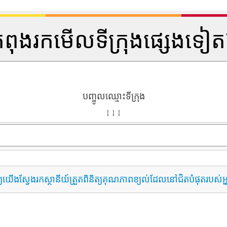
ំពុងរកមើលទីក្រុងផ្សេងទៀ
បញ្ចូលឈ្មោះទីក្រុង
↓ ↓ ↓
្យយើងស្វែងរកស្ថានីយ៍ត្រួតពិនិត្យគុណភាពខ្យល់ដែលនៅជិតបំផុតរបស់អ