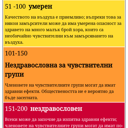
51 -100
умерен
Качеството на въздуха е приемливо; въпреки това за
някои замърсители може да има умерена опасност за
здравето на много малък брой хора, които са
необичайно чувствителни към замърсяването на
въздуха.
101-150
Нездравословна за чувствителни
групи
Членовете на чувствителните групи могат да имат
здравни ефекти. Обществеността не е вероятно да
бъде засегната.
151-200
нездравословен
Всеки може да започне да изпитва здравни ефекти;
членовете на чувствителните групи могат да имат по-