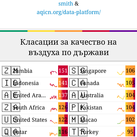
smith
&
aqicn.org/data-platform/
Класации за качество на
въздуха по държави
🇿🇲
🇸🇬
151
106
Zambia
Singapore
🇮🇩
🇨🇦
141
105
Indonesia
Canada
🇦🇪
🇦🇺
137
104
United Arab Emirates
Australia
🇿🇦
🇵🇰
126
104
South Africa
Pakistan
🇺🇸
🇲🇴
122
102
United States
Macao
🇶🇦
🇹🇷
116
95
Qatar
Turkey