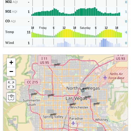
NO2
-
0
AQI
SO2
1
1
AQI
CO
-
0
AQI
Temp
11
4
Wind
1
0
+
−