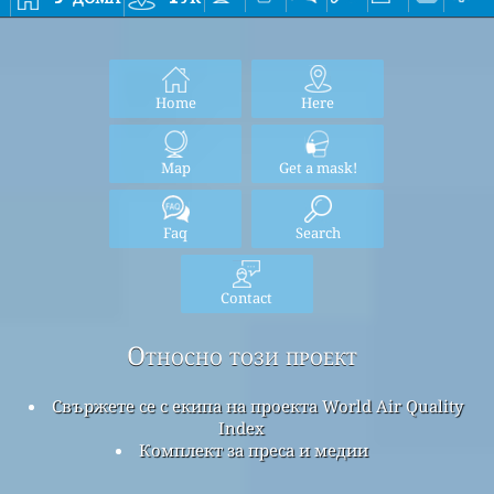
Home
Here
Map
Get a mask!
Faq
Search
Contact
Относно този проект
Свържете се с екипа на проекта World Air Quality
Index
Комплект за преса и медии