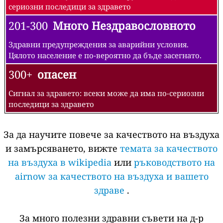
сериозни последици за здравето
201-300
Много Нездравословното
Здравни предупреждения за аварийни условия.
Цялото население е по-вероятно да бъде засегнато.
300+
опасен
Сигнал за здравето: всеки може да има по-сериозни
последици за здравето
За да научите повече за качеството на въздуха
и замърсяването, вижте
темата за качеството
на въздуха в wikipedia
или
ръководството на
airnow за качеството на въздуха и вашето
здраве
.
За много полезни здравни съвети на д-р