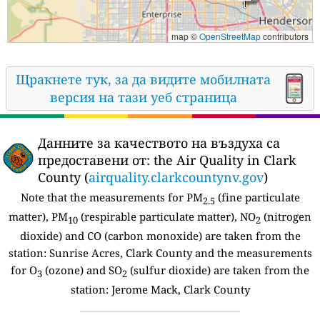
map ©
OpenStreetMap
contributors
Щракнете тук, за да видите мобилната
версия на тази уеб страница
Данните за качеството на въздуха са
предоставени от:
the Air Quality in Clark
County (
airquality.clarkcountynv.gov
)
Note that the measurements for PM
(fine particulate
2.5
matter), PM
(respirable particulate matter), NO
(nitrogen
10
2
dioxide) and CO (carbon monoxide) are taken from the
station:
Sunrise Acres, Clark County and the measurements
for O
(ozone) and SO
(sulfur dioxide) are taken from the
3
2
station: Jerome Mack, Clark County