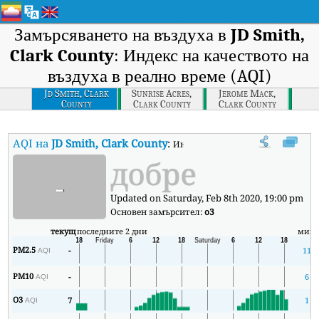
Замърсяването на въздуха в
JD Smith,
Clark County
: Индекс на качеството на
въздуха в реално време (AQI)
Jd Smith, Clark
Sunrise Acres,
Jerome Mack,
County
Clark County
Clark County
AQI на
JD Smith, Clark County
:
Индекс на качеството на въздуха в
добре
-
Updated on Saturday, Feb 8th 2020, 19:00 pm
Основен замърсител:
o3
текущ
последните 2 дни
мин
PM2.5
-
11
AQI
PM10
-
6
AQI
O3
7
1
AQI