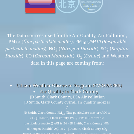
The Data sources used for the Air Quality, Air Pollution,
PM
(
fine particulate matter
), PM
(
PM10 (Respirable
2.5
10
particulate matter)
), NO
(
Nitrogen Dioxide
), SO
(
Sulphur
2
2
Dioxide
), CO (
Carbon Monoxide
), O
(
Ozone
) and Weather
3
data in this page are coming from:
Citizen Weather Observer Program (CWOP/APRS)
Air Quality in Clark County
JD Smith, Clark County, USA Air Pollution
JD Smith, Clark County overall air quality index is
7
JD Smith, Clark County PM
(fine particulate matter) AQI is
2.5
21 - JD Smith, Clark County PM
(PM10 (Respirable
10
particulate matter)) AQI is 24 - JD Smith, Clark County NO
2
(Nitrogen Dioxide) AQI is 7 - JD Smith, Clark County SO
2