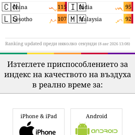
🇨🇳
🇮🇳
115
95
China
India
🇱🇸
🇲🇾
107
92
Lesotho
Malaysia
Ranking updated преди няколко секунди
(8 авг 2026 13:08)
Изтеглете приспособлението за
индекс на качеството на въздуха
в реално време за:
iPhone & iPad
Android