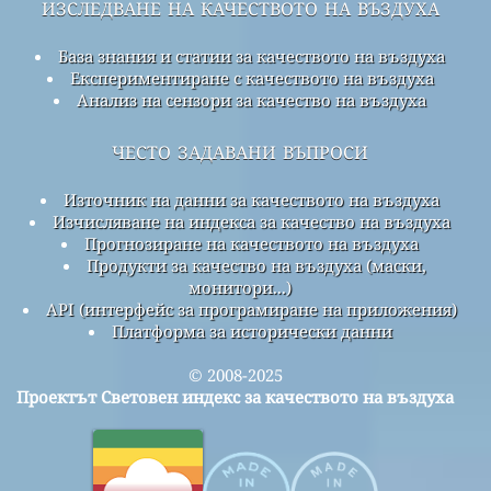
изследване на качеството на въздуха
База знания и статии за качеството на въздуха
Експериментиране с качеството на въздуха
Анализ на сензори за качество на въздуха
често задавани въпроси
Източник на данни за качеството на въздуха
Изчисляване на индекса за качество на въздуха
Прогнозиране на качеството на въздуха
Продукти за качество на въздуха (маски,
монитори...)
API (интерфейс за програмиране на приложения)
Платформа за исторически данни
© 2008-2025
Проектът Световен индекс за качеството на въздуха