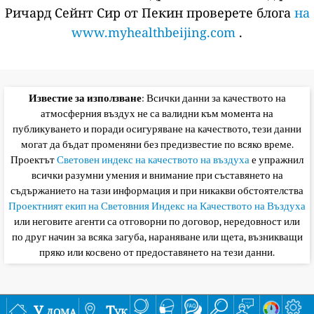
Ричард Сейнт Сир от Пекин проверете блога
на
www.myhealthbeijing.com
.
Известие за използване
: Всички данни за качеството на
атмосферния въздух не са валидни към момента на
публикуването и поради осигуряване на качеството, тези данни
могат да бъдат променяни без предизвестие по всяко време.
Проектът
Световен индекс на качеството на въздуха
е упражнил
всички разумни умения и внимание при съставянето на
съдържанието на тази информация и при никакви обстоятелства
Проектният екип на Световния Индекс на Качеството на Въздуха
или неговите агенти са отговорни по договор, нередовност или
по друг начин за всяка загуба, нараняване или щета, възникващи
пряко или косвено от предоставянето на тези данни.
У дома
Тук