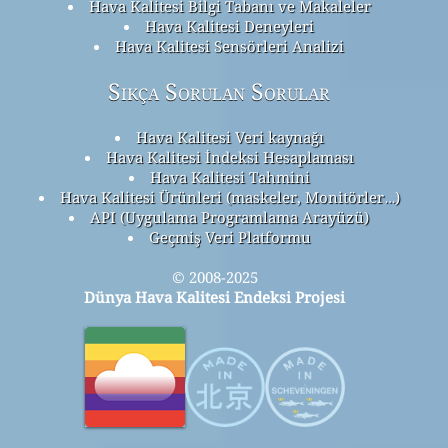
Hava Kalitesi Bilgi Tabanı ve Makaleler
Hava Kalitesi Deneyleri
Hava Kalitesi Sensörleri Analizi
Sıkça Sorulan Sorular
Hava Kalitesi Veri kaynağı
Hava Kalitesi İndeksi Hesaplaması
Hava Kalitesi Tahmini
Hava Kalitesi Ürünleri (maskeler, Monitörler…)
API (Uygulama Programlama Arayüzü)
Geçmiş Veri Platformu
© 2008-2025
Dünya Hava Kalitesi Endeksi Projesi