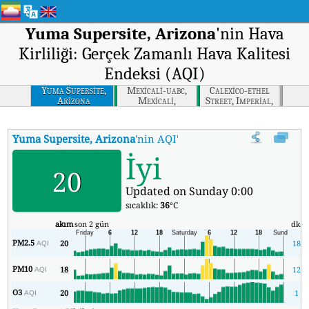
Yuma Supersite, Arizona
'nin Hava
Kirliliği: Gerçek Zamanlı Hava Kalitesi
Endeksi (AQI)
Yuma Supersite,
Mexicali-uabc,
Calexico-ethel
Arizona
Mexicali,
Street, Imperial,
California
California
Yuma Supersite, Arizona
'nin AQI'si
:
Yuma Supersite, Arizona'nin 
İyi
20
Updated on Sunday 0:00
sıcaklık:
36
°C
akım
son 2 gün
dk.
PM2.5
20
18
AQI
PM10
18
12
AQI
O3
20
1
AQI