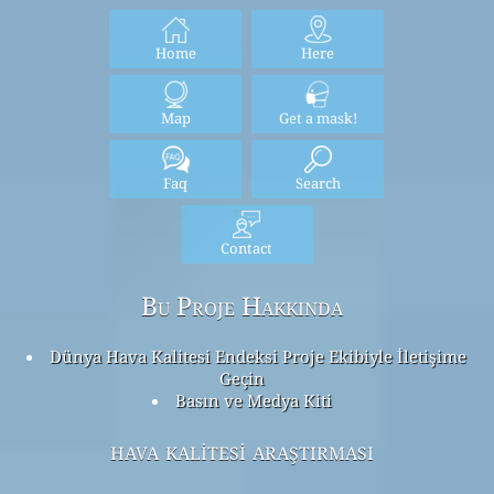
Home
Here
Map
Get a mask!
Faq
Search
Contact
Bu Proje Hakkında
Dünya Hava Kalitesi Endeksi Proje Ekibiyle İletişime
Geçin
Basın ve Medya Kiti
hava kalitesi araştırması