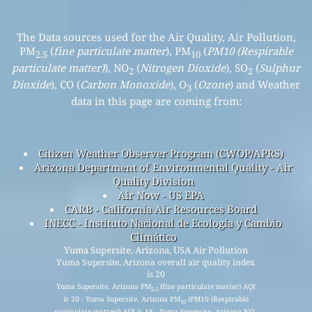
The Data sources used for the Air Quality, Air Pollution,
PM
(
fine particulate matter
), PM
(
PM10 (Respirable
2.5
10
particulate matter)
), NO
(
Nitrogen Dioxide
), SO
(
Sulphur
2
2
Dioxide
), CO (
Carbon Monoxide
), O
(
Ozone
) and Weather
3
data in this page are coming from:
Citizen Weather Observer Program (CWOP/APRS)
Arizona Department of Environmental Quality - Air
Quality Division
Air Now - US EPA
CARB - California Air Resources Board
INECC - Instituto Nacional de Ecología y Cambio
Climático
Yuma Supersite, Arizona, USA Air Pollution
Yuma Supersite, Arizona overall air quality index
is 20
Yuma Supersite, Arizona PM
(fine particulate matter) AQI
2.5
is 20 - Yuma Supersite, Arizona PM
(PM10 (Respirable
10
particulate matter)) AQI is 18 - Yuma Supersite, Arizona NO