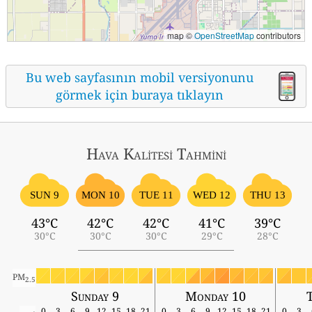
map ©
OpenStreetMap
contributors
Bu web sayfasının mobil versiyonunu
görmek için buraya tıklayın
Hava Kalitesi Tahmini
SUN 9
MON 10
TUE 11
WED 12
THU 13
43°C
42°C
42°C
41°C
39°C
30°C
30°C
30°C
29°C
28°C
PM
2.5
Sunday 9
Monday 10
T
0
3
6
9
12
15
18
21
0
3
6
9
12
15
18
21
0
3