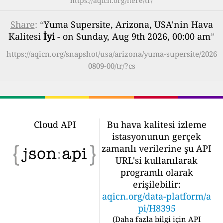
https://aqicn.org/here/tr/
Share
: “
Yuma Supersite, Arizona, USA'nin Hava
Kalitesi
İyi
- on Sunday, Aug 9th 2026, 00:00 am
”
https://aqicn.org/snapshot/usa/arizona/yuma-supersite/2026
0809-00/tr/?cs
Cloud API
Bu hava kalitesi izleme
istasyonunun gerçek
zamanlı verilerine şu API
URL'si kullanılarak
programlı olarak
erişilebilir:
aqicn.org/data-platform/a
pi/H8395
(
Daha fazla bilgi için API