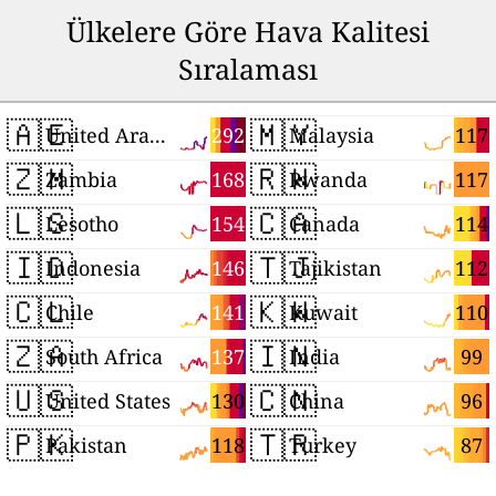
Ülkelere Göre Hava Kalitesi
Sıralaması
🇦🇪
🇲🇾
292
117
United Arab Emirates
Malaysia
🇿🇲
🇷🇼
168
117
Zambia
Rwanda
🇱🇸
🇨🇦
154
114
Lesotho
Canada
🇮🇩
🇹🇯
146
112
Indonesia
Tajikistan
🇨🇱
🇰🇼
141
110
Chile
Kuwait
🇿🇦
🇮🇳
137
99
South Africa
India
🇺🇸
🇨🇳
130
96
United States
China
🇵🇰
🇹🇷
118
87
Pakistan
Turkey