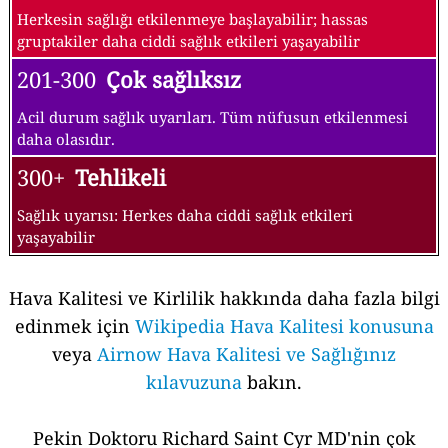
Herkesin sağlığı etkilenmeye başlayabilir; hassas
gruptakiler daha ciddi sağlık etkileri yaşayabilir
201-300
Çok sağlıksız
Acil durum sağlık uyarıları. Tüm nüfusun etkilenmesi
daha olasıdır.
300+
Tehlikeli
Sağlık uyarısı: Herkes daha ciddi sağlık etkileri
yaşayabilir
Hava Kalitesi ve Kirlilik hakkında daha fazla bilgi
edinmek için
Wikipedia Hava Kalitesi konusuna
veya
Airnow Hava Kalitesi ve Sağlığınız
kılavuzuna
bakın.
Pekin Doktoru Richard Saint Cyr MD'nin çok