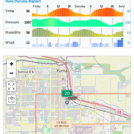
Hava Durumu Bilgileri
Temp
36
30
Pressure
1007
1003
Humidity
38
19
Wind
12
0
+
−