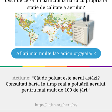
dvs.?
de ce să nu participi la hartă cu propria ta
stație de calitate a aerului?
Aflați mai multe la
> aqicn.org/gaia/ <
Acțiune: “
Cât de poluat este aerul astăzi?
Consultați harta în timp real a poluării aerului,
pentru mai mult de 100 de țări.
”
https://aqicn.org/here/ro/