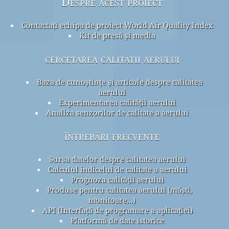
Despre acest proiect
Contactați echipa de proiect World Air Quality Index
Kit de presă și media
cercetarea calitatii aerului
Baza de cunoștințe și articole despre calitatea
aerului
Experimentarea calității aerului
Analiza senzorilor de calitate a aerului
întrebări frecvente
Sursa datelor despre calitatea aerului
Calculul indicelui de calitate a aerului
Prognoza calității aerului
Produse pentru calitatea aerului (măști,
monitoare...)
API (Interfață de programare a aplicației)
Platformă de date istorice