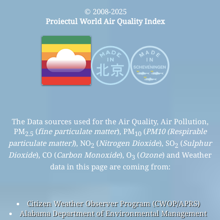
© 2008-2025
Proiectul World Air Quality Index
The Data sources used for the Air Quality, Air Pollution,
PM
(
fine particulate matter
), PM
(
PM10 (Respirable
2.5
10
particulate matter)
), NO
(
Nitrogen Dioxide
), SO
(
Sulphur
2
2
Dioxide
), CO (
Carbon Monoxide
), O
(
Ozone
) and Weather
3
data in this page are coming from:
Citizen Weather Observer Program (CWOP/APRS)
Alabama Department of Environmental Management