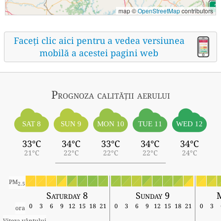
map ©
OpenStreetMap
contributors
Faceți clic aici pentru a vedea versiunea
mobilă a acestei pagini web
Prognoza calității aerului
SAT 8
SUN 9
MON 10
TUE 11
WED 12
33°C
34°C
33°C
34°C
34°C
21°C
22°C
22°C
22°C
24°C
PM
2.5
Saturday 8
Sunday 9
0
3
6
9
12
15
18
21
0
3
6
9
12
15
18
21
0
3
ora
Viteza vântului