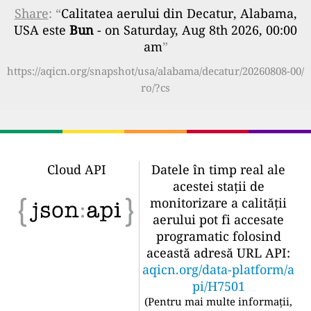
Share
: “
Calitatea aerului din Decatur, Alabama,
USA este
Bun
- on Saturday, Aug 8th 2026, 00:00
am
”
https://aqicn.org/snapshot/usa/alabama/decatur/20260808-00/
ro/?cs
Cloud API
Datele în timp real ale
acestei stații de
monitorizare a calității
aerului pot fi accesate
programatic folosind
această adresă URL API:
aqicn.org/data-platform/a
pi/H7501
(
Pentru mai multe informații,