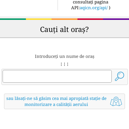
consultați pagina
API:
aqicn.org/api/
)
Cauți alt oraș?
Introduceți un nume de oraș
↓ ↓ ↓
sau lăsați-ne să găsim cea mai apropiată stație de
monitorizare a calității aerului