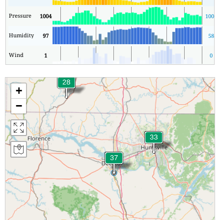
Pressure
1004
1003
Humidity
97
58
Wind
1
0
+
−