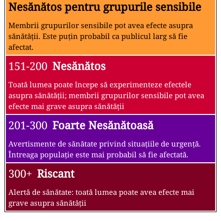
Nesănătos pentru grupurile sensibile
Membrii grupurilor sensibile pot avea efecte asupra
sănătății. Este puțin probabil ca publicul larg să fie
afectat.
151-200
Nesănătos
Toată lumea poate începe să experimenteze efectele
asupra sănătății; membrii grupurilor sensibile pot avea
efecte mai grave asupra sănătății
201-300
Foarte Nesănătoasă
Avertismente de sănătate privind situațiile de urgență.
Întreaga populație este mai probabil să fie afectată.
300+
Riscant
Alertă de sănătate: toată lumea poate avea efecte mai
grave asupra sănătății