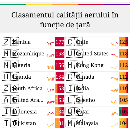
Clasamentul calității aerului în
funcție de țară
🇿🇲
🇨🇱
177
125
Zambia
Chile
🇲🇿
🇺🇸
158
118
Mozambique
United States
🇳🇬
🇭🇰
156
112
Nigeria
Hong Kong
🇺🇬
🇨🇦
154
112
Uganda
Canada
🇿🇦
🇮🇳
153
110
South Africa
India
🇦🇪
🇱🇸
153
105
United Arab Emirates
Lesotho
🇮🇩
🇶🇦
134
105
Indonesia
Qatar
🇹🇯
🇲🇾
131
104
Tajikistan
Malaysia