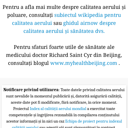
Pentru a afla mai multe despre calitatea aerului și
poluare, consultați
subiectul wikipedia pentru
calitatea aerului
sau
ghidul airnow despre
calitatea aerului și sănătatea dvs.
Pentru sfaturi foarte utile de sănătate ale
medicului doctor Richard Saint Cyr din Beijing,
consultați blogul
www.myhealthbeijing.com
.
Notificare privind utilizarea
: Toate datele privind calitatea aerului
sunt nevalide la momentul publicării și, datorită asigurării calității,
aceste date pot fi modificate, fără notificare, în orice moment.
Proiectul
Index al calității aerului mondial
a exercitat toate
competențele și îngrijirea rezonabilă în compilarea conținutului
acestor informații și în nici un caz
Echipa de proiect pentru indexul
calității aerului
sau agenții săi sunt răspunzători în contract,