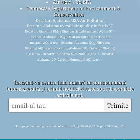
Air Now - US EPA
Tennessee Department of Environment &
Conservation
Decatur, Alabama, USA Air Pollution
Decatur, Alabama overall air quality index is 37
Decatur, Alabama PM
(fine particulate matter) AQI is 37 -
2.5
Decatur, Alabama PM
(PM10 (Respirable particulate
10
matter)) AQI is n/a - Decatur, Alabama NO
(Nitrogen
2
Dioxide) AQI is n/a - Decatur, Alabama SO
(Sulphur Dioxide)
2
AQI is n/a - Decatur, Alabama O
(Ozone) AQI is 7 - Decatur,
3
Alabama CO (Carbon Monoxide) AQI is n/a -
Înscrieți-vă pentru lista noastră de corespondență
lunară gratuită și primiți notificări când sunt disponibile
articole noi.
Trimite
This page has been generated on Saturday, Aug 8th 2026, 14:54 pm CST from jp2n