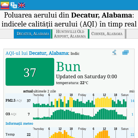
Poluarea aerului din
Decatur, Alabama
:
indicele calității aerului (AQI) în timp real
Huntsville Old
Decatur, Alabama
Corner, Alabama
Airport, Alabama
AQI-ul lui
Decatur, Alabama
:
Indicele calității aerului (AQI) în timp
Bun
37
Updated on Saturday 0:00
temperatura:
22
°C
actual
ultimele 2 zile
min
PM2.5
37
14
AQI
O3
7
1
AQI
Informații meteo
Temp
22
22