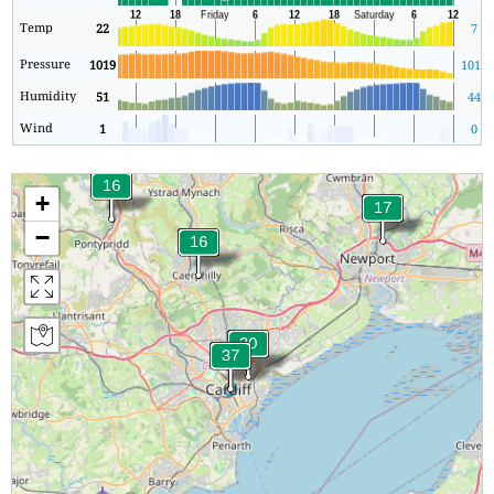
Temp
22
7
Pressure
1019
1019
Humidity
51
44
Wind
1
0
+
−