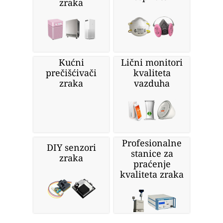
zraka
Kućni
Lični monitori
prečišćivači
kvaliteta
zraka
vazduha
Profesionalne
DIY senzori
stanice za
zraka
praćenje
kvaliteta zraka