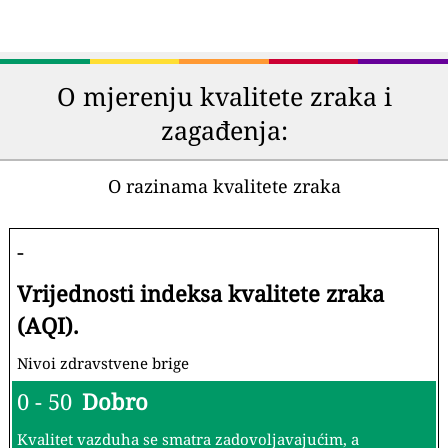
O mjerenju kvalitete zraka i
zagađenja:
O razinama kvalitete zraka
-
Vrijednosti indeksa kvalitete zraka
(AQI).
Nivoi zdravstvene brige
0 - 50
Dobro
Kvalitet vazduha se smatra zadovoljavajućim, a