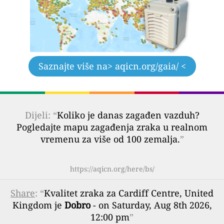
Saznajte više na
> aqicn.org/gaia/ <
Dijeli: “
Koliko je danas zagađen vazduh?
Pogledajte mapu zagađenja zraka u realnom
vremenu za više od 100 zemalja.
”
https://aqicn.org/here/bs/
Share
: “
Kvalitet zraka za Cardiff Centre, United
Kingdom je
Dobro
- on Saturday, Aug 8th 2026,
12:00 pm
”