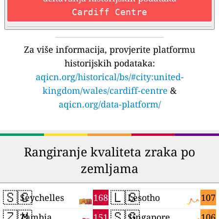
Cardiff Centre
Za više informacija, provjerite platformu
historijskih podataka:
aqicn.org/historical/bs/#city:united-
kingdom/wales/cardiff-centre
&
aqicn.org/data-platform/
Rangiranje kvaliteta zraka po
zemljama
🇸🇨
🇱🇸
168
107
Seychelles
Lesotho
🇿🇲
🇸🇬
151
106
Zambia
Singapore