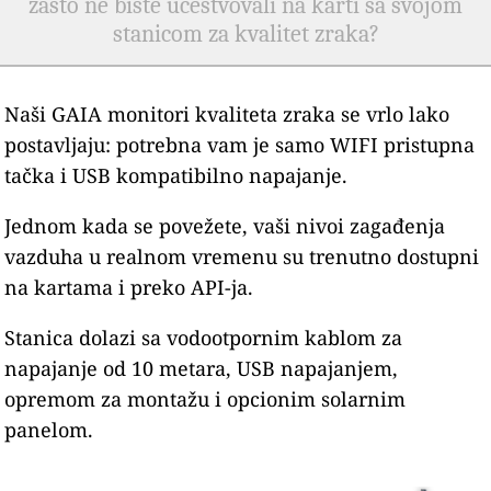
zašto ne biste učestvovali na karti sa svojom
stanicom za kvalitet zraka?
Naši GAIA monitori kvaliteta zraka se vrlo lako
postavljaju: potrebna vam je samo WIFI pristupna
tačka i USB kompatibilno napajanje.
Jednom kada se povežete, vaši nivoi zagađenja
vazduha u realnom vremenu su trenutno dostupni
na kartama i preko API-ja.
Stanica dolazi sa vodootpornim kablom za
napajanje od 10 metara, USB napajanjem,
opremom za montažu i opcionim solarnim
panelom.