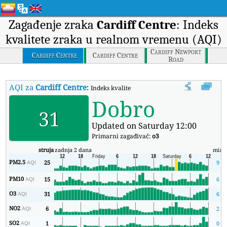
Zagađenje zraka
Cardiff Centre
: Indeks
kvalitete zraka u realnom vremenu (AQI)
Cardiff Newport
Cardiff Centre
Cardiff Centre
Road
AQI za
Cardiff Centre
:
Indeks kvaliteta zraka (AQI) kompanije Cardif
Dobro
31
Updated on Saturday 12:00
Primarni zagađivač:
o3
struja
zadnja 2 dana
min
PM2.5
25
9
AQI
PM10
15
6
AQI
O3
31
6
AQI
NO2
6
2
AQI
SO2
1
0
AQI