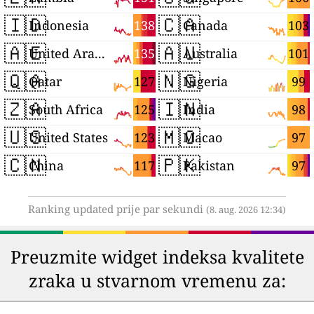
🇮🇩
🇨🇦
138
103
Indonesia
Canada
🇦🇪
🇦🇺
135
101
United Arab Emirates
Australia
🇶🇦
🇳🇬
127
99
Qatar
Nigeria
🇿🇦
🇮🇳
125
98
South Africa
India
🇺🇸
🇲🇴
123
97
United States
Macao
🇨🇳
🇵🇰
117
97
China
Pakistan
Ranking updated prije par sekundi
(8. aug. 2026 12:34)
Preuzmite widget indeksa kvalitete
zraka u stvarnom vremenu za: