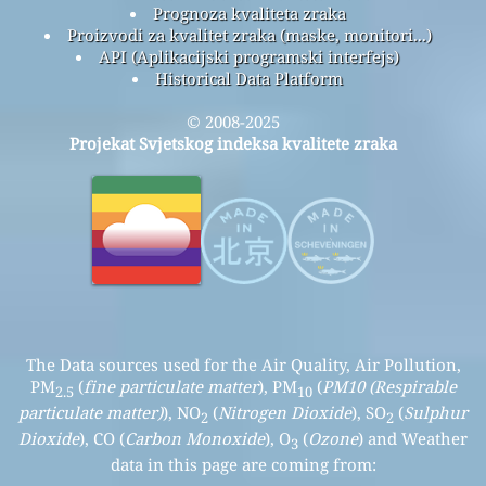
Prognoza kvaliteta zraka
Proizvodi za kvalitet zraka (maske, monitori...)
API (Aplikacijski programski interfejs)
Historical Data Platform
© 2008-2025
Projekat Svjetskog indeksa kvalitete zraka
The Data sources used for the Air Quality, Air Pollution,
PM
(
fine particulate matter
), PM
(
PM10 (Respirable
2.5
10
particulate matter)
), NO
(
Nitrogen Dioxide
), SO
(
Sulphur
2
2
Dioxide
), CO (
Carbon Monoxide
), O
(
Ozone
) and Weather
3
data in this page are coming from: