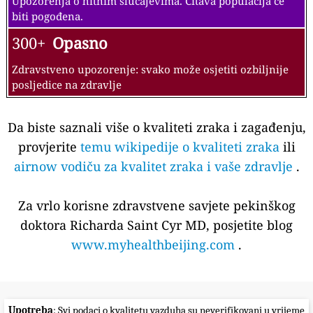
Upozorenja o hitnim slučajevima. Čitava populacija će
biti pogođena.
300+
Opasno
Zdravstveno upozorenje: svako može osjetiti ozbiljnije
posljedice na zdravlje
Da biste saznali više o kvaliteti zraka i zagađenju,
provjerite
temu wikipedije o kvaliteti zraka
ili
airnow vodiču za kvalitet zraka i vaše zdravlje
.
Za vrlo korisne zdravstvene savjete pekinškog
doktora Richarda Saint Cyr MD, posjetite blog
www.myhealthbeijing.com
.
Upotreba
: Svi podaci o kvalitetu vazduha su neverifikovani u vrijeme