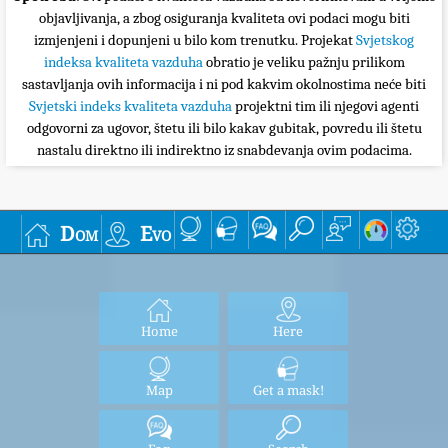
objavljivanja, a zbog osiguranja kvaliteta ovi podaci mogu biti
izmjenjeni i dopunjeni u bilo kom trenutku. Projekat
Svjetskog
indeksa kvaliteta vazduha
obratio je veliku pažnju prilikom
sastavljanja ovih informacija i ni pod kakvim okolnostima neće biti
Svjetski indeks kvaliteta vazduha
projektni tim ili njegovi agenti
odgovorni za ugovor, štetu ili bilo kakav gubitak, povredu ili štetu
nastalu direktno ili indirektno iz snabdevanja ovim podacima.
Dom
Evo
Home
Here
Map
Get a mask!