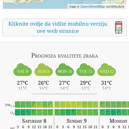
map ©
OpenStreetMap
contributors
Kliknite ovdje da vidite mobilnu verziju
ove web stranice
Prognoza kvalitete zraka
SAT 8
SUN 9
MON 10
TUE 11
WED 12
27°C
26°C
27°C
29°C
31°C
11°C
14°C
14°C
13°C
14°C
PM
2.5
O
3
Saturday 8
Sunday 9
Monday 
3
6
9
12
15
18
21
0
3
6
9
12
15
18
21
0
3
6
9
12
sat