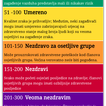
zagađenje vazduha predstavlja mali ili nikakav rizik
51 -100
Umereno
Kvalitet zraka je prihvatljiv; Međutim, neki zagađivači
mogu imati umjereno zabrinjavajući utjecaj na
zdravstveno stanje malog broja ljudi koji su veoma
osjetljivi na zagađenje zraka.
101-150
Nezdravo za osetljive grupe
Može prouzrokovati zdravstvene poteškoće kod članova
osjetljivih grupa. Većina verovatno neće biti pogođena.
151-200
Nezdravi
Svako može početi osjećati posljedice na zdravlje; članovi
osjetljivih grupa mogu imati ozbiljnije zdravstvene
posljedice
201-300
Veoma nezdravim