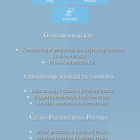
Faq
Search
Contact
O ovom projektu
Kontaktirajte projektni tim Svjetskog indeksa
kvalitete zraka
Press And Media Kit
istraživanje kvaliteta vazduha
Baza znanja i članci o kvaliteti zraka
Eksperimentiranje kvalitete zraka
Analiza senzora kvaliteta zraka
Često Postavljena Pitanja
Izvor podataka o kvaliteti zraka
Izračun indeksa kvalitete zraka