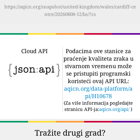
https://aqicn.org/snapshot/united-kingdom/wales/cardiff-ce
ntre/20260808-12/bs/?cs
Cloud API
Podacima ove stanice za
praćenje kvaliteta zraka u
stvarnom vremenu može
se pristupiti programski
koristeći ovaj API URL:
aqicn.org/data-platform/a
pi/H10678
(
Za više informacija pogledajte
stranicu API-ja:
aqicn.org/api/
)
Tražite drugi grad?