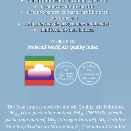
Calculul indicelui de calitate a aerului
Prognoza calității aerului
Produse pentru calitatea aerului (măști,
monitoare...)
API (Interfață de programare a aplicației)
Platformă de date istorice
© 2008-2025
Proiectul World Air Quality Index
The Data sources used for the Air Quality, Air Pollution,
PM
(
fine particulate matter
), PM
(
PM10 (Respirable
2.5
10
particulate matter)
), NO
(
Nitrogen Dioxide
), SO
(
Sulphur
2
2
Dioxide
), CO (
Carbon Monoxide
), O
(
Ozone
) and Weather
3