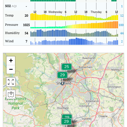
SO2
-
1
AQI
Temp
20
12
Pressure
1025
1009
Humidity
54
44
Wind
7
2
+
−