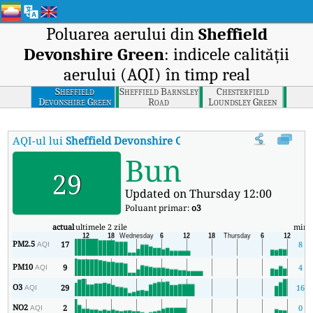
Poluarea aerului din
Sheffield
Devonshire Green
: indicele calității
aerului (AQI) în timp real
Sheffield
Sheffield Barnsley
Chesterfield
Devonshire Green
Road
Loundsley Green
AQI-ul lui
Sheffield Devonshire Green
:
Indicele calității aerului
Bun
29
Updated on Thursday 12:00
Poluant primar:
o3
actual
ultimele 2 zile
min
PM2.5
17
8
AQI
PM10
9
4
AQI
O3
29
16
AQI
NO2
2
0
AQI