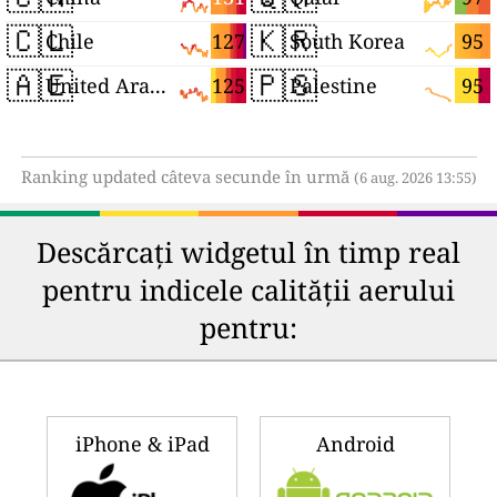
🇨🇱
🇰🇷
127
95
Chile
South Korea
🇦🇪
🇵🇸
125
95
United Arab Emirates
Palestine
Ranking updated câteva secunde în urmă
(6 aug. 2026 13:55)
Descărcați widgetul în timp real
pentru indicele calității aerului
pentru:
iPhone & iPad
Android