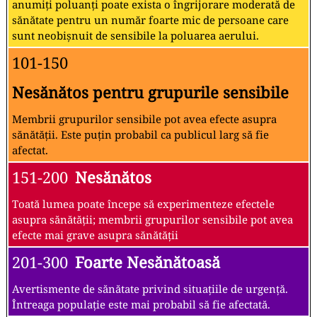
anumiți poluanți poate exista o îngrijorare moderată de
sănătate pentru un număr foarte mic de persoane care
sunt neobișnuit de sensibile la poluarea aerului.
101-150
Nesănătos pentru grupurile sensibile
Membrii grupurilor sensibile pot avea efecte asupra
sănătății. Este puțin probabil ca publicul larg să fie
afectat.
151-200
Nesănătos
Toată lumea poate începe să experimenteze efectele
asupra sănătății; membrii grupurilor sensibile pot avea
efecte mai grave asupra sănătății
201-300
Foarte Nesănătoasă
Avertismente de sănătate privind situațiile de urgență.
Întreaga populație este mai probabil să fie afectată.