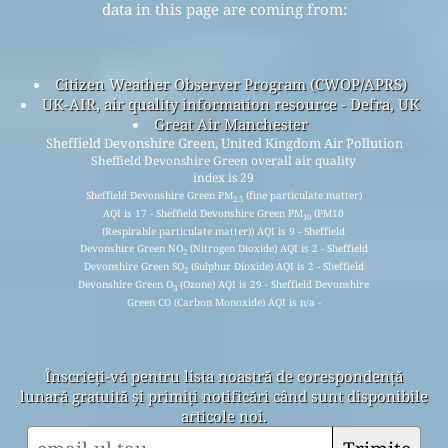
data in this page are coming from:
Citizen Weather Observer Program (CWOP/APRS)
UK-AIR, air quality information resource - Defra, UK
Great Air Manchester
Sheffield Devonshire Green, United Kingdom Air Pollution
Sheffield Devonshire Green overall air quality
index is 29
Sheffield Devonshire Green PM
(fine particulate matter)
2.5
AQI is 17 - Sheffield Devonshire Green PM
(PM10
10
(Respirable particulate matter)) AQI is 9 - Sheffield
Devonshire Green NO
(Nitrogen Dioxide) AQI is 2 - Sheffield
2
Devonshire Green SO
(Sulphur Dioxide) AQI is 2 - Sheffield
2
Devonshire Green O
(Ozone) AQI is 29 - Sheffield Devonshire
3
Green CO (Carbon Monoxide) AQI is n/a -
Înscrieți-vă pentru lista noastră de corespondență
lunară gratuită și primiți notificări când sunt disponibile
articole noi.