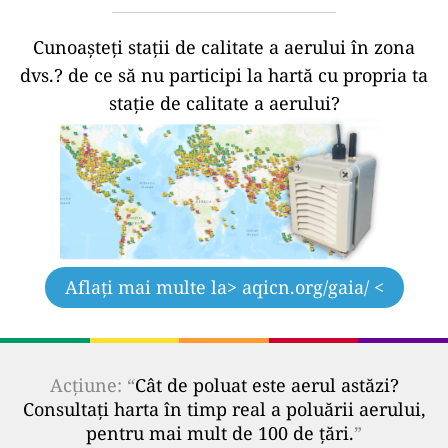
Cunoașteți stații de calitate a aerului în zona
dvs.?
de ce să nu participi la hartă cu propria ta
stație de calitate a aerului?
Aflați mai multe la
> aqicn.org/gaia/ <
Acțiune: “
Cât de poluat este aerul astăzi?
Consultați harta în timp real a poluării aerului,
pentru mai mult de 100 de țări.
”