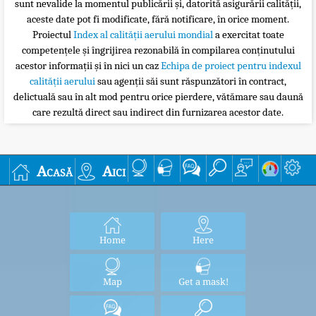
sunt nevalide la momentul publicării și, datorită asigurării calității,
aceste date pot fi modificate, fără notificare, în orice moment.
Proiectul
Index al calității aerului mondial
a exercitat toate
competențele și îngrijirea rezonabilă în compilarea conținutului
acestor informații și în nici un caz
Echipa de proiect pentru indexul
calității aerului
sau agenții săi sunt răspunzători în contract,
delictuală sau în alt mod pentru orice pierdere, vătămare sau daună
care rezultă direct sau indirect din furnizarea acestor date.
Acasă
Aici
Home
Here
Map
Get a mask!