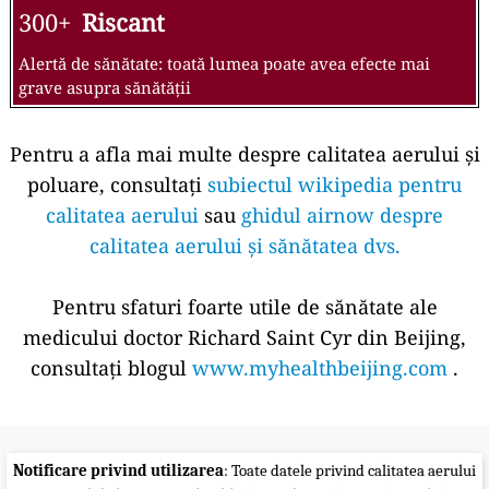
300+
Riscant
Alertă de sănătate: toată lumea poate avea efecte mai
grave asupra sănătății
Pentru a afla mai multe despre calitatea aerului și
poluare, consultați
subiectul wikipedia pentru
calitatea aerului
sau
ghidul airnow despre
calitatea aerului și sănătatea dvs.
Pentru sfaturi foarte utile de sănătate ale
medicului doctor Richard Saint Cyr din Beijing,
consultați blogul
www.myhealthbeijing.com
.
Notificare privind utilizarea
: Toate datele privind calitatea aerului