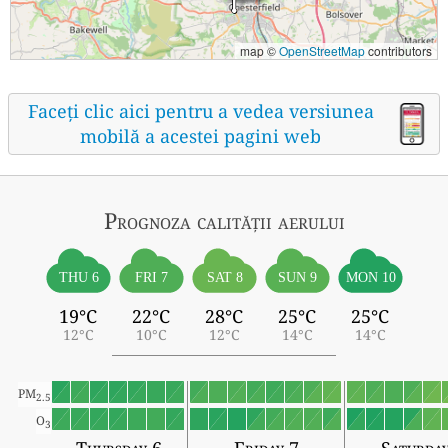
map ©
OpenStreetMap
contributors
Faceți clic aici pentru a vedea versiunea
mobilă a acestei pagini web
Prognoza calității aerului
THU 6
FRI 7
SAT 8
SUN 9
MON 10
19°C
22°C
28°C
25°C
25°C
12°C
10°C
12°C
14°C
14°C
PM
2.5
O
3
Thursday 6
Friday 7
Saturda