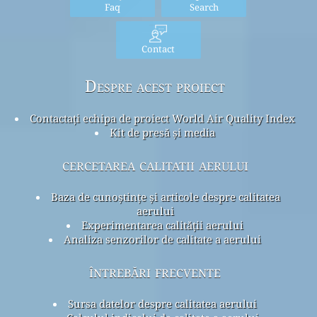
Faq
Search
Contact
Despre acest proiect
Contactați echipa de proiect World Air Quality Index
Kit de presă și media
cercetarea calitatii aerului
Baza de cunoștințe și articole despre calitatea
aerului
Experimentarea calității aerului
Analiza senzorilor de calitate a aerului
întrebări frecvente
Sursa datelor despre calitatea aerului