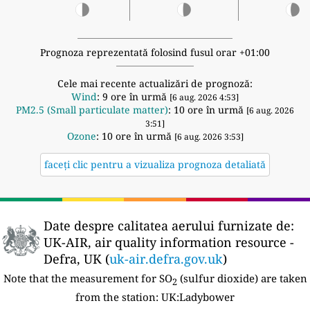
Prognoza reprezentată folosind fusul orar +01:00
Cele mai recente actualizări de prognoză:
Wind
: 9 ore în urmă
[6 aug. 2026 4:53]
PM2.5 (Small particulate matter)
: 10 ore în urmă
[6 aug. 2026
3:51]
Ozone
: 10 ore în urmă
[6 aug. 2026 3:53]
faceți clic pentru a vizualiza prognoza detaliată
Date despre calitatea aerului furnizate de:
UK-AIR, air quality information resource -
Defra, UK (
uk-air.defra.gov.uk
)
Note that the measurement for SO
(sulfur dioxide) are taken
2
from the station:
UK:Ladybower