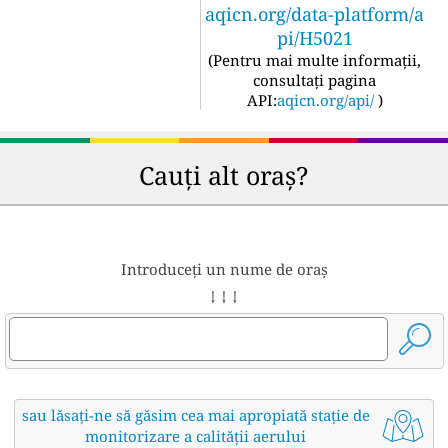
aqicn.org/data-platform/a
pi/H5021
(
Pentru mai multe informații,
consultați pagina
API:
aqicn.org/api/
)
Cauți alt oraș?
Introduceți un nume de oraș
↓ ↓ ↓
sau lăsați-ne să găsim cea mai apropiată stație de
monitorizare a calității aerului