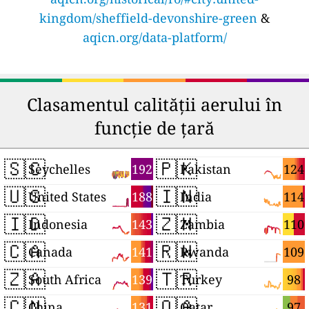
kingdom/sheffield-devonshire-green
&
aqicn.org/data-platform/
Clasamentul calității aerului în
funcție de țară
🇸🇨
🇵🇰
192
124
Seychelles
Pakistan
🇺🇸
🇮🇳
188
114
United States
India
🇮🇩
🇿🇲
143
110
Indonesia
Zambia
🇨🇦
🇷🇼
141
109
Canada
Rwanda
🇿🇦
🇹🇷
139
98
South Africa
Turkey
🇨🇳
🇶🇦
131
97
China
Qatar