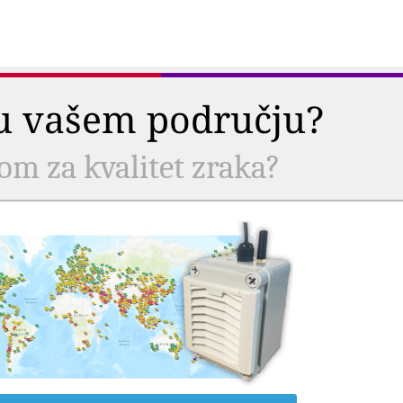
a u vašem području?
com za kvalitet zraka?