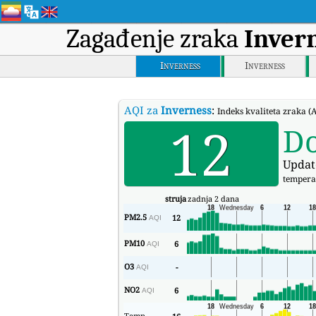
Zagađenje zraka
Inver
Inverness
Inverness
AQI za
Inverness
:
Indeks kvaliteta zraka 
12
D
Updat
tempera
struja
zadnja 2 dana
PM2.5
12
AQI
PM10
6
AQI
O3
-
AQI
NO2
6
AQI
Temp