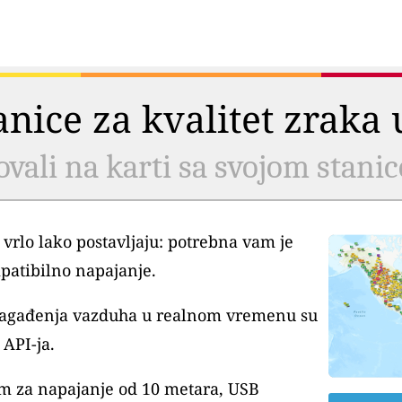
tanice za kvalitet zrak
ovali na karti sa svojom stani
 vrlo lako postavljaju: potrebna vam je
patibilno napajanje.
 zagađenja vazduha u realnom vremenu su
API-ja.
m za napajanje od 10 metara, USB