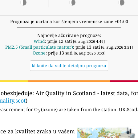
Prognoza je ucrtana korištenjem vremenske zone +01:00
Najnovije ažurirane prognoze:
Wind
: prije 12 sati
[6. aug. 2026 4:49]
PM2.5 (Small particulate matter)
: prije 13 sati
[6. aug. 2026 3:51]
Ozone
: prije 13 sati
[6. aug. 2026 3:53]
kliknite da vidite detaljnu prognozu
 obezbjeđuje:
Air Quality in Scotland - latest data, fo
uality.scot
)
easurement for O
(ozone) are taken from the station:
UK:Scotl
3
ice za kvalitet zraka u vašem