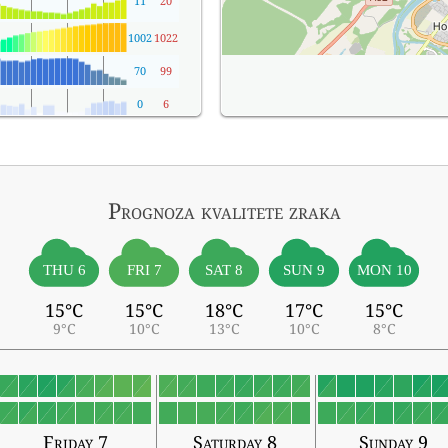
11
20
1002
1022
70
99
0
6
Prognoza kvalitete zraka
THU 6
FRI 7
SAT 8
SUN 9
MON 10
15°C
15°C
18°C
17°C
15°C
9°C
10°C
13°C
10°C
8°C
Friday 7
Saturday 8
Sunday 9