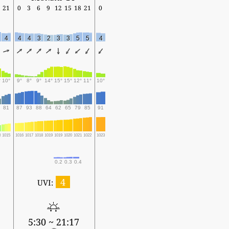
21
0
3
6
9
12
15
18
21
0
4
4
4
3
2
3
3
5
5
4
°
10°
9°
8°
9°
14°
15°
15°
12°
11°
10°
81
87
93
88
64
62
65
79
85
91
3
1015
1016
1017
1018
1019
1019
1020
1021
1022
1023
0.2
0.3
0.4
4
UVI:
5:30 ~ 21:17