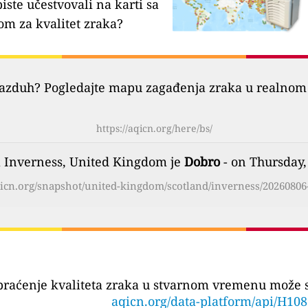
biste učestvovali na karti sa
om za kvalitet zraka?
vazduh? Pogledajte mapu zagađenja zraka u realnom 
https://aqicn.org/here/bs/
a Inverness, United Kingdom je
Dobro
- on Thursday,
aqicn.org/snapshot/united-kingdom/scotland/inverness/20260806-
praćenje kvaliteta zraka u stvarnom vremenu može se
aqicn.org/data-platform/api/H10