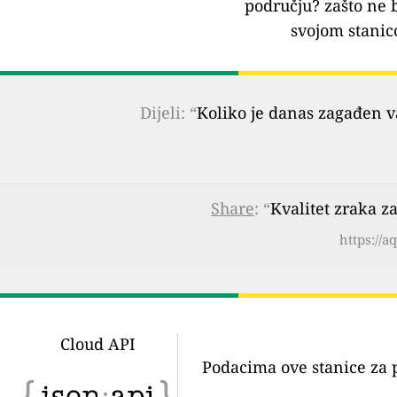
području?
zašto ne 
svojom stanic
Dijeli: “
Koliko je danas zagađen 
Share
: “
Kvalitet zraka z
https://
Cloud API
Podacima ove stanice za 