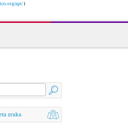
icn.org/api/
)
eta zraka