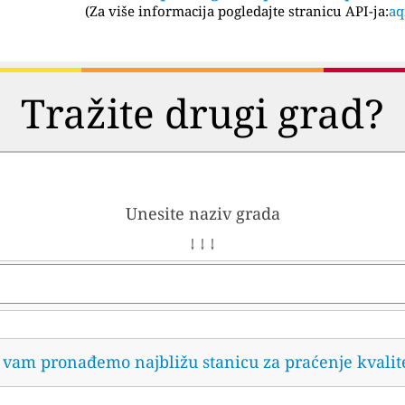
(
Za više informacija pogledajte stranicu API-ja:
aq
Tražite drugi grad?
Unesite naziv grada
↓ ↓ ↓
da vam pronađemo najbližu stanicu za praćenje kvalit