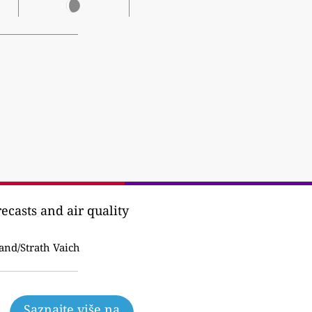
recasts and air quality
and/Strath Vaich
Saznajte više na