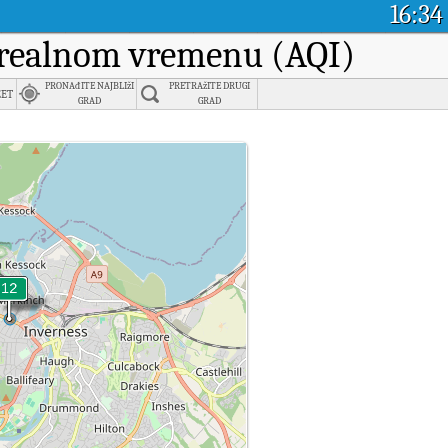
16:34
u realnom vremenu (AQI)
PRONAđITE NAJBLIžI
PRETRAžITE DRUGI
et
GRAD
GRAD