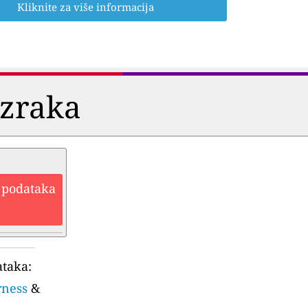
Kliknite za više informacija
i zraka
h podataka
ataka:
rness
&