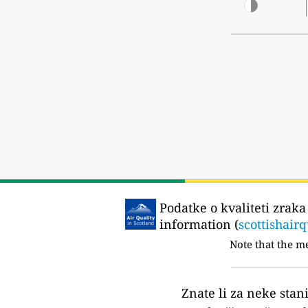
Podatke o kvaliteti zraka
information (
scottishairq
Note that the m
Znate li za neke stan