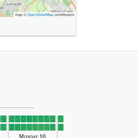
map ©
OpenStreetMap
contributors
Monday 10