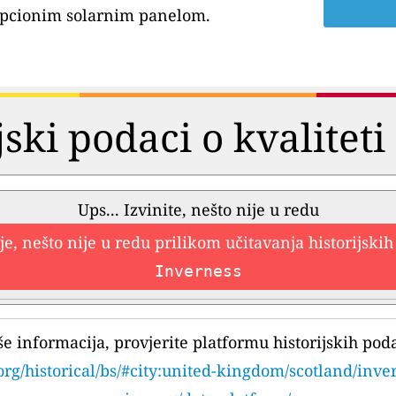
pcionim solarnim panelom.
jski podaci o kvalitet
Ups... Izvinite, nešto nije u redu
e, nešto nije u redu prilikom učitavanja historijski
Inverness
še informacija, provjerite platformu historijskih pod
org/historical/bs/#city:united-kingdom/scotland/inve