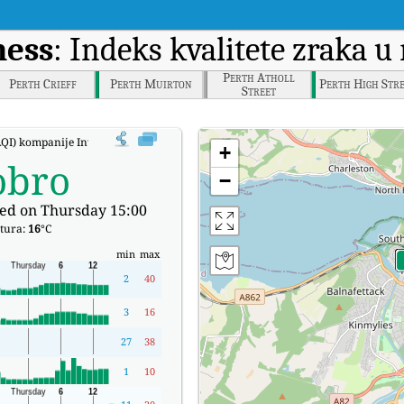
ness
: Indeks kvalitete zraka 
Perth Atholl
Perth Crieff
Perth Muirton
Perth High Stre
Street
(AQI) kompanije Inverness u stvarnom vremenu.
+
obro
−
ed on Thursday 15:00
tura:
16
°C
min
max
2
40
3
16
27
38
1
10