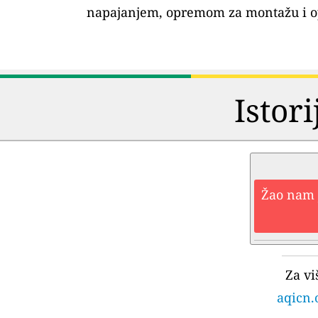
napajanjem, opremom za montažu i o
Istori
Žao nam j
Za vi
aqicn.