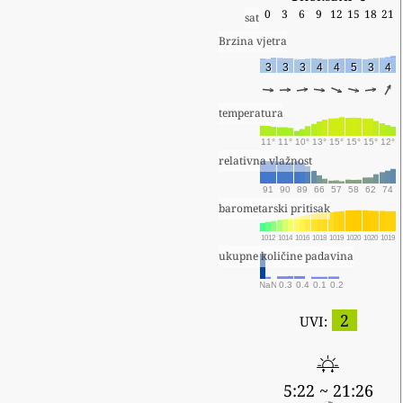
0
3
6
9
12
15
18
21
sat
Brzina vjetra
3
3
3
4
4
5
3
4
temperatura
11°
11°
10°
13°
15°
15°
15°
12°
relativna vlažnost
91
90
89
66
57
58
62
74
barometarski pritisak
1012
1014
1016
1018
1019
1020
1020
1019
ukupne količine padavina
NaN
0.3
0.4
0.1
0.2
2
UVI:
5:22 ~ 21:26