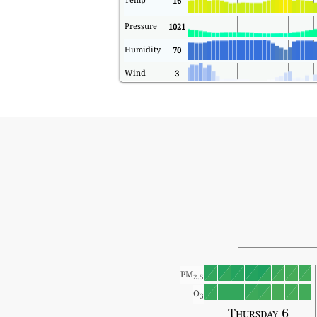
16
Pressure
1021
Humidity
70
Wind
3
PM
2.5
O
3
Thursday 6