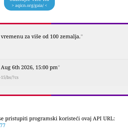
> aqicn.org/gaia/ <
vremenu za više od 100 zemalja.
”
 Aug 6th 2026, 15:00 pm
”
15/bs/?cs
 pristupiti programski koristeći ovaj API URL:
877