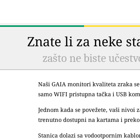
Znate li za neke s
zašto ne biste učestv
Naši GAIA monitori kvaliteta zraka se
samo WIFI pristupna tačka i USB kom
Jednom kada se povežete, vaši nivoi
trenutno dostupni na kartama i preko 
Stanica dolazi sa vodootpornim kablo