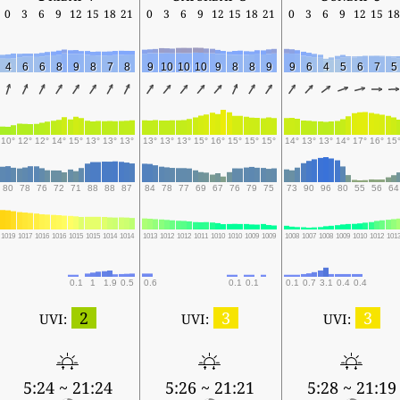
0
3
6
9
12
15
18
21
0
3
6
9
12
15
18
21
0
3
6
9
12
15
18
4
6
6
8
9
8
7
8
9
10
10
10
9
8
8
9
9
6
4
5
6
7
5
10°
12°
12°
14°
15°
13°
13°
13°
13°
13°
13°
15°
16°
15°
15°
15°
14°
13°
13°
14°
17°
16°
15
80
78
76
72
71
88
88
87
84
78
77
69
67
76
79
75
73
90
96
80
55
56
64
1019
1017
1016
1016
1015
1015
1014
1014
1013
1012
1012
1011
1010
1010
1009
1009
1008
1007
1008
1009
1010
1012
101
0.1
1
1.9
0.5
0.6
0.1
0.1
0.1
0.7
3.1
0.4
0.4
2
3
3
UVI:
UVI:
UVI:
5:24 ~ 21:24
5:26 ~ 21:21
5:28 ~ 21:19