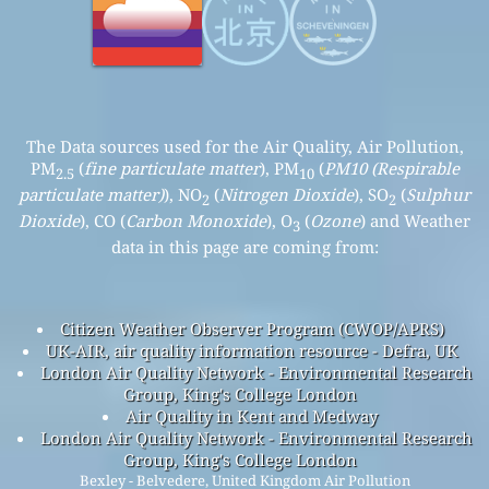
The Data sources used for the Air Quality, Air Pollution,
PM
(
fine particulate matter
), PM
(
PM10 (Respirable
2.5
10
particulate matter)
), NO
(
Nitrogen Dioxide
), SO
(
Sulphur
2
2
Dioxide
), CO (
Carbon Monoxide
), O
(
Ozone
) and Weather
3
data in this page are coming from:
Citizen Weather Observer Program (CWOP/APRS)
UK-AIR, air quality information resource - Defra, UK
London Air Quality Network - Environmental Research
Group, King's College London
Air Quality in Kent and Medway
London Air Quality Network - Environmental Research
Group, King's College London
Bexley - Belvedere, United Kingdom Air Pollution