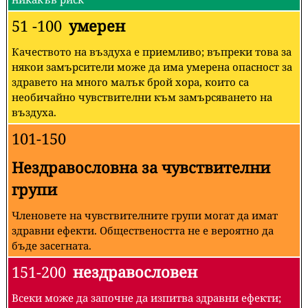
51 -100
умерен
Качеството на въздуха е приемливо; въпреки това за
някои замърсители може да има умерена опасност за
здравето на много малък брой хора, които са
необичайно чувствителни към замърсяването на
въздуха.
101-150
Нездравословна за чувствителни
групи
Членовете на чувствителните групи могат да имат
здравни ефекти. Обществеността не е вероятно да
бъде засегната.
151-200
нездравословен
Всеки може да започне да изпитва здравни ефекти;