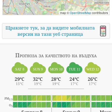
map ©
OpenStreetMap
contributors
Щракнете тук, за да видите мобилната
версия на тази уеб страница
Прогноза за качеството на въздуха
SAT 8
SUN 9
MON 10
TUE 11
WED 12
29°C
32°C
28°C
24°C
26°C
15°C
19°C
19°C
17°C
17°C
PM
2.5
O
3
Saturday 8
Sunday 9
Monda