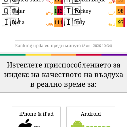
🇶🇦
🇹🇷
112
98
Qatar
Turkey
🇮🇳
🇮🇹
111
97
India
Italy
Ranking updated преди минута
(8 авг 2026 10:34)
Изтеглете приспособлението за
индекс на качеството на въздуха
в реално време за:
iPhone & iPad
Android