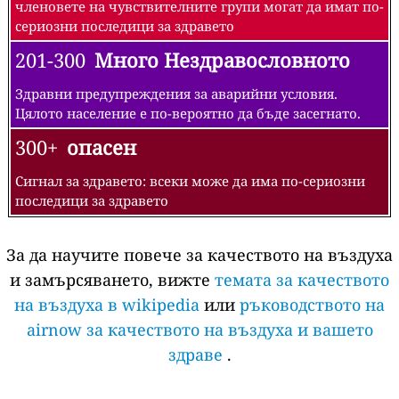
членовете на чувствителните групи могат да имат по-
сериозни последици за здравето
201-300
Много Нездравословното
Здравни предупреждения за аварийни условия.
Цялото население е по-вероятно да бъде засегнато.
300+
опасен
Сигнал за здравето: всеки може да има по-сериозни
последици за здравето
За да научите повече за качеството на въздуха
и замърсяването, вижте
темата за качеството
на въздуха в wikipedia
или
ръководството на
airnow за качеството на въздуха и вашето
здраве
.