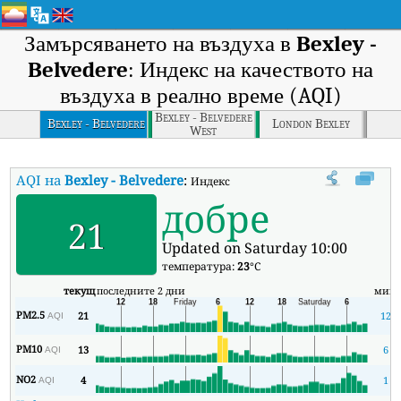
Замърсяването на въздуха в
Bexley -
Belvedere
: Индекс на качеството на
въздуха в реално време (AQI)
Bexley - Belvedere
Bexley - Belvedere
London Bexley
West
AQI на
Bexley - Belvedere
:
Индекс на качеството на въздуха в реал
добре
21
Updated on Saturday 10:00
температура:
23
°C
текущ
последните 2 дни
мин
PM2.5
21
12
AQI
PM10
13
6
AQI
NO2
4
1
AQI