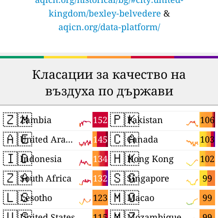
kingdom/bexley-belvedere
&
aqicn.org/data-platform/
Класации за качество на
въздуха по държави
🇿🇲
🇵🇰
152
106
Zambia
Pakistan
🇦🇪
🇨🇦
145
103
United Arab Emirates
Canada
🇮🇩
🇭🇰
134
102
Indonesia
Hong Kong
🇿🇦
🇸🇬
132
99
South Africa
Singapore
🇱🇸
🇲🇴
123
99
Lesotho
Macao
🇺🇸
🇲🇿
115
99
United States
Mozambique