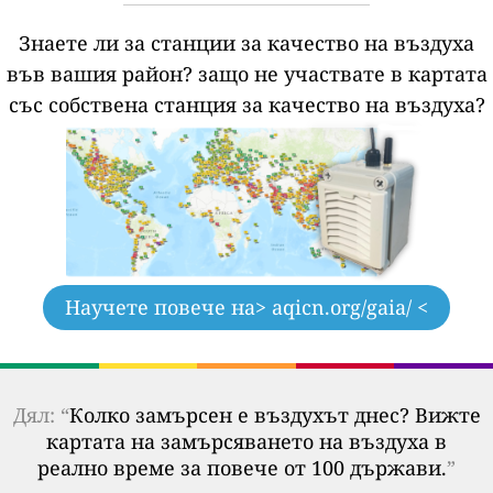
Знаете ли за станции за качество на въздуха
във вашия район?
защо не участвате в картата
със собствена станция за качество на въздуха?
Научете повече на
> aqicn.org/gaia/ <
Дял: “
Колко замърсен е въздухът днес? Вижте
картата на замърсяването на въздуха в
реално време за повече от 100 държави.
”