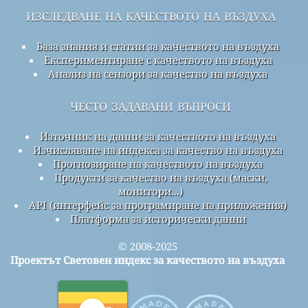
изследване на качеството на въздуха
База знания и статии за качеството на въздуха
Експериментиране с качеството на въздуха
Анализ на сензори за качество на въздуха
често задавани въпроси
Източник на данни за качеството на въздуха
Изчисляване на индекса за качество на въздуха
Прогнозиране на качеството на въздуха
Продукти за качество на въздуха (маски,
монитори...)
API (интерфейс за програмиране на приложения)
Платформа за исторически данни
© 2008-2025
Проектът Световен индекс за качеството на въздуха