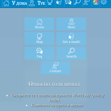
У дома
Тук
Home
Here
Map
Get a mask!
Faq
Search
Contact
Относно този проект
Свържете се с екипа на проекта World Air Quality
Index
Комплект за преса и медии