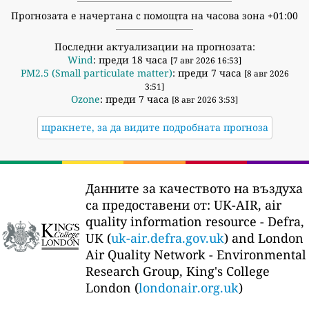
Прогнозата е начертана с помощта на часова зона +01:00
Последни актуализации на прогнозата:
Wind
: преди 18 часа
[7 авг 2026 16:53]
PM2.5 (Small particulate matter)
: преди 7 часа
[8 авг 2026
3:51]
Ozone
: преди 7 часа
[8 авг 2026 3:53]
щракнете, за да видите подробната прогноза
Данните за качеството на въздуха
са предоставени от:
UK-AIR, air
quality information resource - Defra,
UK (
uk-air.defra.gov.uk
) and London
Air Quality Network - Environmental
Research Group, King's College
London (
londonair.org.uk
)