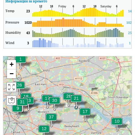
Информация за времето
Temp
23
14
Pressure
1020
1020
Humidity
43
25
Wind
3
1
+
−