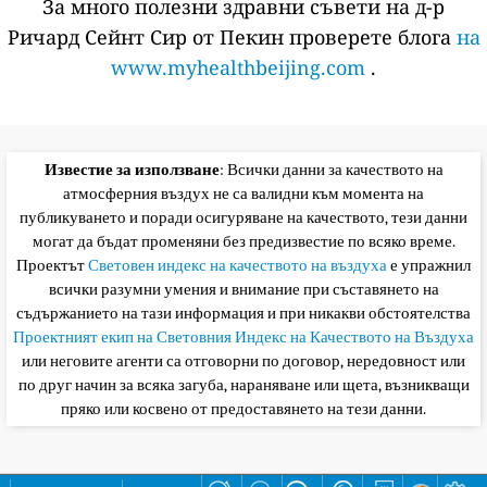
За много полезни здравни съвети на д-р
Ричард Сейнт Сир от Пекин проверете блога
на
www.myhealthbeijing.com
.
Известие за използване
: Всички данни за качеството на
атмосферния въздух не са валидни към момента на
публикуването и поради осигуряване на качеството, тези данни
могат да бъдат променяни без предизвестие по всяко време.
Проектът
Световен индекс на качеството на въздуха
е упражнил
всички разумни умения и внимание при съставянето на
съдържанието на тази информация и при никакви обстоятелства
Проектният екип на Световния Индекс на Качеството на Въздуха
или неговите агенти са отговорни по договор, нередовност или
по друг начин за всяка загуба, нараняване или щета, възникващи
пряко или косвено от предоставянето на тези данни.