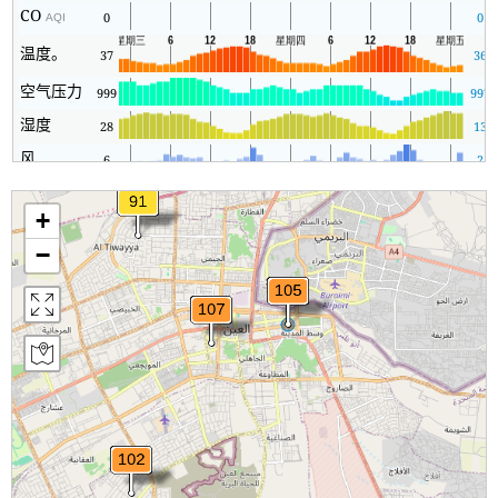
CO
0
0
AQI
温度。
37
36
空气压力
999
997
湿度
28
13
风
6
2
+
−