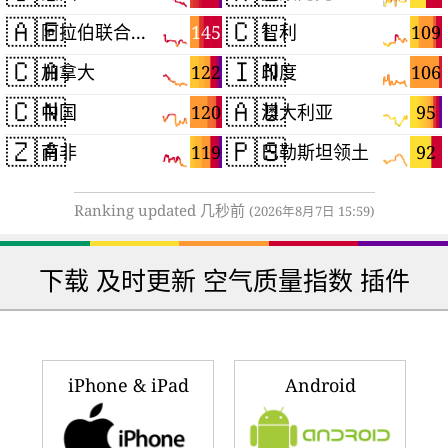
🇦🇪
🇨🇱
145
109
阿拉伯联合酋长国
智利
🇨🇦
🇮🇳
122
106
加拿大
印度
🇨🇳
🇦🇺
120
95
中国
澳大利亚
🇿🇦
🇵🇸
119
92
南非
巴勒斯坦领土
Ranking updated 几秒前
(2026年8月7日 15:59)
下载 及时更新 空气质量指数 插件
iPhone & iPad
Android