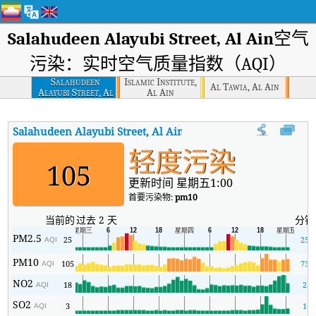
Salahudeen Alayubi Street, Al Ain
空气
污染：实时空气质量指数（AQI）
Salahudeen
Islamic Institute,
Al Tawia, Al Ain
Alayubi Street, Al
Al Ain
Ain
Salahudeen Alayubi Street, Al Ain
AQI
:
Salahudeen Alayubi 
轻度污染
105
更新时间 星期五1:00
首要污染物:
pm10
当前的
过去 2 天
分钟
PM2.5
25
25
AQI
PM10
105
73
AQI
NO2
18
2
AQI
SO2
3
1
AQI