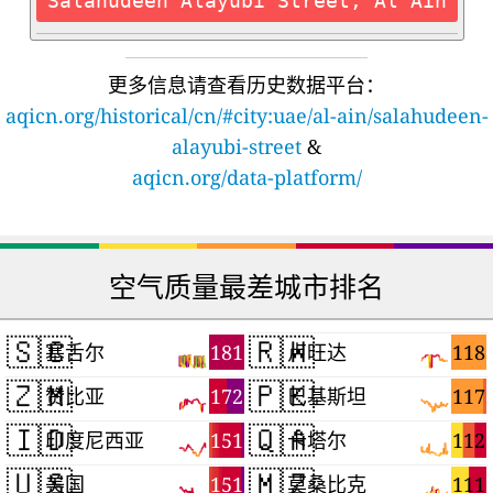
Salahudeen Alayubi Street, Al Ain
更多信息请查看历史数据平台：
aqicn.org/historical/cn/#city:uae/al-ain/salahudeen-
alayubi-street
&
aqicn.org/data-platform/
空气质量最差城市排名
🇸🇨
🇷🇼
181
118
塞舌尔
卢旺达
🇿🇲
🇵🇰
172
117
赞比亚
巴基斯坦
🇮🇩
🇶🇦
151
112
印度尼西亚
卡塔尔
🇺🇸
🇲🇿
151
111
美国
莫桑比克