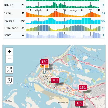
SO2
2
2
AQI
Temp.
36
33
Pressão
996
994
Humidade
63
11
Vento
4
1
+
−