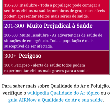
150-200: Insalubre - Toda a população pode começar a
sentir os efeitos na saúde; membros de grupos sensíveis
podem apresentar efeitos mais sérios de saúde.
201-300
Muito Prejudical à Saúde
200-300: Muito Insalubre - As advertências de saúde de
situações de emergência. Toda a população é mais
susceptível de ser afectada.
300+
Perigoso
300+: Perigoso - alerta de saúde: todos podem
experimentar efeitos mais graves para a saúde
Para saber mais sobre Qualidade do Ar e Poluição,
verifique o
wikipedia Qualidade do Ar tópico
ou o
guia AIRNow a Qualidade do Ar e sua saúde
.