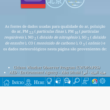
As fontes de dados usadas para qualidade do ar, poluição
do ar, PM
(
partículas finas
), PM
(
partículas
2,5
10
respiráveis
), NO
(
dióxido de nitrogênio
), SO
(
dióxido
2
2
de enxofre
), CO (
monóxido de carbono
), O
(
ozônio
) e
3
os dados meteorológicos nesta página são provenientes de:
Citizen Weather Observer Program (CWOP/APRS)
AED - Environment Agency – Abu Dhabi ( هيئة البيئة - أبو
ظبي)
Início
Here
Poluição do ar em Khadija Primary School, Abu Dhabi City, Emirados Árabes Unidos
Beijing overall air quality index is 149
Beijing PM
(fine particulate matter) AQI is 149 - Beijing
2.5
PM
(respirable particulate matter) AQI is 99 - Beijing NO
10
2
(nitrogen dioxide) AQI is 9 - Beijing SO
(sulfur dioxide) AQI is
2
2 - Beijing O
(ozone) AQI is 30 - Beijing CO (carbon monoxide)
3
AQI is n/a -