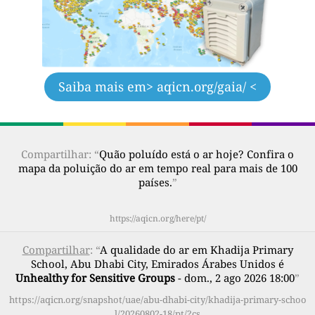
Saiba mais em
> aqicn.org/gaia/ <
Compartilhar: “
Quão poluído está o ar hoje? Confira o
mapa da poluição do ar em tempo real para mais de 100
países.
”
https://aqicn.org/here/pt/
Compartilhar
: “
A qualidade do ar em Khadija Primary
School, Abu Dhabi City, Emirados Árabes Unidos é
Unhealthy for Sensitive Groups
- dom., 2 ago 2026 18:00
”
https://aqicn.org/snapshot/uae/abu-dhabi-city/khadija-primary-schoo
l/20260802-18/pt/?cs