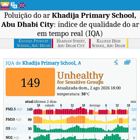
Poluição do ar
Khadija Primary School,
Abu Dhabi City
: índice de qualidade do ar
em tempo real (IQA)
Khadija Primary
Hamdan Street,
Kalifah High
School, Abu Dhabi
Abu Dhabi City
School, Abu Dhabi
City
City
IQA de
Khadija Primary School, Abu Dhabi City
:
Índice de Qual
Unhealthy
149
for Sensitive Groups
Atualizada dom., 2 ago 2026 18:00
temperatura:
36
°C
atual
últimos 2 dias
min
m
PM2.5
149
124
AQI
PM10
99
80
AQI
O3
30
10
AQI
NO2
9
6
AQI