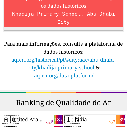
os dados históricos
Khadija Primary School, Abu Dhabi
City
Para mais informações, consulte a plataforma de
dados históricos:
aqicn.org/historical/pt/#city:uae/abu-dhabi-
city/khadija-primary-school
&
aqicn.org/data-platform/
Ranking de Qualidade do Ar
🇦🇪
🇮🇳
187
139
United Arab Emirates
India