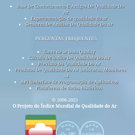
Base De Conhecimento E Artigos De Qualidade Do
Ar
Experimentação de qualidade do ar
Sensores De Análise Da Qualidade Do Ar
perguntas frequentes
fonte de ar Data Quality
Cálculo De índice De Qualidade Do Ar
Previsão Da Qualidade Do Ar
Produtos De Qualidade Do Ar (máscaras, Monitores
...)
API (Interface de Programação de Aplicativo)
Plataforma de dados históricos
© 2008-2025
O Projeto do Índice Mundial de Qualidade do Ar