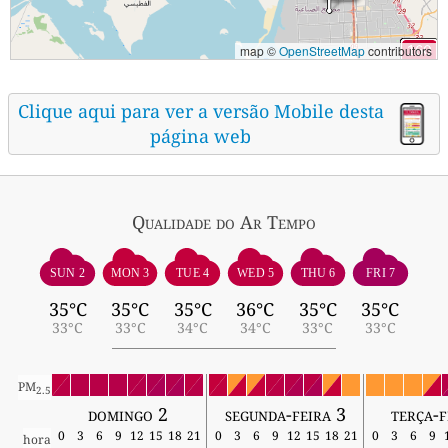
map ©
OpenStreetMap
contributors
Clique aqui para ver a versão Mobile desta
página web
Qualidade do Ar
Tempo
SUN 2
MON 3
TUE 4
WED 5
THU 6
FRI 7
35°C
35°C
35°C
36°C
35°C
35°C
33°C
33°C
34°C
34°C
33°C
33°C
PM
2.5
domingo 2
segunda-feira 3
terça-f
0
3
6
9
12
15
18
21
0
3
6
9
12
15
18
21
0
3
6
9
hora