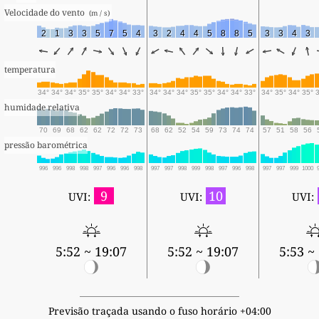
Velocidade do vento 
 (m / s) 
2
1
3
3
5
7
5
4
3
2
4
4
5
8
8
5
3
3
4
3
temperatura
34°
34°
34°
35°
35°
34°
34°
33°
34°
34°
34°
35°
35°
34°
34°
33°
34°
35°
34°
35°
humidade relativa
70
69
68
62
62
72
72
73
68
62
52
54
59
73
74
74
57
51
58
56
pressão barométrica
996
996
998
998
997
996
996
998
997
997
998
999
998
997
996
998
997
997
999
1000
9
10
UVI:
UVI:
UVI:
5:52 ~ 19:07
5:52 ~ 19:07
5:53 ~
Previsão traçada usando o fuso horário +04:00