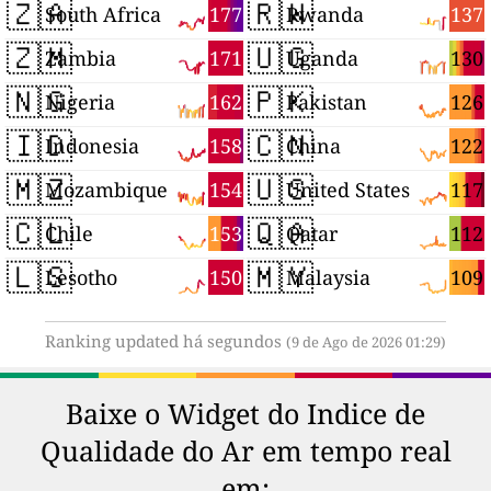
🇿🇦
🇷🇼
177
137
South Africa
Rwanda
🇿🇲
🇺🇬
171
130
Zambia
Uganda
🇳🇬
🇵🇰
162
126
Nigeria
Pakistan
🇮🇩
🇨🇳
158
122
Indonesia
China
🇲🇿
🇺🇸
154
117
Mozambique
United States
🇨🇱
🇶🇦
153
112
Chile
Qatar
🇱🇸
🇲🇾
150
109
Lesotho
Malaysia
Ranking updated há segundos
(9 de Ago de 2026 01:29)
Baixe o Widget do Indice de
Qualidade do Ar em tempo real
em: