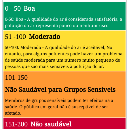
0 - 50
Boa
0-50: Boa - A qualidade do ar é considerada satisfatória, a
poluição do ar representa pouco ou nenhum risco
51 -100
Moderado
50-100: Moderado - A qualidade do ar é aceitável; No
entanto, para alguns poluentes pode haver um problema
de saúde moderada para um número muito pequeno de
pessoas que são mais sensíveis à poluição do ar.
101-150
Não Saudável para Grupos Sensíveis
Membros de grupos sensíveis podem ter efeitos na a
saúde. O público em geral não é susceptível de ser
afetado.
151-200
Não saudável