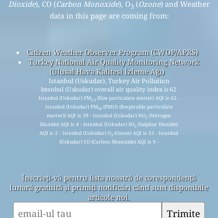
Dioxide
), CO (
Carbon Monoxide
), O
(
Ozone
) and Weather
3
data in this page are coming from:
Citizen Weather Observer Program (CWOP/APRS)
Turkey National Air Quality Monitoring Network
(Ulusal Hava Kalitesi İzleme Ağı)
Istanbul (Uskudar), Turkey Air Pollution
Istanbul (Uskudar) overall air quality index is 62
Istanbul (Uskudar) PM
(fine particulate matter) AQI is 62 -
2.5
Istanbul (Uskudar) PM
(PM10 (Respirable particulate
10
matter)) AQI is 39 - Istanbul (Uskudar) NO
(Nitrogen
2
Dioxide) AQI is 4 - Istanbul (Uskudar) SO
(Sulphur Dioxide)
2
AQI is 2 - Istanbul (Uskudar) O
(Ozone) AQI is 53 - Istanbul
3
(Uskudar) CO (Carbon Monoxide) AQI is 9 -
Înscrieți-vă pentru lista noastră de corespondență
lunară gratuită și primiți notificări când sunt disponibile
articole noi.
Trimite