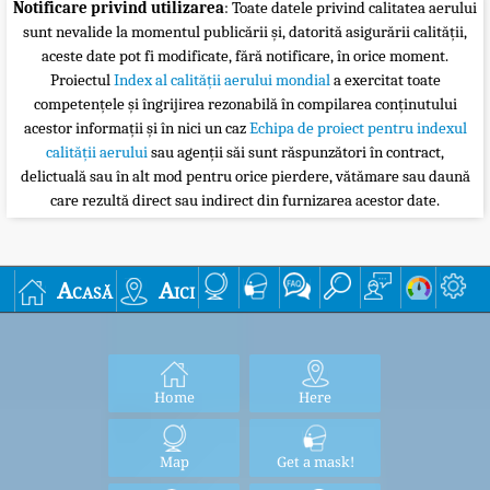
Notificare privind utilizarea
: Toate datele privind calitatea aerului
sunt nevalide la momentul publicării și, datorită asigurării calității,
aceste date pot fi modificate, fără notificare, în orice moment.
Proiectul
Index al calității aerului mondial
a exercitat toate
competențele și îngrijirea rezonabilă în compilarea conținutului
acestor informații și în nici un caz
Echipa de proiect pentru indexul
calității aerului
sau agenții săi sunt răspunzători în contract,
delictuală sau în alt mod pentru orice pierdere, vătămare sau daună
care rezultă direct sau indirect din furnizarea acestor date.
Acasă
Aici
Home
Here
Map
Get a mask!