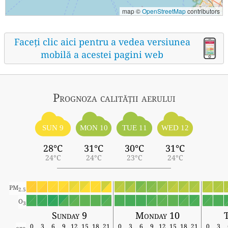
map ©
OpenStreetMap
contributors
Faceți clic aici pentru a vedea versiunea
mobilă a acestei pagini web
Prognoza calității aerului
SUN 9
MON 10
TUE 11
WED 12
28°C
31°C
30°C
31°C
24°C
24°C
23°C
24°C
PM
2.5
O
3
Sunday 9
Monday 10
T
0
3
6
9
12
15
18
21
0
3
6
9
12
15
18
21
0
3