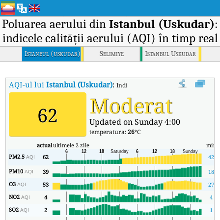
Poluarea aerului din
Istanbul (Uskudar)
:
indicele calității aerului (AQI) în timp real
Istanbul (uskudar)
Selimiye
Istanbul Uskudar
AQI-ul lui
Istanbul (Uskudar)
:
Indicele calității aerului (AQI) în tim
Moderat
62
Updated on Sunday 4:00
temperatura:
26
°C
actual
ultimele 2 zile
min
PM2.5
62
42
AQI
PM10
39
18
AQI
O3
53
27
AQI
NO2
4
4
AQI
SO2
2
1
AQI