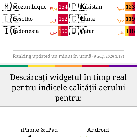
🇲🇿
🇵🇰
154
123
Mozambique
Pakistan
🇱🇸
🇨🇳
152
119
Lesotho
China
🇮🇩
🇶🇦
150
118
Indonesia
Qatar
Ranking updated un minut în urmă
(9 aug. 2026 1:13)
Descărcați widgetul în timp real
pentru indicele calității aerului
pentru:
iPhone & iPad
Android