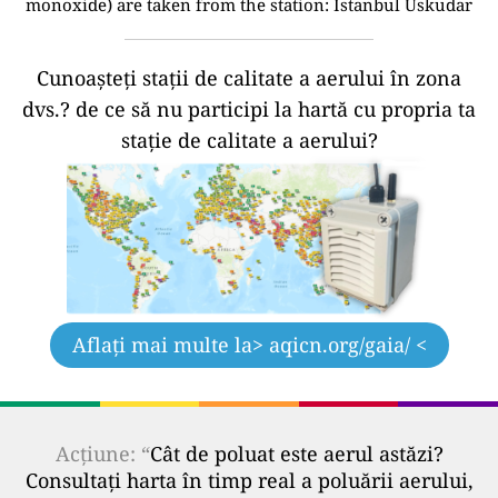
monoxide) are taken from the station: Istanbul Uskudar
Cunoașteți stații de calitate a aerului în zona
dvs.?
de ce să nu participi la hartă cu propria ta
stație de calitate a aerului?
Aflați mai multe la
> aqicn.org/gaia/ <
Acțiune: “
Cât de poluat este aerul astăzi?
Consultați harta în timp real a poluării aerului,