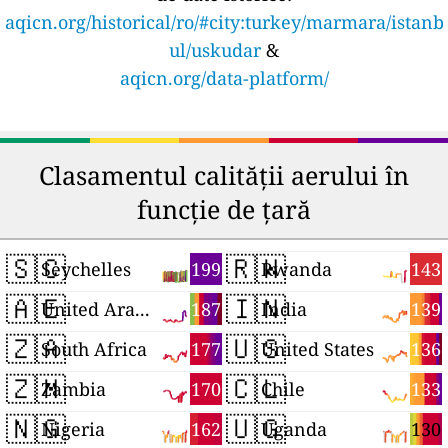
aqicn.org/historical/ro/#city:turkey/marmara/istanb
ul/uskudar
&
aqicn.org/data-platform/
Clasamentul calității aerului în
funcție de țară
🇸🇨
🇷🇼
199
143
Seychelles
Rwanda
🇦🇪
🇮🇳
187
139
United Arab Emirates
India
🇿🇦
🇺🇸
177
136
South Africa
United States
🇿🇲
🇨🇱
170
133
Zambia
Chile
🇳🇬
🇺🇬
162
130
Nigeria
Uganda