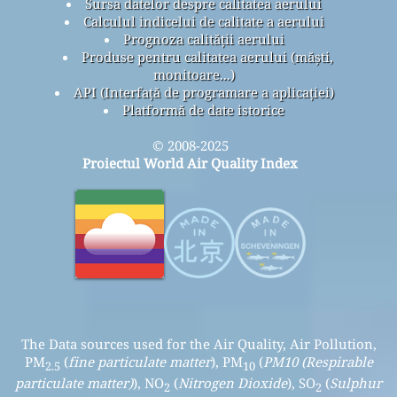
Sursa datelor despre calitatea aerului
Calculul indicelui de calitate a aerului
Prognoza calității aerului
Produse pentru calitatea aerului (măști,
monitoare...)
API (Interfață de programare a aplicației)
Platformă de date istorice
© 2008-2025
Proiectul World Air Quality Index
The Data sources used for the Air Quality, Air Pollution,
PM
(
fine particulate matter
), PM
(
PM10 (Respirable
2.5
10
particulate matter)
), NO
(
Nitrogen Dioxide
), SO
(
Sulphur
2
2