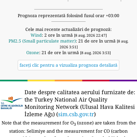
Prognoza reprezentată folosind fusul orar +03:00
Cele mai recente actualizări de prognoză:
Wind
: 2 ore în urmă
[8 aug. 2026 22:47]
PM2.5 (Small particulate matter)
: 21 de ore în urmă
[8 aug.
2026 3:51]
Ozone
: 21 de ore în urmă
[8 aug. 2026 3:53]
faceți clic pentru a vizualiza prognoza detaliată
Date despre calitatea aerului furnizate de:
the Turkey National Air Quality
Monitoring Network (Ulusal Hava Kalitesi
İzleme Ağı) (
sim.csb.gov.tr
)
Note that the measurement for O
(ozone) are taken from the
3
station:
Selimiye and the measurement for CO (carbon