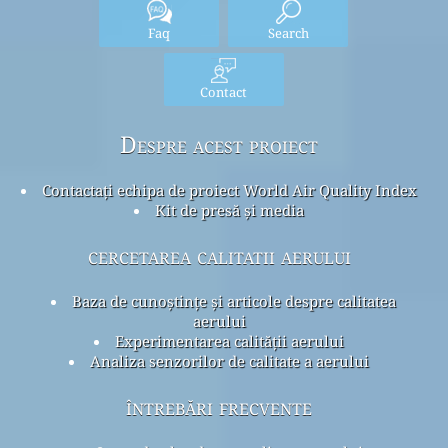
Faq
Search
Contact
Despre acest proiect
Contactați echipa de proiect World Air Quality Index
Kit de presă și media
cercetarea calitatii aerului
Baza de cunoștințe și articole despre calitatea
aerului
Experimentarea calității aerului
Analiza senzorilor de calitate a aerului
întrebări frecvente