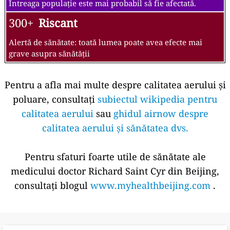
Întreaga populație este mai probabil să fie afectată.
300+
Riscant
Alertă de sănătate: toată lumea poate avea efecte mai
grave asupra sănătății
Pentru a afla mai multe despre calitatea aerului și
poluare, consultați
subiectul wikipedia pentru
calitatea aerului
sau
ghidul airnow despre
calitatea aerului și sănătatea dvs.
Pentru sfaturi foarte utile de sănătate ale
medicului doctor Richard Saint Cyr din Beijing,
consultați blogul
www.myhealthbeijing.com
.