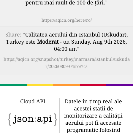
pentru mai mult de 100 de țări.
”
https://aqicn.org/here/ro/
Share
: “
Calitatea aerului din Istanbul (Uskudar),
Turkey este
Moderat
- on Sunday, Aug 9th 2026,
04:00 am
”
https://aqicn.org/snapshot/turkey/marmara/istanbul/uskuda
r/20260809-04/ro/?cs
Cloud API
Datele în timp real ale
acestei stații de
monitorizare a calității
aerului pot fi accesate
programatic folosind