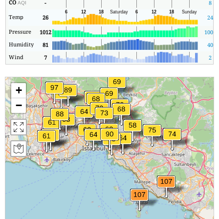
CO
-
8
AQI
Temp
26
24
Pressure
1012
1008
Humidity
81
40
Wind
7
2
+
−