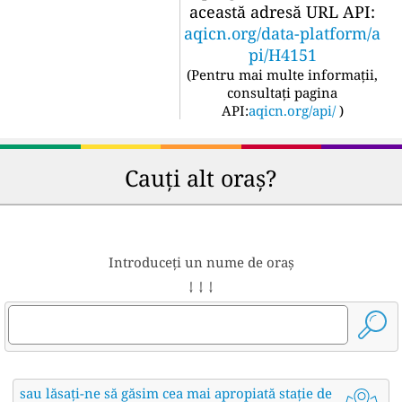
această adresă URL API:
aqicn.org/data-platform/a
pi/H4151
(
Pentru mai multe informații,
consultați pagina
API:
aqicn.org/api/
)
Cauți alt oraș?
Introduceți un nume de oraș
↓ ↓ ↓
sau lăsați-ne să găsim cea mai apropiată stație de