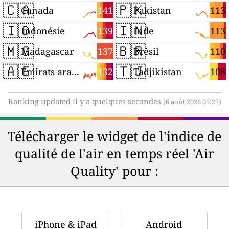
🇨🇦
🇵🇰
141
113
Canada
Pakistan
🇮🇩
🇮🇳
139
113
Indonésie
Inde
🇲🇬
🇧🇷
137
110
Madagascar
Brésil
🇦🇪
🇹🇯
132
108
Émirats arabes unis
Tadjikistan
Ranking updated il y a quelques secondes
(6 août 2026 05:27)
Télécharger le widget de l'indice de
qualité de l'air en temps réel 'Air
Quality' pour :
iPhone & iPad
Android