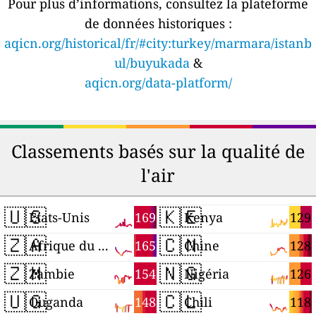
Pour plus d’informations, consultez la plateforme
de données historiques :
aqicn.org/historical/fr/#city:turkey/marmara/istanb
ul/buyukada
&
aqicn.org/data-platform/
Classements basés sur la qualité de
l'air
🇺🇸
🇰🇪
169
129
États-Unis
Kenya
🇿🇦
🇨🇳
165
128
Afrique du Sud
Chine
🇿🇲
🇳🇬
154
126
Zambie
Nigéria
🇺🇬
🇨🇱
148
118
Ouganda
Chili