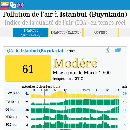
Pollution de l'air à
Istanbul (Buyukada)
Indice de la qualité de l'air (IQA) en temps réel
Istanbul
Istanbul (kartal)
Goztepe
(buyukada)
IQA de
Istanbul (Buyukada)
:
Indice de la qualité de l'air (IQA) à Is
Modéré
61
Mise à jour le Mardi 19:00
température:
31
°C
actuel
les 2 derniers jours
min
PM2.5
61
59
AQI
PM10
21
15
AQI
O3
26
11
AQI
NO2
5
2
AQI
SO2
3
3
AQI