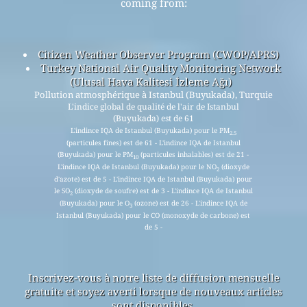
coming from:
Citizen Weather Observer Program (CWOP/APRS)
Turkey National Air Quality Monitoring Network
(Ulusal Hava Kalitesi İzleme Ağı)
Pollution atmosphérique à Istanbul (Buyukada), Turquie
L'indice global de qualité de l'air de Istanbul
(Buyukada) est de 61
L'indince IQA de Istanbul (Buyukada) pour le PM
2.5
(particules fines) est de 61 - L'indince IQA de Istanbul
(Buyukada) pour le PM
(particules inhalables) est de 21 -
10
L'indince IQA de Istanbul (Buyukada) pour le NO
(dioxyde
2
d'azote) est de 5 - L'indince IQA de Istanbul (Buyukada) pour
le SO
(dioxyde de soufre) est de 3 - L'indince IQA de Istanbul
2
(Buyukada) pour le O
(ozone) est de 26 - L'indince IQA de
3
Istanbul (Buyukada) pour le CO (monoxyde de carbone) est
de 5 -
Inscrivez-vous à notre liste de diffusion mensuelle
gratuite et soyez averti lorsque de nouveaux articles
sont disponibles.