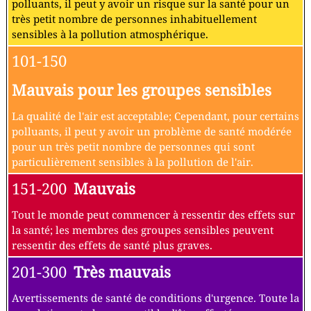
polluants, il peut y avoir un risque sur la santé pour un
très petit nombre de personnes inhabituellement
sensibles à la pollution atmosphérique.
101-150
Mauvais pour les groupes sensibles
La qualité de l'air est acceptable; Cependant, pour certains
polluants, il peut y avoir un problème de santé modérée
pour un très petit nombre de personnes qui sont
particulièrement sensibles à la pollution de l'air.
151-200
Mauvais
Tout le monde peut commencer à ressentir des effets sur
la santé; les membres des groupes sensibles peuvent
ressentir des effets de santé plus graves.
201-300
Très mauvais
Avertissements de santé de conditions d'urgence. Toute la