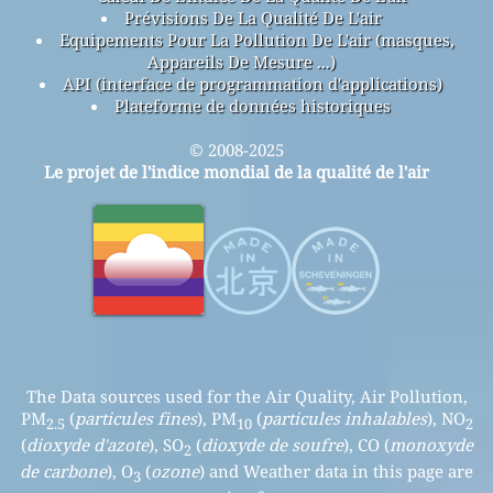
Prévisions De La Qualité De L'air
Equipements Pour La Pollution De L'air (masques,
Appareils De Mesure ...)
API (interface de programmation d'applications)
Plateforme de données historiques
© 2008-2025
Le projet de l'indice mondial de la qualité de l'air
The Data sources used for the Air Quality, Air Pollution,
PM
(
particules fines
), PM
(
particules inhalables
), NO
2.5
10
2
(
dioxyde d'azote
), SO
(
dioxyde de soufre
), CO (
monoxyde
2
de carbone
), O
(
ozone
) and Weather data in this page are
3