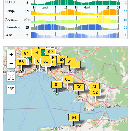
CO
5
4
AQI
Temp.
31
21
Pression
1014
1013
Humidité
39
31
Vent
7
1
+
−