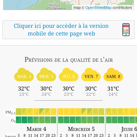
map ©
OpenStreetMap
contributors
Cliquer ici pour accéder à la version
mobile de cette page web
Prévisions
de la qualité de l'air
MAR. 4
MER. 5
JEU. 6
VEN. 7
SAM. 8
32°C
30°C
30°C
30°C
31°C
23°C
24°C
23°C
22°C
24°C
PM
2.5
O
3
Mardi 4
Mercredi 5
Jeudi 
5
8
11
14
17
20
23
2
5
8
11
14
17
20
23
2
5
8
11
14
heure