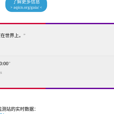
了解更多信息
> aqicn.org/gaia/ <
家在世界上。
”
0:00
”
cs
量监测站的实时数据：