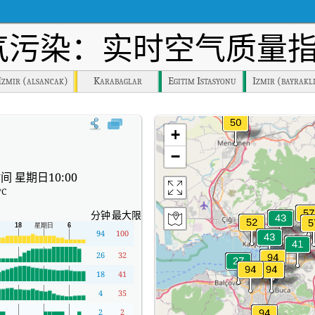
气污染：实时空气质量指
Izmir (alsancak)
Karabaglar
Egitim Istasyonu
Izmir (bayrakl
。
+
−
间 星期日10:00
°C
分钟
最大限度
94
100
26
32
18
41
4
35
2
2