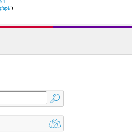
951
g/api/
)