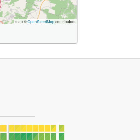
map ©
OpenStreetMap
contributors