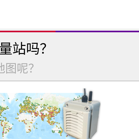
量站吗？
地图呢？