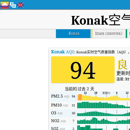
Konak
空
Konak
Izmir (sirinyer)
Konak
AQI
:
Konak实时空气质量指数（AQI）
94
良
更新时
温度:
31
当前的
过去 2 天
PM2.5
94
AQI
PM10
31
AQI
O3
30
AQI
NO2
7
AQI
SO2
2
AQI