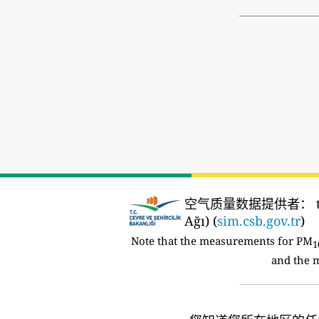
空气质量数据提供者：
t
Ağı) (
sim.csb.gov.tr
)
Note that the measurements for PM
1
and the 