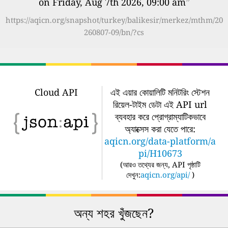
on Friday, Aug 7th 2026, 09:00 am
”
https://aqicn.org/snapshot/turkey/balikesir/merkez/mthm/20
260807-09/bn/?cs
Cloud API
এই এয়ার কোয়ালিটি মনিটরিং স্টেশন
রিয়েল-টাইম ডেটা এই API url
ব্যবহার করে প্রোগ্রাম্যাটিকভাবে
অ্যাক্সেস করা যেতে পারে:
aqicn.org/data-platform/a
pi/H10673
(
আরও তথ্যের জন্য, API পৃষ্ঠাটি
দেখুন:
aqicn.org/api/
)
অন্য শহর খুঁজছেন?