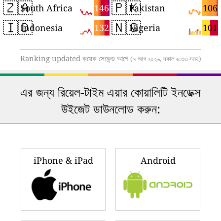
🇿🇦
🇵🇰
146
106
South Africa
Pakistan
🇮🇩
🇳🇬
132
101
Indonesia
Nigeria
Ranking updated কয়েক সেকেন্ড আগে
(৭ আগ ২০২৬, সকাল ৬:৩৩ সময়)
এর জন্য রিয়েল-টাইম এয়ার কোয়ালিটি ইনডেক্স
উইজেট ডাউনলোড করুন:
iPhone & iPad
Android