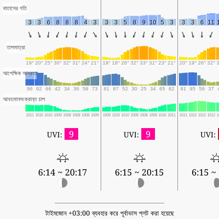
বাতাসের গতি
3
3
6
8
8
8
4
3
3
3
5
8
9
10
5
3
3
3
6
11
তাপমাত্রা
19°
20°
25°
30°
32°
31°
24°
21°
19°
18°
26°
32°
33°
31°
23°
21°
20°
19°
26°
32°
আপেক্ষিক আদ্রতা
96
92
66
42
34
36
58
73
81
87
52
30
25
34
65
82
91
95
59
37
আবহমানসংক্রান্ত চাপ
1011
1010
1010
1009
1008
1008
1008
1009
1009
1010
1010
1009
1008
1009
1010
1011
1011
1012
1012
1012
1
9
9
UVI:
UVI:
UVI:
6:14 ~ 20:17
6:15 ~ 20:15
6:15 ~
টাইমজোন +03:00 ব্যবহার করে পূর্বাভাস প্লট করা হয়েছে