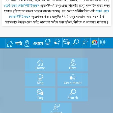
নিশ্চিতকরণের কারণে এই তথ্যটি যে কোনও সময়ে নোটিশ ছাড়াই সংশোধন করা যেতে পারে।
ওয়ার্ল্ড এয়ার কোয়ালিটি ইনডেক্স
প্রকল্পটি এই তথ্যগুলির সামগ্রীর মধ্যে কম্পাইল করার জন্য
সমস্ত যুক্তিসঙ্গত দক্ষতা ও যত্ন ব্যবহার করেছে এবং কোনও পরিস্থিতিতে এটি
ওয়ার্ল্ড এয়ার
কোয়ালিটি ইনডেক্স
প্রকল্প দল বা তার এজেন্টগুলি এই তথ্য সরবরাহ থেকে সরাসরি বা
পরোক্ষভাবে উদ্ভূত কোন ক্ষতি, আঘাত বা ক্ষতির জন্য চুক্তি, নির্যাতন বা অন্যথায় দায়বদ্ধ।
বাড়ি
এখানে
Home
Here
Map
Get a mask!
Faq
Search
Contact