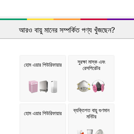
আরও বায়ু মানের সম্পর্কিত পণ্য খুঁজছেন?
সুরক্ষা মাস্ক এবং
হোম এয়ার পিউরিফায়ার
রেসপিরেটর
ব্যক্তিগত বায়ু গুণমান
হোম এয়ার পিউরিফায়ার
মনিটর