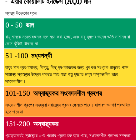
-
এয়ার কোয়ালিটি ইনডেক্স (AQI) মান
স্বাস্থ্য উদ্বেগের স্তর
0 - 50
ভাল
বায়ু মানকে সন্তোষজনক বলে মনে করা হচ্ছে, এবং বায়ু দূষণের জন্যে অতি সামান্য বা
কোন ঝুঁকিই থাকছে না
51 -100
মধ্যপন্থী
বায়ুর মান গ্রহণযোগ্য; কিন্তু, কিছু দূষণকারকের জন্য খুব কম সংখ্যক মানুষের পক্ষে
সামান্য স্বাস্থ্যের উদ্বেগ থাকতে পারে যারা বায়ু দূষণের জন্য অস্বাভাবিক ভাবে
সংবেদনশীল।
101-150
অস্বাস্থ্যকর সংবেদনশীল গ্রুপের
সংবেদনশীল গ্রুপের সদস্যরা স্বাস্থ্যের প্রভাব ফেলতে পারে। সাধারণ জনগণ প্রভাবিত
হতে পারে না।
151-200
অস্বাস্থ্যকর
প্রত্যেকেরই স্বাস্থ্যের ওপর প্রভাব পড়তে শুরু হতে পারে; সংবেদনশীল গ্রুপের সদস্যরা