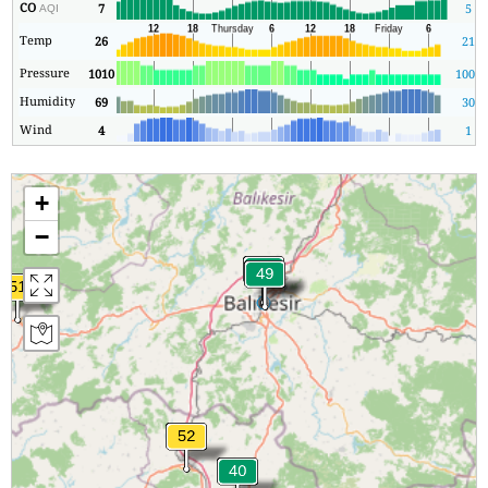
CO
7
5
AQI
Temp
26
21
Pressure
1010
1009
Humidity
69
30
Wind
4
1
+
−