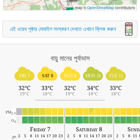
map ©
OpenStreetMap
contributors
এই ওয়েব পৃষ্ঠার মোবাইল সংস্করণ দেখতে এখানে ক্লিক করুন
বায়ু মানের পূর্বাভাস
FRI 7
SAT 8
SUN 9
MON 10
TUE 11
32°C
33°C
32°C
34°C
33°C
19°C
18°C
19°C
18°C
18°C
PM
2.5
O
3
Friday 7
Saturday 8
Sund
2
5
8
11
14
17
20
23
2
5
8
11
14
17
20
23
2
5
8
11
ঘন্টা