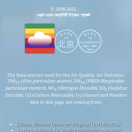
© 2008-2025
ওয়ার্ল্ড এয়ার কোয়ালিটি ইনডেক্স প্রজেক্ট
The Data sources used for the Air Quality, Air Pollution,
PM
(
fine particulate matter
), PM
(
PM10 (Respirable
2.5
10
particulate matter)
), NO
(
Nitrogen Dioxide
), SO
(
Sulphur
2
2
Dioxide
), CO (
Carbon Monoxide
), O
(
Ozone
) and Weather
3
data in this page are coming from:
Citizen Weather Observer Program (CWOP/APRS)
Turkey National Air Quality Monitoring Network