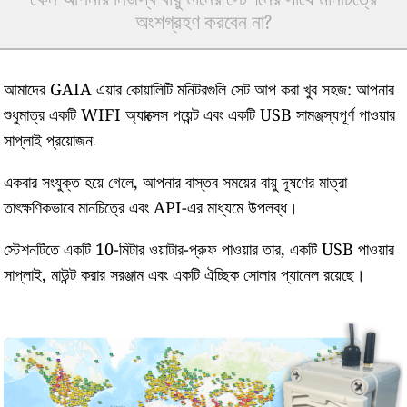
অংশগ্রহণ করবেন না?
আমাদের GAIA এয়ার কোয়ালিটি মনিটরগুলি সেট আপ করা খুব সহজ: আপনার
শুধুমাত্র একটি WIFI অ্যাক্সেস পয়েন্ট এবং একটি USB সামঞ্জস্যপূর্ণ পাওয়ার
সাপ্লাই প্রয়োজন৷
একবার সংযুক্ত হয়ে গেলে, আপনার বাস্তব সময়ের বায়ু দূষণের মাত্রা
তাৎক্ষণিকভাবে মানচিত্রে এবং API-এর মাধ্যমে উপলব্ধ।
স্টেশনটিতে একটি 10-মিটার ওয়াটার-প্রুফ পাওয়ার তার, একটি USB পাওয়ার
সাপ্লাই, মাউন্ট করার সরঞ্জাম এবং একটি ঐচ্ছিক সোলার প্যানেল রয়েছে।