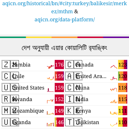
aqicn.org/historical/bn/#city:turkey/balikesir/merk
ez/mthm
&
aqicn.org/data-platform/
দেশ অনুযায়ী এয়ার কোয়ালিটি র‍্যাঙ্কিং
🇿🇲
🇨🇦
176
123
Zambia
Canada
🇨🇱
🇦🇪
159
120
Chile
United Arab Emirates
🇺🇸
🇨🇳
159
118
United States
China
🇷🇼
🇮🇳
152
115
Rwanda
India
🇲🇿
🇰🇪
149
111
Mozambique
Kenya
🇺🇬
🇹🇯
146
110
Uganda
Tajikistan