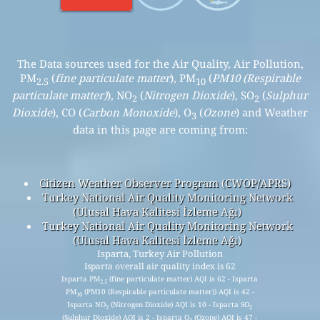
The Data sources used for the Air Quality, Air Pollution,
PM
(
fine particulate matter
), PM
(
PM10 (Respirable
2.5
10
particulate matter)
), NO
(
Nitrogen Dioxide
), SO
(
Sulphur
2
2
Dioxide
), CO (
Carbon Monoxide
), O
(
Ozone
) and Weather
3
data in this page are coming from:
Citizen Weather Observer Program (CWOP/APRS)
Turkey National Air Quality Monitoring Network
(Ulusal Hava Kalitesi İzleme Ağı)
Turkey National Air Quality Monitoring Network
(Ulusal Hava Kalitesi İzleme Ağı)
Isparta, Turkey Air Pollution
Isparta overall air quality index is 62
Isparta PM
(fine particulate matter) AQI is 62 - Isparta
2.5
PM
(PM10 (Respirable particulate matter)) AQI is 42 -
10
Isparta NO
(Nitrogen Dioxide) AQI is 10 - Isparta SO
2
2
(Sulphur Dioxide) AQI is 2 - Isparta O
(Ozone) AQI is 47 -
3