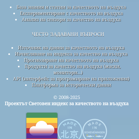
База знания и статии за качеството на въздуха
Експериментиране с качеството на въздуха
Анализ на сензори за качество на въздуха
често задавани въпроси
Източник на данни за качеството на въздуха
Изчисляване на индекса за качество на въздуха
Прогнозиране на качеството на въздуха
Продукти за качество на въздуха (маски,
монитори...)
API (интерфейс за програмиране на приложения)
Платформа за исторически данни
© 2008-2025
Проектът Световен индекс за качеството на въздуха