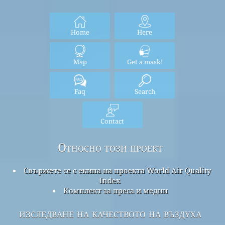
Home
Here
Map
Get a mask!
Faq
Search
Contact
Относно този проект
Свържете се с екипа на проекта World Air Quality
Index
Комплект за преса и медии
изследване на качеството на въздуха