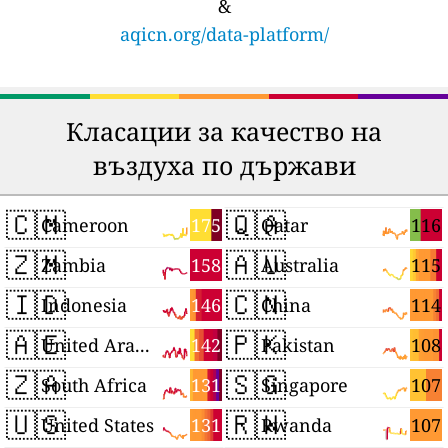
&
aqicn.org/data-platform/
Класации за качество на
въздуха по държави
🇨🇲
🇶🇦
175
116
Cameroon
Qatar
🇿🇲
🇦🇺
158
115
Zambia
Australia
🇮🇩
🇨🇳
146
114
Indonesia
China
🇦🇪
🇵🇰
142
108
United Arab Emirates
Pakistan
🇿🇦
🇸🇬
131
107
South Africa
Singapore
🇺🇸
🇷🇼
131
107
United States
Rwanda