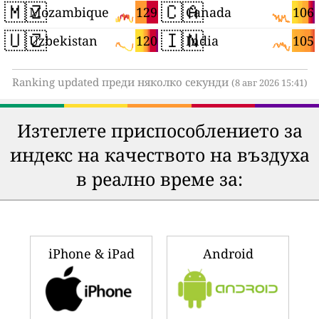
🇲🇿
🇨🇦
129
106
Mozambique
Canada
🇺🇿
🇮🇳
120
105
Uzbekistan
India
Ranking updated преди няколко секунди
(8 авг 2026 15:41)
Изтеглете приспособлението за
индекс на качеството на въздуха
в реално време за:
iPhone & iPad
Android