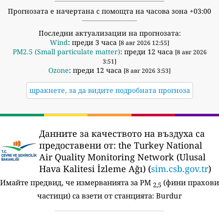
Прогнозата е начертана с помощта на часова зона +03:00
Последни актуализации на прогнозата:
Wind
: преди 3 часа
[8 авг 2026 12:55]
PM2.5 (Small particulate matter)
: преди 12 часа
[8 авг 2026
3:51]
Ozone
: преди 12 часа
[8 авг 2026 3:53]
щракнете, за да видите подробната прогноза
Данните за качеството на въздуха са
предоставени от:
the Turkey National
Air Quality Monitoring Network (Ulusal
Hava Kalitesi İzleme Ağı) (
sim.csb.gov.tr
)
Имайте предвид, че измерванията за PM
(фини прахови
2,5
частици) са взети от станцията:
Burdur