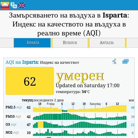
Замърсяването на въздуха в
Isparta
:
Индекс на качеството на въздуха в
реално време (AQI)
Isparta
Burdur
Antalya
AQI на
Isparta
:
Индекс на качеството на въздуха в реално време (AQI
умерен
62
Updated on Saturday 17:00
температура:
34
°C
текущ
последните 2 дни
мин
PM2.5
62
48
AQI
PM10
42
39
AQI
O3
47
21
AQI
NO2
10
6
AQI