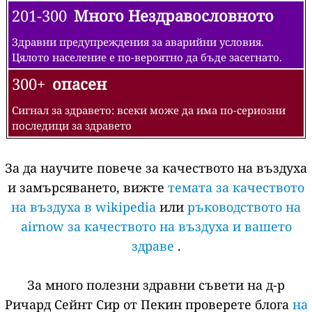
201-300
Много Нездравословното
Здравни предупреждения за аварийни условия.
Цялото население е по-вероятно да бъде засегнато.
300+
опасен
Сигнал за здравето: всеки може да има по-сериозни
последици за здравето
За да научите повече за качеството на въздуха
и замърсяването, вижте
темата за качеството
на въздуха в wikipedia
или
ръководството на
airnow за качеството на въздуха и вашето
здраве
.
За много полезни здравни съвети на д-р
Ричард Сейнт Сир от Пекин проверете блога
на