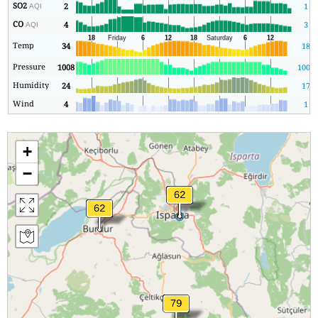
SO2
2
1
AQI
CO
4
3
AQI
Temp
34
18
Pressure
1008
1008
Humidity
24
17
Wind
4
1
+
−