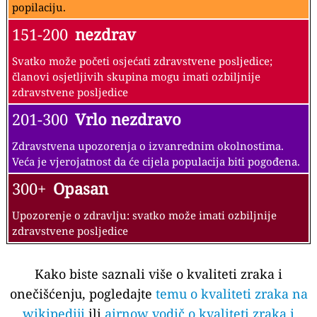
popilaciju.
151-200
nezdrav
Svatko može početi osjećati zdravstvene posljedice;
članovi osjetljivih skupina mogu imati ozbiljnije
zdravstvene posljedice
201-300
Vrlo nezdravo
Zdravstvena upozorenja o izvanrednim okolnostima.
Veća je vjerojatnost da će cijela populacija biti pogođena.
300+
Opasan
Upozorenje o zdravlju: svatko može imati ozbiljnije
zdravstvene posljedice
Kako biste saznali više o kvaliteti zraka i
onečišćenju, pogledajte
temu o kvaliteti zraka na
wikipediji
ili
airnow vodič o kvaliteti zraka i