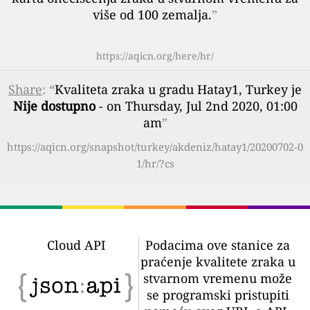
više od 100 zemalja.
”
https://aqicn.org/here/hr/
Share
: “
Kvaliteta zraka u gradu Hatay1, Turkey je
Nije dostupno
- on Thursday, Jul 2nd 2020, 01:00
am
”
https://aqicn.org/snapshot/turkey/akdeniz/hatay1/20200702-0
1/hr/?cs
Cloud API
Podacima ove stanice za
praćenje kvalitete zraka u
stvarnom vremenu može
se programski pristupiti