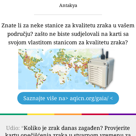
Antakya
Znate li za neke stanice za kvalitetu zraka u vašem
području?
zašto ne biste sudjelovali na karti sa
svojom vlastitom stanicom za kvalitetu zraka?
Saznajte više na
> aqicn.org/gaia/ <
Udio: “
Koliko je zrak danas zagađen? Provjerite
kartu onečišćenja zraka u stvarnom vremenu za