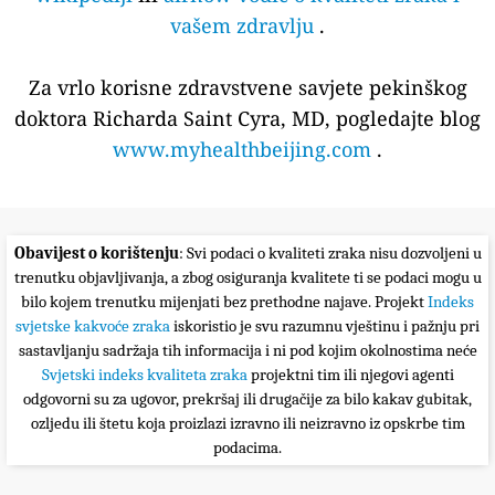
vašem zdravlju
.
Za vrlo korisne zdravstvene savjete pekinškog
doktora Richarda Saint Cyra, MD, pogledajte blog
www.myhealthbeijing.com
.
Obavijest o korištenju
: Svi podaci o kvaliteti zraka nisu dozvoljeni u
trenutku objavljivanja, a zbog osiguranja kvalitete ti se podaci mogu u
bilo kojem trenutku mijenjati bez prethodne najave. Projekt
Indeks
svjetske kakvoće zraka
iskoristio je svu razumnu vještinu i pažnju pri
sastavljanju sadržaja tih informacija i ni pod kojim okolnostima neće
Svjetski indeks kvaliteta zraka
projektni tim ili njegovi agenti
odgovorni su za ugovor, prekršaj ili drugačije za bilo kakav gubitak,
ozljedu ili štetu koja proizlazi izravno ili neizravno iz opskrbe tim
podacima.