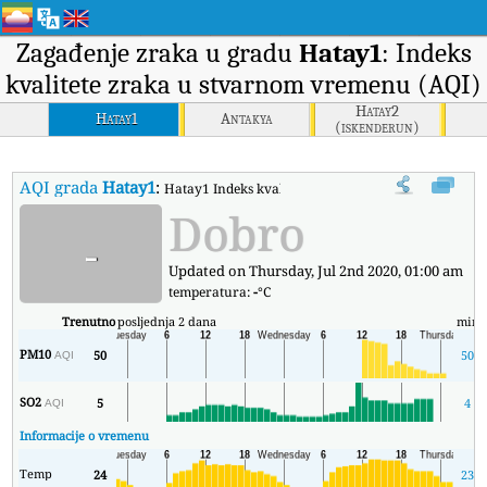
Zagađenje zraka u gradu
Hatay1
: Indeks
kvalitete zraka u stvarnom vremenu (AQI)
Hatay2
Hatay1
Antakya
(iskenderun)
AQI grada
Hatay1
:
Hatay1 Indeks kvalitete zraka (AQI) u stvarnom vr
Dobro
-
Updated on Thursday, Jul 2nd 2020, 01:00 am
temperatura:
-
°C
Trenutno
posljednja 2 dana
min
PM10
50
50
AQI
SO2
5
4
AQI
Informacije o vremenu
Temp
24
23