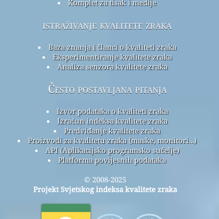
Komplet za tisak i medije
istraživanje kvalitete zraka
Baza znanja i članci o kvaliteti zraka
Eksperimentiranje kvalitete zraka
Analiza senzora kvalitete zraka
Često postavljana pitanja
Izvor podataka o kvaliteti zraka
Izračun indeksa kvalitete zraka
Predviđanje kvalitete zraka
Proizvodi za kvalitetu zraka (maske, monitori…)
API (Aplikacijsko programsko sučelje)
Platforma povijesnih podataka
© 2008-2025
Projekt Svjetskog indeksa kvalitete zraka