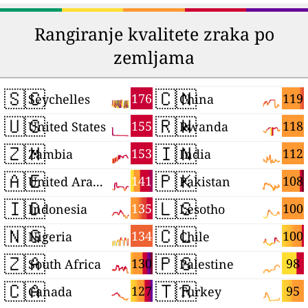
Rangiranje kvalitete zraka po
zemljama
🇸🇨
🇨🇳
176
119
Seychelles
China
🇺🇸
🇷🇼
155
118
United States
Rwanda
🇿🇲
🇮🇳
153
112
Zambia
India
🇦🇪
🇵🇰
141
108
United Arab Emirates
Pakistan
🇮🇩
🇱🇸
135
100
Indonesia
Lesotho
🇳🇬
🇨🇱
134
100
Nigeria
Chile
🇿🇦
🇵🇸
130
98
South Africa
Palestine
🇨🇦
🇹🇷
127
95
Canada
Turkey