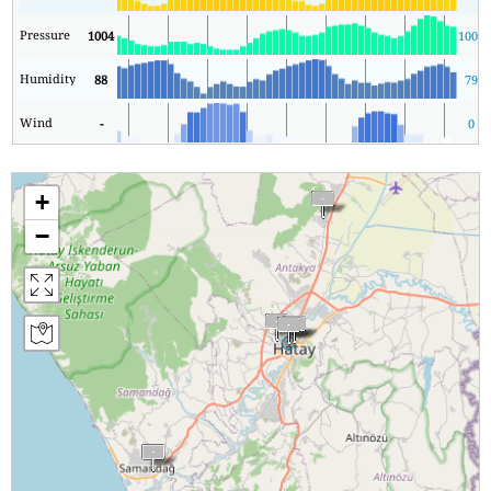
Pressure
1004
1002
Humidity
88
79
Wind
-
0
+
−