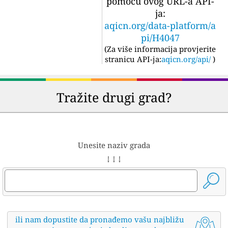
pomoću ovog URL-a API-
ja:
aqicn.org/data-platform/a
pi/H4047
(
Za više informacija provjerite
stranicu API-ja:
aqicn.org/api/
)
Tražite drugi grad?
Unesite naziv grada
↓ ↓ ↓
ili nam dopustite da pronađemo vašu najbližu