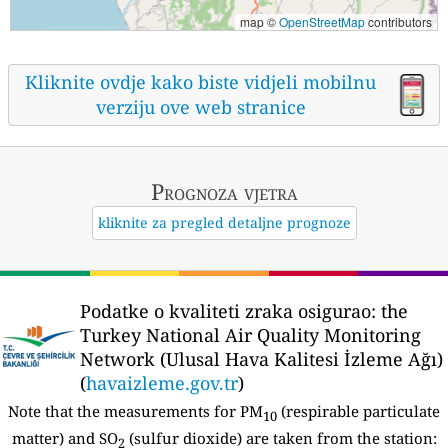
map ©
OpenStreetMap
contributors
Kliknite ovdje kako biste vidjeli mobilnu
verziju ove web stranice
Prognoza vjetra
kliknite za pregled detaljne prognoze
Podatke o kvaliteti zraka osigurao:
the
Turkey National Air Quality Monitoring
Network (Ulusal Hava Kalitesi İzleme Ağı)
(
havaizleme.gov.tr
)
Note that the measurements for PM
(respirable particulate
10
matter) and SO
(sulfur dioxide) are taken from the station:
2