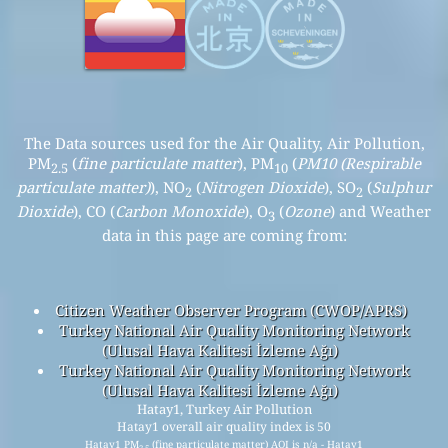
The Data sources used for the Air Quality, Air Pollution,
PM
(
fine particulate matter
), PM
(
PM10 (Respirable
2.5
10
particulate matter)
), NO
(
Nitrogen Dioxide
), SO
(
Sulphur
2
2
Dioxide
), CO (
Carbon Monoxide
), O
(
Ozone
) and Weather
3
data in this page are coming from:
Citizen Weather Observer Program (CWOP/APRS)
Turkey National Air Quality Monitoring Network
(Ulusal Hava Kalitesi İzleme Ağı)
Turkey National Air Quality Monitoring Network
(Ulusal Hava Kalitesi İzleme Ağı)
Hatay1, Turkey Air Pollution
Hatay1 overall air quality index is 50
Hatay1 PM
(fine particulate matter) AQI is n/a - Hatay1
2.5