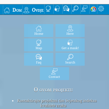
Dom
Ovdje
Home
Here
Map
Get a mask!
Faq
Search
Contact
O ovom projektu
Kontaktirajte projektni tim Svjetskog indeksa
kvalitete zraka