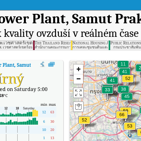
ower Plant, Samut Pra
 kvality ovzduší v reálném čase
 Disease, BKK
พ.เวชศาสตร์เขตร้อน Hospital for Tropical Disease
The Thailand Research Fund (TRF)
National Housing Authority Dindae
Public Relation
รุงเทพฯ
พ. เวชศาสตร์เขตร้อน
สำนักงานคณะกรรมการส่งเสริมวิทยาศาสตร์ วิจัยและนวัตกรรม (ส
การเคหะชุมชนดินแดง
กรมประชาสัมพันธ
 Plant, Samut Prakan
:
Index kvality vzduchu v reálném čase (AQI) spole
+
írný
−
ed on Saturday 5:00
28
°C
min
max
12
63
6
30
10
20
1
13