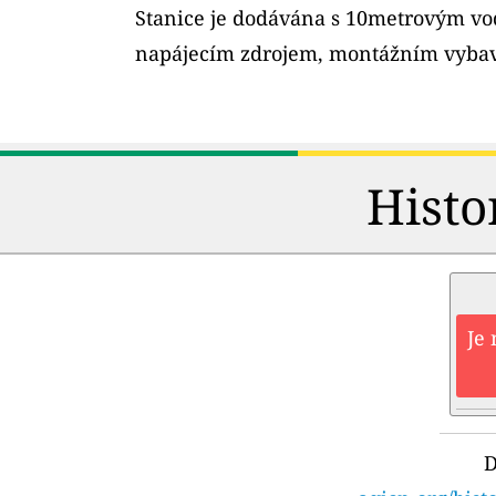
Stanice je dodávána s 10metrovým v
napájecím zdrojem, montážním vybav
Histo
Je 
D