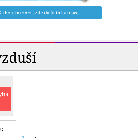
Kliknutím zobrazíte další informace
vzduší
hyba
t: