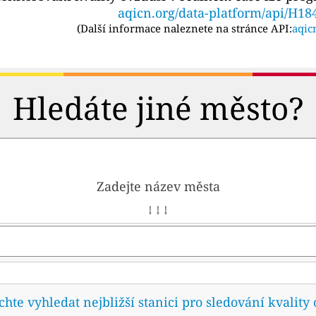
aqicn.org/data-platform/api/H18
(
Další informace naleznete na stránce API:
aqic
Hledáte jiné město?
Zadejte název města
↓ ↓ ↓
te vyhledat nejbližší stanici pro sledování kvality 