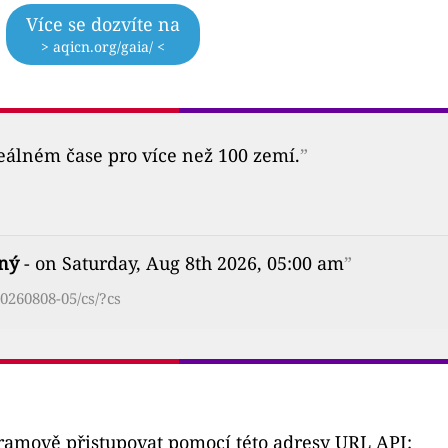
Více se dozvíte na
> aqicn.org/gaia/ <
reálném čase pro více než 100 zemí.
”
ný
- on Saturday, Aug 8th 2026, 05:00 am
”
0260808-05/cs/?cs
gramově přistupovat pomocí této adresy URL API: