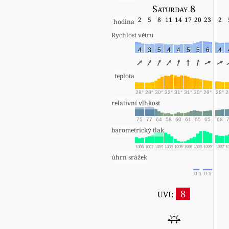
Saturday 8
2
5
8
11
14
17
20
23
2
hodina
Rychlost větru
4
3
5
4
4
5
5
6
4
teplota
28°
28°
30°
32°
31°
31°
30°
29°
28°
2
relativní vlhkost
75
77
64
58
60
61
65
65
68
barometrický tlak
1006
1007
1009
1008
1005
1006
1008
1009
1007
1
úhrn srážek
0.1
0.1
8
UVI: