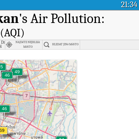
21:34
kan
's Air Pollution:
 (AQI)
ng, Bangkok
s Department, Bangkok
NAJDěTE NEJBLIžší
HLEDAT JINé MěSTO
กสว.)
์
MěSTO
čnosti South Bangkok Power Plant, Samut Prakan.