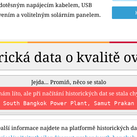
odotěsným napájecím kabelem, USB
ením a volitelným solárním panelem.
rická data o kvalitě o
Jejda... Promiň, něco se stalo
nám líto, ale při načítání historických dat se stala c
South Bangkok Power Plant, Samut Prakan
alší informace najdete na platformě historických da