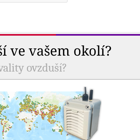
ší ve vašem okolí?
vality ovzduší?