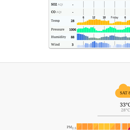
SO2
-
AQI
CO
-
AQI
Temp
28
Pressure
1006
Humidity
88
Wind
3
SAT 
33°
28°C
PM
2.5