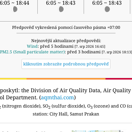
6:05 ~ 18:44
6:05 ~ 18:43
6:05 ~ 18:43
Předpověď vykreslená pomocí časového pásma +07:00
Nejnovější aktualizace předpovědi:
Wind
: před 5 hodinami
[7. srp 2026 16:45]
PM2.5 (Small particulate matter)
: před 3 hodinami
[7. srp 2026 18:13
kliknutím zobrazíte podrobnou předpověď
poskytl:
the Division of Air Quality Data, Air Qual
ol Department. (
aqmthai.com
)
(nitrogen dioxide), SO
(sulfur dioxide), O
(ozone) and CO (c
2
2
3
station:
City Hall, Samut Prakan