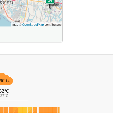
map ©
OpenStreetMap
contributors
FRI 14
32°C
27°C