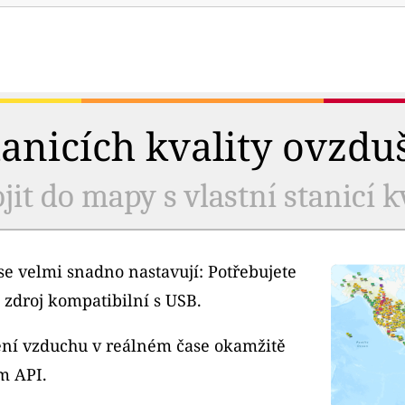
tanicích kvality ovzdu
jit do mapy s vlastní stanicí k
e velmi snadno nastavují: Potřebujete
 zdroj kompatibilní s USB.
tění vzduchu v reálném čase okamžitě
m API.