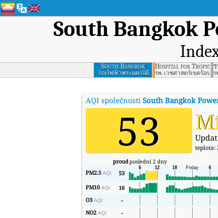
South Bangkok P
Index
South Bangkok
Hospital for Tropical
ร
Power Plant, Samut
โรงไฟฟ้าพระนครใต้
รพ. เวชศาสตร์เขตร้อน ก
ร
Prakan
AQI společnosti
South Bangkok Power
53
M
Updat
teplota:
proud
poslední 2 dny
PM2.5
53
AQI
PM10
16
AQI
O3
-
AQI
NO2
-
AQI