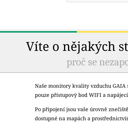
Víte o nějakých s
proč se nezapo
Naše monitory kvality vzduchu GAIA s
pouze přístupový bod WIFI a napájecí
Po připojení jsou vaše úrovně znečiš
dostupné na mapách a prostřednictví