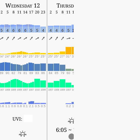
Wednesday 12
Thursday 13
Friday 14
2
5
8
11
14
17
20
23
2
5
8
11
14
17
20
23
2
5
8
11
14
17
5
4
6
6
6
5
5
4
4
4
6
5
10
6
4
6
5
4
5
4
7
6
24°
24°
26°
26°
26°
25°
25°
25°
25°
25°
27°
31°
31°
28°
27°
27°
27°
27°
30°
32°
32°
30°
89
90
82
79
81
89
83
86
84
85
79
60
59
71
74
73
75
76
64
54
53
61
1007
1008
1009
1009
1007
1007
1010
1009
1007
1008
1009
1007
1006
1007
1009
1008
1007
1008
1009
1007
1005
1006
0.6
1.1
0.6
0.8
0.1
2.1
0.5
0.5
0.2
1.4
1.8
0.1
0.1
0
UVI:
6:05 ~ 18:42
6:06 ~ 18:41