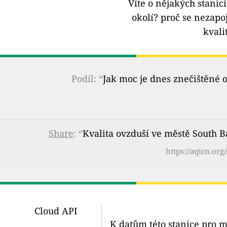
Víte o nějakých stanic
okolí?
proč se nezapoj
kvali
Podíl: “
Jak moc je dnes znečištěné 
Share
: “
Kvalita ovzduší ve městě South 
https://aqicn.or
Cloud API
K datům této stanice pro m