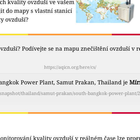
ích kvality ovzduší ve vašem
it do mapy s vlastní stanicí
ty ovzduší?
ovzduší? Podívejte se na mapu znečištění ovzduší v 
https://aqicn.org/here/cs/
Bangkok Power Plant, Samut Prakan, Thailand je
Mír
g/snapshot/thailand/samut-prakan/south-bangkok-power-plant/2
onitorování kvality ovzduší v reálném čase lze pro