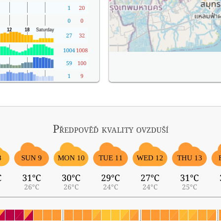
1
20
0
0
27
32
1004
1008
59
100
1
9
Předpověď kvality ovzduší
8
SUN 9
MON 10
TUE 11
WED 12
THU 13
C
31°C
30°C
29°C
27°C
31°C
26°C
26°C
24°C
24°C
25°C