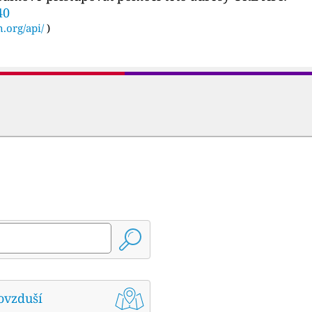
40
n.org/api/
)
ovzduší