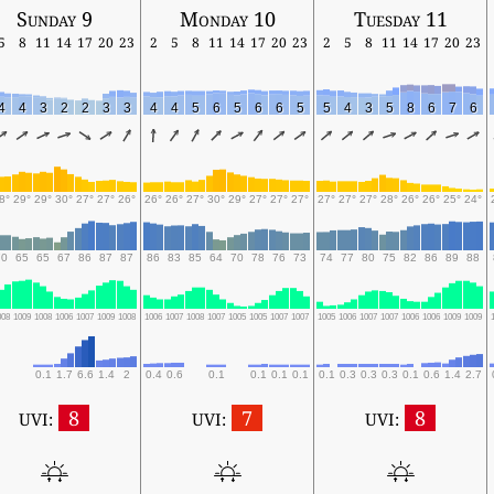
Sunday 9
Monday 10
Tuesday 11
5
8
11
14
17
20
23
2
5
8
11
14
17
20
23
2
5
8
11
14
17
20
23
4
4
3
2
2
3
3
4
4
5
6
5
6
6
5
5
4
3
5
8
6
7
6
8°
29°
29°
30°
27°
27°
26°
26°
26°
27°
30°
29°
27°
27°
27°
27°
27°
27°
28°
26°
26°
25°
24°
70
65
65
67
86
87
87
86
83
85
64
70
78
76
73
74
77
80
75
82
86
89
88
008
1009
1008
1006
1007
1009
1008
1006
1007
1008
1007
1005
1005
1007
1007
1005
1006
1007
1007
1006
1006
1009
1009
0.1
1.7
6.6
1.4
2
0.4
0.6
0.1
0.1
0.1
0.1
0.1
0.3
0.3
0.3
0.1
0.6
1.4
2.7
8
7
8
UVI:
UVI:
UVI: