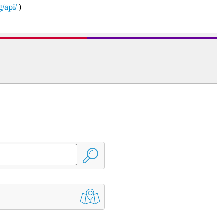
g/api/
)