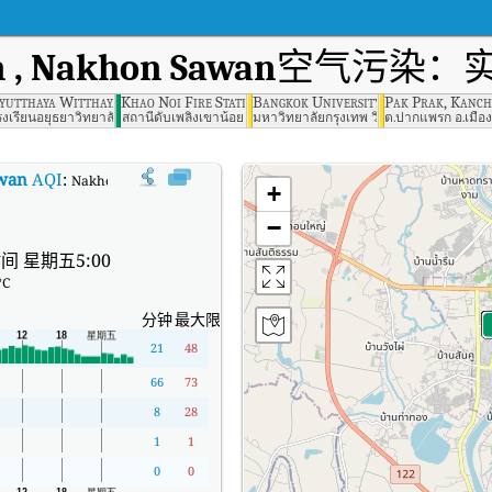
n , Nakhon Sawan
空气污染：实
ation Saraburi
yutthaya Witthayalai School, Ayutthaya
Khao Noi Fire Station, Saraburi
Bangkok University Rangsit Campus
Pak Prak, Kanc
าน สระบุรี
รงเรียนอยุธยาวิทยาลัย
สถานีดับเพลิงเขาน้อย
มหาวิทยาลัยกรุงเทพ วิทยาเขตรังสิต
ต.ปากแพรก อ.เมือง
awan
AQI
:
Nakhonsawan Irrigation , Nakhon Sawan实时空气质量指数（AQI
+
−
间 星期五5:00
°C
分钟
最大限度
21
48
66
73
8
28
1
1
0
0