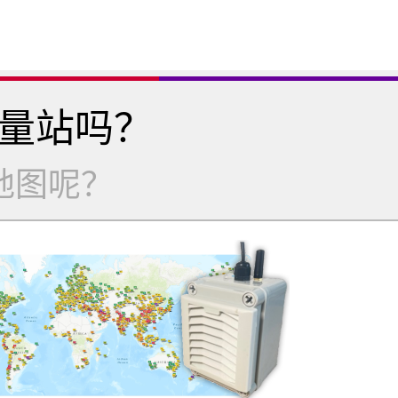
量站吗？
地图呢？