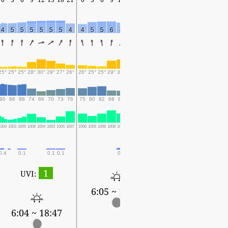
4
5
5
5
5
5
5
4
4
5
5
6
4
3
4
4
4
4
5
5
2
4
6
25°
25°
25°
28°
30°
29°
27°
26°
26°
25°
25°
29°
30°
29°
27°
25°
25°
25°
25°
27°
28°
28°
27°
90
86
88
74
66
70
73
76
75
80
82
68
67
70
75
84
85
85
85
79
75
75
68
1004
1003
1005
1006
1004
1003
1005
1007
1006
1005
1006
1008
1006
1004
1006
1008
1007
1006
1007
1008
1006
1004
1005
0.4
0.1
0.1
0.1
0.7
2.1
3.1
0.1
0.1
1
UVI:
6:05 ~ 18:47
6:05 ~ 18:46
6:04 ~ 18:47