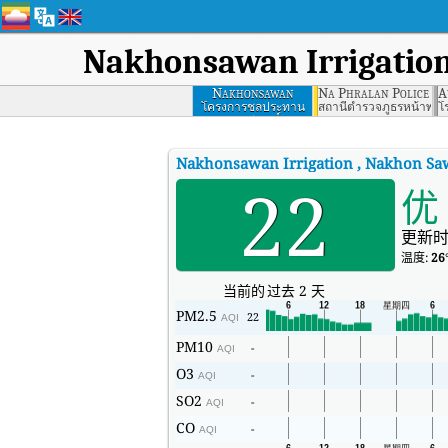
Nakhonsawan Irrigatio
Nakhonsawan
Na Phralan Police St
A
Irrigation , Nakhon
โครงการชลประทาน
สถานีตำรวจภูธรหน้าพระล
โ
นครสวรรค์
Sawan
Nakhonsawan Irrigation , Nakhon S
22
优
更新时
温度:
26
当前的
过去 2 天
PM2.5
22
AQI
PM10
-
AQI
O3
-
AQI
SO2
-
AQI
CO
-
AQI