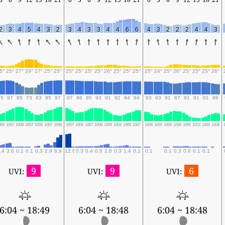
2
3
4
5
4
3
2
3
4
3
3
4
4
6
6
4
3
2
2
2
4
4
3
5°
25°
27°
29°
27°
25°
25°
25°
25°
25°
25°
26°
25°
25°
25°
25°
24°
25°
26°
25°
25°
25°
26°
95
97
85
73
83
95
97
97
96
95
93
91
92
94
94
93
93
91
87
91
91
91
86
005
1007
1008
1007
1005
1007
1008
1007
1006
1007
1008
1006
1004
1005
1007
1006
1005
1006
1006
1005
1003
1004
1006
.4
3.6
0.1
0.1
0.3
2.9
8.9
12.6
0.3
0.4
0.6
2.6
0.3
1.4
0.1
0.1
0.1
0.3
0.6
0.1
0.1
9
9
6
UVI:
UVI:
UVI:
6:04 ~ 18:49
6:04 ~ 18:48
6:04 ~ 18:48