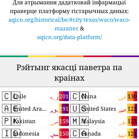
Для атрымання дадатковай інфармацыі
праверце платформу гістарычных даных:
aqicn.org/historical/be/#city:texas/waco/waco-
mazanec
&
aqicn.org/data-platform/
Рэйтынг якасці паветра па
краінах
🇨🇱
🇨🇳
201
130
Chile
China
🇦🇪
🇺🇸
191
123
United Arab Emirates
United States
🇵🇰
🇲🇾
159
123
Pakistan
Malaysia
🇮🇩
🇨🇦
150
121
Indonesia
Canada