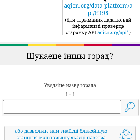
aqicn.org/data-platform/a
pi/H198
(
Для атрымання дадатковай
інфармацыі праверце
старонку API:
aqicn.org/api/
)
Шукаеце іншы горад?
Увядзіце назву горада
↓ ↓ ↓
або дазвольце нам знайсці бліжэйшую
станцыю маніторынгу якасці паветра