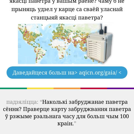
якасці паветра ў вашым раёне?
чаму б не
прыняць удзел у карце са сваёй уласнай
станцыяй якасці паветра?
Даведайцеся больш на
> aqicn.org/gaia/ <
падзяліцца: “
Наколькі забруджанае паветра
сёння? Праверце карту забруджвання паветра
ў рэжыме рэальнага часу для больш чым 100
краін.
”