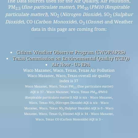
The Data sources used for the Air Quality, Air Pollution,
PM
(
fine particulate matter
), PM
(
PM10 (Respirable
2.5
10
particulate matter)
), NO
(
Nitrogen Dioxide
), SO
(
Sulphur
2
2
Dioxide
), CO (
Carbon Monoxide
), O
(
Ozone
) and Weather
3
data in this page are coming from:
Citizen Weather Observer Program (CWOP/APRS)
Texas Commission on Environmental Quality (TCEQ)
Air Now - US EPA
Waco Mazanec, Waco, Texas, Texas Air Pollution
Waco Mazanec, Waco, Texas overall air quality
index is 37
Waco Mazanec, Waco, Texas PM
(fine particulate matter)
2.5
AQI is 37 - Waco Mazanec, Waco, Texas PM
(PM10
10
(Respirable particulate matter)) AQI is n/a - Waco Mazanec,
Waco, Texas NO
(Nitrogen Dioxide) AQI is n/a - Waco
2
Mazanec, Waco, Texas SO
(Sulphur Dioxide) AQI is 0 - Waco
2
Mazanec, Waco, Texas O
(Ozone) AQI is 34 - Waco Mazanec,
3
Waco, Texas CO (Carbon Monoxide) AQI is 3 -