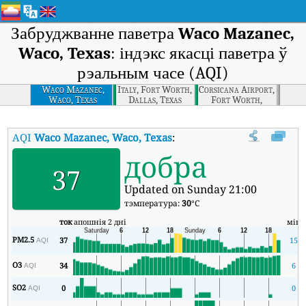
Забруджванне паветра
Waco Mazanec,
Waco, Texas
: індэкс якасці паветра ў
рэальным часе (AQI)
Waco Mazanec,
Italy, Fort Worth,
Corsicana Airport,
Waco, Texas
Dallas, Texas
Fort Worth,
Dallas, Texas
AQI
Waco Mazanec, Waco, Texas
:
Індэкс якасці паветра Waco Maz
добра
37
Updated on Sunday 21:00
тэмпература:
30
°C
ток
апошнія 2 дні
мін
PM2.5
37
15
AQI
O3
34
6
AQI
SO2
0
0
AQI