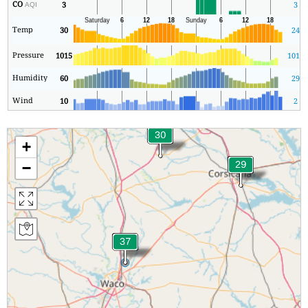
CO
3
3
AQI
Temp
30
24
Pressure
1015
1014
Humidity
60
29
Wind
10
2
+
−