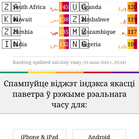
🇿🇦
🇺🇬
145
120
South Africa
Uganda
🇰🇼
🇿🇼
138
119
Kuwait
Zimbabwe
🇿🇲
🇲🇿
135
117
Zambia
Mozambique
🇮🇳
🇳🇬
132
101
India
Nigeria
Ranking updated хвіліну таму
(10 жнів 2026 г., 03:44)
Спампуйце віджэт індэкса якасці
паветра ў рэжыме рэальнага
часу для:
iPhone & iPad
Android