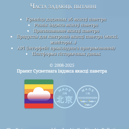
Часта задаюць пытанні
Крыніца дадзеных аб якасці паветра
Разлік індэкса якасці паветра
Прагназаванне якасці паветра
Прадукты для кантролю якасці паветра (маскі,
маніторы…)
API (інтэрфейс прыкладнога праграмавання)
Платформа гістарычных даных
© 2008-2025
Праект Сусветнага індэкса якасці паветра