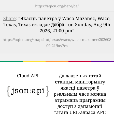
https://aqicn.org/here/be/
Share
: “
Якасць паветра ў Waco Mazanec, Waco,
Texas, Texas складае
добра
- on Sunday, Aug 9th
2026, 21:00 pm
”
https://aqicn.org/snapshot/texas/waco/waco-mazanec/202608
09-21/be/?cs
Cloud API
Да дадзеных гэтай
станцыі маніторынгу
якасці паветра ў
рэальным часе можна
атрымаць праграмны
доступ з дапамогай
гэтага URL-адраса API: