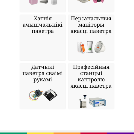
Хатнія
Персанальныя
ачышчальнікі
маніторы
паветра
якасці паветра
Датчыкі
Прафесійныя
паветра сваімі
станцыі
рукамі
кантролю
якасці паветра