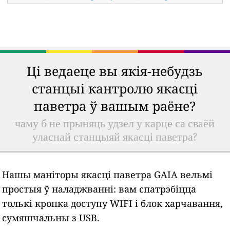
Ці ведаеце вы якія-небудзь
станцыі кантролю якасці
паветра ў вашым раёне?
чаму б не прыняць удзел у карце са сваёй
уласнай станцыяй якасці паветра?
Нашы маніторы якасці паветра GAIA вельмі
простыя ў наладжванні: вам спатрэбіцца
толькі кропка доступу WIFI і блок харчавання,
сумяшчальны з USB.