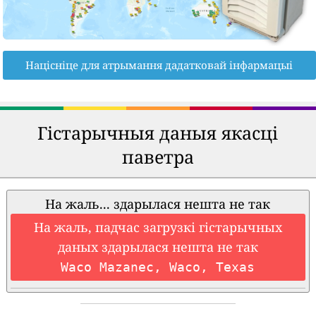
Націсніце для атрымання дадатковай інфармацыі
Гістарычныя даныя якасці
паветра
На жаль... здарылася нешта не так
На жаль, падчас загрузкі гістарычных
даных здарылася нешта не так
Waco Mazanec, Waco, Texas