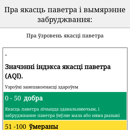
Пра якасць паветра і вымярэнне
забруджвання:
Пра ўзровень якасці паветра
-
Значэнні індэкса якасці паветра
(AQI).
Узроўні занепакоенасці здароўем
0 - 50
добра
Якасць паветра лічыцца здавальняючым, і
забруджванне паветра ўяўляе мала або няма рызыкі
51 -100
ўмераны