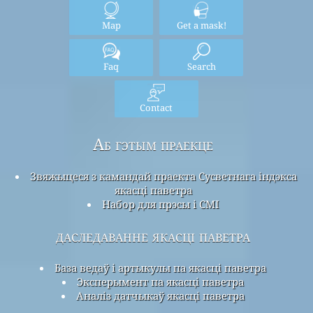
Map
Get a mask!
Faq
Search
Contact
Аб гэтым праекце
Звяжыцеся з камандай праекта Сусветнага індэкса
якасці паветра
Набор для прэсы і СМІ
даследаванне якасці паветра
База ведаў і артыкулы па якасці паветра
Эксперымент па якасці паветра
Аналіз датчыкаў якасці паветра