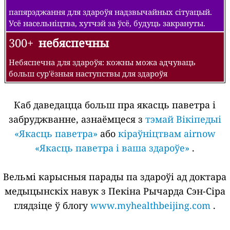
папярэджання для здароўя надзвычайных сітуацый.
Усё насельніцтва, хутчэй за ўсё, будуць закрануты.
300+
небяспечны
Небяспечна для здароўя: кожны можа адчуваць
больш сур'ёзныя наступствы для здароўя
Каб даведацца больш пра якасць паветра і
забруджванне, азнаёмцеся з
тэмай Вікіпедыі
«Якасць паветра»
або
кіраўніцтвам airnow
«Якасць паветра і ваша здароўе»
.
Вельмі карысныя парады па здароўі ад доктара
медыцынскіх навук з Пекіна Рычарда Сэн-Сіра
глядзіце ў блогу
www.myhealthbeijing.com
.