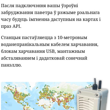
Пасля падключэння вашы ўзроўні
забруджвання паветра ў рэжыме рэальнага
часу будуць імгненна даступныя на картах і
праз API.
Станцыя пастаўляецца з 10-метровым
воданепранікальным кабелем харчавання,
блокам харчавання USB, мантажным
абсталяваннем і дадатковай сонечнай
панэллю.