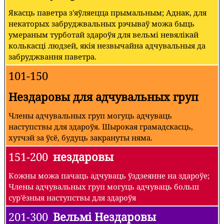
Якасць паветра з'яўляецца прымальным; Аднак, для
некаторых забруджвальных рэчываў можа быць
умераным турботай здароўя для вельмі невялікай
колькасці людзей, якія незвычайна адчувальныя да
забруджвання паветра.
101-150
Нездаровы для адчувальных груп
Члены адчувальных груп могуць адчуваць
наступствы для здароўя. Шырокая грамадскасць,
хутчэй за ўсё, будуць закрануты няма.
151-200
нездаровы
Кожны можа пачаць адчуваць ўздзеянне на здароўе;
Члены адчувальных груп могуць адчуваць больш
сур'ёзныя наступствы для здароўя
201-300
Вельмі Нездаровы