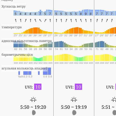
Хуткасць ветру
5
4
4
4
4
7
5
7
5
5
5
5
5
8
9
8
7
7
7
7
тэмпература
25°
25°
31°
36°
39°
34°
29°
27°
26°
25°
31°
36°
39°
37°
31°
29°
27°
26°
32°
37°
адносная вільготнасць паветра
82
81
56
36
26
39
56
68
74
81
53
34
26
29
53
61
71
82
49
31
бараметрычны ціск
1015
1016
1017
1015
1012
1012
1014
1015
1015
1016
1017
1015
1013
1012
1014
1015
1015
1016
1017
1015
1
агульная колькасць ападкаў
NaN
0.3
0.3
0.6
0.6
10
10
UVI:
UVI:
UVI:
5:50 ~ 19:20
5:50 ~ 19:19
5:51 ~