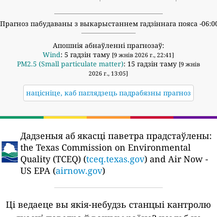
Прагноз пабудаваны з выкарыстаннем гадзіннага пояса -06:0
Апошнія абнаўленні прагнозаў:
Wind
: 5 гадзін таму
[9 жнів 2026 г., 22:41]
PM2.5 (Small particulate matter)
: 15 гадзін таму
[9 жнів
2026 г., 13:05]
націсніце, каб паглядзець падрабязны прагноз
Дадзеныя аб якасці паветра прадстаўлены:
the Texas Commission on Environmental
Quality (TCEQ) (
tceq.texas.gov
) and Air Now -
US EPA (
airnow.gov
)
Ці ведаеце вы якія-небудзь станцыі кантролю