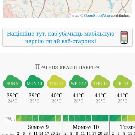
map ©
OpenStreetMap
contributors
Націсніце тут, каб убачыць мабільную
версію гэтай вэб-старонкі
Прагноз якасці паветра
SUN 9
MON 10
TUE 11
WED 12
THU 13
FRI 14
39°C
39°C
40°C
41°C
41°C
41°C
24°C
25°C
26°C
26°C
25°C
25°C
PM
2.5
Sunday 9
Monday 10
Tuesd
2
5
8
11
14
17
20
23
2
5
8
11
14
17
20
23
2
5
8
11
гадзіну