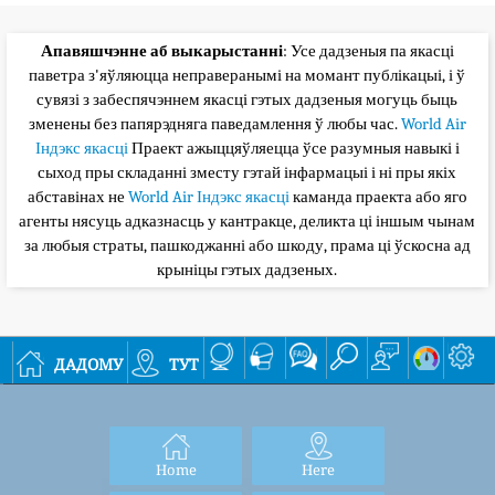
Апавяшчэнне аб выкарыстанні
: Усе дадзеныя па якасці
паветра з'яўляюцца неправеранымі на момант публікацыі, і ў
сувязі з забеспячэннем якасці гэтых дадзеныя могуць быць
зменены без папярэдняга паведамлення ў любы час.
World Air
Індэкс якасці
Праект ажыццяўляецца ўсе разумныя навыкі і
сыход пры складанні зместу гэтай інфармацыі і ні пры якіх
абставінах не
World Air Індэкс якасці
каманда праекта або яго
агенты нясуць адказнасць у кантракце, деликта ці іншым чынам
за любыя страты, пашкоджанні або шкоду, прама ці ўскосна ад
крыніцы гэтых дадзеных.
дадому
тут
Home
Here