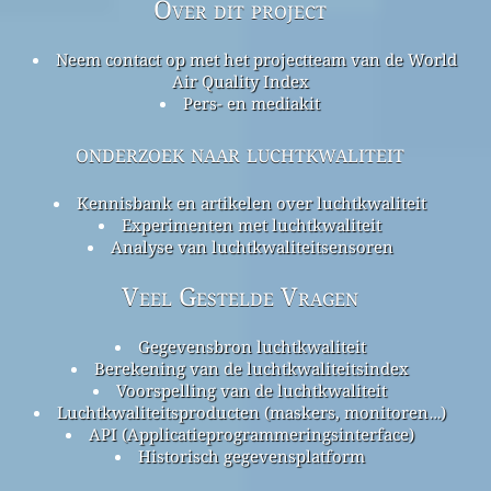
Over dit project
Neem contact op met het projectteam van de World
Air Quality Index
Pers- en mediakit
onderzoek naar luchtkwaliteit
Kennisbank en artikelen over luchtkwaliteit
Experimenten met luchtkwaliteit
Analyse van luchtkwaliteitsensoren
Veel Gestelde Vragen
Gegevensbron luchtkwaliteit
Berekening van de luchtkwaliteitsindex
Voorspelling van de luchtkwaliteit
Luchtkwaliteitsproducten (maskers, monitoren…)
API (Applicatieprogrammeringsinterface)
Historisch gegevensplatform