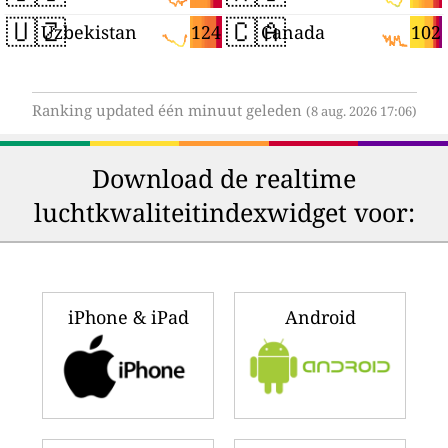
🇺🇿
🇨🇦
124
102
Uzbekistan
Canada
Ranking updated één minuut geleden
(8 aug. 2026 17:06)
Download de realtime
luchtkwaliteitindexwidget voor:
iPhone & iPad
Android