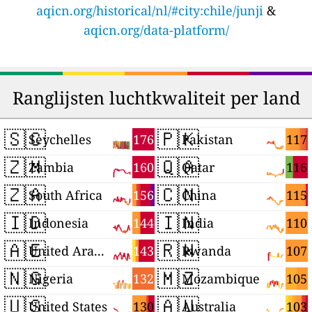
aqicn.org/historical/nl/#city:chile/junji
&
aqicn.org/data-platform/
Ranglijsten luchtkwaliteit per land
🇸🇨
🇵🇰
176
117
Seychelles
Pakistan
🇿🇲
🇶🇦
160
116
Zambia
Qatar
🇿🇦
🇨🇳
156
115
South Africa
China
🇮🇩
🇮🇳
144
110
Indonesia
India
🇦🇪
🇷🇼
143
107
United Arab Emirates
Rwanda
🇳🇬
🇲🇿
132
105
Nigeria
Mozambique
🇺🇸
🇦🇺
130
103
United States
Australia