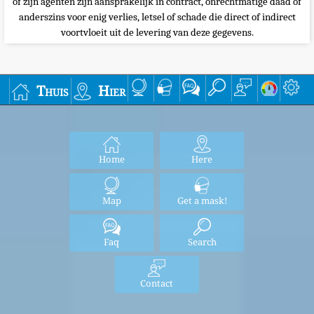
of zijn agenten zijn aansprakelijk in contract, onrechtmatige daad of
anderszins voor enig verlies, letsel of schade die direct of indirect
voortvloeit uit de levering van deze gegevens.
Thuis
Hier
Home
Here
Map
Get a mask!
Faq
Search
Contact