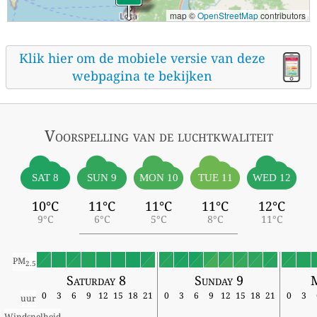
map ©
OpenStreetMap
contributors
Klik hier om de mobiele versie van deze
webpagina te bekijken
Voorspelling van de luchtkwaliteit
SAT 8
SUN 9
MON 10
TUE 11
WED 12
10°C
11°C
11°C
11°C
12°C
9°C
6°C
5°C
8°C
11°C
PM
2.5
Saturday 8
Sunday 9
0
3
6
9
12
15
18
21
0
3
6
9
12
15
18
21
0
3
uur
Windsnelheid