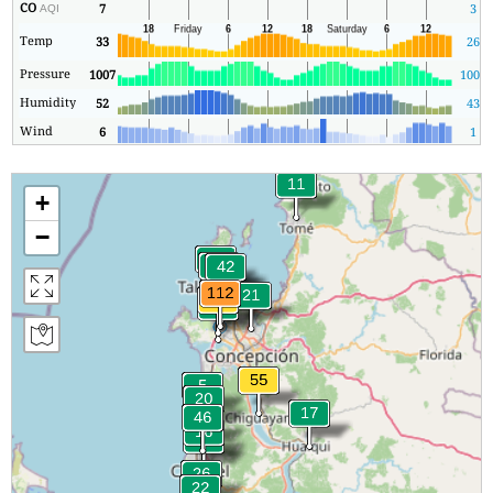
CO
7
3
AQI
Temp
33
26
Pressure
1007
1007
Humidity
52
43
Wind
6
1
+
−