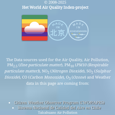
© 2008-2025
Het World Air Quality Index-project
The Data sources used for the Air Quality, Air Pollution,
PM
(
fine particulate matter
), PM
(
PM10 (Respirable
2.5
10
particulate matter)
), NO
(
Nitrogen Dioxide
), SO
(
Sulphur
2
2
Dioxide
), CO (
Carbon Monoxide
), O
(
Ozone
) and Weather
3
data in this page are coming from:
Citizen Weather Observer Program (CWOP/APRS)
Sistema Nacional de Calidad del Aire en Chile
Talcahuano Air Pollution