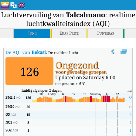
Luchtvervuiling van
Talcahuano
: realtime
luchtkwaliteitsindex (AQI)
Junji
Enap Price
Punteras
De AQI van
Bekasi
:
De realtime luchtkwaliteitsindex (AQI) van Bekasi.
Ongezond
126
voor gevoelige groepen
Updated on Saturday 6:00
temperatuur:
6
°C
huidig
afgelopen 2 dagen
min
PM2.5
126
83
AQI
PM10
26
16
AQI
O3
15
2
AQI
NO2
8
2
AQI
SO2
1
1
AQI