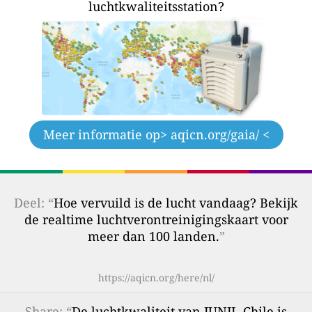
luchtkwaliteitsstation?
Meer informatie op
> aqicn.org/gaia/ <
Deel: “
Hoe vervuild is de lucht vandaag? Bekijk
de realtime luchtverontreinigingskaart voor
meer dan 100 landen.
”
https://aqicn.org/here/nl/
Share
: “
De luchtkwaliteit van JUNJI, Chile is