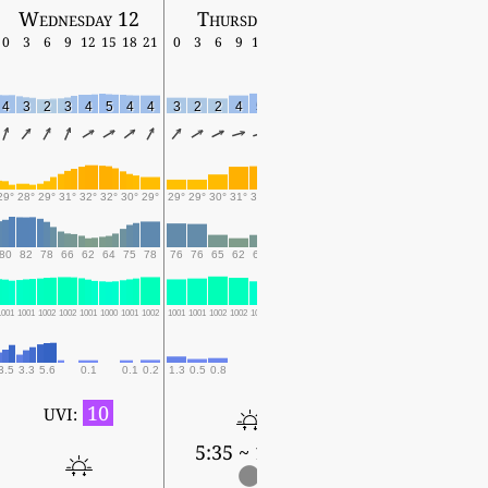
Wednesday 12
Thursday 13
Friday 14
0
3
6
9
12
15
18
21
0
3
6
9
12
15
18
21
0
3
6
9
12
15
18
4
3
2
3
4
5
4
4
3
2
2
4
5
5
4
4
4
2
2
3
4
5
5
29°
28°
29°
31°
32°
32°
30°
29°
29°
29°
30°
31°
32°
31°
30°
29°
29°
28°
29°
31°
31°
31°
29°
80
82
78
66
62
64
75
78
76
76
65
62
65
68
76
79
82
82
70
64
66
71
77
1001
1001
1002
1002
1001
1000
1001
1002
1001
1001
1002
1002
1000
1000
1001
1003
1001
1002
1003
1003
1001
1001
1003
3.5
3.3
5.6
0.1
0.1
0.2
1.3
0.5
0.8
0.2
0.3
3.7
7.1
9.1
0.1
0.1
0.3
10
UVI:
5:35 ~ 18:34
5:36 ~ 18:33