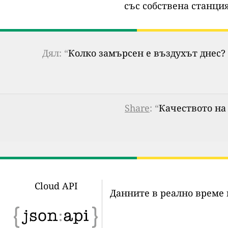
със собствена станция
Дял: “
Колко замърсен е въздухът днес? 
Share
: “
Качеството на
Cloud API
Данните в реално време 