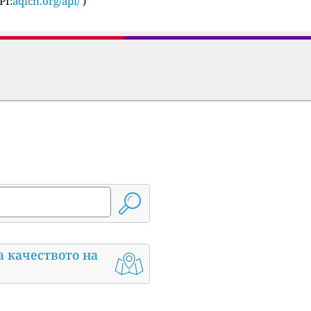
PI:
aqicn.org/api/
)
а качеството на