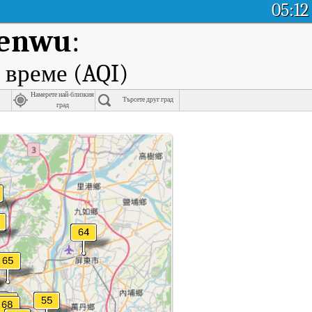
05:12
enwu
:
 време (AQI)
Намерете най-близкия
Търсете друг град
град