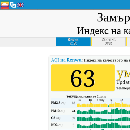
Замър
Индекс на к
Renwu
Zuoying
仁武
左營
AQI на
Renwu
:
Индекс на качеството на в
63
у
Updat
темпер
текущ
последните 2 дни
PM2.5
63
AQI
PM10
24
AQI
O3
59
AQI
NO2
3
AQI