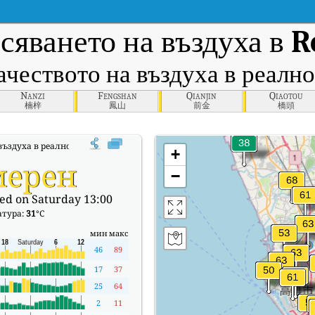
сяването на въздуха в
R
ачеството на въздуха в реално
Nanzi
Fengshan
Qianjin
Qiaotou
楠梓
鳳山
前金
橋頭
ъздуха в реално време (AQI) на Renwu.
+
мерен
−
ed on Saturday 13:00
атура:
31
°C
мин
макс
46
89
17
37
25
64
2
11