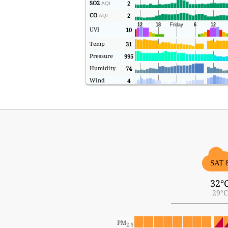
SO2
2
AQI
CO
2
AQI
UVI
10
Temp
31
Pressure
995
Humidity
74
Wind
4
SAT 
32°
29°C
PM
2.5