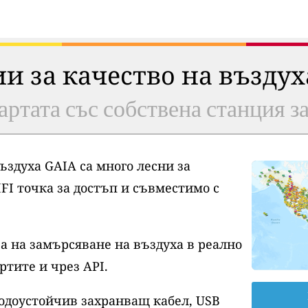
ии за качество на възду
артата със собствена станция з
ъздуха GAIA са много лесни за
FI точка за достъп и съвместимо с
а на замърсяване на въздуха в реално
ртите и чрез API.
водоустойчив захранващ кабел, USB