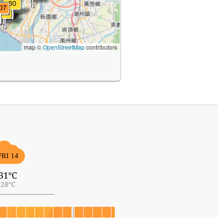
map ©
OpenStreetMap
contributors
FRI 14
31°C
28°C