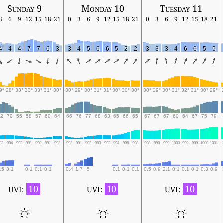
Sunday 9
Monday 10
Tuesday 11
3
6
9
12
15
18
21
0
3
6
9
12
15
18
21
0
3
6
9
12
15
18
21
4
4
4
7
7
6
3
3
4
5
6
6
5
2
2
3
3
3
4
6
6
5
5
9°
28°
33°
33°
33°
31°
30°
30°
29°
30°
31°
31°
30°
30°
30°
30°
29°
30°
31°
32°
31°
30°
29°
72
70
55
58
57
60
64
66
76
77
68
63
65
66
65
67
67
67
60
64
67
75
79
93
994
993
991
990
991
992
992
991
992
993
993
994
996
998
998
998
999
1000
999
999
1000
1001
.5
3.1
0.1
0.1
0.1
0.4
1.7
5
0.1
0.1
0.1
0.5
0.9
2.1
0.1
0.1
0.1
0.3
0.9
10
10
10
UVI:
UVI:
UVI: