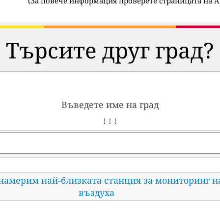
(
За повече информация проверете страницата на A
Търсите друг град?
Въведете име на град
↓ ↓ ↓
 намерим най-близката станция за мониторинг н
въздуха