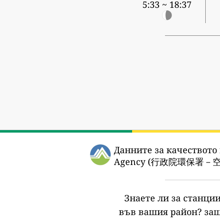
5:33 ~ 18:37
Данните за качеството 
Agency (行政院環保署－
Знаете ли за станции
във вашия район?
защ