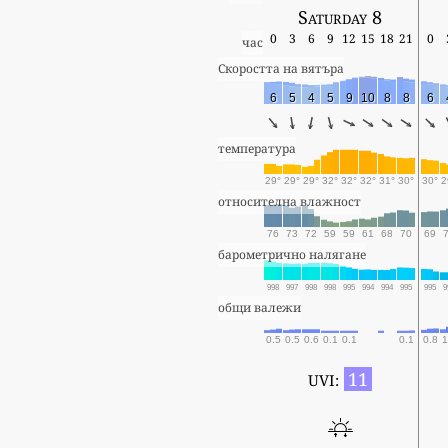
Saturday 8
0
3
6
9
12
15
18
21
0
час
Скоростта на вятъра
6
5
4
5
9
10
8
8
6
температура
29°
29°
29°
32°
32°
32°
31°
30°
30°
2
относителна влажност
76
73
72
59
59
61
68
70
69
барометрично налягане
998
997
998
998
995
994
994
995
995
9
общи валежи
0.5
0.5
0.6
0.1
0.1
0.1
0.8
1
11
UVI: