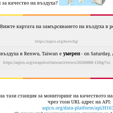
 за качество на въздуха?
Вижте картата на замърсяването на въздуха в р
https://aqicn.org/here/bg/
 въздуха в Renwu, Taiwan е
умерен
- on Saturday,
https://aqicn.org/snapshot/taiwan/renwu/20260808-13/bg/?cs
на тази станция за мониторинг на качеството на
чрез този URL адрес на API:
aqicn.org/data-platform/api/H16