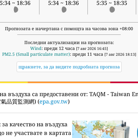
5:34 ~ 18:36
5:34 ~ 18:36
5:35 ~ 18:35
Прогнозата е начертана с помощта на часова зона +08:00
Последни актуализации на прогнозата:
Wind
: преди 12 часа
[7 авг 2026 16:45]
PM2.5 (Small particulate matter)
: преди 11 часа
[7 авг 2026 18:13]
щракнете, за да видите подробната прогноза
на въздуха са предоставени от:
TAQM - Taiwan En
空氣品質監測網) (
epa.gov.tw
)
 за качество на въздуха
о не участвате в картата