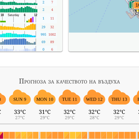
2
7
2
4
1
11
29
32
995
1002
69
89
0
6
Прогноза за качеството на въздуха
8
SUN 9
MON 10
TUE 11
WED 12
THU 13
C
33°C
31°C
32°C
32°C
32°C
27°C
29°C
29°C
28°C
29°C