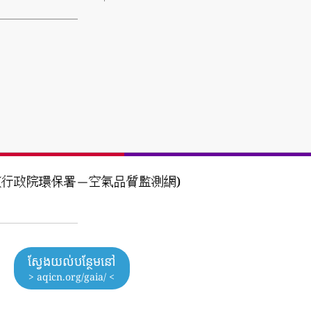
Agency (行政院環保署－空氣品質監測網)
ស្វែងយល់បន្ថែមនៅ
> aqicn.org/gaia/ <