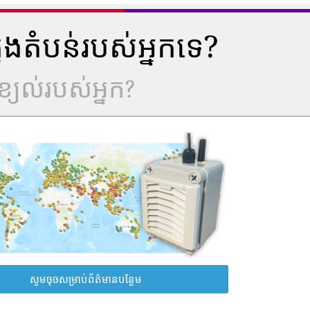
ុងតំបន់របស់អ្នកទេ?
្យល់របស់អ្នក?
សូមចុចសម្រាប់ព័ត៌មានបន្ថែម