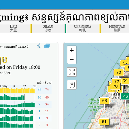
gming
៖ សន្ទស្សន៍គុណភាពខ្យល់ត
Dali
Shalu
Changhua
Fengyuan
大里
沙鹿
彰化
豐原
តាមពេលវេលាពិតរបស់ Zhongming (AQI)។
+
យម
−
ed on Friday 18:00
ាព:
33
°C
នាទី
អតិបរមា
25
74
10
40
7
54
1
11
1
3
2
3