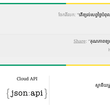
ចែករំលែក: “
តើ​ខ្យល់​សព្វថ្ងៃ
Share
: “
គុណភាពខ្យ
Cloud API
ស្ថានីយត