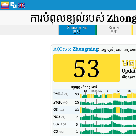
ការបំពុលខ្យល់របស់
Zhon
Zhongming
Xitun
忠明
西屯
AQI របស់
Zhongming
:
សន្ទស្សន៍គុណភាពខ្យល់
53
មធ្
Updat
សីតុណ្ហភ
បច្ចុប្បន្ន
2 ថ្ងៃកន្លងទៅ
PM2.5
53
AQI
PM10
30
AQI
O3
32
AQI
NO2
7
AQI
SO2
3
AQI
CO
2
AQI