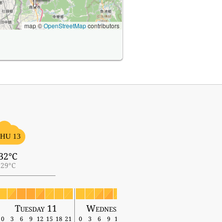
map ©
OpenStreetMap
contributors
HU 13
32°C
29°C
Tuesday 11
Wednesday 12
Thursday 13
0
3
6
9
12
15
18
21
0
3
6
9
12
15
18
21
0
3
6
9
12
15
18