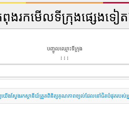
ំពុងរកមើលទីក្រុងផ្សេងទៀ
បញ្ចូលឈ្មោះទីក្រុង
↓ ↓ ↓
្យយើងស្វែងរកស្ថានីយ៍ត្រួតពិនិត្យគុណភាពខ្យល់ដែលនៅជិតបំផុតរបស់អ