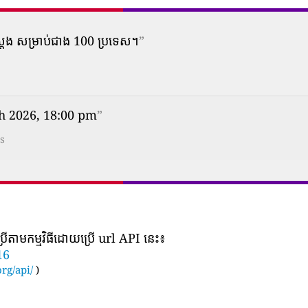
ស្តែង សម្រាប់ជាង 100 ប្រទេស។
”
th 2026, 18:00 pm
”
s
រើតាមកម្មវិធីដោយប្រើ url API នេះ៖
16
rg/api/
)