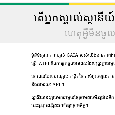
តើអ្នកស្គាល់ស្ថាន
ហេតុអ្វីមិនច
ម៉ូនីទ័រគុណភាពខ្យល់ GAIA របស់យើងមានភាពងាយស្
ប្រើ WIFI និងការផ្គត់ផ្គង់ថាមពលដែលត្រូវគ្នាជា
នៅពេលដែលបានភ្ជាប់ កម្រិតនៃការបំពុលខ្យល់ត
និងតាមរយៈ API ។
ស្ថានីយនេះភ្ជាប់មកជាមួយខ្សែថាមពលមិនជ្រាបទឹក 1
បន្ទះស្រូបពន្លឺព្រះអាទិត្យស្រេចចិត្ត។