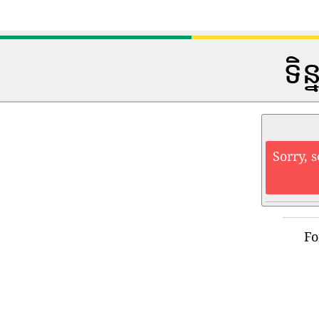
ទិន
Sorry, 
Fo