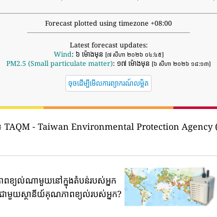
Forecast plotted using timezone +08:00
Latest forecast updates:
Wind
: ៦ ម៉ោងមុន
[៧ សីហា ២០២៦ ០៤:៤៥]
PM2.5 (Small particulate matter)
: ១៧ ម៉ោងមុន
[៦ សីហា ២០២៦ ១៨:១៣]
ចុចដើម្បីមើលការព្យាករណ៍លម្អិត
៖
TAQM - Taiwan Environmental Protection 
ភាពខ្យល់ណាមួយនៅក្នុងតំបន់របស់អ្នក
ទីជាមួយស្ថានីយ៍គុណភាពខ្យល់របស់អ្នក?