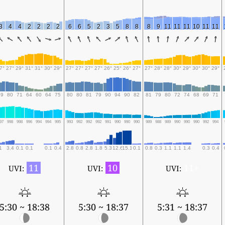
3
4
4
2
2
2
2
6
6
5
2
3
5
8
8
8
9
11
11
11
10
11
11
7°
27°
29°
31°
31°
30°
29°
27°
27°
27°
27°
26°
25°
26°
27°
27°
28°
28°
30°
29°
30°
30°
29°
79
80
71
64
60
64
75
80
80
81
79
90
94
90
82
81
79
80
72
74
68
69
71
97
998
998
996
994
994
995
993
992
992
992
991
990
990
990
989
988
989
990
990
990
992
994
1
3.4
0.1
0.1
0.1
0.4
2.8
0.8
2.8
1.8
5.3
12.6
15.1
0.1
0.8
0.3
1.1
1.1
1.4
0.3
0.4
11
10
11+
UVI:
UVI:
UVI:
5:30 ~ 18:38
5:30 ~ 18:37
5:31 ~ 18:37