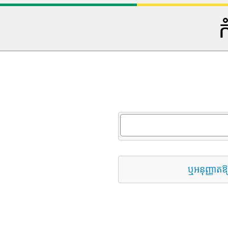
ក
ឬអនុញ្ញាតឱ