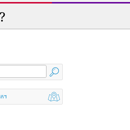
ត?
្នក។