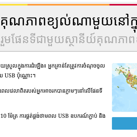
ីយ៍គុណភាពខ្យល់ណាមួយនៅក្ន
ូលរួមផែនទីជាមួយស្ថានីយ៍គុណភាពខ
រួលក្នុងការដំឡើង៖ អ្នកគ្រាន់តែត្រូវការចំណុចចូល
មួយ USB ប៉ុណ្ណោះ។
ាមពេលវេលាពិតរបស់អ្នកអាចរកបានភ្លាមៗនៅលើផែនទី
0 ម៉ែត្រ ការផ្គត់ផ្គង់ថាមពល USB ឧបករណ៍ភ្ជាប់ និង