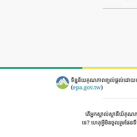
ទិន្នន័យគុណភាពខ្យល់ផ្តល់ដោយ
(
epa.gov.tw
)
តើអ្នកស្គាល់ស្ថានីយ៍គុណ
ទេ?
ហេតុអ្វីមិនចូលរួមផែន