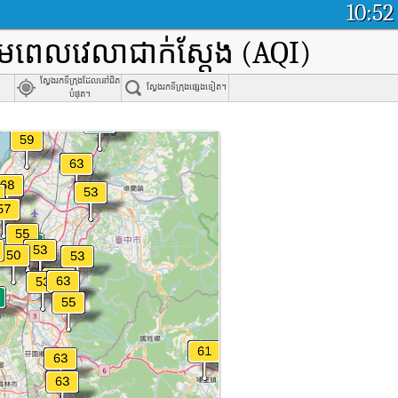
10:52
ាមពេលវេលាជាក់ស្តែង (AQI)
ស្វែងរកទីក្រុងដែលនៅជិត
ស្វែងរកទីក្រុងផ្សេងទៀត។
បំផុត។