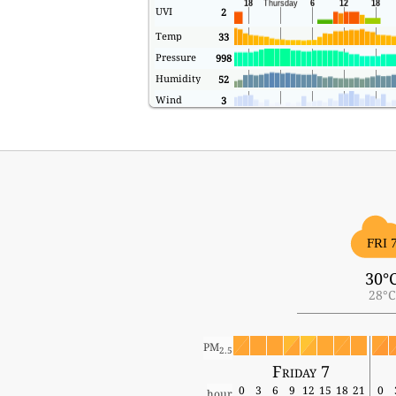
UVI
2
Temp
33
Pressure
998
Humidity
52
Wind
3
FRI 
30°
28°C
PM
2.5
Friday 7
0
3
6
9
12
15
18
21
0
hour