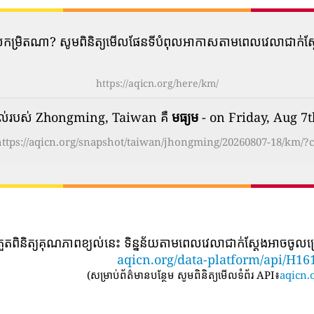
​បំពុល​កម្រិត​ណា? សូមពិនិត្យមើលផែនទីបំពុលអាកាសតាមពេលវេលាជាក់
https://aqicn.org/here/km/
ល់របស់ Zhongming, Taiwan គឺ
មធ្យម
- on Friday, Aug 7
https://aqicn.org/snapshot/taiwan/jhongming/20260807-18/km/?c
្រួតពិនិត្យគុណភាពខ្យល់នេះ ទិន្នន័យតាមពេលវេលាជាក់ស្តែងអាចចូលប្
aqicn.org/data-platform/api/H16
(
សម្រាប់ព័ត៌មានបន្ថែម សូមពិនិត្យមើលទំព័រ API៖
aqicn.o