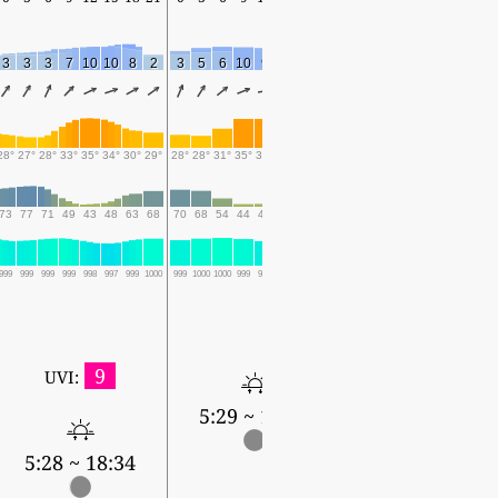
3
3
3
7
10
10
8
2
3
5
6
10
9
8
5
3
4
4
7
8
9
7
4
28°
27°
28°
33°
35°
34°
30°
29°
28°
28°
31°
35°
35°
32°
30°
29°
28°
28°
30°
34°
35°
32°
29°
73
77
71
49
43
48
63
68
70
68
54
44
44
53
64
68
69
71
60
45
47
55
67
999
999
999
999
998
997
999
1000
999
1000
1000
999
998
999
1000
1001
1000
1000
1001
1000
999
1000
1002
0.1
0.1
0.2
0.1
0.1
0.1
0.3
9
UVI:
5:29 ~ 18:33
5:29 ~ 18:32
5:28 ~ 18:34