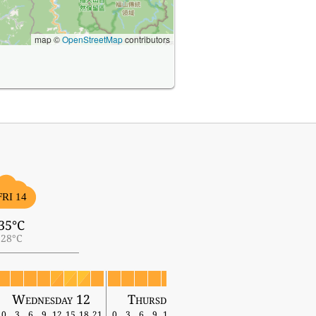
map ©
OpenStreetMap
contributors
FRI 14
35°C
28°C
Wednesday 12
Thursday 13
Friday 14
0
3
6
9
12
15
18
21
0
3
6
9
12
15
18
21
0
3
6
9
12
15
18