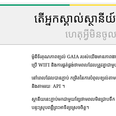
តើអ្នកស្គាល់ស្ថាន
ហេតុអ្វីមិនច
ម៉ូនីទ័រគុណភាពខ្យល់ GAIA របស់យើងមានភាពងាយស្
ប្រើ WIFI និងការផ្គត់ផ្គង់ថាមពលដែលត្រូវគ្នាជា
នៅពេលដែលបានភ្ជាប់ កម្រិតនៃការបំពុលខ្យល់ត
និងតាមរយៈ API ។
ស្ថានីយនេះភ្ជាប់មកជាមួយខ្សែថាមពលមិនជ្រាបទឹក 1
បន្ទះស្រូបពន្លឺព្រះអាទិត្យស្រេចចិត្ត។