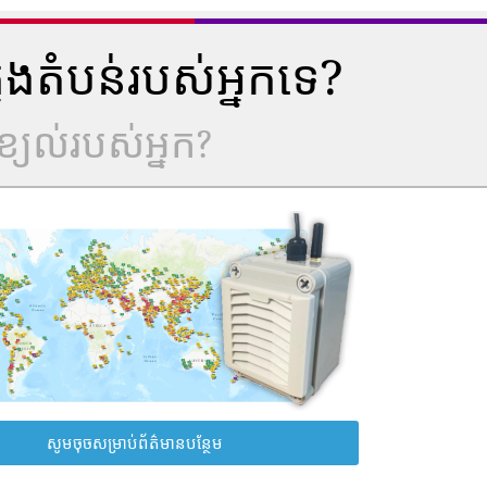
ុងតំបន់របស់អ្នកទេ?
្យល់របស់អ្នក?
សូមចុចសម្រាប់ព័ត៌មានបន្ថែម