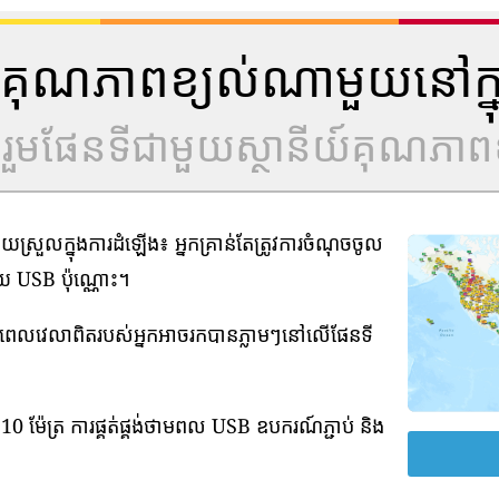
ីយ៍គុណភាពខ្យល់ណាមួយនៅក្ន
ូលរួមផែនទីជាមួយស្ថានីយ៍គុណភាពខ
រួលក្នុងការដំឡើង៖ អ្នកគ្រាន់តែត្រូវការចំណុចចូល
មួយ USB ប៉ុណ្ណោះ។
ាមពេលវេលាពិតរបស់អ្នកអាចរកបានភ្លាមៗនៅលើផែនទី
0 ម៉ែត្រ ការផ្គត់ផ្គង់ថាមពល USB ឧបករណ៍ភ្ជាប់ និង