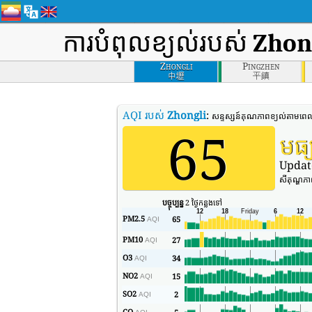
ការបំពុលខ្យល់របស់
Zhon
Zhongli
Pingzhen
中壢
平鎮
AQI របស់
Zhongli
:
សន្ទស្សន៍គុណភាពខ្យល់តាមពេ
65
មធ្
Updat
សីតុណ្ហភ
បច្ចុប្បន្ន
2 ថ្ងៃកន្លងទៅ
PM2.5
65
AQI
PM10
27
AQI
O3
34
AQI
NO2
15
AQI
SO2
2
AQI
CO