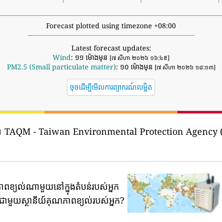
Forecast plotted using timezone +08:00
Latest forecast updates:
Wind
: ១១ ម៉ោងមុន
[៧ សីហា ២០២៦ ១៦:៤៥]
PM2.5 (Small particulate matter)
: ១០ ម៉ោងមុន
[៧ សីហា ២០២៦ ១៨:១៣]
ចុចដើម្បីមើលការព្យាករណ៍លម្អិត
៖
TAQM - Taiwan Environmental Protection 
ភាពខ្យល់ណាមួយនៅក្នុងតំបន់របស់អ្នក
ទីជាមួយស្ថានីយ៍គុណភាពខ្យល់របស់អ្នក?