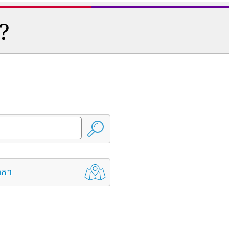
ត?
្នក។