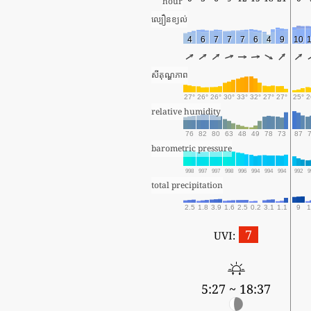
hour
ល្បឿនខ្យល់
4
6
7
7
7
6
4
9
10
សីតុណ្ហភាព
27°
26°
26°
30°
33°
32°
27°
27°
25°
2
relative humidity
76
82
80
63
48
49
78
73
87
barometric pressure
998
997
997
998
996
994
994
994
992
9
total precipitation
2.5
1.8
3.9
1.6
2.5
0.2
3.1
1.1
9
1
7
UVI:
5:27 ~ 18:37