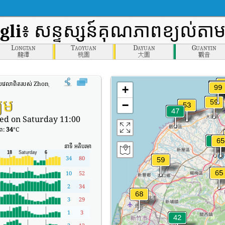
gli
៖ សន្ទស្សន៍គុណភាពខ្យល់តា
Longtan
Taoyuan
Dayuan
Guanyin
龍潭
桃園
大園
觀音
លវេលាពិតរបស់ Zhongli (AQI)។
+
យម
−
ed on Saturday 11:00
ាព:
34
°C
នាទី
អតិបរមា
34
80
10
52
2
34
3
29
1
3