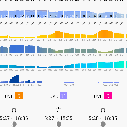
11
12
11
13
12
12
11
12
12
7
7
13
12
10
9
8
7
4
4
9
8
6
3
6°
26°
24°
24°
24°
25°
24°
26°
27°
28°
33°
32°
31°
29°
28°
28°
28°
29°
34°
36°
33°
30°
29°
78
78
95
95
94
89
91
81
72
70
54
61
64
70
66
65
66
65
48
43
53
65
70
90
990
991
990
989
989
989
987
986
988
989
989
990
992
994
994
995
996
997
996
997
998
999
.9
3.9
14.8
32.1
3.4
7.1
2.7
4.1
0.4
0.6
0.2
0.1
0.1
5
11
9
UVI:
UVI:
UVI:
5:27 ~ 18:36
5:27 ~ 18:35
5:28 ~ 18:35