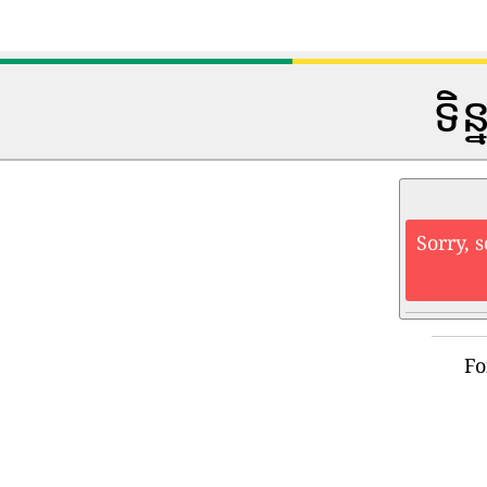
ទិន
Sorry, 
Fo