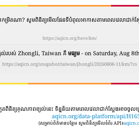
​បំពុល​កម្រិត​ណា? សូមពិនិត្យមើលផែនទីបំពុលអាកាសតាមពេលវេលាជាក់
https://aqicn.org/here/km/
យល់របស់ Zhongli, Taiwan គឺ
មធ្យម
- on Saturday, Aug 8t
https://aqicn.org/snapshot/taiwan/jhongli/20260808-11/km/?cs
្រួតពិនិត្យគុណភាពខ្យល់នេះ ទិន្នន័យតាមពេលវេលាជាក់ស្តែងអាចចូលប្
aqicn.org/data-platform/api/H16
(
សម្រាប់ព័ត៌មានបន្ថែម សូមពិនិត្យមើលទំព័រ API៖
aqicn.o