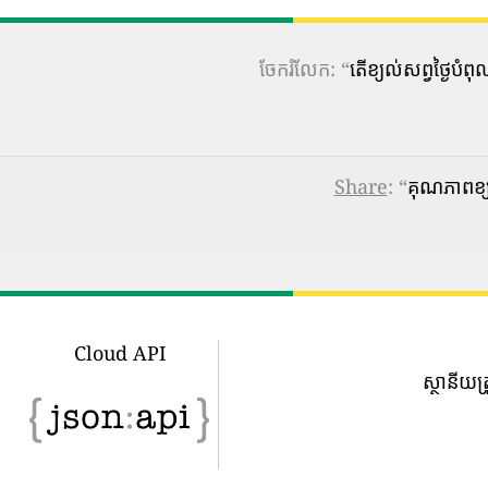
ចែករំលែក: “
តើ​ខ្យល់​សព្វថ្ងៃ
Share
: “
គុណភាពខ្
Cloud API
ស្ថានីយត