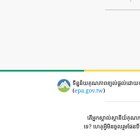
ទិន្នន័យគុណភាពខ្យល់ផ្តល់ដោយ
(
epa.gov.tw
)
តើអ្នកស្គាល់ស្ថានីយ៍គុណ
ទេ?
ហេតុអ្វីមិនចូលរួមផែន