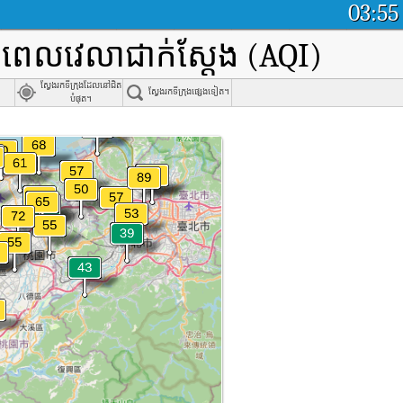
03:55
មពេលវេលាជាក់ស្តែង (AQI)
ស្វែងរកទីក្រុងដែលនៅជិត
ស្វែងរកទីក្រុងផ្សេងទៀត។
បំផុត។