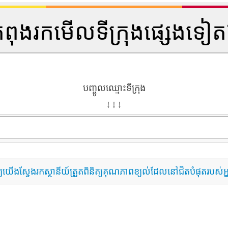
ំពុងរកមើលទីក្រុងផ្សេងទៀ
បញ្ចូលឈ្មោះទីក្រុង
↓ ↓ ↓
្យយើងស្វែងរកស្ថានីយ៍ត្រួតពិនិត្យគុណភាពខ្យល់ដែលនៅជិតបំផុតរបស់អ