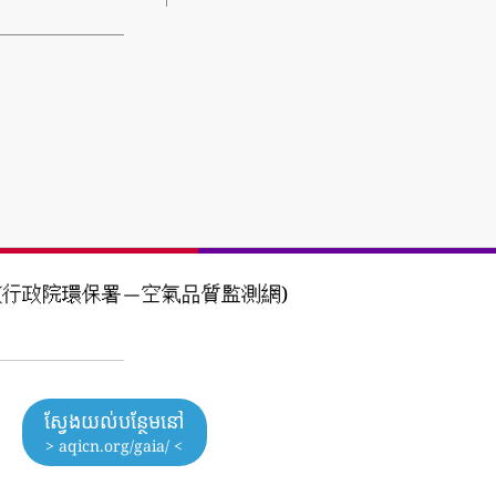
Agency (行政院環保署－空氣品質監測網)
ស្វែងយល់បន្ថែមនៅ
> aqicn.org/gaia/ <