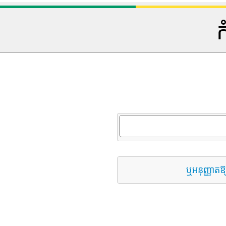
ក
ឬអនុញ្ញាតឱ