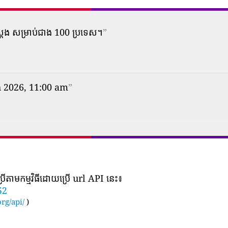
ស្តែង សម្រាប់ជាង 100 ប្រទេស។
”
h 2026, 11:00 am
”
រើតាមកម្មវិធីដោយប្រើ url API នេះ៖
52
rg/api/
)