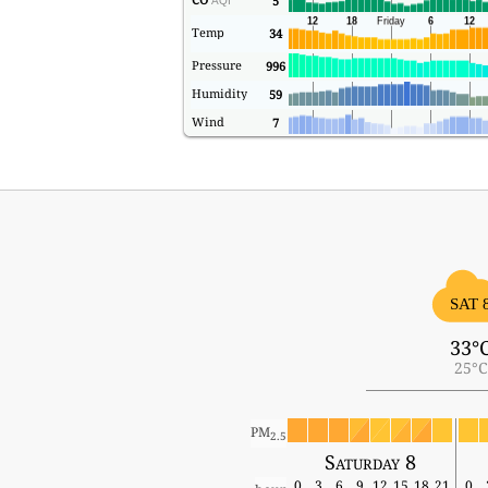
5
AQI
Temp
34
Pressure
996
Humidity
59
Wind
7
SAT 
33°
25°C
PM
2.5
Saturday 8
0
3
6
9
12
15
18
21
0