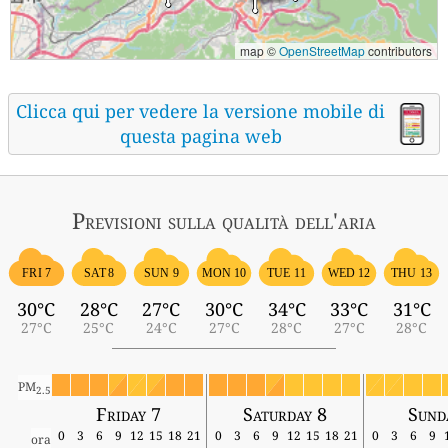
map ©
OpenStreetMap
contributors
Clicca qui per vedere la versione mobile di
questa pagina web
Previsioni sulla qualità dell'aria
FRI 7
SAT 8
SUN 9
MON 10
TUE 11
WED 12
THU 13
30°C
28°C
27°C
30°C
34°C
33°C
31°C
27°C
25°C
24°C
27°C
28°C
27°C
28°C
PM
2.5
Friday 7
Saturday 8
Sund
0
3
6
9
12
15
18
21
0
3
6
9
12
15
18
21
0
3
6
9
ora