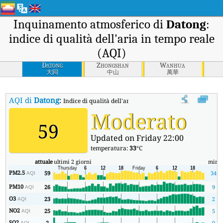
Inquinamento atmosferico di
Datong
:
indice di qualità dell'aria in tempo reale
(AQI)
Datong
Zhongshan
Wanhua
大同
中山
萬華
AQI di
Datong
:
Indice di qualità dell'aria in tempo reale (AQI) di Datong
Moderato
59
Updated on Friday 22:00
temperatura:
33
°C
attuale
ultimi 2 giorni
min
m
PM2.5
59
34
AQI
PM10
26
9
AQI
O3
23
2
AQI
NO2
25
5
AQI
SO2
2
0
AQI