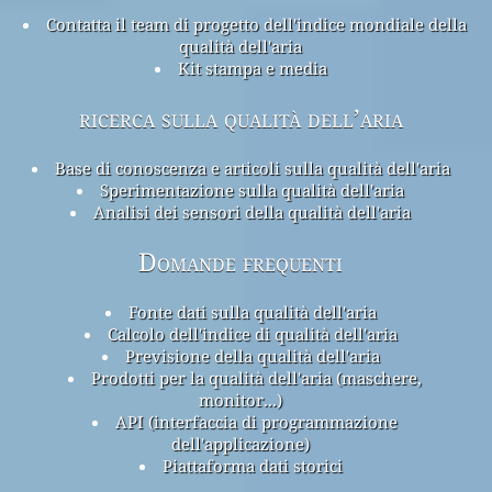
Contatta il team di progetto dell'indice mondiale della
qualità dell'aria
Kit stampa e media
ricerca sulla qualità dell’aria
Base di conoscenza e articoli sulla qualità dell'aria
Sperimentazione sulla qualità dell'aria
Analisi dei sensori della qualità dell'aria
Domande frequenti
Fonte dati sulla qualità dell'aria
Calcolo dell'indice di qualità dell'aria
Previsione della qualità dell'aria
Prodotti per la qualità dell'aria (maschere,
monitor...)
API (interfaccia di programmazione
dell'applicazione)
Piattaforma dati storici