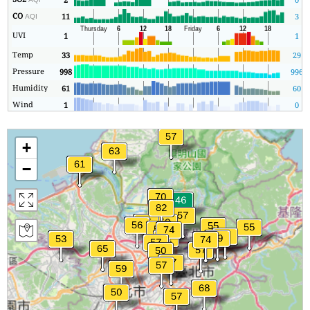
CO
11
3
AQI
UVI
1
1
Temp
33
29
Pressure
998
996
Humidity
61
60
Wind
1
0
+
−