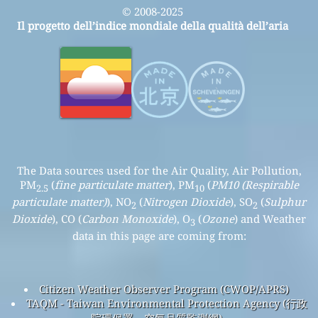
© 2008-2025
Il progetto dell’indice mondiale della qualità dell’aria
The Data sources used for the Air Quality, Air Pollution,
PM
(
fine particulate matter
), PM
(
PM10 (Respirable
2.5
10
particulate matter)
), NO
(
Nitrogen Dioxide
), SO
(
Sulphur
2
2
Dioxide
), CO (
Carbon Monoxide
), O
(
Ozone
) and Weather
3
data in this page are coming from:
Citizen Weather Observer Program (CWOP/APRS)
TAQM - Taiwan Environmental Protection Agency (行政
院環保署－空氣品質監測網)