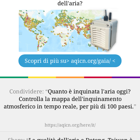
dell'aria?
Scopri di più su
> aqicn.org/gaia/ <
Condividere: “
Quanto è inquinata l'aria oggi?
Controlla la mappa dell'inquinamento
atmosferico in tempo reale, per più di 100 paesi.
”
https://aqicn.org/here/it/
Share
: “
La qualità dell'aria a Datong, Taiwan è