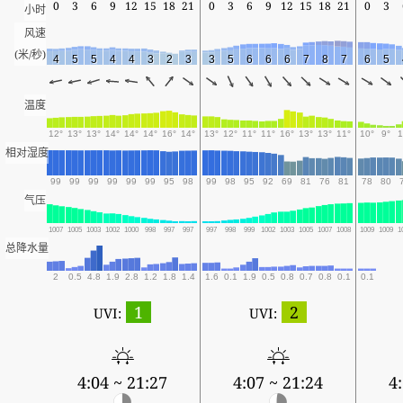
0
3
6
9
12
15
18
21
0
3
6
9
12
15
18
21
0
3
小时
风速
(米/秒)
4
5
5
4
4
3
2
3
3
5
6
6
6
7
8
7
6
5
温度
12°
13°
13°
14°
14°
14°
16°
14°
13°
12°
11°
11°
16°
13°
13°
11°
10°
9°
1
相对湿度
99
99
99
99
99
99
95
98
99
98
95
92
69
81
76
81
78
80
气压
1007
1005
1003
1002
1000
998
997
997
997
998
999
1002
1003
1005
1007
1008
1009
1009
1
总降水量
2
0.5
4.8
1.9
2.8
1.2
1.8
1.4
1.6
0.1
1.9
0.5
0.8
0.7
0.8
0.1
0.1
1
2
UVI:
UVI:
4:04 ~ 21:27
4:07 ~ 21:24
4