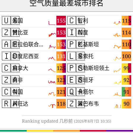
空气质量最差城市排名
🇺🇸
🇨🇱
155
115
美国
智利
🇿🇲
🇮🇳
153
114
赞比亚
印度
🇦🇪
🇵🇰
153
110
阿拉伯联合酋长国
巴基斯坦
🇮🇩
🇱🇸
131
100
印度尼西亚
莱索托
🇨🇦
🇵🇸
125
99
加拿大
巴勒斯坦领土
🇿🇦
🇪🇸
123
92
南非
西班牙
🇨🇳
🇶🇦
121
91
中国
卡塔尔
🇷🇼
🇿🇼
118
90
卢旺达
津巴布韦
Ranking updated 几秒前
(2026年8月7日 10:35)