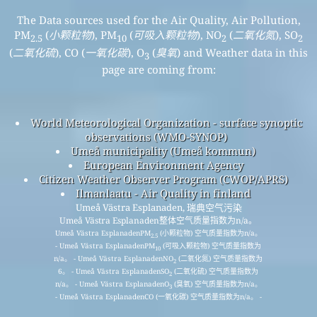
The Data sources used for the Air Quality, Air Pollution,
PM
(
小颗粒物
), PM
(
可吸入颗粒物
), NO
(
二氧化氮
), SO
2.5
10
2
2
(
二氧化硫
), CO (
一氧化碳
), O
(
臭氧
) and Weather data in this
3
page are coming from:
World Meteorological Organization - surface synoptic
observations (WMO-SYNOP)
Umeå municipality (Umeå kommun)
European Environment Agency
Citizen Weather Observer Program (CWOP/APRS)
Ilmanlaatu - Air Quality in finland
Umeå Västra Esplanaden, 瑞典空气污染
Umeå Västra Esplanaden整体空气质量指数为n/a。
Umeå Västra EsplanadenPM
(小颗粒物) 空气质量指数为n/a。
2.5
- Umeå Västra EsplanadenPM
(可吸入颗粒物) 空气质量指数为
10
n/a。 - Umeå Västra EsplanadenNO
(二氧化氮) 空气质量指数为
2
6。 - Umeå Västra EsplanadenSO
(二氧化硫) 空气质量指数为
2
n/a。 - Umeå Västra EsplanadenO
(臭氧) 空气质量指数为n/a。
3
- Umeå Västra EsplanadenCO (一氧化碳) 空气质量指数为n/a。 -