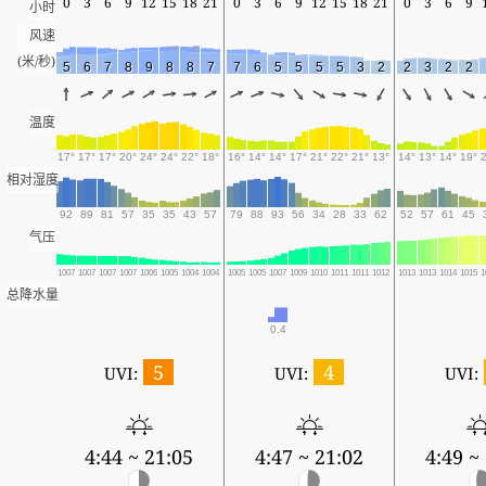
0
3
6
9
12
15
18
21
0
3
6
9
12
15
18
21
0
3
6
9
小时
风速
(米/秒)
5
6
7
8
9
8
8
7
7
6
5
5
5
5
3
2
2
3
2
2
温度
17°
17°
17°
20°
24°
24°
22°
18°
16°
14°
14°
17°
21°
22°
21°
13°
14°
13°
14°
19°
相对湿度
92
89
81
57
35
35
43
57
79
88
93
56
34
28
33
62
52
57
61
45
气压
1007
1007
1007
1007
1006
1005
1004
1004
1005
1005
1007
1009
1010
1011
1011
1012
1013
1013
1014
1015
1
总降水量
0.4
5
4
UVI:
UVI:
UVI:
4:44 ~ 21:05
4:47 ~ 21:02
4:49 ~