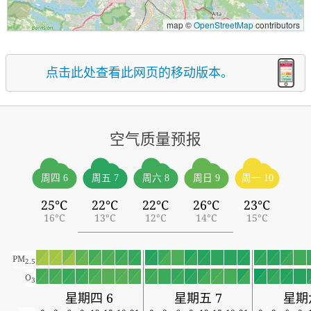
map ©
OpenStreetMap
contributors
点击此处查看此网页的移动版本。
空气质量预报
周四 6
周五 7
周六 8
周日 9
周一 10
25°C
22°C
22°C
26°C
23°C
16°C
13°C
12°C
14°C
15°C
PM
2.5
O
3
星期四 6
星期五 7
星期