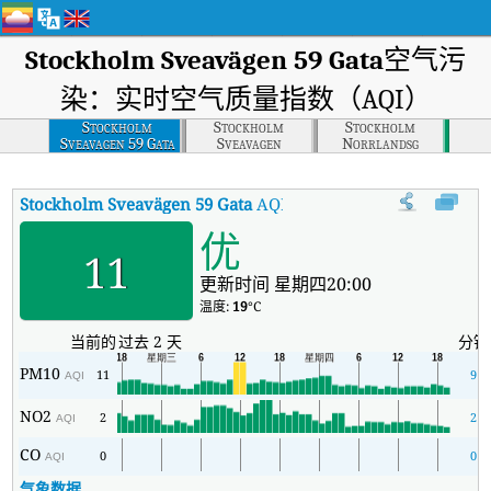
Stockholm Sveavägen 59 Gata
空气污
染：实时空气质量指数（AQI）
Stockholm
Stockholm
Stockholm
Sveavagen 59 Gata
Sveavagen
Norrlandsg
Stockholm Sveavägen 59 Gata
AQI
:
Stockholm Sveavägen 59
优
11
更新时间 星期四20:00
温度:
19
°C
当前的
过去 2 天
分钟
PM10
11
9
AQI
NO2
2
2
AQI
CO
0
0
AQI
气象数据