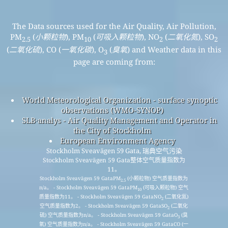
The Data sources used for the Air Quality, Air Pollution,
PM
(
小颗粒物
), PM
(
可吸入颗粒物
), NO
(
二氧化氮
), SO
2.5
10
2
2
(
二氧化硫
), CO (
一氧化碳
), O
(
臭氧
) and Weather data in this
3
page are coming from:
World Meteorological Organization - surface synoptic
observations (WMO-SYNOP)
SLB·analys - Air Quality Management and Operator in
the City of Stockholm
European Environment Agency
Stockholm Sveavägen 59 Gata, 瑞典空气污染
Stockholm Sveavägen 59 Gata整体空气质量指数为
11。
Stockholm Sveavägen 59 GataPM
(小颗粒物) 空气质量指数为
2.5
n/a。 - Stockholm Sveavägen 59 GataPM
(可吸入颗粒物) 空气
10
质量指数为11。 - Stockholm Sveavägen 59 GataNO
(二氧化氮)
2
空气质量指数为2。 - Stockholm Sveavägen 59 GataSO
(二氧化
2
硫) 空气质量指数为n/a。 - Stockholm Sveavägen 59 GataO
(臭
3
氧) 空气质量指数为n/a。 - Stockholm Sveavägen 59 GataCO (一