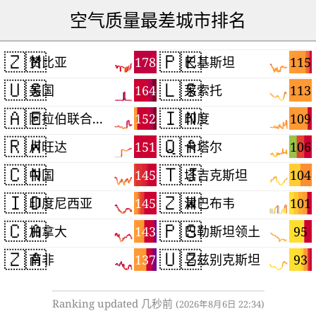
空气质量最差城市排名
🇿🇲
🇵🇰
178
115
赞比亚
巴基斯坦
🇺🇸
🇱🇸
164
113
美国
莱索托
🇦🇪
🇮🇳
152
109
阿拉伯联合酋长国
印度
🇷🇼
🇶🇦
151
106
卢旺达
卡塔尔
🇨🇳
🇹🇯
145
104
中国
塔吉克斯坦
🇮🇩
🇿🇼
145
101
印度尼西亚
津巴布韦
🇨🇦
🇵🇸
143
95
加拿大
巴勒斯坦领土
🇿🇦
🇺🇿
137
93
南非
乌兹别克斯坦
Ranking updated 几秒前
(2026年8月6日 22:34)