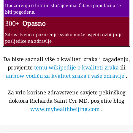
Upozorenja o hitnim slučajevima. Čitava populacija će
biti pogođena.
300+
Opasno
Zdravstveno upozorenje: svako može osjetiti ozbiljnije
posljedice na zdravlje
Da biste saznali više o kvaliteti zraka i zagađenju,
provjerite
temu wikipedije o kvaliteti zraka
ili
airnow vodiču za kvalitet zraka i vaše zdravlje
.
Za vrlo korisne zdravstvene savjete pekinškog
doktora Richarda Saint Cyr MD, posjetite blog
www.myhealthbeijing.com
.