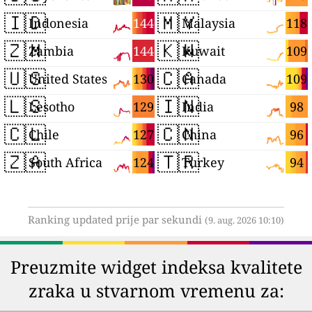
🇮🇩
🇲🇾
144
118
Indonesia
Malaysia
🇿🇲
🇰🇼
144
109
Zambia
Kuwait
🇺🇸
🇨🇦
130
109
United States
Canada
🇱🇸
🇮🇳
129
98
Lesotho
India
🇨🇱
🇨🇳
127
96
Chile
China
🇿🇦
🇹🇷
124
94
South Africa
Turkey
Ranking updated prije par sekundi
(9. aug. 2026 10:10)
Preuzmite widget indeksa kvalitete
zraka u stvarnom vremenu za: