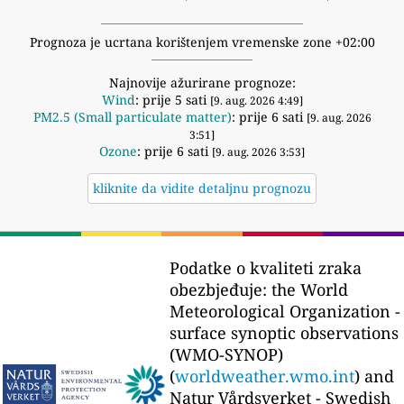
Prognoza je ucrtana korištenjem vremenske zone +02:00
Najnovije ažurirane prognoze:
Wind
: prije 5 sati
[9. aug. 2026 4:49]
PM2.5 (Small particulate matter)
: prije 6 sati
[9. aug. 2026
3:51]
Ozone
: prije 6 sati
[9. aug. 2026 3:53]
kliknite da vidite detaljnu prognozu
Podatke o kvaliteti zraka
obezbjeđuje:
the World
Meteorological Organization -
surface synoptic observations
(WMO-SYNOP)
(
worldweather.wmo.int
) and
Natur Vårdsverket - Swedish