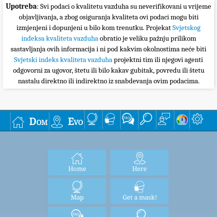
Upotreba
: Svi podaci o kvalitetu vazduha su neverifikovani u vrijeme
objavljivanja, a zbog osiguranja kvaliteta ovi podaci mogu biti
izmjenjeni i dopunjeni u bilo kom trenutku. Projekat
Svjetskog
indeksa kvaliteta vazduha
obratio je veliku pažnju prilikom
sastavljanja ovih informacija i ni pod kakvim okolnostima neće biti
Svjetski indeks kvaliteta vazduha
projektni tim ili njegovi agenti
odgovorni za ugovor, štetu ili bilo kakav gubitak, povredu ili štetu
nastalu direktno ili indirektno iz snabdevanja ovim podacima.
Dom
Evo
Home
Here
Map
Get a mask!