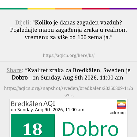
Dijeli: “
Koliko je danas zagađen vazduh?
Pogledajte mapu zagađenja zraka u realnom
vremenu za više od 100 zemalja.
”
https://aqicn.org/here/bs/
Share
: “
Kvalitet zraka za Bredkälen, Sweden je
Dobro
- on Sunday, Aug 9th 2026, 11:00 am
”
https://aqicn.org/snapshot/sweden/bredkalen/20260809-11/b
s/?cs