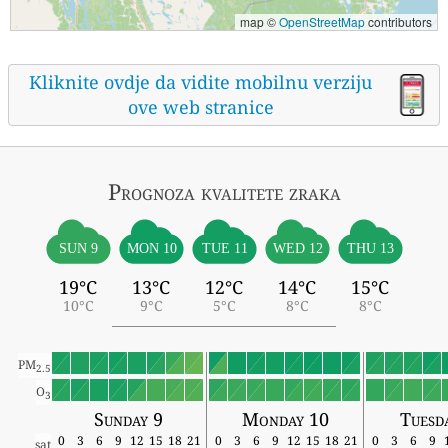
map ©
OpenStreetMap
contributors
Kliknite ovdje da vidite mobilnu verziju
ove web stranice
Prognoza kvalitete zraka
SUN 9
MON 10
TUE 11
WED 12
THU 13
19°C
13°C
12°C
14°C
15°C
10°C
9°C
5°C
8°C
8°C
PM
2.5
O
3
Sunday 9
Monday 10
Tuesd
0
3
6
9
12
15
18
21
0
3
6
9
12
15
18
21
0
3
6
9
sat