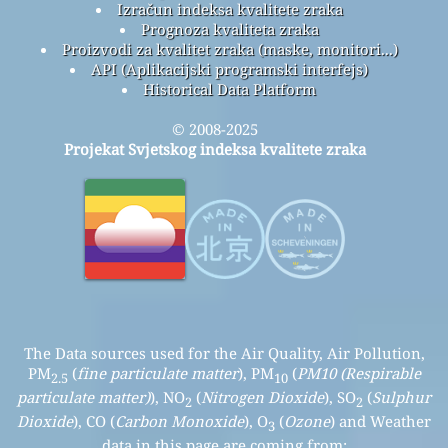
Izračun indeksa kvalitete zraka
Prognoza kvaliteta zraka
Proizvodi za kvalitet zraka (maske, monitori...)
API (Aplikacijski programski interfejs)
Historical Data Platform
© 2008-2025
Projekat Svjetskog indeksa kvalitete zraka
The Data sources used for the Air Quality, Air Pollution,
PM
(
fine particulate matter
), PM
(
PM10 (Respirable
2.5
10
particulate matter)
), NO
(
Nitrogen Dioxide
), SO
(
Sulphur
2
2
Dioxide
), CO (
Carbon Monoxide
), O
(
Ozone
) and Weather
3
data in this page are coming from: