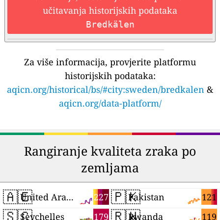
učitavanja historijskih podataka
Bredkälen
Za više informacija, provjerite platformu
historijskih podataka:
aqicn.org/historical/bs/#city:sweden/bredkalen
&
aqicn.org/data-platform/
Rangiranje kvaliteta zraka po
zemljama
🇦🇪
🇵🇰
227
121
United Arab Emirates
Pakistan
🇸🇨
🇷🇼
179
119
Seychelles
Rwanda