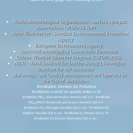
World Meteorological Organization - surface synoptic
observations (WMO-SYNOP)
Natur Vårdsverket - Swedish Environmental Protection
Agency
European Environment Agency
Sundsvall municipality (Sundsvalls kommun)
Citizen Weather Observer Program (CWOP/APRS)
NILU - Norsk institutt for Luftforskning (Norwegian
Institute for Air Research)
SLB·analys - Air Quality Management and Operator in
the City of Stockholm
Bredkälen, Sweden Air Pollution
Bredkälen overall air quality index is 18
Bredkälen PM
(fine particulate matter) AQI is 4 - Bredkälen
2.5
PM
(PM10 (Respirable particulate matter)) AQI is 2 -
10
Bredkälen NO
(Nitrogen Dioxide) AQI is n/a - Bredkälen SO
2
2
(Sulphur Dioxide) AQI is n/a - Bredkälen O
(Ozone) AQI is 18 -
3
Bredkälen CO (Carbon Monoxide) AQI is n/a -