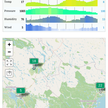
Temp
17
8
Pressure
1005
1005
Humidity
70
53
Wind
5
1
+
−