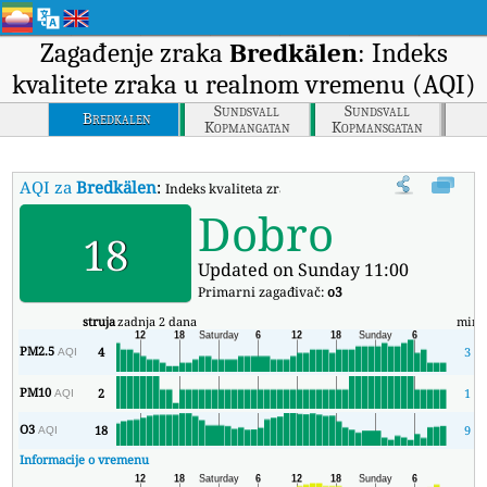
Zagađenje zraka
Bredkälen
: Indeks
kvalitete zraka u realnom vremenu (AQI)
Sundsvall
Sundsvall
Bredkalen
Kopmangatan
Kopmansgatan
AQI za
Bredkälen
:
Indeks kvaliteta zraka (AQI) kompanije Bredkälen
Dobro
18
Updated on Sunday 11:00
Primarni zagađivač:
o3
struja
zadnja 2 dana
min
PM2.5
4
3
AQI
PM10
2
1
AQI
O3
18
9
AQI
Informacije o vremenu