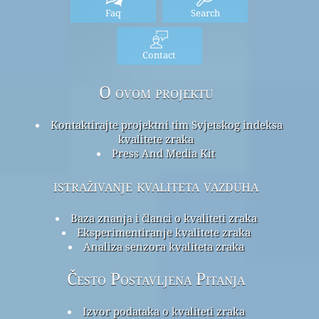
Faq
Search
Contact
O ovom projektu
Kontaktirajte projektni tim Svjetskog indeksa
kvalitete zraka
Press And Media Kit
istraživanje kvaliteta vazduha
Baza znanja i članci o kvaliteti zraka
Eksperimentiranje kvalitete zraka
Analiza senzora kvaliteta zraka
Često Postavljena Pitanja
Izvor podataka o kvaliteti zraka