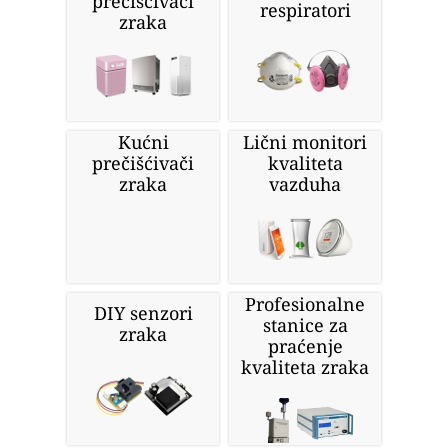
prečišćivači
respiratori
zraka
Kućni
Lični monitori
prečišćivači
kvaliteta
zraka
vazduha
Profesionalne
DIY senzori
stanice za
zraka
praćenje
kvaliteta zraka