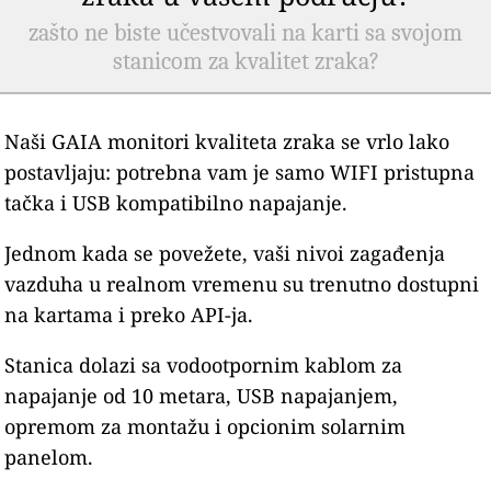
zašto ne biste učestvovali na karti sa svojom
stanicom za kvalitet zraka?
Naši GAIA monitori kvaliteta zraka se vrlo lako
postavljaju: potrebna vam je samo WIFI pristupna
tačka i USB kompatibilno napajanje.
Jednom kada se povežete, vaši nivoi zagađenja
vazduha u realnom vremenu su trenutno dostupni
na kartama i preko API-ja.
Stanica dolazi sa vodootpornim kablom za
napajanje od 10 metara, USB napajanjem,
opremom za montažu i opcionim solarnim
panelom.