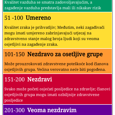
Kvalitet vazduha se smatra zadovoljavajućim, a
zagađenje vazduha predstavlja mali ili nikakav rizik
51 -100
Umereno
Kvalitet zraka je prihvatljiv; Međutim, neki zagađivači
mogu imati umjereno zabrinjavajući utjecaj na
zdravstveno stanje malog broja ljudi koji su veoma
osjetljivi na zagađenje zraka.
101-150
Nezdravo za osetljive grupe
Može prouzrokovati zdravstvene poteškoće kod članova
osjetljivih grupa. Većina verovatno neće biti pogođena.
151-200
Nezdravi
Svako može početi osjećati posljedice na zdravlje; članovi
osjetljivih grupa mogu imati ozbiljnije zdravstvene
posljedice
201-300
Veoma nezdravim