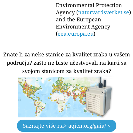
Environmental Protection
Agency (
naturvardsverket.se
)
and the European
Environment Agency
(
eea.europa.eu
)
Znate li za neke stanice za kvalitet zraka u vašem
području?
zašto ne biste učestvovali na karti sa
svojom stanicom za kvalitet zraka?
Saznajte više na
> aqicn.org/gaia/ <