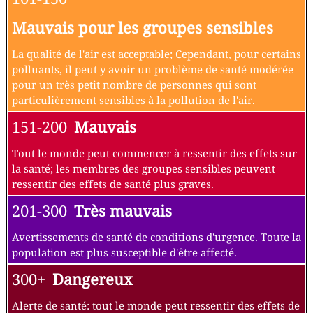
Mauvais pour les groupes sensibles
La qualité de l'air est acceptable; Cependant, pour certains
polluants, il peut y avoir un problème de santé modérée
pour un très petit nombre de personnes qui sont
particulièrement sensibles à la pollution de l'air.
151-200
Mauvais
Tout le monde peut commencer à ressentir des effets sur
la santé; les membres des groupes sensibles peuvent
ressentir des effets de santé plus graves.
201-300
Très mauvais
Avertissements de santé de conditions d'urgence. Toute la
population est plus susceptible d'être affecté.
300+
Dangereux
Alerte de santé: tout le monde peut ressentir des effets de