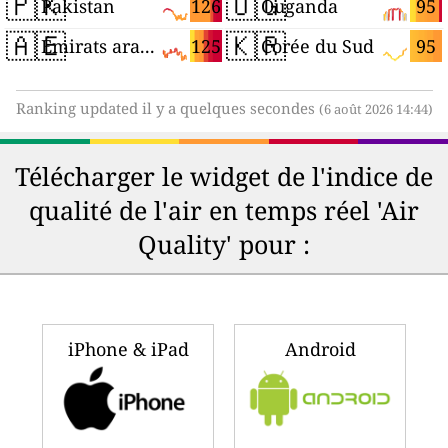
🇵🇰
🇺🇬
126
95
Pakistan
Ouganda
🇦🇪
🇰🇷
125
95
Émirats arabes unis
Corée du Sud
Ranking updated il y a quelques secondes
(6 août 2026 14:44)
Télécharger le widget de l'indice de
qualité de l'air en temps réel 'Air
Quality' pour :
iPhone & iPad
Android