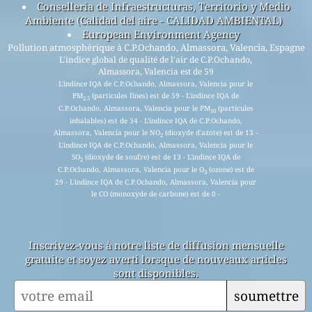
Conselleria de Infraestructuras, Territorio y Medio
Ambiente (Calidad del aire - CALIDAD AMBIENTAL)
European Environment Agency
Pollution atmosphérique à C.P.Ochando, Almassora, Valencia, Espagne
L'indice global de qualité de l'air de C.P.Ochando,
Almassora, Valencia est de 59
L'indince IQA de C.P.Ochando, Almassora, Valencia pour le
PM
(particules fines) est de 59 - L'indince IQA de
2.5
C.P.Ochando, Almassora, Valencia pour le PM
(particules
10
inhalables) est de 34 - L'indince IQA de C.P.Ochando,
Almassora, Valencia pour le NO
(dioxyde d'azote) est de 13 -
2
L'indince IQA de C.P.Ochando, Almassora, Valencia pour le
SO
(dioxyde de soufre) est de 13 - L'indince IQA de
2
C.P.Ochando, Almassora, Valencia pour le O
(ozone) est de
3
29 - L'indince IQA de C.P.Ochando, Almassora, Valencia pour
le CO (monoxyde de carbone) est de 0 -
Inscrivez-vous à notre liste de diffusion mensuelle
gratuite et soyez averti lorsque de nouveaux articles
sont disponibles.
soumettre