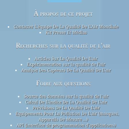
À propos de ce projet
Contacter L'équipe De La Qualité De L'Air Mondiale
Kit Presse Et Médias
Recherches sur la qualité de l'air
Articles Sur La Qualité De L'air
Expérimentation sur la qualité de l'air
Analyse Des Capteurs De La Qualité De L'air
Foire aux questions
Source des données sur la qualité de l'air
Calcul De L'indice De La Qualité De L'air
Prévisions De La Qualité De L'air
Equipements Pour La Pollution De L'air (masques,
Appareils De Mesure ...)
API (interface de programmation d'applications)