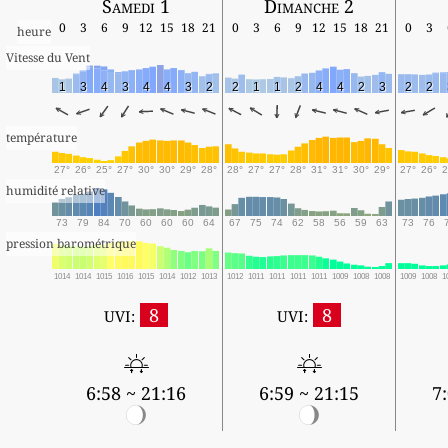
Samedi 1
Dimanche 2
0
3
6
9
12
15
18
21
0
3
6
9
12
15
18
21
0
3
heure
Vitesse du Vent
1
3
4
3
4
4
3
2
2
1
1
2
4
4
2
3
2
2
température
27°
26°
25°
27°
30°
30°
29°
28°
28°
27°
27°
28°
31°
31°
30°
29°
27°
26°
2
humidité relative
73
79
84
70
60
60
60
64
67
75
74
62
58
56
59
63
73
76
pression barométrique
1014
1014
1015
1016
1015
1014
1012
1013
1012
1011
1011
1011
1011
1009
1008
1008
1009
1008
1
8
8
UVI:
UVI:
6:58 ~ 21:16
6:59 ~ 21:15
7