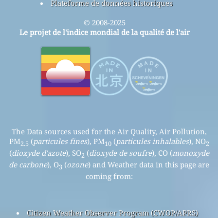
Plateforme de données historiques
© 2008-2025
Le projet de l'indice mondial de la qualité de l'air
The Data sources used for the Air Quality, Air Pollution,
PM
(
particules fines
), PM
(
particules inhalables
), NO
2.5
10
2
(
dioxyde d'azote
), SO
(
dioxyde de soufre
), CO (
monoxyde
2
de carbone
), O
(
ozone
) and Weather data in this page are
3
coming from:
Citizen Weather Observer Program (CWOP/APRS)