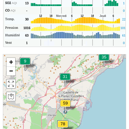
SO2
13
1
AQI
CO
-
0
AQI
Temp.
30
22
Pression
1016
1015
Humidité
63
61
Vent
1
0
+
−