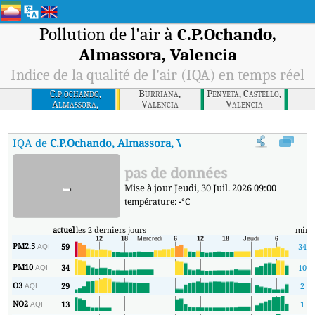
Pollution de l'air à
C.P.Ochando,
Almassora, Valencia
Indice de la qualité de l'air (IQA) en temps réel
C.p.ochando,
Burriana,
Penyeta, Castello,
Almassora,
Valencia
Valencia
Valencia
IQA de
C.P.Ochando, Almassora, Valencia
:
Indice de la qualité de
pas de données
-
Mise à jour Jeudi, 30 Juil. 2026 09:00
température:
-
°C
actuel
les 2 derniers jours
min
PM2.5
59
34
AQI
PM10
34
10
AQI
O3
29
2
AQI
NO2
13
1
AQI