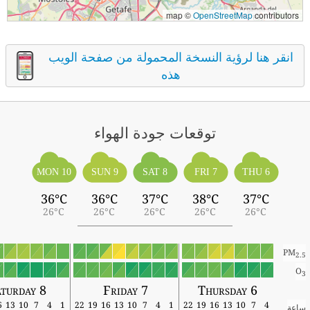
map ©
OpenStreetMap
contributors
انقر هنا لرؤية النسخة المحمولة من صفحة الويب
هذه
توقعات جودة الهواء
MON 10
SUN 9
SAT 8
FRI 7
THU 6
36°C
36°C
37°C
38°C
37°C
26°C
26°C
26°C
26°C
26°C
PM
2.5
O
3
aturday 8
Friday 7
Thursday 6
16
13
10
7
4
1
22
19
16
13
10
7
4
1
22
19
16
13
10
7
4
ساعة