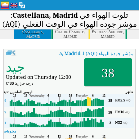
تلوث الهواء في
Castellana, Madrid
:
مؤشر جودة الهواء في الوقت الفعلي (AQI)
Castellana,
Cuatro Caminos,
Escuelas Aguirre,
Madrid
Madrid
Madrid
مؤشر جودة الهواء (AQI) لـ
Castellana, Madrid
.
:
مؤشر جودة الهواء في الوقت الفعلي (AQI) ف
جيد
38
Updated on Thursday 12:00
درجة حرارة:
35
°C
حاضِر
اليومين الماضيين
دقيقة
ال
PM2.5
9
38
AQI
PM10
7
28
AQI
NO2
1
3
AQI
معلومات ال