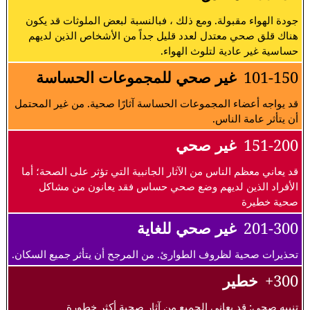
جودة الهواء مقبولة. ومع ذلك ، فبالنسبة لبعض الملوثات قد يكون
هناك قلق صحي معتدل لعدد قليل جداً من الأشخاص الذين لديهم
حساسية غير عادية لتلوث الهواء.
101-150
غير صحي للمجموعات الحساسة
قد يواجه أعضاء المجموعات الحساسة آثارًا صحية. من غير المحتمل
أن يتأثر عامة الناس.
151-200
غير صحي
قد يعاني معظم الناس من الآثار الجانبية التي تؤثر على الصحة؛ أما
الأفراد الذين لديهم وضع صحي حساس فقد يعانون من مشاكل
صحية خطيرة
201-300
غير صحي للغاية
تحذيرات صحية لظروف الطوارئ. من المرجح أن يتأثر جميع السكان.
300+
خطير
تنبيه صحي: قد يعاني الجميع من آثار صحية أكثر خطورة