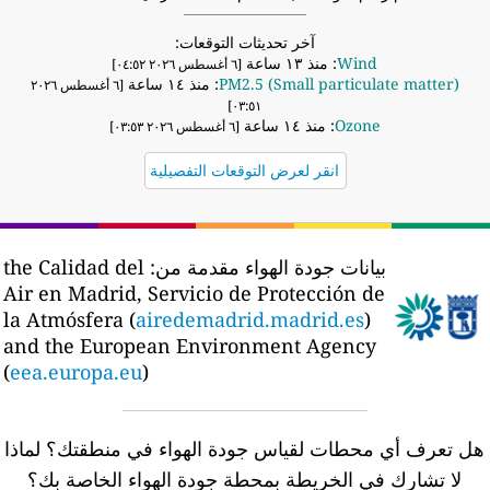
آخر تحديثات التوقعات:
Wind
: منذ ١٣ ساعة
[٦ أغسطس ٢٠٢٦ ٠٤:٥٢]
PM2.5 (Small particulate matter)
: منذ ١٤ ساعة
[٦ أغسطس ٢٠٢٦
٠٣:٥١]
Ozone
: منذ ١٤ ساعة
[٦ أغسطس ٢٠٢٦ ٠٣:٥٣]
انقر لعرض التوقعات التفصيلية
بيانات جودة الهواء مقدمة من:
the Calidad del
Air en Madrid, Servicio de Protección de
la Atmósfera (
airedemadrid.madrid.es
)
and the European Environment Agency
(
eea.europa.eu
)
ل تعرف أي محطات لقياس جودة الهواء في منطقتك؟
لماذا
لا تشارك في الخريطة بمحطة جودة الهواء الخاصة بك؟