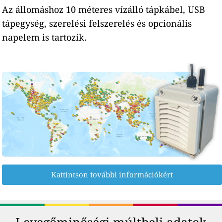
Az állomáshoz 10 méteres vízálló tápkábel, USB
tápegység, szerelési felszerelés és opcionális
napelem is tartozik.
Kattintson további információkért
Levegőminőségi múltbeli adatok