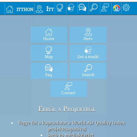
itthon
Itt
Home
Here
Map
Get a mask!
Faq
Search
Contact
Erről a Projektről
Vegye fel a kapcsolatot a World Air Quality Index
projektcsapatával
Sajtó és médiakészlet