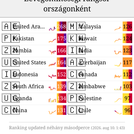
országonként
🇦🇪
🇲🇾
268
126
United Arab Emirates
Malaysia
🇵🇰
🇰🇼
175
124
Pakistan
Kuwait
🇿🇲
🇮🇳
166
123
Zambia
India
🇺🇸
🇦🇿
164
117
United States
Azerbaijan
🇮🇩
🇨🇦
152
112
Indonesia
Canada
🇿🇦
🇿🇼
139
103
South Africa
Zimbabwe
🇺🇬
🇵🇸
134
97
Uganda
Palestine
🇨🇳
🇨🇱
131
96
China
Chile
Ranking updated néhány másodperce
(2026. aug 10. 1:43)