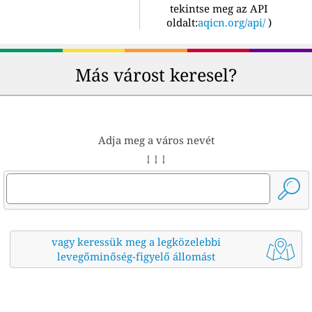
tekintse meg az API
oldalt:
aqicn.org/api/
)
Más várost keresel?
Adja meg a város nevét
↓ ↓ ↓
vagy keressük meg a legközelebbi
levegőminőség-figyelő állomást