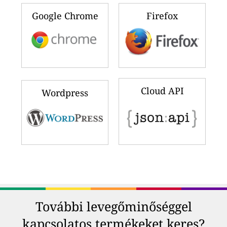
Google Chrome
Firefox
Cloud API
Wordpress
További levegőminőséggel
kapcsolatos termékeket keres?