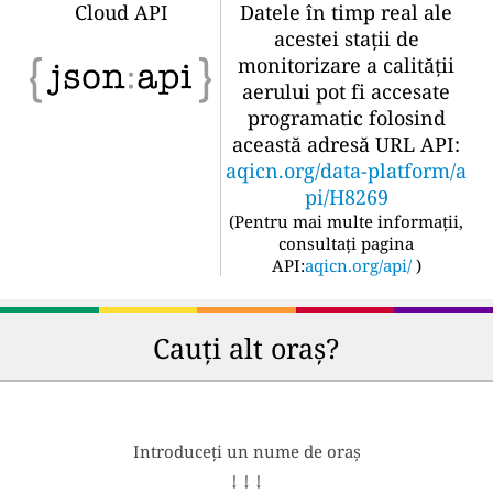
Cloud API
Datele în timp real ale
acestei stații de
monitorizare a calității
aerului pot fi accesate
programatic folosind
această adresă URL API:
aqicn.org/data-platform/a
pi/H8269
(
Pentru mai multe informații,
consultați pagina
API:
aqicn.org/api/
)
Cauți alt oraș?
Introduceți un nume de oraș
↓ ↓ ↓