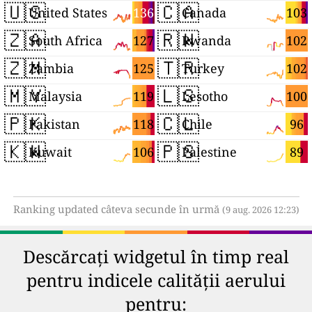
🇺🇸
🇨🇦
136
103
United States
Canada
🇿🇦
🇷🇼
127
102
South Africa
Rwanda
🇿🇲
🇹🇷
125
102
Zambia
Turkey
🇲🇾
🇱🇸
119
100
Malaysia
Lesotho
🇵🇰
🇨🇱
118
96
Pakistan
Chile
🇰🇼
🇵🇸
106
89
Kuwait
Palestine
Ranking updated câteva secunde în urmă
(9 aug. 2026 12:23)
Descărcați widgetul în timp real
pentru indicele calității aerului
pentru: