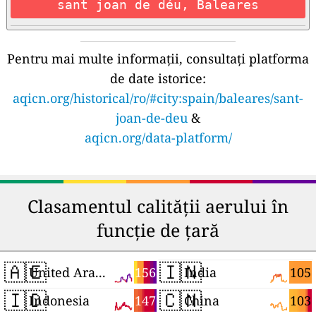
sant joan de déu, Baleares
Pentru mai multe informații, consultați platforma
de date istorice:
aqicn.org/historical/ro/#city:spain/baleares/sant-
joan-de-deu
&
aqicn.org/data-platform/
Clasamentul calității aerului în
funcție de țară
🇦🇪
🇮🇳
156
105
United Arab Emirates
India
🇮🇩
🇨🇳
147
103
Indonesia
China