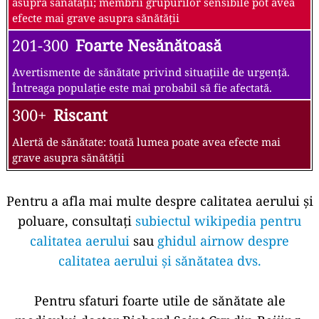
asupra sănătății; membrii grupurilor sensibile pot avea
efecte mai grave asupra sănătății
201-300
Foarte Nesănătoasă
Avertismente de sănătate privind situațiile de urgență.
Întreaga populație este mai probabil să fie afectată.
300+
Riscant
Alertă de sănătate: toată lumea poate avea efecte mai
grave asupra sănătății
Pentru a afla mai multe despre calitatea aerului și
poluare, consultați
subiectul wikipedia pentru
calitatea aerului
sau
ghidul airnow despre
calitatea aerului și sănătatea dvs.
Pentru sfaturi foarte utile de sănătate ale