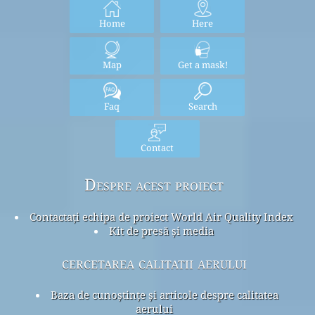
Home
Here
Map
Get a mask!
Faq
Search
Contact
Despre acest proiect
Contactați echipa de proiect World Air Quality Index
Kit de presă și media
cercetarea calitatii aerului
Baza de cunoștințe și articole despre calitatea
aerului