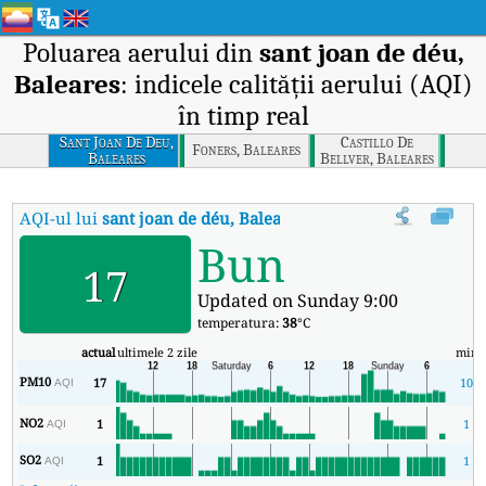
Poluarea aerului din
sant joan de déu,
Baleares
: indicele calității aerului (AQI)
în timp real
Sant Joan De Deu,
Castillo De
Foners, Baleares
Baleares
Bellver, Baleares
AQI-ul lui
sant joan de déu, Baleares
:
Indicele calității aerului (A
Bun
17
Updated on Sunday 9:00
temperatura:
38
°C
actual
ultimele 2 zile
min
PM10
17
10
AQI
NO2
1
1
AQI
SO2
1
1
AQI