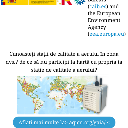
(
caib.es
) and
the European
Environment
Agency
(
eea.europa.eu
)
Cunoașteți stații de calitate a aerului în zona
dvs.?
de ce să nu participi la hartă cu propria ta
stație de calitate a aerului?
Aflați mai multe la
> aqicn.org/gaia/ <