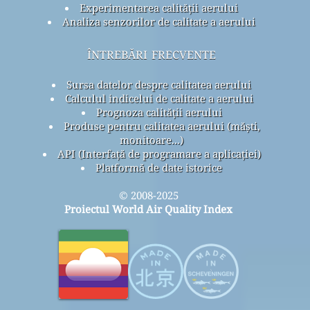
Experimentarea calității aerului
Analiza senzorilor de calitate a aerului
întrebări frecvente
Sursa datelor despre calitatea aerului
Calculul indicelui de calitate a aerului
Prognoza calității aerului
Produse pentru calitatea aerului (măști,
monitoare...)
API (Interfață de programare a aplicației)
Platformă de date istorice
© 2008-2025
Proiectul World Air Quality Index