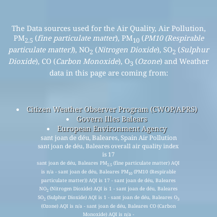
The Data sources used for the Air Quality, Air Pollution,
PM
(
fine particulate matter
), PM
(
PM10 (Respirable
2.5
10
particulate matter)
), NO
(
Nitrogen Dioxide
), SO
(
Sulphur
2
2
Dioxide
), CO (
Carbon Monoxide
), O
(
Ozone
) and Weather
3
data in this page are coming from:
Citizen Weather Observer Program (CWOP/APRS)
Govern Illes Balears
European Environment Agency
sant joan de déu, Baleares, Spain Air Pollution
sant joan de déu, Baleares overall air quality index
is 17
sant joan de déu, Baleares PM
(fine particulate matter) AQI
2.5
is n/a - sant joan de déu, Baleares PM
(PM10 (Respirable
10
particulate matter)) AQI is 17 - sant joan de déu, Baleares
NO
(Nitrogen Dioxide) AQI is 1 - sant joan de déu, Baleares
2
SO
(Sulphur Dioxide) AQI is 1 - sant joan de déu, Baleares O
2
3
(Ozone) AQI is n/a - sant joan de déu, Baleares CO (Carbon
Monoxide) AQI is n/a -