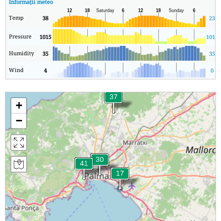
Informații meteo
Temp
38
23
Pressure
1015
1014
Humidity
35
35
Wind
4
0
+
−