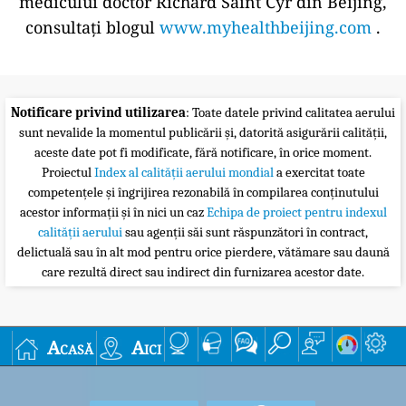
medicului doctor Richard Saint Cyr din Beijing,
consultați blogul
www.myhealthbeijing.com
.
Notificare privind utilizarea
: Toate datele privind calitatea aerului
sunt nevalide la momentul publicării și, datorită asigurării calității,
aceste date pot fi modificate, fără notificare, în orice moment.
Proiectul
Index al calității aerului mondial
a exercitat toate
competențele și îngrijirea rezonabilă în compilarea conținutului
acestor informații și în nici un caz
Echipa de proiect pentru indexul
calității aerului
sau agenții săi sunt răspunzători în contract,
delictuală sau în alt mod pentru orice pierdere, vătămare sau daună
care rezultă direct sau indirect din furnizarea acestor date.
Acasă
Aici