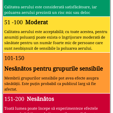
Calitatea aerului este considerată satisfăcătoare, iar
poluarea aerului prezintă un risc mic sau deloc
51 -100
Moderat
Calitatea aerului este acceptabilă; cu toate acestea, pentru
anumiți poluanți poate exista o îngrijorare moderată de
sănătate pentru un număr foarte mic de persoane care
sunt neobișnuit de sensibile la poluarea aerului.
101-150
Nesănătos pentru grupurile sensibile
Membrii grupurilor sensibile pot avea efecte asupra
sănătății. Este puțin probabil ca publicul larg să fie
afectat.
151-200
Nesănătos
Toată lumea poate începe să experimenteze efectele