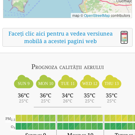
map ©
OpenStreetMap
contributors
Faceți clic aici pentru a vedea versiunea
mobilă a acestei pagini web
Prognoza calității aerului
SUN 9
MON 10
TUE 11
WED 12
THU 13
36°C
36°C
34°C
35°C
35°C
25°C
25°C
26°C
25°C
25°C
PM
2.5
O
3
Sunday 9
Monday 10
Tuesday