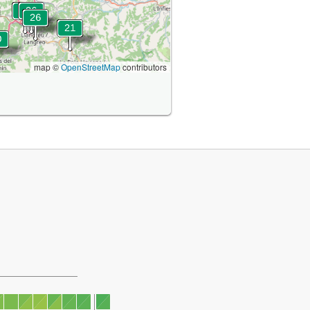
map ©
OpenStreetMap
contributors