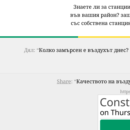
Знаете ли за станции
във вашия район?
защ
със собствена станция
Дял: “
Колко замърсен е въздухът днес? 
Share
: “
Качеството на въздух
http