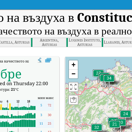
 на въздуха в
Constituc
ачеството на въздуха в реално
Argentina,
Lugones Instituto,
astilla, Asturias
Llaranes, Astur
Asturias
Asturias
а качеството на въздуха в реално време (AQI) на Constitución, Asturias.
+
обре
−
ed on Thursday 22:00
атура:
21
°C
мин
макс
5
72
3
30
11
25
1
12