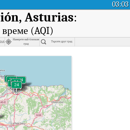
03:03
ión, Asturias
:
 време (AQI)
Намерете най-близкия
ias
Търсете друг град
град