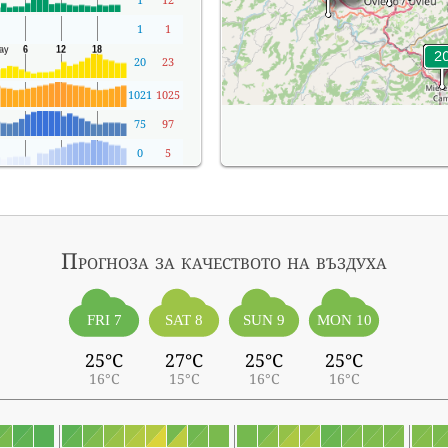
1
1
20
23
1021
1025
75
97
0
5
Прогноза за качеството на въздуха
FRI 7
SAT 8
SUN 9
MON 10
25°C
27°C
25°C
25°C
16°C
15°C
16°C
16°C