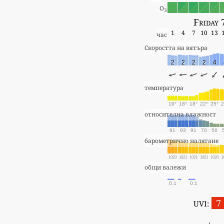
O
3
Friday 
1
4
7
10
13
час
Скоростта на вятъра
2
2
2
2
4
температура
19°
18°
18°
22°
25°
2
относителна влажност
91
93
91
70
56
барометрично налягане
1023
1021
1021
1021
1020
1
общи валежи
0.1
0.1
7
UVI: