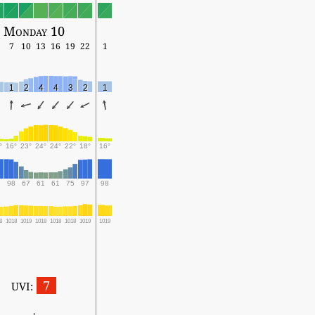
Monday 10
7
10
13
16
19
22
1
1
2
4
4
3
2
1
°
16°
23°
24°
24°
22°
18°
16°
9
98
67
61
61
75
97
98
8
1018
1019
1018
1018
1018
1019
1019
7
UVI: