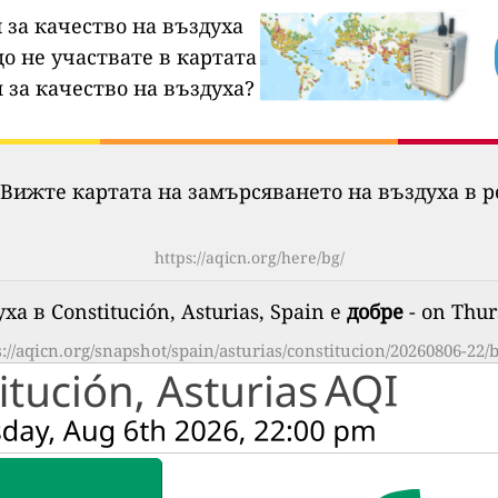
 за качество на въздуха
о не участвате в картата
 за качество на въздуха?
Вижте картата на замърсяването на въздуха в р
https://aqicn.org/here/bg/
а в Constitución, Asturias, Spain е
добре
- on Thur
s://aqicn.org/snapshot/spain/asturias/constitucion/20260806-22/b