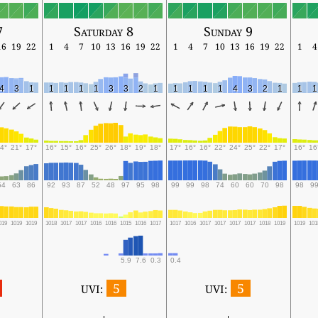
7
Saturday 8
Sunday 9
16
19
22
1
4
7
10
13
16
19
22
1
4
7
10
13
16
19
22
1
4
4
3
1
1
1
1
1
3
3
2
1
1
1
1
1
4
3
2
1
1
1
4°
21°
17°
16°
15°
16°
25°
26°
18°
19°
18°
17°
16°
16°
22°
24°
25°
22°
17°
16°
16
54
63
86
92
93
87
52
48
97
95
98
99
99
98
74
60
60
70
98
98
9
019
1019
1019
1018
1017
1017
1016
1016
1015
1016
1017
1017
1016
1017
1017
1017
1017
1018
1019
1019
101
5.9
7.6
0.3
0.4
5
5
UVI:
UVI: