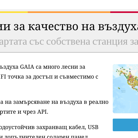
ии за качество на възду
артата със собствена станция з
ъздуха GAIA са много лесни за
FI точка за достъп и съвместимо с
а на замърсяване на въздуха в реално
ртите и чрез API.
водоустойчив захранващ кабел, USB
и допълнителен соларен панел.