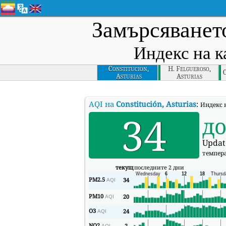
Замърсяването
Индекс на к
Constitucion,
H. Felgueroso,
C
Asturias
Asturias
AQI на
Constitución, Asturias
:
Индекс н
34
д
Updat
темпер
текущ
последните 2 дни
PM2.5
34
AQI
PM10
20
AQI
O3
24
AQI
NO2
2
AQI