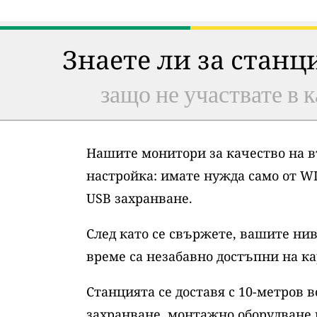
Знаете ли за станц
защо не участвате в к
Нашите монитори за качество на в
настройка: имате нужда само от WI
USB захранване.
След като се свържете, вашите нив
време са незабавно достъпни на ка
Станцията се доставя с 10-метров 
захранване, монтажно оборудване 