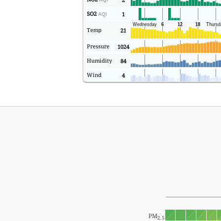
SO2
1
AQI
Temp
21
Pressure
1024
Humidity
84
Wind
4
PM
2.5