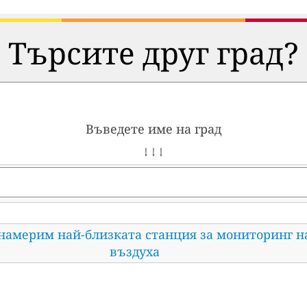
Търсите друг град?
Въведете име на град
↓ ↓ ↓
 намерим най-близката станция за мониторинг н
въздуха