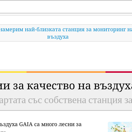
 намерим най-близката станция за мониторинг н
въздуха
ии за качество на възду
артата със собствена станция з
ъздуха GAIA са много лесни за