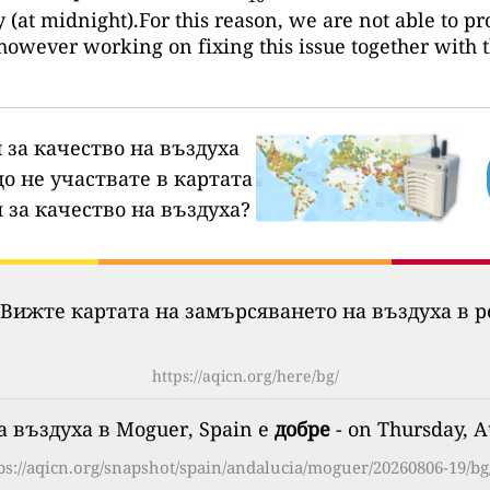
 (at midnight).For this reason, we are not able to pr
however working on fixing this issue together with 
 за качество на въздуха
о не участвате в картата
 за качество на въздуха?
Вижте картата на замърсяването на въздуха в р
https://aqicn.org/here/bg/
а въздуха в Moguer, Spain е
добре
- on Thursday, A
ps://aqicn.org/snapshot/spain/andalucia/moguer/20260806-19/bg