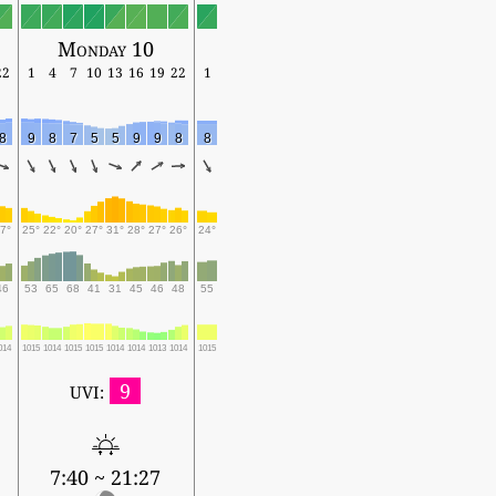
Monday 10
22
1
4
7
10
13
16
19
22
1
8
9
8
7
5
5
9
9
8
8
7°
25°
22°
20°
27°
31°
28°
27°
26°
24°
46
53
65
68
41
31
45
46
48
55
014
1015
1014
1015
1015
1014
1014
1013
1014
1015
9
UVI:
7:40 ~ 21:27