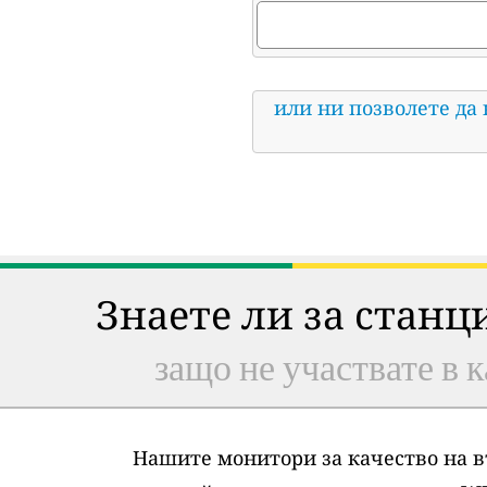
или ни позволете да
Знаете ли за станц
защо не участвате в к
Нашите монитори за качество на в