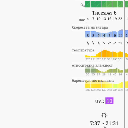
O
3
Thursday 6
4
7
10
13
16
19
22
час
Скоростта на вятъра
8
8
6
4
7
9
11
1
температура
22°
21°
27°
33°
30°
29°
30°
2
относителна влажност
55
55
37
28
43
45
36
4
барометрично налягане
1018
1018
1018
1017
1016
1014
1016
10
10
UVI:
7:37 ~ 21:31