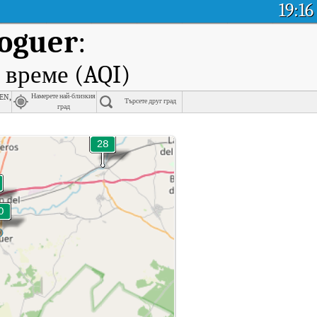
19:16
oguer
:
 време (AQI)
en,
Намерете най-близкия
Търсете друг град
град