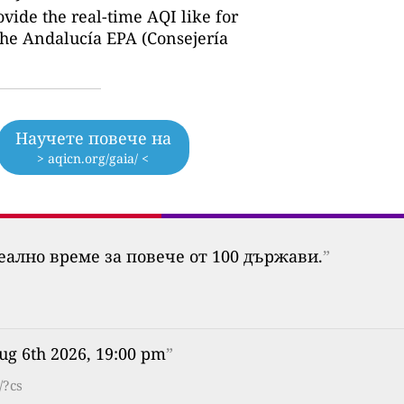
ovide the real-time AQI like for
the Andalucía EPA (Consejería
Научете повече на
> aqicn.org/gaia/ <
еално време за повече от 100 държави.
”
ug 6th 2026, 19:00 pm
”
/?cs