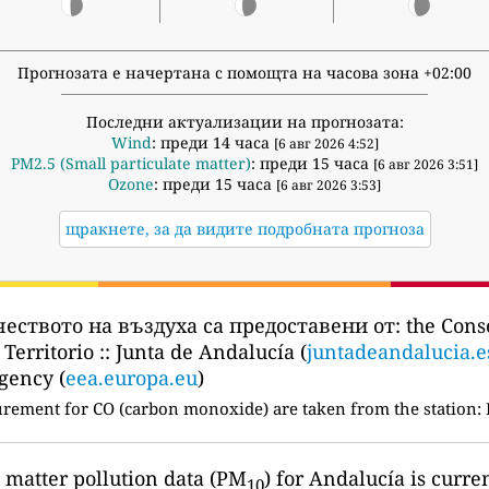
Прогнозата е начертана с помощта на часова зона +02:00
Последни актуализации на прогнозата:
Wind
: преди 14 часа
[6 авг 2026 4:52]
PM2.5 (Small particulate matter)
: преди 15 часа
[6 авг 2026 3:51]
Ozone
: преди 15 часа
[6 авг 2026 3:53]
щракнете, за да видите подробната прогноза
чеството на въздуха са предоставени от:
the Cons
Territorio :: Junta de Andalucía (
juntadeandalucia.e
gency (
eea.europa.eu
)
urement for CO (carbon monoxide) are taken from the station:
e matter pollution data (PM
) for Andalucía is curre
10