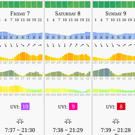
Friday 7
Saturday 8
Sunday 9
1
4
7
10
13
16
19
22
1
4
7
10
13
16
19
22
1
4
7
10
13
16
19
1
10
6
4
4
7
9
8
8
6
5
3
3
8
8
10
9
8
8
6
5
8
8
6°
23°
22°
28°
34°
30°
28°
30°
27°
25°
23°
29°
32°
28°
30°
28°
25°
23°
22°
28°
32°
30°
28°
2
6
52
59
39
27
43
45
38
40
49
52
37
36
50
42
43
57
65
70
44
30
42
44
17
1016
1017
1017
1016
1014
1014
1014
1015
1014
1015
1015
1014
1013
1012
1014
1014
1014
1014
1014
1014
1013
1013
1
10
9
8
UVI:
UVI:
UVI:
7:37 ~ 21:30
7:38 ~ 21:29
7:39 ~ 21:28