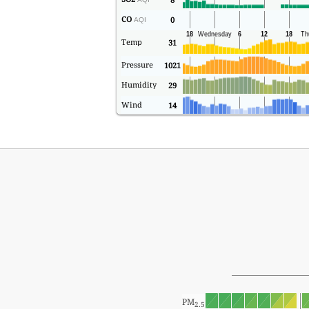
CO
0
AQI
Temp
31
Pressure
1021
Humidity
29
Wind
14
PM
2.5