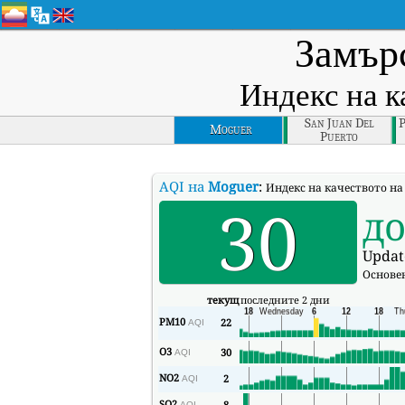
Замърс
Индекс на к
San Juan Del
P
Moguer
Puerto
AQI на
Moguer
:
Индекс на качеството на 
30
д
Updat
Основе
текущ
последните 2 дни
PM10
22
AQI
O3
30
AQI
NO2
2
AQI
SO2
8
AQI