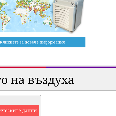
Кликнете за повече информация
о на въздуха
ическите данни