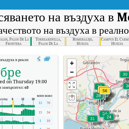
яването на въздуха в
M
ачеството на въздуха в реално
alos, Palos De La
Torrearenilla,
Romeralejo,
Campus El Carm
Frontera
Palos De La
Huelva
Huelva
Frontera
въздуха в реално време (AQI) на Moguer.
+
обре
−
ed on Thursday 19:00
н замърсител:
o3
мин
макс
12
70
15
34
1
10
4
26