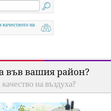
а качеството на
ха във вашия район?
а качество на въздуха?