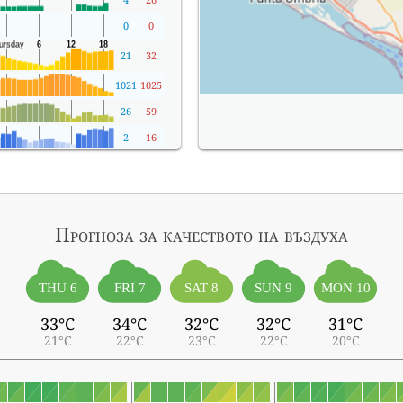
0
0
21
32
1021
1025
26
59
2
16
Прогноза за качеството на въздуха
THU 6
FRI 7
SAT 8
SUN 9
MON 10
33°C
34°C
32°C
32°C
31°C
21°C
22°C
23°C
22°C
20°C