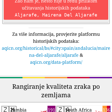
Žao nam je, nešto nije u redu prilikom
učitavanja historijskih podataka
Aljarafe, Mairena Del Aljarafe
Za više informacija, provjerite platformu
historijskih podataka:
aqicn.org/historical/bs/#city:spain/andalucia/maire
na-del-aljarafe/aljarafe
&
aqicn.org/data-platform/
Rangiranje kvaliteta zraka po
zemljama
🇿🇲
🇿🇦
191
136
Zambia
South Africa