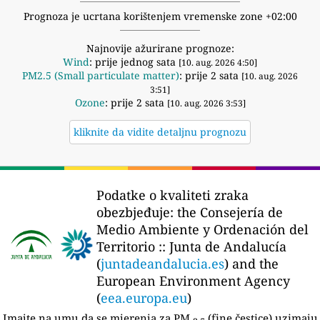
Prognoza je ucrtana korištenjem vremenske zone +02:00
Najnovije ažurirane prognoze:
Wind
: prije jednog sata
[10. aug. 2026 4:50]
PM2.5 (Small particulate matter)
: prije 2 sata
[10. aug. 2026
3:51]
Ozone
: prije 2 sata
[10. aug. 2026 3:53]
kliknite da vidite detaljnu prognozu
Podatke o kvaliteti zraka
obezbjeđuje:
the Consejería de
Medio Ambiente y Ordenación del
Territorio :: Junta de Andalucía
(
juntadeandalucia.es
) and the
European Environment Agency
(
eea.europa.eu
)
Imajte na umu da se mjerenja za PM
(fine čestice) uzimaju