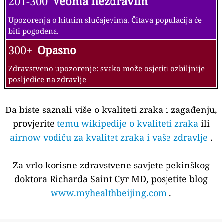
201-300
Veoma nezdravim
Upozorenja o hitnim slučajevima. Čitava populacija će
biti pogođena.
300+
Opasno
Zdravstveno upozorenje: svako može osjetiti ozbiljnije
posljedice na zdravlje
Da biste saznali više o kvaliteti zraka i zagađenju,
provjerite
temu wikipedije o kvaliteti zraka
ili
airnow vodiču za kvalitet zraka i vaše zdravlje
.
Za vrlo korisne zdravstvene savjete pekinškog
doktora Richarda Saint Cyr MD, posjetite blog
www.myhealthbeijing.com
.