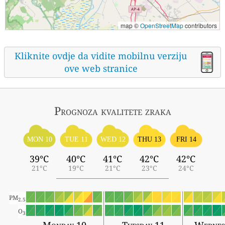
map ©
OpenStreetMap
contributors
Kliknite ovdje da vidite mobilnu verziju
ove web stranice
Prognoza kvalitete zraka
MON 10
TUE 11
WED 12
THU 13
FRI 14
39°C
40°C
41°C
42°C
42°C
21°C
19°C
21°C
23°C
24°C
PM
2.5
O
3
Monday 10
Tuesday 11
Wednes