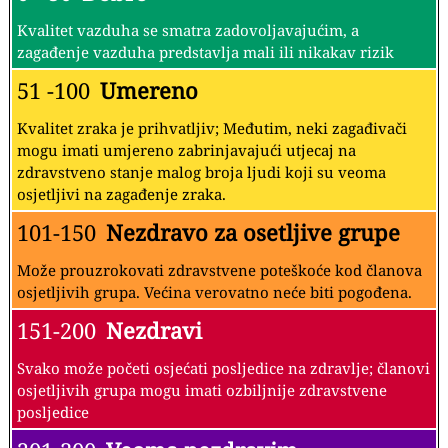
Kvalitet vazduha se smatra zadovoljavajućim, a
zagađenje vazduha predstavlja mali ili nikakav rizik
51 -100
Umereno
Kvalitet zraka je prihvatljiv; Međutim, neki zagađivači
mogu imati umjereno zabrinjavajući utjecaj na
zdravstveno stanje malog broja ljudi koji su veoma
osjetljivi na zagađenje zraka.
101-150
Nezdravo za osetljive grupe
Može prouzrokovati zdravstvene poteškoće kod članova
osjetljivih grupa. Većina verovatno neće biti pogođena.
151-200
Nezdravi
Svako može početi osjećati posljedice na zdravlje; članovi
osjetljivih grupa mogu imati ozbiljnije zdravstvene
posljedice