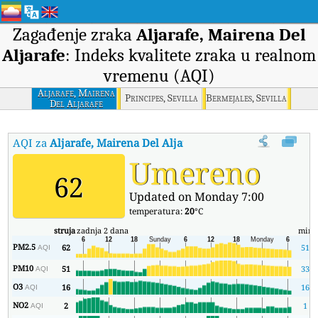
Zagađenje zraka
Aljarafe, Mairena Del
Aljarafe
: Indeks kvalitete zraka u realnom
vremenu (AQI)
Aljarafe, Mairena
Principes, Sevilla
Bermejales, Sevilla
Del Aljarafe
AQI za
Aljarafe, Mairena Del Aljarafe
:
Indeks kvaliteta zraka (AQ
Umereno
62
Updated on Monday 7:00
temperatura:
20
°C
struja
zadnja 2 dana
min
PM2.5
62
51
AQI
PM10
51
33
AQI
O3
16
16
AQI
NO2
2
1
AQI