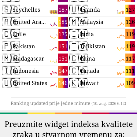
🇸🇨
🇺🇬
187
127
Seychelles
Uganda
🇦🇪
🇲🇾
185
126
United Arab Emirates
Malaysia
🇨🇱
🇮🇳
175
119
Chile
India
🇵🇰
🇹🇯
151
119
Pakistan
Tajikistan
🇲🇬
🇨🇳
151
117
Madagascar
China
🇮🇩
🇨🇦
147
111
Indonesia
Canada
🇺🇸
🇰🇼
146
109
United States
Kuwait
Ranking updated prije jedne minute
(10. aug. 2026 6:12)
Preuzmite widget indeksa kvalitete
zraka u stvarnom vremenu za: