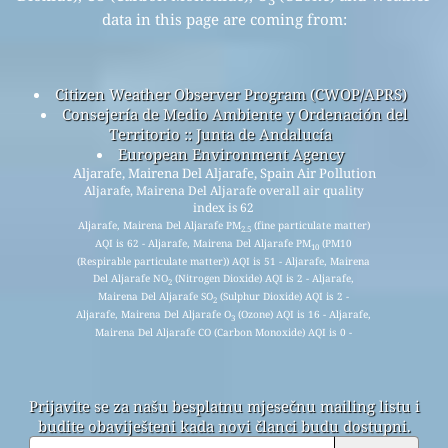
3
data in this page are coming from:
Citizen Weather Observer Program (CWOP/APRS)
Consejería de Medio Ambiente y Ordenación del
Territorio :: Junta de Andalucía
European Environment Agency
Aljarafe, Mairena Del Aljarafe, Spain Air Pollution
Aljarafe, Mairena Del Aljarafe overall air quality
index is 62
Aljarafe, Mairena Del Aljarafe PM
(fine particulate matter)
2.5
AQI is 62 - Aljarafe, Mairena Del Aljarafe PM
(PM10
10
(Respirable particulate matter)) AQI is 51 - Aljarafe, Mairena
Del Aljarafe NO
(Nitrogen Dioxide) AQI is 2 - Aljarafe,
2
Mairena Del Aljarafe SO
(Sulphur Dioxide) AQI is 2 -
2
Aljarafe, Mairena Del Aljarafe O
(Ozone) AQI is 16 - Aljarafe,
3
Mairena Del Aljarafe CO (Carbon Monoxide) AQI is 0 -
Prijavite se za našu besplatnu mjesečnu mailing listu i
budite obaviješteni kada novi članci budu dostupni.