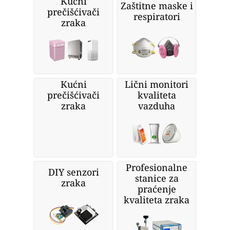
Kućni
Zaštitne maske i
prečišćivači
respiratori
zraka
Kućni
Lični monitori
prečišćivači
kvaliteta
zraka
vazduha
Profesionalne
DIY senzori
stanice za
zraka
praćenje
kvaliteta zraka