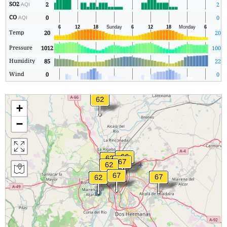
SO2
2
2
AQI
CO
0
0
AQI
Temp
20
20
Pressure
1012
1009
Humidity
85
22
Wind
0
0
+
−