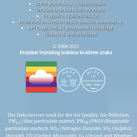
Izvor podataka o kvaliteti zraka
Izračun indeksa kvalitete zraka
Prognoza kvaliteta zraka
Proizvodi za kvalitet zraka (maske, monitori...)
API (Aplikacijski programski interfejs)
Historical Data Platform
© 2008-2025
Projekat Svjetskog indeksa kvalitete zraka
The Data sources used for the Air Quality, Air Pollution,
PM
(
fine particulate matter
), PM
(
PM10 (Respirable
2.5
10
particulate matter)
), NO
(
Nitrogen Dioxide
), SO
(
Sulphur
2
2
Dioxide
), CO (
Carbon Monoxide
), O
(
Ozone
) and Weather