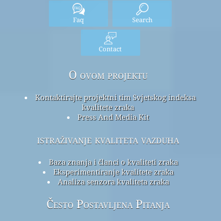
Faq
Search
Contact
O ovom projektu
Kontaktirajte projektni tim Svjetskog indeksa
kvalitete zraka
Press And Media Kit
istraživanje kvaliteta vazduha
Baza znanja i članci o kvaliteti zraka
Eksperimentiranje kvalitete zraka
Analiza senzora kvaliteta zraka
Često Postavljena Pitanja