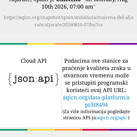
10th 2026, 07:00 am
”
https://aqicn.org/snapshot/spain/andalucia/mairena-del-alja
rafe/aljarafe/20260810-07/bs/?cs
Cloud API
Podacima ove stanice za
praćenje kvaliteta zraka u
stvarnom vremenu može
se pristupiti programski
koristeći ovaj API URL:
aqicn.org/data-platform/a
pi/H8494
(
Za više informacija pogledajte
stranicu API-ja:
aqicn.org/api/
)