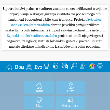
Upotreba
: Svi podaci o kvalitetu vazduha su neverifikovani u vrijeme
objavljivanja, a zbog osiguranja kvaliteta ovi podaci mogu biti
izmjenjeni i dopunjeni u bilo kom trenutku. Projekat
Svjetskog
indeksa kvaliteta vazduha
obratio je veliku pažnju prilikom
sastavljanja ovih informacija i ni pod kakvim okolnostima neće biti
Svjetski indeks kvaliteta vazduha
projektni tim ili njegovi agenti
odgovorni za ugovor, štetu ili bilo kakav gubitak, povredu ili štetu
nastalu direktno ili indirektno iz snabdevanja ovim podacima.
Dom
Evo
Home
Here
Map
Get a mask!