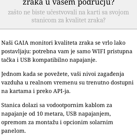
zraka u vašem području?
zašto ne biste učestvovali na karti sa svojom
stanicom za kvalitet zraka?
Naši GAIA monitori kvaliteta zraka se vrlo lako
postavljaju: potrebna vam je samo WIFI pristupna
tačka i USB kompatibilno napajanje.
Jednom kada se povežete, vaši nivoi zagađenja
vazduha u realnom vremenu su trenutno dostupni
na kartama i preko API-ja.
Stanica dolazi sa vodootpornim kablom za
napajanje od 10 metara, USB napajanjem,
opremom za montažu i opcionim solarnim
panelom.