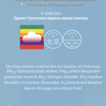
Платформа гістарычных даных
© 2008-2025
Праект Сусветнага індэкса якасці паветра
The Data sources used for the Air Quality, Air Pollution,
PM
(
fine particulate matter
), PM
(
PM10 (Respirable
2.5
10
particulate matter)
), NO
(
Nitrogen Dioxide
), SO
(
Sulphur
2
2
Dioxide
), CO (
Carbon Monoxide
), O
(
Ozone
) and Weather
3
data in this page are coming from:
Citizen Weather Observer Program (CWOP/APRS)