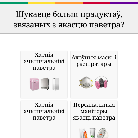
Шукаеце больш прадуктаў,
звязаных з якасцю паветра?
Хатнія
Ахоўныя маскі і
ачышчальнікі
рэспіратары
паветра
Хатнія
Персанальныя
ачышчальнікі
маніторы
паветра
якасці паветра