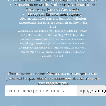
Consejería de Medio Ambiente y Ordenación del
Territorio :: Junta de Andalucía
European Environment Agency
Alcornocales, Los Barrios, Spain Air Pollution
Alcornocales, Los Barrios overall air quality index
is 22
Alcornocales, Los Barrios PM
(fine particulate matter) AQI
2.5
is 5 - Alcornocales, Los Barrios PM
(PM10 (Respirable
10
particulate matter)) AQI is 22 - Alcornocales, Los Barrios
NO
(Nitrogen Dioxide) AQI is 4 - Alcornocales, Los Barrios
2
SO
(Sulphur Dioxide) AQI is 5 - Alcornocales, Los Barrios O
2
3
(Ozone) AQI is 16 - Alcornocales, Los Barrios CO (Carbon
Monoxide) AQI is 0 -
Падпішыцеся на наш бясплатны штомесячны спіс
рассылкі і атрымлівайце апавяшчэнні, калі з'явяцца
новыя артыкулы.
прадставіц