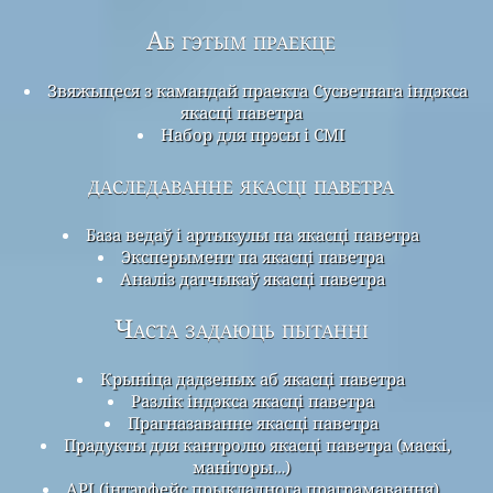
Аб гэтым праекце
Звяжыцеся з камандай праекта Сусветнага індэкса
якасці паветра
Набор для прэсы і СМІ
даследаванне якасці паветра
База ведаў і артыкулы па якасці паветра
Эксперымент па якасці паветра
Аналіз датчыкаў якасці паветра
Часта задаюць пытанні
Крыніца дадзеных аб якасці паветра
Разлік індэкса якасці паветра
Прагназаванне якасці паветра
Прадукты для кантролю якасці паветра (маскі,
маніторы…)
API (інтэрфейс прыкладнога праграмавання)