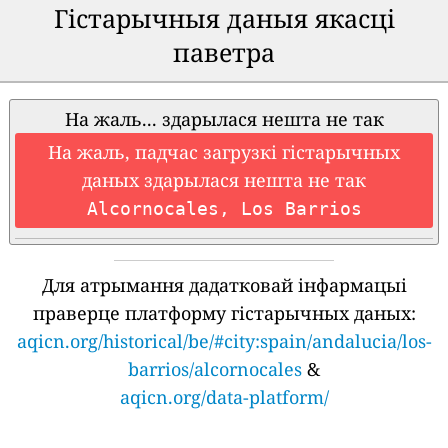
Гістарычныя даныя якасці
паветра
На жаль... здарылася нешта не так
На жаль, падчас загрузкі гістарычных
даных здарылася нешта не так
Alcornocales, Los Barrios
Для атрымання дадатковай інфармацыі
праверце платформу гістарычных даных:
aqicn.org/historical/be/#city:spain/andalucia/los-
barrios/alcornocales
&
aqicn.org/data-platform/