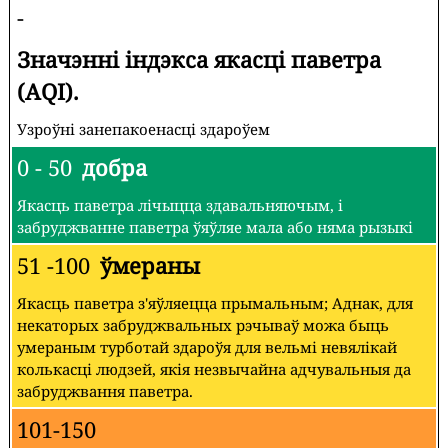
-
Значэнні індэкса якасці паветра
(AQI).
Узроўні занепакоенасці здароўем
0 - 50
добра
Якасць паветра лічыцца здавальняючым, і
забруджванне паветра ўяўляе мала або няма рызыкі
51 -100
ўмераны
Якасць паветра з'яўляецца прымальным; Аднак, для
некаторых забруджвальных рэчываў можа быць
умераным турботай здароўя для вельмі невялікай
колькасці людзей, якія незвычайна адчувальныя да
забруджвання паветра.
101-150