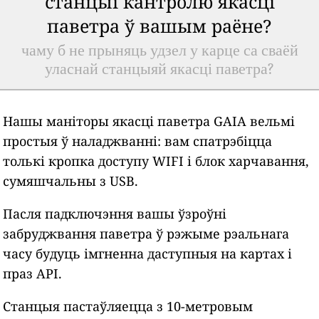
станцыі кантролю якасці
паветра ў вашым раёне?
чаму б не прыняць удзел у карце са сваёй
уласнай станцыяй якасці паветра?
Нашы маніторы якасці паветра GAIA вельмі
простыя ў наладжванні: вам спатрэбіцца
толькі кропка доступу WIFI і блок харчавання,
сумяшчальны з USB.
Пасля падключэння вашы ўзроўні
забруджвання паветра ў рэжыме рэальнага
часу будуць імгненна даступныя на картах і
праз API.
Станцыя пастаўляецца з 10-метровым