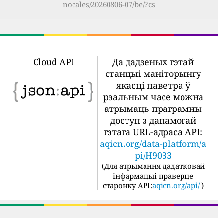
nocales/20260806-07/be/?cs
Cloud API
Да дадзеных гэтай
станцыі маніторынгу
якасці паветра ў
рэальным часе можна
атрымаць праграмны
доступ з дапамогай
гэтага URL-адраса API:
aqicn.org/data-platform/a
pi/H9033
(
Для атрымання дадатковай
інфармацыі праверце
старонку API:
aqicn.org/api/
)