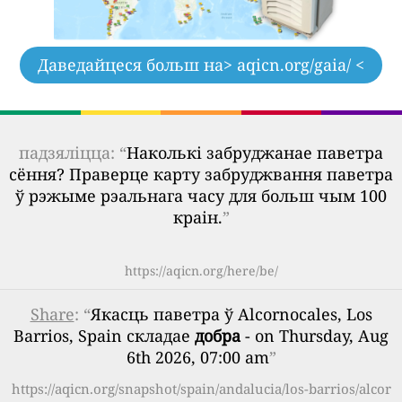
Даведайцеся больш на
> aqicn.org/gaia/ <
падзяліцца: “
Наколькі забруджанае паветра
сёння? Праверце карту забруджвання паветра
ў рэжыме рэальнага часу для больш чым 100
краін.
”
https://aqicn.org/here/be/
Share
: “
Якасць паветра ў Alcornocales, Los
Barrios, Spain складае
добра
- on Thursday, Aug
6th 2026, 07:00 am
”
https://aqicn.org/snapshot/spain/andalucia/los-barrios/alcor