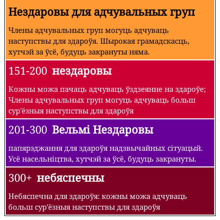
Нездаровы для адчувальных груп
Члены адчувальных груп могуць адчуваць
наступствы для здароўя. Шырокая грамадскасць,
хутчэй за ўсё, будуць закрануты няма.
151-200
нездаровы
Кожны можа пачаць адчуваць ўздзеянне на здароўе;
Члены адчувальных груп могуць адчуваць больш
сур'ёзныя наступствы для здароўя
201-300
Вельмі Нездаровы
папярэджання для здароўя надзвычайных сітуацый.
Усё насельніцтва, хутчэй за ўсё, будуць закрануты.
300+
небяспечны
Небяспечна для здароўя: кожны можа адчуваць
больш сур'ёзныя наступствы для здароўя