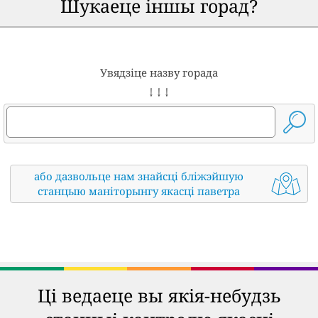
Шукаеце іншы горад?
Увядзіце назву горада
↓ ↓ ↓
або дазвольце нам знайсці бліжэйшую
станцыю маніторынгу якасці паветра
Ці ведаеце вы якія-небудзь