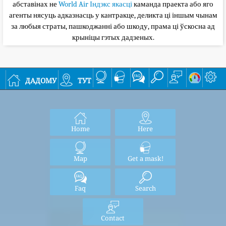
абставінах не
World Air Індэкс якасці
каманда праекта або яго
агенты нясуць адказнасць у кантракце, деликта ці іншым чынам
за любыя страты, пашкоджанні або шкоду, прама ці ўскосна ад
крыніцы гэтых дадзеных.
дадому
тут
Home
Here
Map
Get a mask!
Faq
Search
Contact