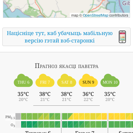
map ©
OpenStreetMap
contributors
Націсніце тут, каб убачыць мабільную
версію гэтай вэб-старонкі
Прагноз якасці паветра
THU 6
FRI 7
SAT 8
SUN 9
MON 10
35°C
38°C
38°C
36°C
35°C
20°C
21°C
21°C
22°C
20°C
PM
2.5
O
3
Thursday 6
Friday 7
Satur