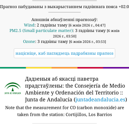
Прагноз пабудаваны з выкарыстаннем гадзіннага пояса +02:
Апошнія абнаўленні прагнозаў:
Wind
: 2 гадзіны таму
[6 жнів 2026 г., 04:47]
PM2.5 (Small particulate matter)
: 3 гадзіны таму
[6 жнів
2026 г., 03:50]
Ozone
: 3 гадзіны таму
[6 жнів 2026 г., 03:53]
націсніце, каб паглядзець падрабязны прагноз
Дадзеныя аб якасці паветра
прадстаўлены:
the Consejería de Medio
Ambiente y Ordenación del Territorio ::
Junta de Andalucía (
juntadeandalucia.es
)
Note that the measurement for CO (carbon monoxide) are
taken from the station:
Cortijillos, Los Barrios