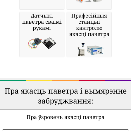
Датчыкі
Прафесійныя
паветра сваімі
станцыі
рукамі
кантролю
якасці паветра
Пра якасць паветра і вымярэнне
забруджвання:
Пра ўзровень якасці паветра