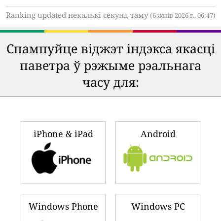
Ranking updated некалькі секунд таму
(6 жнів 2026 г., 06:47)
Спампуйце віджэт індэкса якасці
паветра ў рэжыме рэальнага
часу для:
iPhone & iPad
Android
Windows Phone
Windows PC