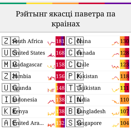
Рэйтынг якасці паветра па
краінах
🇿🇦
🇨🇳
181
130
South Africa
China
🇺🇸
🇨🇦
168
128
United States
Canada
🇲🇬
🇨🇱
158
123
Madagascar
Chile
🇿🇲
🇵🇰
156
118
Zambia
Pakistan
🇺🇬
🇹🇯
148
111
Uganda
Tajikistan
🇮🇩
🇮🇳
138
110
Indonesia
India
🇰🇪
🇧🇩
138
107
Kenya
Bangladesh
🇦🇪
🇸🇬
132
104
United Arab Emirates
Singapore