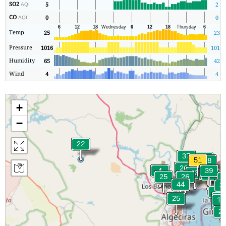
SO2
5
2
AQI
CO
0
0
AQI
Temp
25
23
Pressure
1016
1016
Humidity
65
42
Wind
4
4
+
−