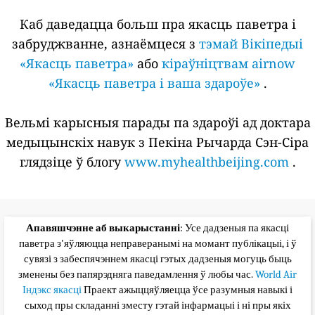
Каб даведацца больш пра якасць паветра і
забруджванне, азнаёмцеся з
тэмай Вікіпедыі
«Якасць паветра»
або
кіраўніцтвам airnow
«Якасць паветра і ваша здароўе»
.
Вельмі карысныя парады па здароўі ад доктара
медыцынскіх навук з Пекіна Рычарда Сэн-Сіра
глядзіце ў блогу
www.myhealthbeijing.com
.
Апавяшчэнне аб выкарыстанні
: Усе дадзеныя па якасці
паветра з'яўляюцца неправеранымі на момант публікацыі, і ў
сувязі з забеспячэннем якасці гэтых дадзеныя могуць быць
зменены без папярэдняга паведамлення ў любы час.
World Air
Індэкс якасці
Праект ажыццяўляецца ўсе разумныя навыкі і
сыход пры складанні зместу гэтай інфармацыі і ні пры якіх