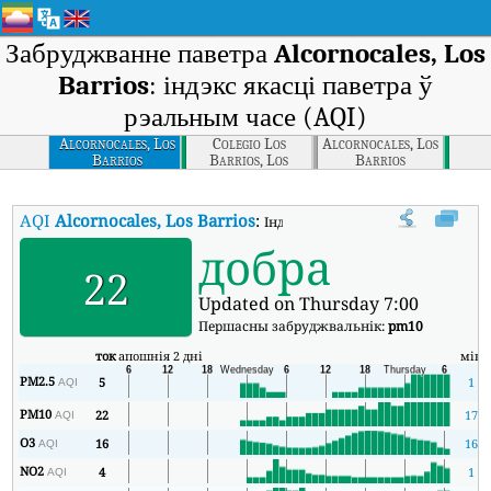
Забруджванне паветра
Alcornocales, Los
Barrios
: індэкс якасці паветра ў
рэальным часе (AQI)
Alcornocales, Los
Colegio Los
Alcornocales, Los
Barrios
Barrios, Los
Barrios
Barrios
AQI
Alcornocales, Los Barrios
:
Індэкс якасці паветра Alcornocales
добра
22
Updated on Thursday 7:00
Першасны забруджвальнік:
pm10
ток
апошнія 2 дні
мін
PM2.5
5
1
AQI
PM10
22
17
AQI
O3
16
16
AQI
NO2
4
1
AQI