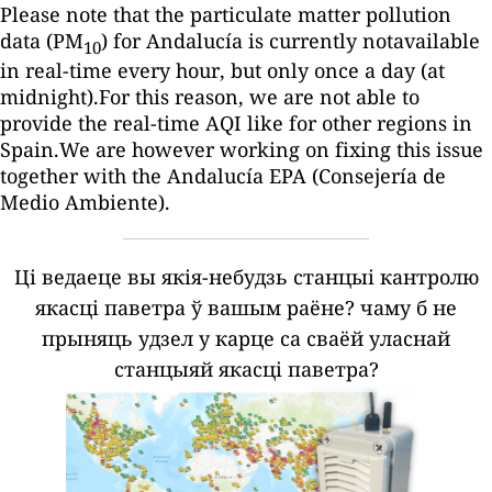
Please note that the particulate matter pollution
data (PM
) for Andalucía is currently notavailable
10
in real-time every hour, but only once a day (at
midnight).For this reason, we are not able to
provide the real-time AQI like for other regions in
Spain.We are however working on fixing this issue
together with the Andalucía EPA (Consejería de
Medio Ambiente).
Ці ведаеце вы якія-небудзь станцыі кантролю
якасці паветра ў вашым раёне?
чаму б не
прыняць удзел у карце са сваёй уласнай
станцыяй якасці паветра?