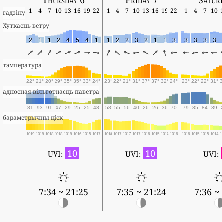
1
4
7
10
13
16
19
22
1
4
7
10
13
16
19
22
1
4
7
10
гадзіну
Хуткасць ветру
2
1
1
2
4
5
4
1
1
2
2
3
2
1
1
3
3
3
3
3
тэмпература
22°
21°
20°
29°
35°
35°
33°
24°
23°
22°
21°
31°
37°
37°
32°
24°
23°
22°
22°
31°
адносная вільготнасць паветра
81
93
91
47
29
25
25
48
58
55
56
40
26
26
36
70
79
85
84
39
бараметрычны ціск
1019
1018
1018
1018
1018
1016
1015
1017
1018
1017
1017
1017
1016
1015
1014
1016
1016
1015
1015
1014
1
10
10
UVI:
UVI:
UVI:
7:34 ~ 21:25
7:35 ~ 21:24
7:36 ~