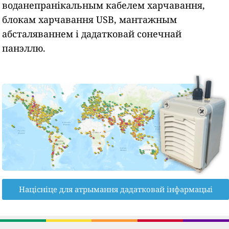
воданепранікальным кабелем харчавання,
блокам харчавання USB, мантажным
абсталяваннем і дадатковай сонечнай
панэллю.
Націсніце для атрымання дадатковай інфармацыі