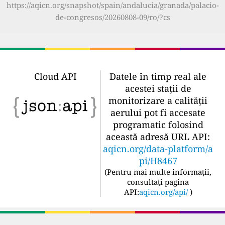
https://aqicn.org/snapshot/spain/andalucia/granada/palacio-
de-congresos/20260808-09/ro/?cs
Cloud API
Datele în timp real ale
acestei stații de
monitorizare a calității
aerului pot fi accesate
programatic folosind
această adresă URL API:
aqicn.org/data-platform/a
pi/H8467
(
Pentru mai multe informații,
consultați pagina
API:
aqicn.org/api/
)