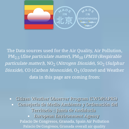
The Data sources used for the Air Quality, Air Pollution,
PM
(
fine particulate matter
), PM
(
PM10 (Respirable
2.5
10
particulate matter)
), NO
(
Nitrogen Dioxide
), SO
(
Sulphur
2
2
Dioxide
), CO (
Carbon Monoxide
), O
(
Ozone
) and Weather
3
data in this page are coming from:
Citizen Weather Observer Program (CWOP/APRS)
Consejería de Medio Ambiente y Ordenación del
Territorio :: Junta de Andalucía
European Environment Agency
Palacio De Congresos, Granada, Spain Air Pollution
Palacio De Congresos, Granada overall air quality