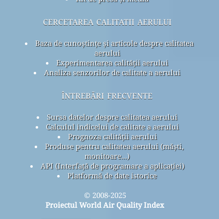
cercetarea calitatii aerului
Baza de cunoștințe și articole despre calitatea
aerului
Experimentarea calității aerului
Analiza senzorilor de calitate a aerului
întrebări frecvente
Sursa datelor despre calitatea aerului
Calculul indicelui de calitate a aerului
Prognoza calității aerului
Produse pentru calitatea aerului (măști,
monitoare...)
API (Interfață de programare a aplicației)
Platformă de date istorice
© 2008-2025
Proiectul World Air Quality Index