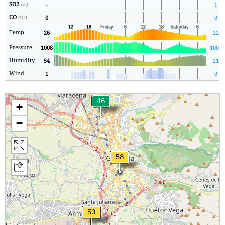
SO2
-
1
AQI
CO
0
0
AQI
Temp
26
22
Pressure
1008
1007
Humidity
54
21
Wind
1
0
+
−