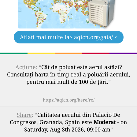
Aflați mai multe la
> aqicn.org/gaia/ <
Acțiune: “
Cât de poluat este aerul astăzi?
Consultați harta în timp real a poluării aerului,
pentru mai mult de 100 de țări.
”
https://aqicn.org/here/ro/
Share
: “
Calitatea aerului din Palacio De
Congresos, Granada, Spain este
Moderat
- on
Saturday, Aug 8th 2026, 09:00 am
”