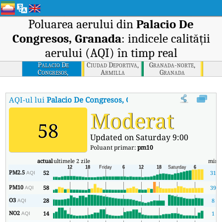
Poluarea aerului din
Palacio De
Congresos, Granada
: indicele calității
aerului (AQI) în timp real
Palacio De
Ciudad Deportiva,
Granada-norte,
Congresos,
Armilla
Granada
Granada
AQI-ul lui
Palacio De Congresos, Granada
:
Indicele calității aer
Moderat
58
Updated on Saturday 9:00
Poluant primar:
pm10
actual
ultimele 2 zile
min
PM2.5
52
31
AQI
PM10
58
39
AQI
O3
28
8
AQI
NO2
14
1
AQI