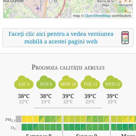
map ©
OpenStreetMap
contributors
Faceți clic aici pentru a vedea versiunea
mobilă a acestei pagini web
Prognoza calității aerului
SAT 8
SUN 9
MON 10
TUE 11
WED 12
38°C
38°C
39°C
39°C
39°C
22°C
23°C
22°C
23°C
23°C
PM
2.5
O
3
Saturday 8
Sunday 9
Monda