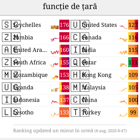
funcție de țară
🇸🇨
🇺🇸
176
127
Seychelles
United States
🇿🇲
🇨🇦
166
116
Zambia
Canada
🇦🇪
🇮🇳
160
115
United Arab Emirates
India
🇿🇦
🇶🇦
155
111
South Africa
Qatar
🇲🇿
🇭🇰
153
109
Mozambique
Hong Kong
🇺🇬
🇲🇾
138
105
Uganda
Malaysia
🇮🇩
🇨🇳
137
100
Indonesia
China
🇱🇸
🇹🇷
133
99
Lesotho
Turkey
Ranking updated un minut în urmă
(8 aug. 2026 8:47)