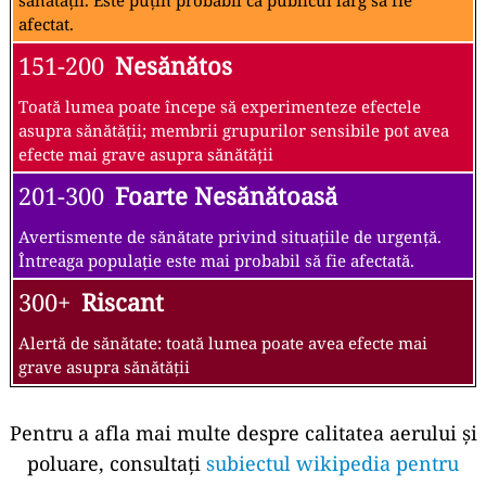
sănătății. Este puțin probabil ca publicul larg să fie
afectat.
151-200
Nesănătos
Toată lumea poate începe să experimenteze efectele
asupra sănătății; membrii grupurilor sensibile pot avea
efecte mai grave asupra sănătății
201-300
Foarte Nesănătoasă
Avertismente de sănătate privind situațiile de urgență.
Întreaga populație este mai probabil să fie afectată.
300+
Riscant
Alertă de sănătate: toată lumea poate avea efecte mai
grave asupra sănătății
Pentru a afla mai multe despre calitatea aerului și
poluare, consultați
subiectul wikipedia pentru