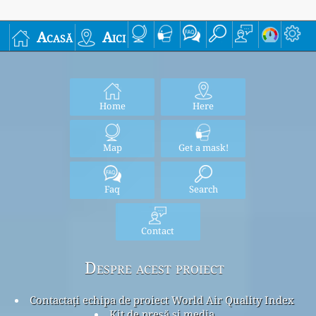
Acasă
Aici
Home
Here
Map
Get a mask!
Faq
Search
Contact
Despre acest proiect
Contactați echipa de proiect World Air Quality Index
Kit de presă și media