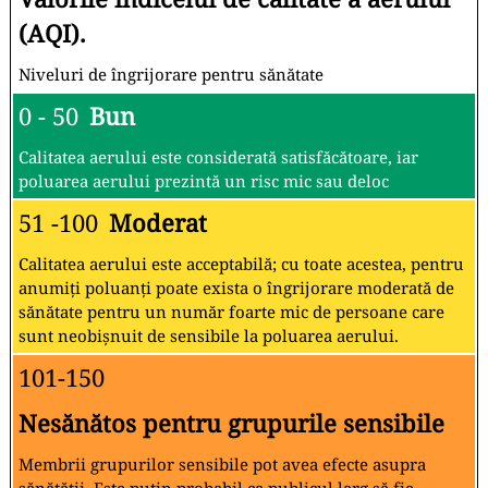
(AQI).
Niveluri de îngrijorare pentru sănătate
0 - 50
Bun
Calitatea aerului este considerată satisfăcătoare, iar
poluarea aerului prezintă un risc mic sau deloc
51 -100
Moderat
Calitatea aerului este acceptabilă; cu toate acestea, pentru
anumiți poluanți poate exista o îngrijorare moderată de
sănătate pentru un număr foarte mic de persoane care
sunt neobișnuit de sensibile la poluarea aerului.
101-150
Nesănătos pentru grupurile sensibile
Membrii grupurilor sensibile pot avea efecte asupra